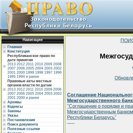
Навигация
ПОИ
Главная
Конституция
Межгосуд
Республиканское право по
дате принятия
2013
2012
2011
2010
2009
2008
2007
2006
2005
2004
2003
2002
2001
2000
1999
1998
1997
1996
1995
1994 и ранее
Обновл
Правовые акты местных
органов власти по датам
2013
2012
2011
2010
2009
2008
2007
2006
2005
2004
2003
2002
Соглашение Национального
2001
2000 и ранее
Межгосударственного банка
Архивы
"Соглашение о порядке и пр
Кодексы
Законы
Межгосударственным банком 
Указы
Республики Беларусь"
Постановления
-----
Поиск документа
Полезные ссылки