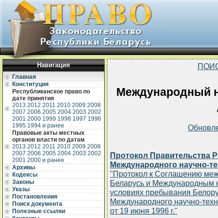
Навигация
ПОИ
Главная
Конституция
Международный н
Республиканское право по
дате принятия
2013
2012
2011
2010
2009
2008
2007
2006
2005
2004
2003
2002
2001
2000
1999
1998
1997
1996
1995
1994 и ранее
Обновл
Правовые акты местных
органов власти по датам
2013
2012
2011
2010
2009
2008
2007
2006
2005
2004
2003
2002
Протокол Правительства Р
2001
2000 и ранее
Международного научно-тех
Архивы
"Протокол к Соглашению меж
Кодексы
Законы
Беларусь и Международным н
Указы
условиях пребывания Белору
Постановления
Международного научно-техн
Поиск документа
от 19 июня 1996 г."
Полезные ссылки