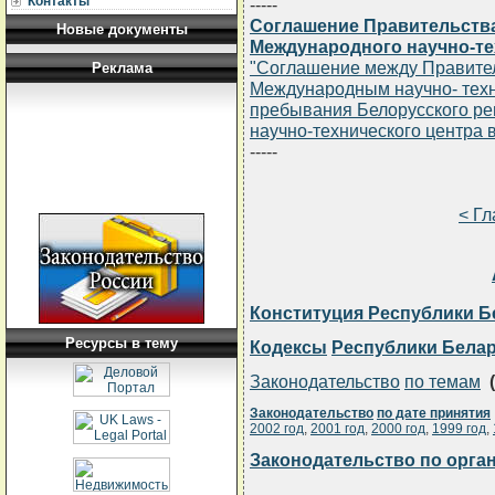
Контакты
-----
Соглашение Правительства
Новые документы
Международного научно-тех
"Соглашение между Правител
Реклама
Международным научно- техн
пребывания Белорусского ре
научно-технического центра 
-----
< Г
Конституция Республики Б
Ресурсы в тему
Кодексы
Республики Бела
Законодательство
по темам
(
Законодательство
по дате принятия
2002 год
,
2001 год
,
2000 год
,
1999 год
,
Законодательство по орга