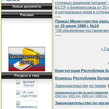
Контакты
суточных рационов питания"
Новые документы
БССР и Белкоопсоюза от 20 н
и натуральных норм и суточн
Реклама
-----
Приказ Министерства наро
от 15 июня 1988 г. №24
"Об объявлении постановле
-----
< Г
Конституция Республики Б
Ресурсы в тему
Кодексы
Республики Бела
Законодательство
по темам
(
Законодательство
по дате принятия
2002 год
,
2001 год
,
2000 год
,
1999 год
,
Законодательство по орга