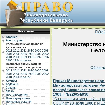
Навигация
ПОИ
Главная
Конституция
Министерство 
Республиканское право по
дате принятия
Бело
2013
2012
2011
2010
2009
2008
2007
2006
2005
2004
2003
2002
2001
2000
1999
1998
1997
1996
1995
1994 и ранее
Правовые акты местных
Обновл
органов власти по датам
2013
2012
2011
2010
2009
2008
2007
2006
2005
2004
2003
2002
2001
2000 и ранее
Приказ Министерства наро
Архивы
Кодексы
Министерства торговли Ре
Законы
республиканского союза п
Указы
1989 г. №226/54/938
Постановления
Поиск документа
"О внесении изменений в пр
Полезные ссылки
СССР от 23 июля 1986 г. N 1