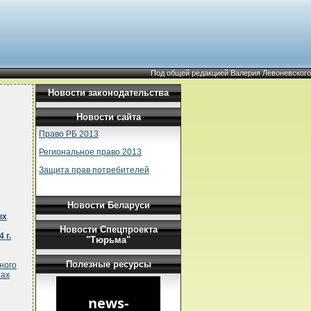
Под общей редакцией Валерия Левоневского
Новости законодательства
Новости сайта
Право РБ 2013
Региональное право 2013
Защита прав потребителей
Новости Беларуси
ых
Новости Спецпроекта
 г.
"Тюрьма"
Полезные ресурсы
ного
тах