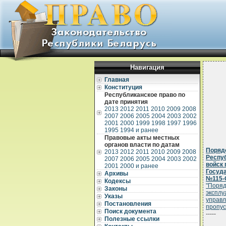
Навигация
Главная
Конституция
Республиканское право по
дате принятия
2013
2012
2011
2010
2009
2008
2007
2006
2005
2004
2003
2002
2001
2000
1999
1998
1997
1996
1995
1994 и ранее
Правовые акты местных
органов власти по датам
Поряд
2013
2012
2011
2010
2009
2008
Респуб
2007
2006
2005
2004
2003
2002
войск 
2001
2000 и ранее
Госуда
Архивы
№115-
Кодексы
"Поряд
Законы
эксплу
Указы
управл
Постановления
пропус
Поиск документа
-----
Полезные ссылки