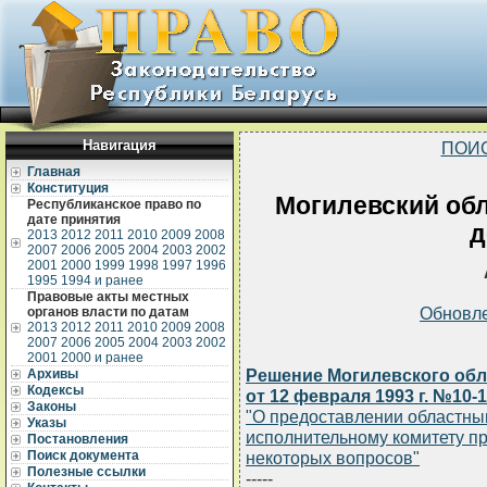
Навигация
ПОИ
Главная
Конституция
Могилевский об
Республиканское право по
дате принятия
д
2013
2012
2011
2010
2009
2008
2007
2006
2005
2004
2003
2002
2001
2000
1999
1998
1997
1996
1995
1994 и ранее
Правовые акты местных
Обновл
органов власти по датам
2013
2012
2011
2010
2009
2008
2007
2006
2005
2004
2003
2002
2001
2000 и ранее
Решение Могилевского обл
Архивы
Кодексы
от 12 февраля 1993 г. №10-
Законы
"О предоставлении областны
Указы
исполнительному комитету п
Постановления
Поиск документа
некоторых вопросов"
Полезные ссылки
-----