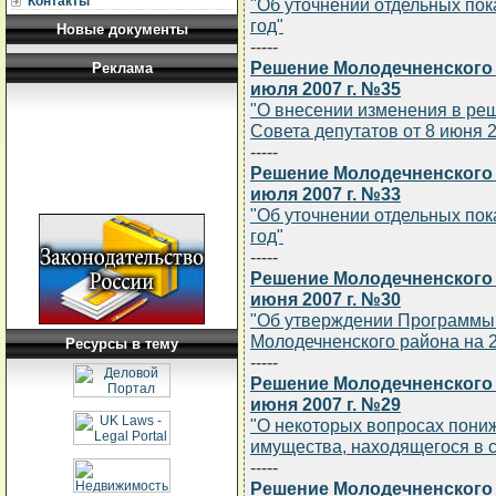
Контакты
"Об уточнении отдельных пок
год"
Новые документы
-----
Решение Молодечненского 
Реклама
июля 2007 г. №35
"О внесении изменения в ре
Совета депутатов от 8 июня 20
-----
Решение Молодечненского 
июля 2007 г. №33
"Об уточнении отдельных пок
год"
-----
Решение Молодечненского 
июня 2007 г. №30
"Об утверждении Программы
Молодечненского района на 2
Ресурсы в тему
-----
Решение Молодечненского 
июня 2007 г. №29
"О некоторых вопросах пони
имущества, находящегося в 
-----
Решение Молодечненского 