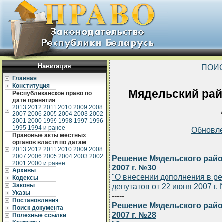
Навигация
ПОИ
Главная
Конституция
Мядельский рай
Республиканское право по
дате принятия
2013
2012
2011
2010
2009
2008
2007
2006
2005
2004
2003
2002
2001
2000
1999
1998
1997
1996
1995
1994 и ранее
Обновл
Правовые акты местных
органов власти по датам
2013
2012
2011
2010
2009
2008
2007
2006
2005
2004
2003
2002
Решение Мядельского район
2001
2000 и ранее
2007 г. №30
Архивы
"О внесении дополнения в р
Кодексы
Законы
депутатов от 22 июня 2007 г. 
Указы
-----
Постановления
Решение Мядельского райо
Поиск документа
2007 г. №28
Полезные ссылки