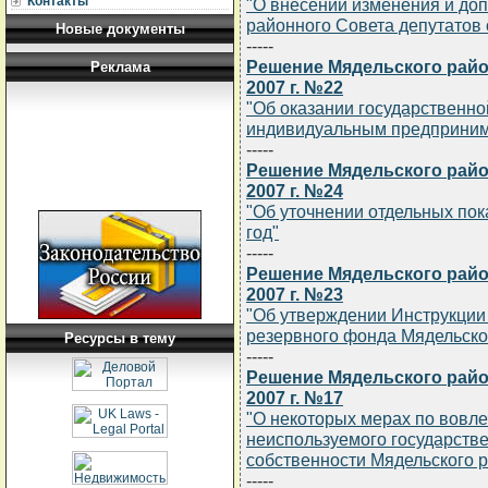
Контакты
"О внесении изменения и до
районного Совета депутатов о
Новые документы
-----
Решение Мядельского райо
Реклама
2007 г. №22
"Об оказании государственн
индивидуальным предприним
-----
Решение Мядельского райо
2007 г. №24
"Об уточнении отдельных пок
год"
-----
Решение Мядельского райо
2007 г. №23
"Об утверждении Инструкции
резервного фонда Мядельско
Ресурсы в тему
-----
Решение Мядельского район
2007 г. №17
"О некоторых мерах по вовл
неиспользуемого государств
собственности Мядельского 
-----