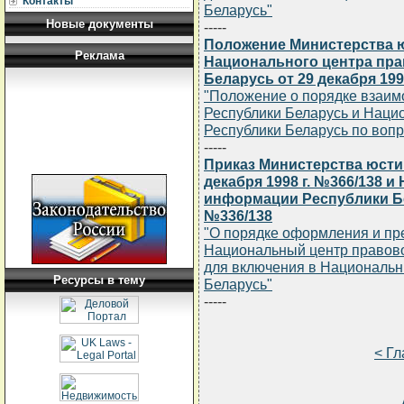
Контакты
Беларусь"
Новые документы
-----
Положение Министерства ю
Реклама
Национального центра пр
Беларусь от 29 декабря 1998
"Положение о порядке взаим
Республики Беларусь и Наци
Республики Беларусь по вопр
-----
Приказ Министерства юсти
декабря 1998 г. №366/138 
информации Республики Бел
№336/138
"О порядке оформления и пр
Национальный центр правов
для включения в Национальн
Ресурсы в тему
Беларусь"
-----
< Г