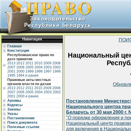
Навигация
ПОИ
Главная
Конституция
Национальный це
Республиканское право по
дате принятия
Респуб
2013
2012
2011
2010
2009
2008
2007
2006
2005
2004
2003
2002
2001
2000
1999
1998
1997
1996
1995
1994 и ранее
Правовые акты местных
Обновл
органов власти по датам
2013
2012
2011
2010
2009
2008
2007
2006
2005
2004
2003
2002
2001
2000 и ранее
Постановление Министерст
Архивы
Кодексы
Национального центра пр
Законы
Беларусь от 30 мая 2000 г. 
Указы
"О порядке оформления и пр
Постановления
Поиск документа
Национальный центр правов
Полезные ссылки
для включения в Национальн