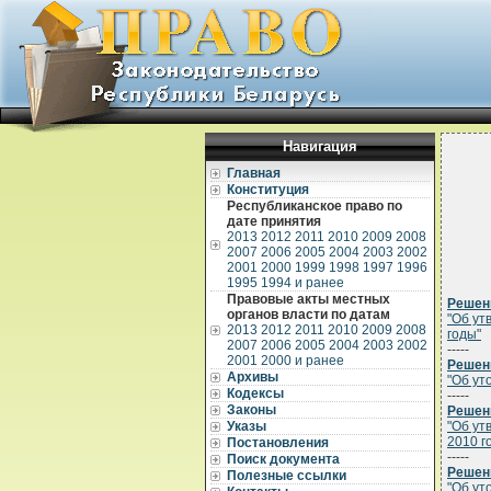
Навигация
Главная
Конституция
Республиканское право по
дате принятия
2013
2012
2011
2010
2009
2008
2007
2006
2005
2004
2003
2002
2001
2000
1999
1998
1997
1996
1995
1994 и ранее
Правовые акты местных
Решени
органов власти по датам
"Об ут
2013
2012
2011
2010
2009
2008
годы"
2007
2006
2005
2004
2003
2002
-----
2001
2000 и ранее
Решени
Архивы
"Об ут
Кодексы
-----
Законы
Решени
Указы
"Об ут
2010 г
Постановления
-----
Поиск документа
Решени
Полезные ссылки
"Об ут