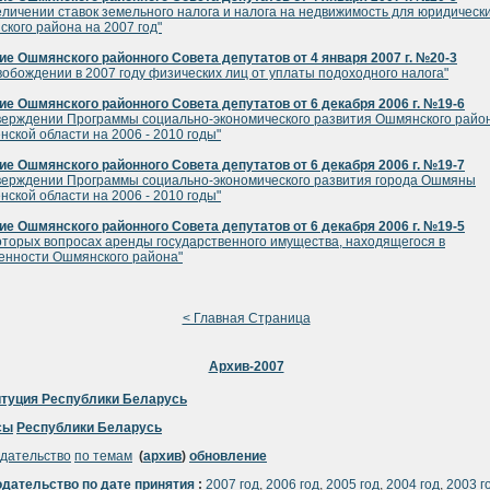
еличении ставок земельного налога и налога на недвижимость для юридическ
кого района на 2007 год"
е Ошмянского районного Совета депутатов от 4 января 2007 г. №20-3
вобождении в 2007 году физических лиц от уплаты подоходного налога"
е Ошмянского районного Совета депутатов от 6 декабря 2006 г. №19-6
верждении Программы социально-экономического развития Ошмянского райо
нской области на 2006 - 2010 годы"
е Ошмянского районного Совета депутатов от 6 декабря 2006 г. №19-7
верждении Программы социально-экономического развития города Ошмяны
нской области на 2006 - 2010 годы"
е Ошмянского районного Совета депутатов от 6 декабря 2006 г. №19-5
оторых вопросах аренды государственного имущества, находящегося в
енности Ошмянского района"
< Главная Страница
Архив-2007
итуция Республики Беларусь
сы
Республики Беларусь
дательство
по темам
(
архив
)
обновление
одательство
по дате принятия
:
2007 год
,
2006 год
,
2005 год
,
2004 год
,
2003 г