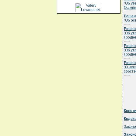
"Об ув
Ошмянс
-----
Решени
"Об ос
-----
Решени
"Об ут
Гродне
-----
Решени
"Об ут
Гродне
-----
Решени
"О нек
собств
-----
Конст
Кодек
Законо
Закон