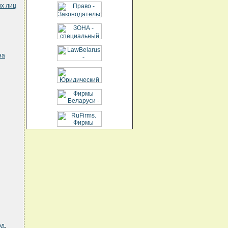
их лиц
на
од
,