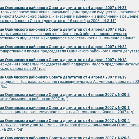
е Ошмянского районного Совета депутатов от 4 апреля 2007 г. №27
оторых вопросах понижения начальной цены продажи имущества, находящего
енности Ошмянского района, и внесении изменений и дополнений в решение
кого районного Совета депутатов от 16 сентября 2003 г. N 3-11"
е Ошмянского районного Совета депутатов от 4 апреля 2007 г. №26
оторых мерах по вовлечению в хозяйственный оборот неиспользуемого
рственного имущества, находящегося в собственности Ошмянского района"
е Ошмянского районного Совета депутатов от 4 апреля 2007 г. №22
годарственном письме председателя Ошмянского районного Совета депутато
е Ошмянского районного Совета депутатов от 4 апреля 2007 г. №18
верждении Программы государственной поддержки малого предпринимательс
кого района на 2007 год"
е Ошмянского районного Совета депутатов от 4 апреля 2007 г. №19
цвярджэннi Праграмы захавання i развiцця культуры Ашмянскага раёна на 200
ады"
е Ошмянского районного Совета депутатов от 4 января 2007 г. №20-2
жете Ошмянского района на 2007 год"
е Ошмянского районного Совета депутатов от 4 января 2007 г. №20-1
гнозе социально-экономического развития Ошмянского района на 2007 год"
е Ошмянского районного Совета депутатов от 4 января 2007 г. №20-4
оторых вопросах уплаты земельного налога физическими лицами Ошмянского
 на 2007 год"
е Ошмянского районного Совета депутатов от 4 января 2007 г. №20-5