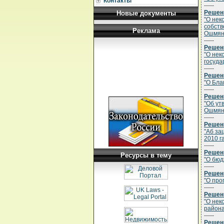
Контакты
-----
Решени
Новые документы
"О нек
собств
Реклама
Ошмянс
-----
Решени
"О нек
госуда
-----
Решени
"О Бла
-----
Решени
"Об ут
Ошмянс
-----
Решени
"Аб за
2010 г
-----
Решени
Ресурсы в тему
"О бюд
-----
Решени
"О про
-----
Решени
"О нек
района
-----
Решени