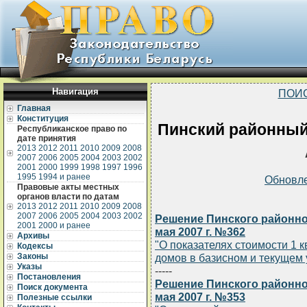
Навигация
ПОИ
Главная
Конституция
Пинский районный
Республиканское право по
дате принятия
2013
2012
2011
2010
2009
2008
2007
2006
2005
2004
2003
2002
2001
2000
1999
1998
1997
1996
1995
1994 и ранее
Обновл
Правовые акты местных
органов власти по датам
2013
2012
2011
2010
2009
2008
2007
2006
2005
2004
2003
2002
Решение Пинского районно
2001
2000 и ранее
мая 2007 г. №362
Архивы
"О показателях стоимости 1
Кодексы
Законы
домов в базисном и текущем 
Указы
-----
Постановления
Решение Пинского районно
Поиск документа
мая 2007 г. №353
Полезные ссылки