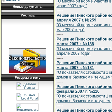
Контакты
"О месячной норме участия 
июне 2007 года"
Новые документы
-----
Решение Пинского районно
Реклама
апреля 2007 г. №259
"О месячной норме участия 
мае 2007 года"
-----
Решение Пинского районно
марта 2007 г. №188
"О месячной норме участия 
апреле 2007 года"
-----
Решение Пинского районно
марта 2007 г. №181
"О показателях стоимости 1
домов в базисном и текущем 
Ресурсы в тему
-----
Решение Пинского районно
февраля 2007 г. №110
"О показателях стоимости 1
домов в базисном и текущем 
-----
Решение Пинского районно