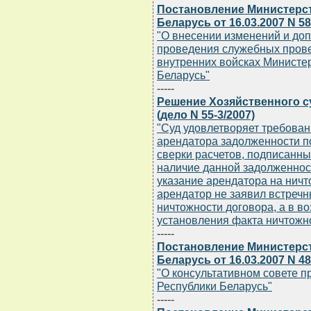
Постановление Министерст
Беларусь от 16.03.2007 N 58
"О внесении изменений и до
проведения служебных провер
внутренних войсках Министе
Беларусь"
-----
Решение Хозяйственного су
(дело N 55-3/2007)
"Суд удовлетворяет требован
арендатора задолженности по
сверки расчетов, подписанн
наличие данной задолженнос
указание арендатора на ничт
арендатор не заявил встречн
ничтожности договора, а в в
установления факта ничтожно
-----
Постановление Министерст
Беларусь от 16.03.2007 N 48
"О консультативном совете п
Республики Беларусь"
-----