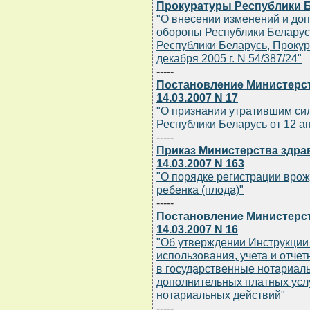
Прокуратуры Республики Бе
"О внесении изменений и до
обороны Республики Беларус
Республики Беларусь, Прокур
декабря 2005 г. N 54/387/24"
-----
Постановление Министерст
14.03.2007 N 17
"О признании утратившим си
Республики Беларусь от 12 ап
-----
Приказ Министерства здра
14.03.2007 N 163
"О порядке регистрации врож
ребенка (плода)"
-----
Постановление Министерст
14.03.2007 N 16
"Об утверждении Инструкции
использования, учета и отчет
в государственные нотариал
дополнительных платных усл
нотариальных действий"
-----