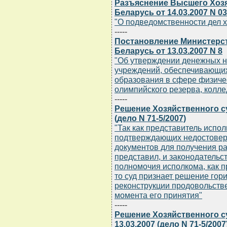
Разъяснение Высшего Хоз
Беларусь от 14.03.2007 N 03
"О подведомственности дел х
-----
Постановление Министерст
Беларусь от 13.03.2007 N 8
"Об утверждении денежных н
учреждений, обеспечивающих
образования в сфере физичес
олимпийского резерва, колле
-----
Решение Хозяйственного су
(дело N 71-5/2007)
"Так как представитель испо
подтверждающих недостовер
документов для получения ра
представил, и законодательс
полномочия исполкома, как 
то суд признает решение гор
реконструкции продовольств
момента его принятия"
-----
Решение Хозяйственного с
13.03.2007 (дело N 71-5/2007