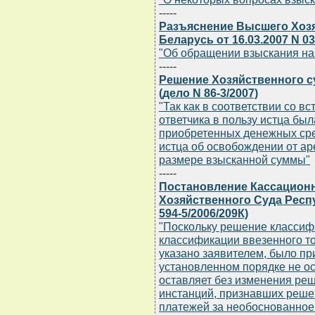
-----
Разъяснение Высшего Хоз
Беларусь от 16.03.2007 N 03
"Об обращении взыскания на
-----
Решение Хозяйственного су
(дело N 86-3/2007)
"Так как в соответствии со в
ответчика в пользу истца бы
приобретенных денежных сред
истца об освобождении от ар
размере взысканной суммы"
-----
Постановление Кассацион
Хозяйственного Суда Респу
594-5/2006/209К)
"Поскольку решение классиф
классификации ввезенного то
указано заявителем, было пр
установленном порядке не о
оставляет без изменения ре
инстанций, признавших реше
платежей за необоснованное