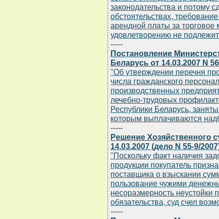
законодательства и потому с
обстоятельствах, требование
арендной платы за торговое 
удовлетворению не подлежит
-----
Постановление Министерст
Беларусь от 14.03.2007 N 56
"Об утверждении перечня пр
числа гражданского персона
производственных предприят
лечебно-трудовых профилакт
Республики Беларусь, заняты
которым выплачиваются надб
-----
Решение Хозяйственного с
14.03.2007 (дело N 55-9/2007
"Поскольку факт наличия за
продукции покупатель призна
поставщика о взыскании сумм
пользование чужими денежн
несоразмерность неустойки 
обязательства, суд счел воз
-----