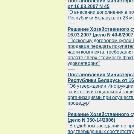
Постановление Министерс
от 16.03.2007 N 45
"О внесении дополнения в п
Республики Беларусь от 23 ма
-----
Решение Хозяйственного с
16.03.2007 (дело N 40-6/2007
"Поскольку договором купли
продавца передать покупател
части комплекта, требования
оплате сверх стоимости факт
удовлетворил"
-----
Постановление Министерст
Республики Беларусь от 16.
"Об утверждении Инструкции 
занятости и социальной защи
организациями при осуществ
процедур"
-----
Решение Хозяйственного су
(дело N 350-14/2006)
"В судебном заседании не пр
подтвержденных соответств