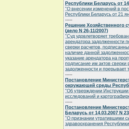
Республики Беларусь от 14.
"О внесении изменений в по
Республики Беларусь от 21 ян
-----
Решение Хозяйственного су
(дело N 26-11/2007)
"Суд удовлетворяет требован
арендатора задолженности по
сверки расчетов, подписанн
наличие данной задолженнос
указание арендатора на пропу
подписание им актов сверки 
задолженности и прерывает т
-----
Постановление Министерс
окружающей среды Республи
"Об утверждении Инструкции 
исследований и картографиро
-----
Постановление Министерс
Беларусь от 14.03.2007 N 23
"О признании утратившими с
здравоохранения Республики