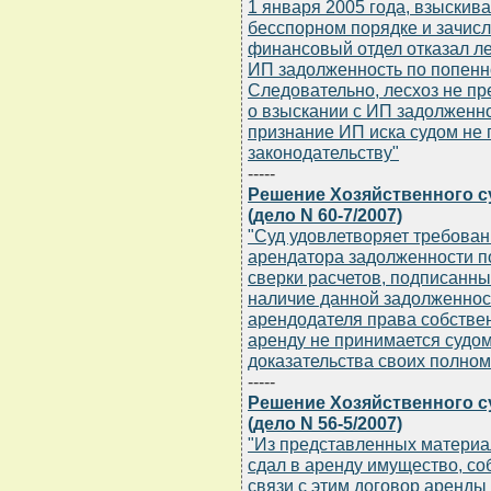
1 января 2005 года, взыскив
бесспорном порядке и зачисл
финансовый отдел отказал ле
ИП задолженность по попенно
Следовательно, лесхоз не п
о взыскании с ИП задолженно
признание ИП иска судом не
законодательству"
-----
Решение Хозяйственного су
(дело N 60-7/2007)
"Суд удовлетворяет требован
арендатора задолженности по
сверки расчетов, подписанн
наличие данной задолженност
арендодателя права собстве
аренду не принимается судом
доказательства своих полном
-----
Решение Хозяйственного су
(дело N 56-5/2007)
"Из представленных материа
сдал в аренду имущество, со
связи с этим договор аренды