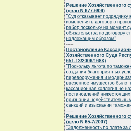
Решение Хозяйственного су
(дело N 677-6/06)
"Суд отказывает подрядчику 
изменения в договор о прои
работ, поскольку на момент с
обязательства по договору 
надлежащим образом"
-----
Постановление Кассацион
Хозяйственного Суда Респу
651-13/2006/168К)
"Поскольку льгота по таможе
создания благоприятных усл
перевооружения и модерниза
ввезенное имущество было п
кассационная коллегия не н
постановлений нижестоящих 
признании недействительны
санкций и взыскании таможен
-----
Решение Хозяйственного су
(дело N 65-7/2007)
"Задолженность по плате за