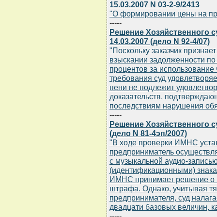
15.03.2007 N 03-2-9/2413
"О формировании цены на пр
-----
Решение Хозяйственного с
14.03.2007 (дело N 92-4/07)
"Поскольку заказчик признае
взыскании задолженности по 
процентов за использование
требования суд удовлетворяе
пени не подлежит удовлетвор
доказательств, подтверждаю
последствиям нарушения обя
-----
Решение Хозяйственного су
(дело N 81-4эп/2007)
"В ходе проверки ИМНС уста
предприниматель осуществля
с музыкальной аудио-запись
(идентификационными) знакам
ИМНС принимает решение о 
штрафа. Однако, учитывая т
предпринимателя, суд налагае
двадцати базовых величин, 
-----