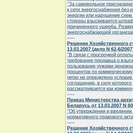
"За самовольное присоедине
к сети энергоснабжения без 
энергии или нарушение схем 
стороны взыскивается штраф
причиненного ущерба. Разме
энергоснабжающей организа
-----
Решение Хозяйственного с
13.03.2007 (дело N 62-6/2007
"В связи с просрочкой оплат
требование продавца о взыс
пользование чужими денежны
процентов по коммерческому з
четко не определено условие 
соглашению, в силу которого
рассматривается как коммерч
-----
Приказ Министерства архи
Беларусь от 13.03.2007 N 60
"Об утверждении и введении 
нормативного правового акта
-----
Решение Хозяйственного с