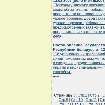
13.03.2007 (дело N 54-9/2007
"Поскольку заказчик признае
своих обязательств, требован
процентов за пользование ч
удовлетворению. Довод заказч
удовлетворению требования о
предусмотренных заявкой ваг
предоставление вагонов не 
дела"
-----
Постановление Государств
Республики Беларусь от 13.
"Об установлении требовани
копий таможенных документо
и сведений, предоставляемы
лицами и индивидуальными 
способом"
-----
Страницы:
|
Стр.1
|
Стр.2
|
С
Стр.9
|
Стр.10
|
Стр.11
|
Ст
Стр.17
|
Стр.18
|
Стр.19
|
Ст