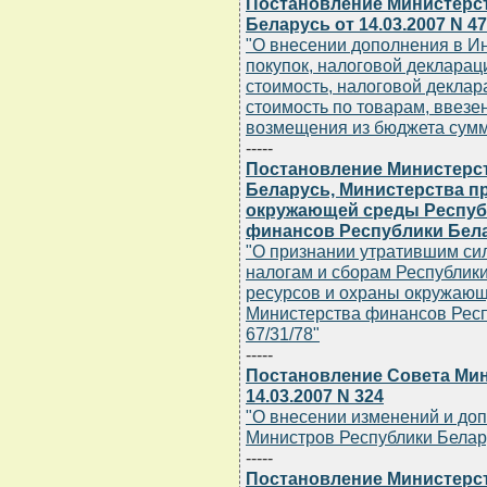
Постановление Министерст
Беларусь от 14.03.2007 N 47
"О внесении дополнения в Ин
покупок, налоговой декларац
стоимость, налоговой деклар
стоимость по товарам, ввезе
возмещения из бюджета сумм
-----
Постановление Министерст
Беларусь, Министерства п
окружающей среды Респуб
финансов Республики Белару
"О признании утратившим си
налогам и сборам Республик
ресурсов и охраны окружающ
Министерства финансов Респу
67/31/78"
-----
Постановление Совета Мин
14.03.2007 N 324
"О внесении изменений и до
Министров Республики Беларус
-----
Постановление Министерст