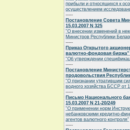
прибыли и относящихся к осо
осуществлением исследовани
-----
Постановление Совета Мин
15.03.2007 N 325
"О внесении изменений в не
Министров Республики Белар
-----
Приказ Открытого акционе
валютно-фондовая биржа" о
"Об утверждении спецификац
-----
Постановление Министерст
продовольствия Республики
"О признании утратившим си
водного хозяйства БССР от 1
-----
Письмо Национального бан
15.03.2007 N 21-20/249
"О применении норм Инструк
небанковскими кредитно-фи
агентов валютного контроля"
-----