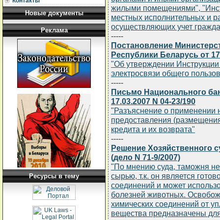
Контакты
жилыми помещениями", "Инст
Новые документы
местных исполнительных и р
осуществляющих учет гражда
Реклама
-----
Постановление Министерст
Республики Беларусь от 17.
"Об утверждении Инструкции
электросвязи общего пользо
-----
Письмо Национального бан
17.03.2007 N 04-23/190
"Разъяснение о применении 
предоставления (размещения
кредита и их возврата"
-----
Решение Хозяйственного су
(дело N 71-9/2007)
"По мнению суда, таможня н
сырью, т.к. он является гото
Ресурсы в тему
соединений и может использо
болезней животных. Освобож
химических соединений от у
вещества предназначены для