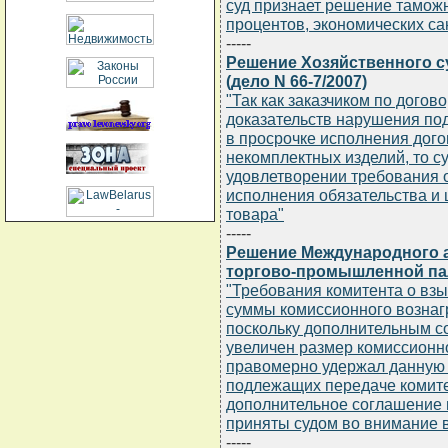
суд признает решение тамож
процентов, экономических с
-----
Решение Хозяйственного су
(дело N 66-7/2007)
"Так как заказчиком по догов
доказательств нарушения под
в просрочке исполнения дого
некомплектных изделий, то су
удовлетворении требования 
исполнения обязательства и 
товара"
-----
Решение Международного а
торгово-промышленной палат
"Требования комитента о вз
суммы комиссионного вознаг
поскольку дополнительным с
увеличен размер комиссионн
правомерно удержал данную 
подлежащих передаче комитен
дополнительное соглашение 
приняты судом во внимание в
-----