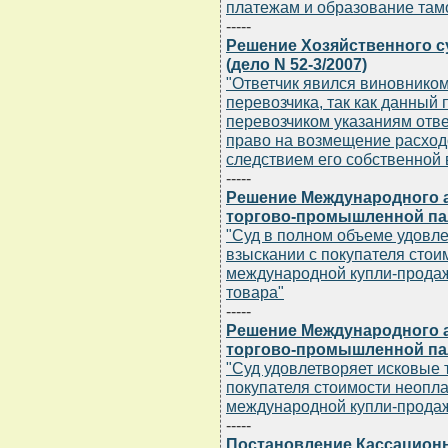
платежам и образование та
-----
Решение Хозяйственного су
(дело N 52-3/2007)
"Ответчик явился виновником
перевозчика, так как данный
перевозчиком указаниям отве
право на возмещение расходо
следствием его собственной
-----
Решение Международного а
торгово-промышленной палат
"Суд в полном объеме удовл
взыскании с покупателя стои
международной купли-продаж
товара"
-----
Решение Международного а
торгово-промышленной палат
"Суд удовлетворяет исковые 
покупателя стоимости неопла
международной купли-прода
-----
Постановление Кассацион