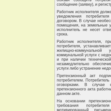
сообщение (заявку), и регис
Работник исполнителя долж
уведомления потребител
договором. В случае необе
помещения, на земельные у
исполнитель не несет отве
срока.
Работник исполнителя, п
потребителя, устанавливае
жилищно-коммунальной
коммунальной услуги с недо
и при наличии технической
незамедлительно обеспечи
услуги либо устранение нед
Претензионный акт подпи
потребителем. Потребитель
оговорками. В случае о
претензионного акта работн
данном акте.
На основании претензионн
требования потребите
мотивированный письме