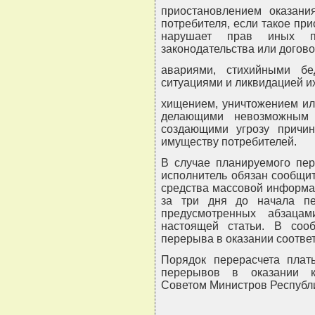
приостановлением оказани
потребителя, если такое пр
нарушает прав иных по
законодательства или договор
авариями, стихийными б
ситуациями и ликвидацией и
хищением, уничтожением ил
делающими невозможным 
создающими угрозу причин
имуществу потребителей.
В случае планируемого пер
исполнитель обязан сообщи
средства массовой информа
за три дня до начала пе
предусмотренных абзаца
настоящей статьи. В соо
перерыва в оказании соотве
Порядок перерасчета плат
перерывов в оказании к
Советом Министров Республи