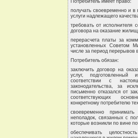
Потребитель имеет право:
получать своевременно и в
услуги надлежащего качеств
требовать от исполнителя 
договора на оказание жилищ
перерасчета платы за комм
установленных Советом Ми
числе за период перерывов в
Потребитель обязан:
заключить договор на ока
услуг, подготовленный 
соответствии с наст
законодательства, за иск
письменно отказался от за
соответствующих основ
конкретному потребителю те
своевременно принимат
неполадок, связанных с по
которые возникли по вине по
обеспечивать целостнос
находящихся в жилом помещ