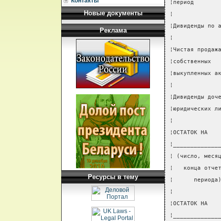
Контакты
¦период       
Новые документы
¦             
¦Дивиденды по 
Реклама
¦             
¦Чистая продаж
¦собственных  
¦выкупленных а
¦             
¦Дивиденды доч
¦юридических л
¦             
¦ОСТАТОК НА   
¦_____________
¦ (число, меся
¦   конца отче
Ресурсы в тему
¦      периода
¦             
¦ОСТАТОК НА   
¦_____________