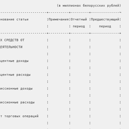
                             (в миллионах белорусских рублей)
------------------------+----------+---------+--------------¬
енование статьи         ¦Примечания¦Отчетный ¦Предшествующий¦
                        ¦          ¦ период  ¦    период    ¦
------------------------+----------+---------+--------------+
ЫХ СРЕДСТВ ОТ           ¦          ¦         ¦              ¦
ДЕЯТЕЛЬНОСТИ            ¦          ¦         ¦              ¦
                        ¦          ¦         ¦              ¦
оцентные доходы         ¦          ¦         ¦              ¦
                        ¦          ¦         ¦              ¦
оцентные расходы        ¦          ¦         ¦              ¦
                        ¦          ¦         ¦              ¦
миссионные доходы       ¦          ¦         ¦              ¦
                        ¦          ¦         ¦              ¦
миссионные расходы      ¦          ¦         ¦              ¦
                        ¦          ¦         ¦              ¦
от торговых операций    ¦          ¦         ¦              ¦
                        ¦          ¦         ¦              ¦