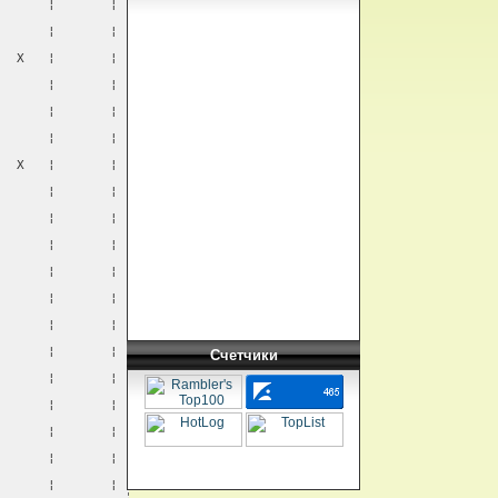
       ¦       ¦
       ¦       ¦
   X   ¦       ¦
       ¦       ¦
       ¦       ¦
       ¦       ¦
   X   ¦       ¦
       ¦       ¦
       ¦       ¦
       ¦       ¦
       ¦       ¦
       ¦       ¦
       ¦       ¦
       ¦       ¦
Счетчики
       ¦       ¦
       ¦       ¦
       ¦       ¦
       ¦       ¦
       ¦       ¦