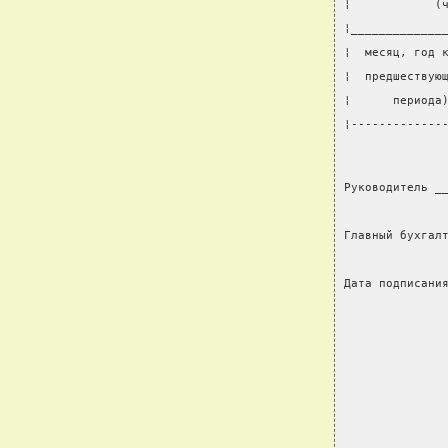
¦            (
¦_____________
¦  месяц, год 
¦  предшествую
¦      периода
¦-------------
Руководитель _
              
Главный бухгал
              
Дата подписани
              