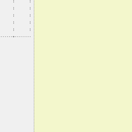
       ¦       ¦
       ¦       ¦
       ¦       ¦
       ¦       ¦
       ¦       ¦
-------+--------