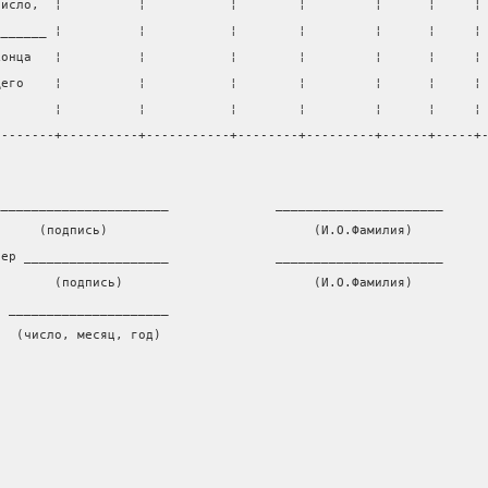
число,  ¦          ¦           ¦        ¦         ¦      ¦     ¦
_______ ¦          ¦           ¦        ¦         ¦      ¦     ¦
конца   ¦          ¦           ¦        ¦         ¦      ¦     ¦
щего    ¦          ¦           ¦        ¦         ¦      ¦     ¦
)       ¦          ¦           ¦        ¦         ¦      ¦     ¦
--------+----------+-----------+--------+---------+------+-----+
_______________________              ______________________
      (подпись)                           (И.О.Фамилия)
тер ___________________              ______________________
        (подпись)                         (И.О.Фамилия)
я _____________________
   (число, месяц, год)