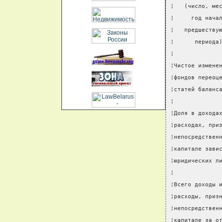
¦   (число, ме
¦     год нача
¦   предшеству
¦      периода
¦             
¦Чистое измене
¦фондов переоц
¦статей баланс
¦             
¦Доля в дохода
¦расходах, при
¦непосредствен
¦капитале зави
¦юридических л
¦             
¦Всего доходы 
¦расходы, приз
¦непосредствен
¦капитале за о