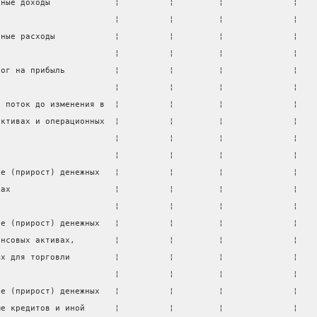
нные доходы             ¦          ¦         ¦              ¦
                        ¦          ¦         ¦              ¦
нные расходы            ¦          ¦         ¦              ¦
                        ¦          ¦         ¦              ¦
лог на прибыль          ¦          ¦         ¦              ¦
                        ¦          ¦         ¦              ¦
й поток до изменения в  ¦          ¦         ¦              ¦
активах и операционных  ¦          ¦         ¦              ¦
х                       ¦          ¦         ¦              ¦
                        ¦          ¦         ¦              ¦
ие (прирост) денежных   ¦          ¦         ¦              ¦
ках                     ¦          ¦         ¦              ¦
                        ¦          ¦         ¦              ¦
ие (прирост) денежных   ¦          ¦         ¦              ¦
ансовых активах,        ¦          ¦         ¦              ¦
ых для торговли         ¦          ¦         ¦              ¦
                        ¦          ¦         ¦              ¦
ие (прирост) денежных   ¦          ¦         ¦              ¦
ме кредитов и иной      ¦          ¦         ¦              ¦