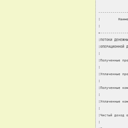
              
--------------
¦         Наим
¦             
+-------------
¦ПОТОКИ ДЕНЕЖН
¦ОПЕРАЦИОННОЙ 
¦             
¦Полученные пр
¦             
¦Уплаченные пр
¦             
¦Полученные ко
¦             
¦Уплаченные ко
¦             
¦Чистый доход 
¦             