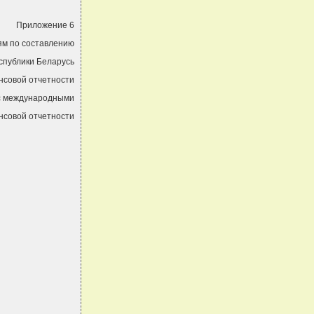
Приложение 6
ям по составлению
спублики Беларусь
нсовой отчетности
 с международными
нсовой отчетности