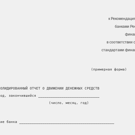
к Рекомендаци
банками Ре
фина
в соответствии
стандартами фина
                                            (примерная форма)
СОЛИДИРОВАННЫЙ ОТЧЕТ О ДВИЖЕНИИ ДЕНЕЖНЫХ СРЕДСТВ
год, закончившийся _____________________________
                        (число, месяц, год)
ние банка _____________________________________________