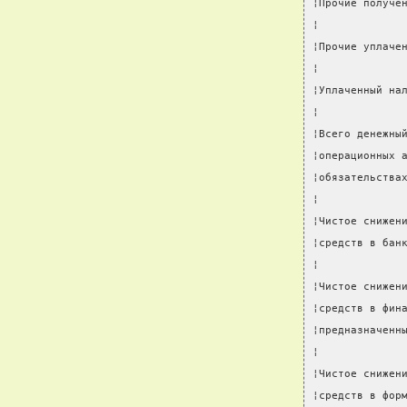
¦Прочие получе
¦             
¦Прочие уплаче
¦             
¦Уплаченный на
¦             
¦Всего денежны
¦операционных 
¦обязательства
¦             
¦Чистое снижен
¦средств в бан
¦             
¦Чистое снижен
¦средств в фин
¦предназначенн
¦             
¦Чистое снижен
¦средств в фор