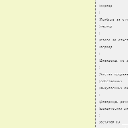
¦период       
¦             
¦Прибыль за от
¦период       
¦             
¦Итого за отче
¦период       
¦             
¦Дивиденды по 
¦             
¦Чистая продаж
¦собственных  
¦выкупленных а
¦             
¦Дивиденды доч
¦юридических л
¦             
¦ОСТАТОК НА __