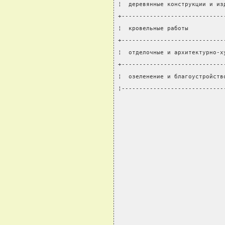
¦  деревянные конструкции и из
+-----------------------------
¦  кровельные работы          
+-----------------------------
¦  отделочные и архитектурно-х
+-----------------------------
¦  озеленение и благоустройств
¦-----------------------------