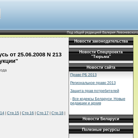
Под общей редакцией Валерия Левоневского
Новости законодательства
Новости Спецпроекта
ь от 25.06.2008 N 213
"Тюрьма"
укции"
Новости сайта
года
Право РБ 2013
Региональное право 2013
Защита прав потребителей
-
Все кодексы Беларуси. Новые
редакции и архив
.14
|
Стр.15
|
Стр.16
|
Стр.17
|
Стр.18
|
Новости Беларуси
Полезные ресурсы