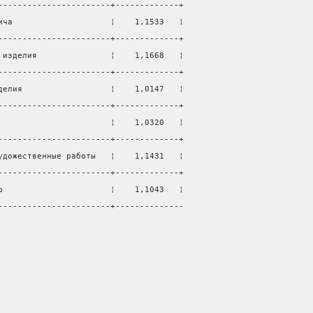
-----------------------+-------------+
ича                    ¦    1,1533   ¦
-----------------------+-------------+
 изделия               ¦    1,1668   ¦
-----------------------+-------------+
делия                  ¦    1,0147   ¦
-----------------------+-------------+
                       ¦    1,0320   ¦
-----------------------+-------------+
удожественные работы   ¦    1,1431   ¦
-----------------------+-------------+
о                      ¦    1,1043   ¦
-----------------------+--------------