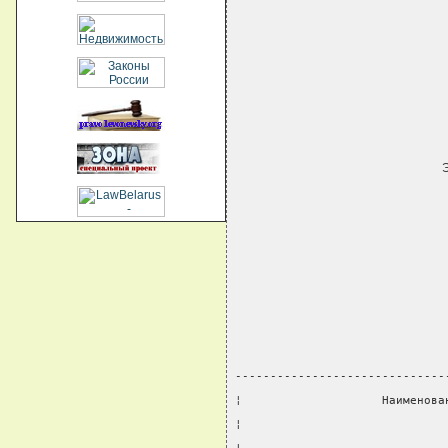
------------------------------
¦                    Наименова
¦                             