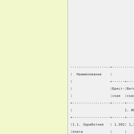
-------------------+----------
¦  Наименование    ¦          
¦                  +------+---
¦                  ¦Брест-¦Вит
¦                  ¦ская  ¦ска
+------------------+------+---
¦                         1. И
+------------------+------+---
¦1.1. Заработная   ¦ 1,302¦ 1,
¦плата             ¦      ¦   