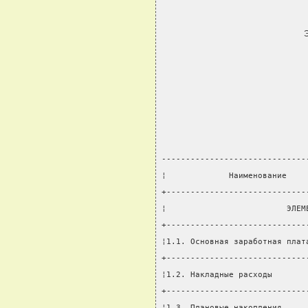
------------------------------
¦             Наименование    
+-----------------------------
¦                         ЭЛЕМ
+-----------------------------
¦1.1. Основная заработная плат
+-----------------------------
¦1.2. Накладные расходы       
+-----------------------------
¦1.3. Плановые накопления     