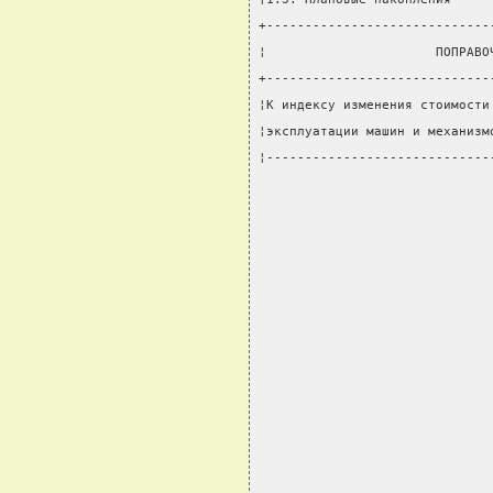
+-----------------------------
¦                      ПОПРАВО
+-----------------------------
¦К индексу изменения стоимости
¦эксплуатации машин и механизм
¦-----------------------------