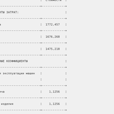
                       ¦  стоимости  ¦
-----------------------+-------------+
НТЫ ЗАТРАТ:                          ¦
-----------------------+-------------+
а                      ¦  1772,457   ¦
-----------------------+-------------+
                       ¦  1676,268   ¦
-----------------------+-------------+
                       ¦  1475,218   ¦
-----------------------+-------------+
НЫЕ КОЭФФИЦИЕНТЫ                     ¦
-----------------------+-------------+
и эксплуатации машин   ¦             ¦
                       ¦             ¦
-----------------------+-------------+
ича                    ¦    1,1256   ¦
-----------------------+-------------+
 изделия               ¦    1,1256   ¦
-----------------------+-------------+