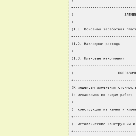
¦                             
+-----------------------------
¦                        ЭЛЕМЕ
+-----------------------------
¦1.1. Основная заработная плат
+-----------------------------
¦1.2. Накладные расходы       
+-----------------------------
¦1.3. Плановые накопления     
+-----------------------------
¦                     ПОПРАВОЧ
+-----------------------------
¦К индексам изменения стоимост
¦и механизмов по видам работ: 
+-----------------------------
¦  конструкции из камня и кирп
+-----------------------------
¦  металлические конструкции и
+-----------------------------