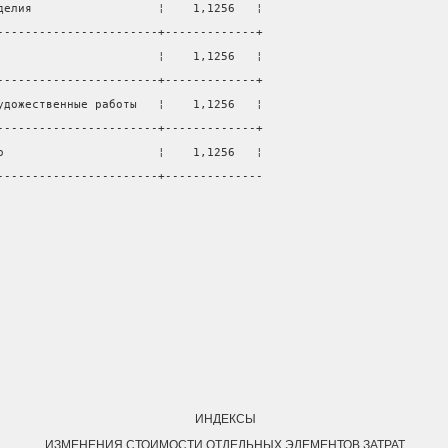
делия                  ¦    1,1256   ¦
-----------------------+-------------+
                       ¦    1,1256   ¦
-----------------------+-------------+
удожественные работы   ¦    1,1256   ¦
-----------------------+-------------+
о                      ¦    1,1256   ¦
-----------------------+--------------
ИНДЕКСЫ
ИЗМЕНЕНИЯ СТОИМОСТИ ОТДЕЛЬНЫХ ЭЛЕМЕНТОВ ЗАТРАТ