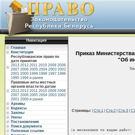
Навигация
Главная
Конституция
Приказ Министерства 
Республиканское право по
"Об и
дате принятия
2013
2012
2011
2010
2009
2008
Тек
2007
2006
2005
2004
2003
2002
2001
2000
1999
1998
1997
1996
1995
1994 и ранее
Правовые акты местных
органов власти по датам
2013
2012
2011
2010
2009
2008
2007
2006
2005
2004
2003
2002
2001
2000 и ранее
Архивы
Кодексы
Страницы:
|
Стр.1
|
Стр.2
|
Стр.3
|
Ст
Законы
Указы
Постановления
Поиск документа
¦и механизмов по видам работ: 
Полезные ссылки