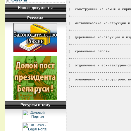
Контакты
+-----------------------------
Новые документы
¦  конструкции из камня и кирп
+-----------------------------
Реклама
¦  металлические конструкции и
+-----------------------------
¦  деревянные конструкции и из
+-----------------------------
¦  кровельные работы          
+-----------------------------
¦  отделочные и архитектурно-х
+-----------------------------
¦  озеленение и благоустройств
¦-----------------------------
Ресурсы в тему