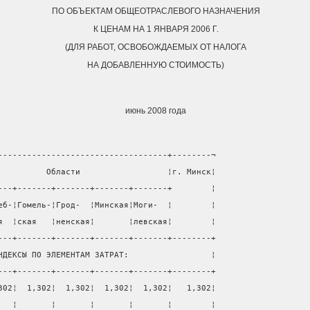
ПО ОБЪЕКТАМ ОБЩЕОТРАСЛЕВОГО НАЗНАЧЕНИЯ
К ЦЕНАМ НА 1 ЯНВАРЯ 2006 Г.
(ДЛЯ РАБОТ, ОСВОБОЖДАЕМЫХ ОТ НАЛОГА
НА ДОБАВЛЕННУЮ СТОИМОСТЬ)
июнь 2008 года
-----------------------------------+--------¬
          Области                  ¦г. Минск¦
---+-------+-------+-------+-------+        ¦
еб-¦Гомель-¦Грод-  ¦Минская¦Моги-  ¦        ¦
я  ¦ская   ¦ненская¦       ¦левская¦        ¦
---+-------+-------+-------+-------+--------+
НДЕКСЫ ПО ЭЛЕМЕНТАМ ЗАТРАТ:                 ¦
---+-------+-------+-------+-------+--------+
302¦  1,302¦  1,302¦  1,302¦  1,302¦   1,302¦
   ¦       ¦       ¦       ¦       ¦        ¦