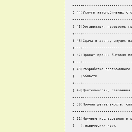
+---+-----------------------
¦ 44¦Услуги автомобильных ст
+---+-----------------------
¦ 45¦Организация перевозок г
+---+-----------------------
¦ 46¦Сдача в аренду имуществ
+---+-----------------------
¦ 47¦Прокат прочих бытовых и
+---+-----------------------
¦ 48¦Разработка программного
¦   ¦области                
+---+-----------------------
¦ 49¦Деятельность, связанная
+---+-----------------------
¦ 50¦Прочая деятельность, св
+---+-----------------------
¦ 51¦Научные исследования и 
¦   ¦технических наук       