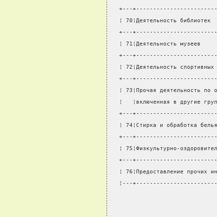
+---+-----------------------
¦ 70¦Деятельность библиотек 
+---+-----------------------
¦ 71¦Деятельность музеев    
+---+-----------------------
¦ 72¦Деятельность спортивных
+---+-----------------------
¦ 73¦Прочая деятельность по 
¦   ¦включенная в другие гру
+---+-----------------------
¦ 74¦Стирка и обработка бель
+---+-----------------------
¦ 75¦Физкультурно-оздоровите
+---+-----------------------
¦ 76¦Предоставление прочих и
¦---+-----------------------
                            