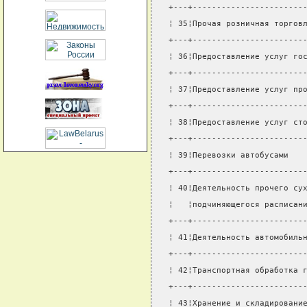
+---+-----------------------
¦ 35¦Прочая розничная торгов
+---+-----------------------
¦ 36¦Предоставление услуг го
+---+-----------------------
¦ 37¦Предоставление услуг пр
+---+-----------------------
¦ 38¦Предоставление услуг ст
+---+-----------------------
¦ 39¦Перевозки автобусами   
+---+-----------------------
¦ 40¦Деятельность прочего су
¦   ¦подчиняющегося расписан
+---+-----------------------
¦ 41¦Деятельность автомобиль
+---+-----------------------
¦ 42¦Транспортная обработка 
+---+-----------------------
¦ 43¦Хранение и складировани