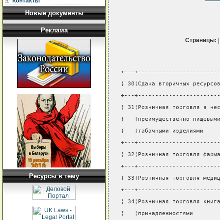
Контакты
Новые документы
Реклама
Страницы:
+---+-----------------------
¦ 30¦Сдача вторичных ресурсо
+---+-----------------------
¦ 31¦Розничная торговля в не
¦   ¦преимущественно пищевым
¦   ¦табачными изделиями    
+---+-----------------------
¦ 32¦Розничная торговля фарм
+---+-----------------------
Ресурсы в тему
¦ 33¦Розничная торговля меди
+---+-----------------------
¦ 34¦Розничная торговля книг
¦   ¦принадлежностями       