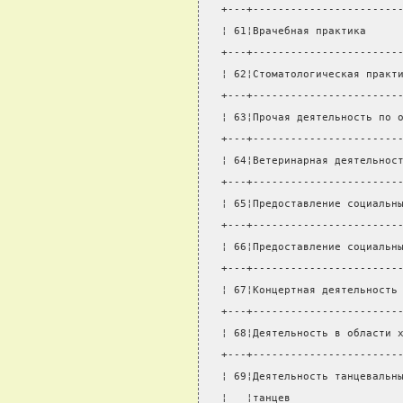
+---+-----------------------
¦ 61¦Врачебная практика     
+---+-----------------------
¦ 62¦Стоматологическая практ
+---+-----------------------
¦ 63¦Прочая деятельность по 
+---+-----------------------
¦ 64¦Ветеринарная деятельнос
+---+-----------------------
¦ 65¦Предоставление социальн
+---+-----------------------
¦ 66¦Предоставление социальн
+---+-----------------------
¦ 67¦Концертная деятельность
+---+-----------------------
¦ 68¦Деятельность в области 
+---+-----------------------
¦ 69¦Деятельность танцевальн
¦   ¦танцев                 