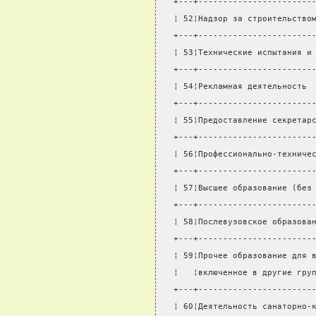
+---+-----------------------
¦ 52¦Надзор за строительство
+---+-----------------------
¦ 53¦Технические испытания и
+---+-----------------------
¦ 54¦Рекламная деятельность 
+---+-----------------------
¦ 55¦Предоставление секретар
+---+-----------------------
¦ 56¦Профессионально-техниче
+---+-----------------------
¦ 57¦Высшее образование (без
+---+-----------------------
¦ 58¦Послевузовское образова
+---+-----------------------
¦ 59¦Прочее образование для 
¦   ¦включенное в другие гру
+---+-----------------------
¦ 60¦Деятельность санаторно-