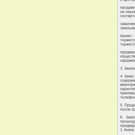
продаве
на оказ
соответ
заказч
заказыв
банкет -
торжес
торжеств
предвар
общест
оформле
3. Зака
4. Заказ
содержа
меропри
гаранти
принявш
телефон
5. Прод
после о
6. Зака
прошнур
предвар
1. Книга