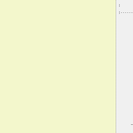
¦      
¦------
      _
       