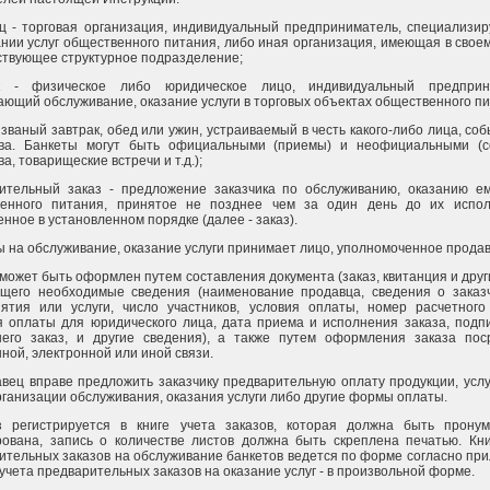
ц - торговая организация, индивидуальный предприниматель, специализи
ании услуг общественного питания, либо иная организация, имеющая в свое
ствующее структурное подразделение;
ик - физическое либо юридическое лицо, индивидуальный предприн
ающий обслуживание, оказание услуги в торговых объектах общественного пи
 званый завтрак, обед или ужин, устраиваемый в честь какого-либо лица, со
тва. Банкеты могут быть официальными (приемы) и неофициальными (
а, товарищеские встречи и т.д.);
ительный заказ - предложение заказчика по обслуживанию, оказанию ем
венного питания, принятое не позднее чем за один день до их испо
нное в установленном порядке (далее - заказ).
зы на обслуживание, оказание услуги принимает лицо, уполномоченное прода
 может быть оформлен путем составления документа (заказ, квитанция и друг
щего необходимые сведения (наименование продавца, сведения о заказч
ятия или услуги, число участников, условия оплаты, номер расчетного
я оплаты для юридического лица, дата приема и исполнения заказа, подпи
его заказ, и другие сведения), а также путем оформления заказа пос
ной, электронной или иной связи.
авец вправе предложить заказчику предварительную оплату продукции, услу
рганизации обслуживания, оказания услуги либо другие формы оплаты.
з регистрируется в книге учета заказов, которая должна быть пронум
ована, запись о количестве листов должна быть скреплена печатью. Кни
ительных заказов на обслуживание банкетов ведется по форме согласно пр
 учета предварительных заказов на оказание услуг - в произвольной форме.