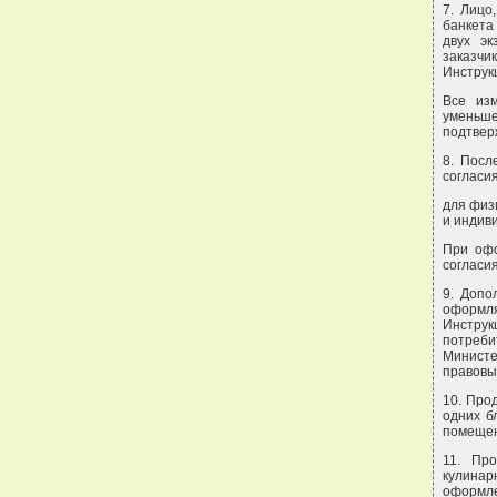
7. Лицо
банкета
двух эк
заказчи
Инструк
Все изм
уменьше
подтвер
8. Посл
согласия
для физ
и индив
При офо
согласия
9. Допо
оформля
Инстру
потреби
Министе
правовых
10. Про
одних б
помещен
11. Про
кулина
оформле