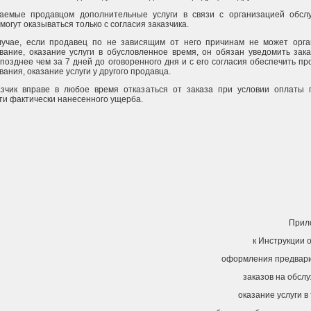
аемые продавцом дополнительные услуги в связи с организацией обсл
могут оказываться только с согласия заказчика.
лучае, если продавец по не зависящим от него причинам не может орга
вание, оказание услуги в обусловленное время, он обязан уведомить зака
 позднее чем за 7 дней до оговоренного дня и с его согласия обеспечить п
ания, оказание услуги у другого продавца.
азчик вправе в любое время отказаться от заказа при условии оплаты 
ти фактически нанесенного ущерба.
Прил
к Инструкции 
оформления предвар
заказов на обсл
оказание услуги в