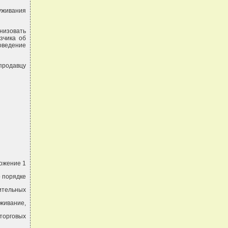
уживания
низовать
зчика об
роведение
продавцу
ожение 1
о порядке
ительных
уживание,
 торговых