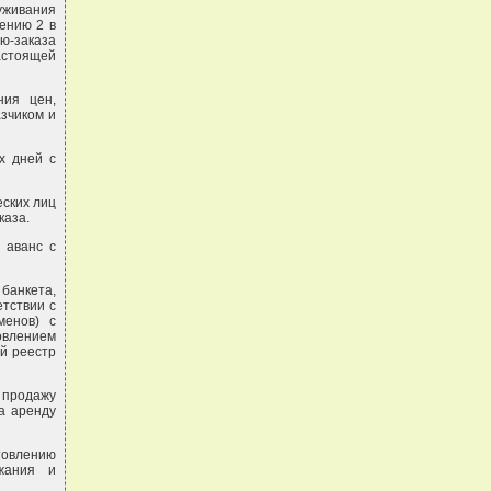
уживания
ению 2 в
ю-заказа
астоящей
ния цен,
азчиком и
х дней с
еских лиц
каза.
 аванс с
банкета,
тствии с
менов) с
овлением
ый реестр
ь продажу
а аренду
товлению
ржания и