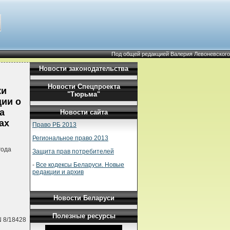
Под общей редакцией Валерия Левоневского
Новости законодательства
Новости Спецпроекта
ки
"Тюрьма"
ции о
а
Новости сайта
ах
Право РБ 2013
Региональное право 2013
года
Защита прав потребителей
-
Все кодексы Беларуси. Новые
редакции и архив
Новости Беларуси
Полезные ресурсы
N 8/18428