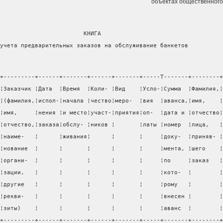
объектах общественного
                        КНИГА
учета предварительных заказов на обслуживание банкетов
+---------+------+-------+------+-------+-----T-------+--------+
¦Заказчик ¦Дата  ¦Время  ¦Коли- ¦Вид    ¦Усло-¦Сумма  ¦Фамилия,¦
¦(фамилия,¦испол-¦начала ¦чество¦меро-  ¦вия  ¦аванса,¦имя,    ¦
¦имя,     ¦нения ¦и место¦участ-¦приятия¦оп-  ¦дата и ¦отчество¦
¦отчество,¦заказа¦обслу- ¦ников ¦       ¦латы ¦номер  ¦лица,   ¦
¦наиме-   ¦      ¦живания¦      ¦       ¦     ¦доку-  ¦приняв- ¦
¦нование  ¦      ¦       ¦      ¦       ¦     ¦мента, ¦шего    ¦
¦органи-  ¦      ¦       ¦      ¦       ¦     ¦по     ¦заказ   ¦
¦зации,   ¦      ¦       ¦      ¦       ¦     ¦кото-  ¦        ¦
¦другие   ¦      ¦       ¦      ¦       ¦     ¦рому   ¦        ¦
¦рекви-   ¦      ¦       ¦      ¦       ¦     ¦внесен ¦        ¦
¦зиты)    ¦      ¦       ¦      ¦       ¦     ¦аванс  ¦        ¦
+---------+------+-------+------+-------+-----+-------+--------+