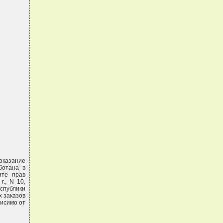
оказание
ботана в
ите прав
., N 10,
еспублики
х заказов
висимо от