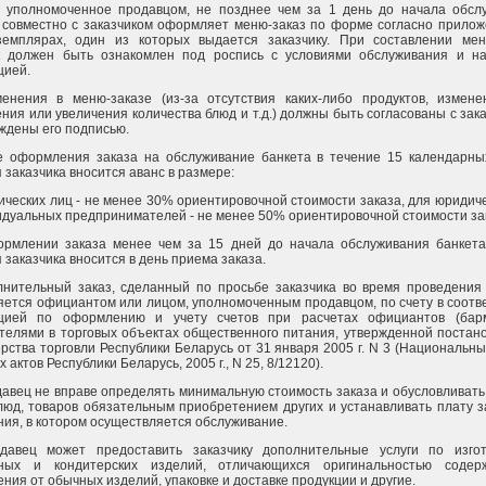
, уполномоченное продавцом, не позднее чем за 1 день до начала обсл
 совместно с заказчиком оформляет меню-заказ по форме согласно прилож
земплярах, один из которых выдается заказчику. При составлении мен
к должен быть ознакомлен под роспись с условиями обслуживания и н
цией.
енения в меню-заказе (из-за отсутствия каких-либо продуктов, измене
ния или увеличения количества блюд и т.д.) должны быть согласованы с зак
ждены его подписью.
е оформления заказа на обслуживание банкета в течение 15 календарны
 заказчика вносится аванс в размере:
ических лиц - не менее 30% ориентировочной стоимости заказа, для юридич
идуальных предпринимателей - не менее 50% ориентировочной стоимости за
рмлении заказа менее чем за 15 дней до начала обслуживания банкета
 заказчика вносится в день приема заказа.
лнительный заказ, сделанный по просьбе заказчика во время проведения 
ется официантом или лицом, уполномоченным продавцом, по счету в соотве
кцией по оформлению и учету счетов при расчетах официантов (бар
телями в торговых объектах общественного питания, утвержденной постан
рства торговли Республики Беларусь от 31 января 2005 г. N 3 (Национальн
 актов Республики Беларусь, 2005 г., N 25, 8/12120).
давец не вправе определять минимальную стоимость заказа и обусловливат
люд, товаров обязательным приобретением других и устанавливать плату з
ия, в котором осуществляется обслуживание.
давец может предоставить заказчику дополнительные услуги по изго
рных и кондитерских изделий, отличающихся оригинальностью соде
ния от обычных изделий, упаковке и доставке продукции и другие.