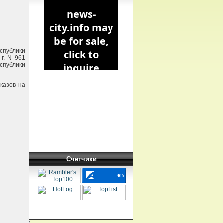
спублики
г. N 961
спублики
казов на
.
Счетчики