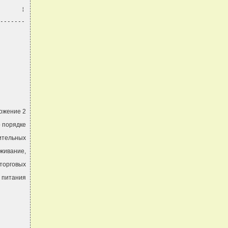
      ¦
-------
ожение 2
о порядке
ительных
уживание,
 торговых
 питания