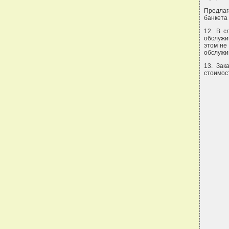
Предлаг
банкета 
12. В с
обслужи
этом не
обслужив
13. Зак
стоимос