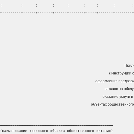
¦         ¦      ¦       ¦      ¦       ¦     ¦       ¦        ¦
+---------+------+-------+------+-------+-----+-------+--------+
Прил
к Инструкции 
оформления предвар
заказов на обсл
оказание услуги в
объектах общественного
______________________________________________________
(наименование торгового объекта общественного питания)