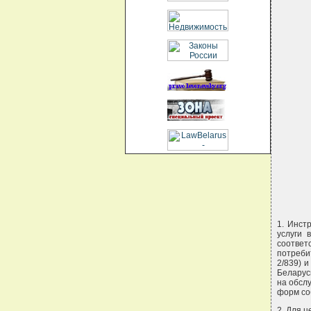
       
       
       
       
       
1. Инст
услуги 
соответ
потреби
2/839) 
Беларусь
на обсл
форм со
2. Для 