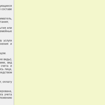
рующиеся
м составе
иматель,
тания;
бытия или
семейные
у услуги
лнения и
вцом.
ие виды),
ике, вид
 счета и
сь лица,
редством
г, оплату
ерована,
га учета
иложению