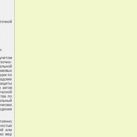
точной
;
и.
учетом
зочно-
альной
равовых
кции по
адские
защиты
х актов
пасной
тва по
нальный
ических
едении
тоянно
ностью
ий или
их мер