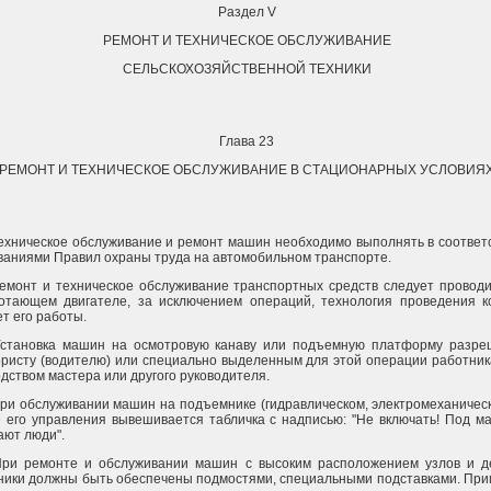
Раздел V
РЕМОНТ И ТЕХНИЧЕСКОЕ ОБСЛУЖИВАНИЕ
СЕЛЬСКОХОЗЯЙСТВЕННОЙ ТЕХНИКИ
Глава 23
РЕМОНТ И ТЕХНИЧЕСКОЕ ОБСЛУЖИВАНИЕ В СТАЦИОНАРНЫХ УСЛОВИЯ
Техническое обслуживание и ремонт машин необходимо выполнять в соответ
ваниями Правил охраны труда на автомобильном транспорте.
Ремонт и техническое обслуживание транспортных средств следует провод
отающем двигателе, за исключением операций, технология проведения к
т его работы.
Установка машин на осмотровую канаву или подъемную платформу разре
ористу (водителю) или специально выделенным для этой операции работни
дством мастера или другого руководителя.
При обслуживании машин на подъемнике (гидравлическом, электромеханичес
е его управления вывешивается табличка с надписью: "Не включать! Под 
ают люди".
При ремонте и обслуживании машин с высоким расположением узлов и д
ники должны быть обеспечены подмостями, специальными подставками. При