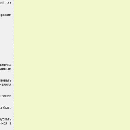
ций без
 тросом
 должна
одимым
твовать
ивания
ивании
ы быть
ускать
ихся в