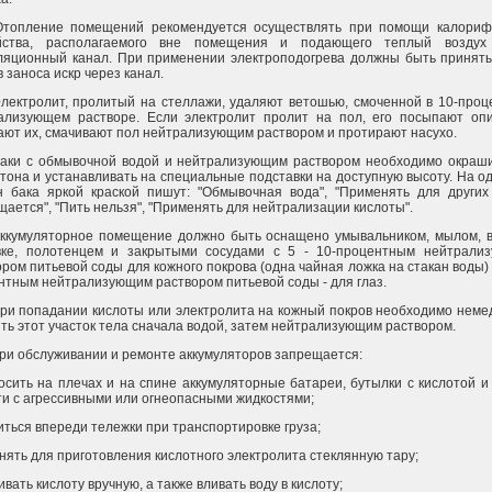
Отопление помещений рекомендуется осуществлять при помощи калориф
йства, располагаемого вне помещения и подающего теплый воздух
ляционный канал. При применении электроподогрева должны быть принят
 заноса искр через канал.
Электролит, пролитый на стеллажи, удаляют ветошью, смоченной в 10-про
ализующем растворе. Если электролит пролит на пол, его посыпают опи
ают их, смачивают пол нейтрализующим раствором и протирают насухо.
Баки с обмывочной водой и нейтрализующим раствором необходимо окраши
 тона и устанавливать на специальные подставки на доступную высоту. На о
н бака яркой краской пишут: "Обмывочная вода", "Применять для других
ается", "Пить нельзя", "Применять для нейтрализации кислоты".
Аккумуляторное помещение должно быть оснащено умывальником, мылом, в
вке, полотенцем и закрытыми сосудами с 5 - 10-процентным нейтрали
ром питьевой соды для кожного покрова (одна чайная ложка на стакан воды) и
нтным нейтрализующим раствором питьевой соды - для глаз.
При попадании кислоты или электролита на кожный покров необходимо нем
ть этот участок тела сначала водой, затем нейтрализующим раствором.
При обслуживании и ремонте аккумуляторов запрещается:
осить на плечах и на спине аккумуляторные батареи, бутылки с кислотой и
ти с агрессивными или огнеопасными жидкостями;
иться впереди тележки при транспортировке груза;
нять для приготовления кислотного электролита стеклянную тару;
вать кислоту вручную, а также вливать воду в кислоту;