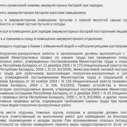
нять проволокой зажимы аккумуляторных батарей при зарядке;
рять аккумуляторную батарею коротким замыканием;
ть в аккумуляторном помещении бутылки с серной кислотой свыше су
ности, а также пустые бутыли и сосуды;
иться в помещении для зарядки аккумуляторных батарей посторонним лицам
ть и принимать пищу в помещении аккумуляторного отделения;
мождать подходы к бакам с обмывочной водой и нейтрализующими растворам
Погрузочно-разгрузочные работы в организациях должны выполняться с 
ваний Межотраслевых правил по охране труда при проведении погру
узочных работ, утвержденных постановлением Министерства труда и соци
ы Республики Беларусь от 12 декабря 2005 г. N 173 (Национальный реестр п
Республики Беларусь, 2006 г., N 10, 8/13658), Межотраслевой типовой инстру
е труда для работников, выполняющих погрузочно-разгрузочные и скл
ы, утвержденной постановлением Министерства труда и социальной 
блики Беларусь от 30 ноября 2004 г. N 136 (Национальный реестр правовы
блики Беларусь, 2004 г., N 196, 8/11833), Правил устройства и безо
уатации грузоподъемных кранов, утвержденных постановлением Министерс
ычайным ситуациям Республики Беларусь от 3 декабря 2004 г. N 45 (Нацио
 правовых актов Республики Беларусь, 2005 г., N 6, 8/11889), и других техн
тивных правовых актов, содержащих требования охраны труда при пров
етных видов погрузочно-разгрузочных работ.
На месте подъема тяжелых грузов, погрузки и разгрузки должен пос
иться ответственный за выполнение работ для наблюдения за безопас
овки, перемещения и укладки грузов. При возникновении опасных ситуац
ятельств он обязан немедленно принять меры предосторожности. Если эт