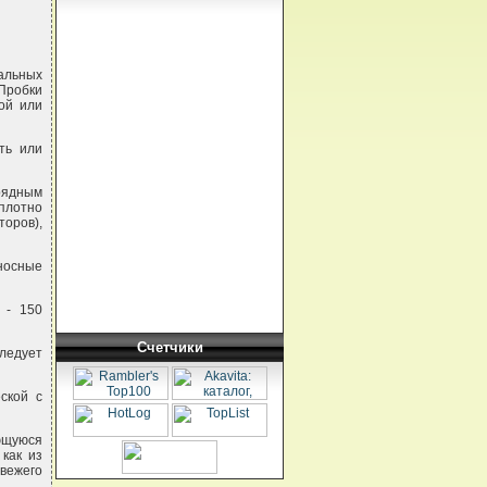
альных
 Пробки
ой или
ть или
рядным
плотно
оров),
носные
 - 150
Счетчики
ледует
ской с
ющуюся
как из
свежего