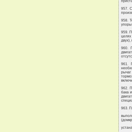
прист
957. 
произ
958. 
упоры
959. 
целях
двух),
960. 
двига
отсут
961. 
необх
рычаг
тормо
включ
962. 
бака и
двига
специ
963. 
выпол
(домкр
устан