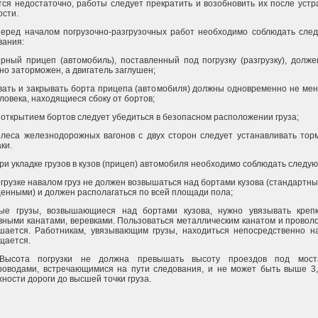
тся недостаточно, работы следует прекратить и возобновить их после уст
ости.
Перед началом погрузочно-разгрузочных работ необходимо соблюдать сле
вания:
орный прицеп (автомобиль), поставленный под погрузку (разгрузку), долж
но заторможен, а двигатель заглушен;
вать и закрывать борта прицепа (автомобиля) должны одновременно не ме
ловека, находящиеся сбоку от бортов;
 открытием бортов следует убедиться в безопасном расположении груза;
олеса железнодорожных вагонов с двух сторон следует устанавливать тор
ки.
При укладке грузов в кузов (прицеп) автомобиля необходимо соблюдать следу
огрузке навалом груз не должен возвышаться над бортами кузова (стандартн
енными) и должен располагаться по всей площади пола;
ые грузы, возвышающиеся над бортами кузова, нужно увязывать креп
вными канатами, веревками. Пользоваться металлическим канатом и провол
шается. Работникам, увязывающим грузы, находиться непосредственно на
щается.
 Высота погрузки не должна превышать высоту проездов под мос
роводами, встречающимися на пути следования, и не может быть выше 3,
ности дороги до высшей точки груза.