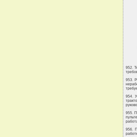
952. 
требо
953. 
нераб
требуе
954. 
тракт
руково
955. 
пульт
работ
956. 
работ