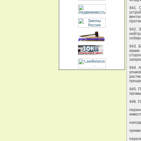
941. 
устро
венти
против
942. 
нейтр
собир
943. 
яркие
сторо
запрещ
944. 
упако
раство
проце
945. 
промы
946. 
перен
емкос
наход
приме
перели