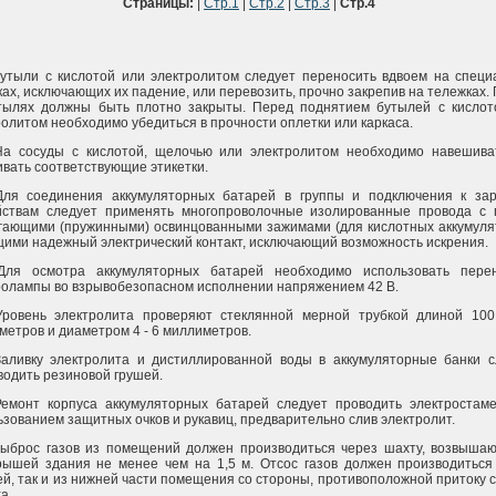
Страницы:
|
Стр.1
|
Стр.2
|
Стр.3
|
Стр.4
Бутыли с кислотой или электролитом следует переносить вдвоем на специ
ах, исключающих их падение, или перевозить, прочно закрепив на тележках.
тылях должны быть плотно закрыты. Перед поднятием бутылей с кислот
ролитом необходимо убедиться в прочности оплетки или каркаса.
На сосуды с кислотой, щелочью или электролитом необходимо навешива
ивать соответствующие этикетки.
Для соединения аккумуляторных батарей в группы и подключения к за
йствам следует применять многопроволочные изолированные провода с 
гающими (пружинными) освинцованными зажимами (для кислотных аккумулят
ими надежный электрический контакт, исключающий возможность искрения.
Для осмотра аккумуляторных батарей необходимо использовать пере
ролампы во взрывобезопасном исполнении напряжением 42 В.
Уровень электролита проверяют стеклянной мерной трубкой длиной 100
метров и диаметром 4 - 6 миллиметров.
Заливку электролита и дистиллированной воды в аккумуляторные банки с
водить резиновой грушей.
Ремонт корпуса аккумуляторных батарей следует проводить электростаме
ьзованием защитных очков и рукавиц, предварительно слив электролит.
Выброс газов из помещений должен производиться через шахту, возвыша
рышей здания не менее чем на 1,5 м. Отсос газов должен производиться 
ей, так и из нижней части помещения со стороны, противоположной притоку 
а.