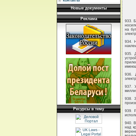
Контакты
Новые документы
Реклама
933. 
носилк
на бу
элект
934. 
накле
935. 
устро
приле
имеющ
936. 
элект
937. 
милли
938. 
произ
Ресурсы в тему
939. 
испол
940. 
над к
верхн
воздух