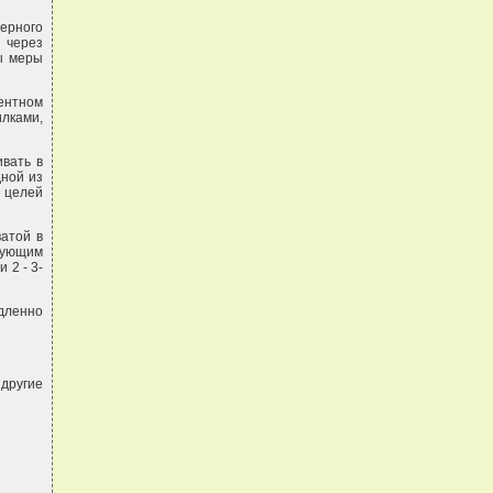
ерного
 через
ы меры
центном
лками,
вать в
дной из
 целей
атой в
зующим
 2 - 3-
едленно
 другие