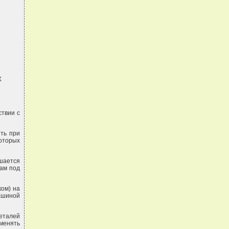
Х
ствии с
ить при
оторых
шается
кам под
ком) на
машиной
еталей
менять