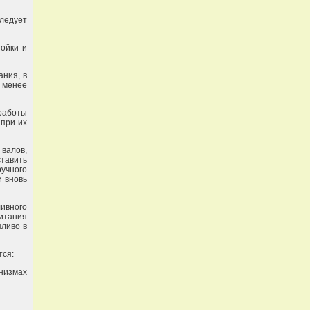
следует
тойки и
ания, в
 менее
работы
 при их
валов,
ставить
учного
и вновь
ливного
питания
пливо в
тся:
низмах