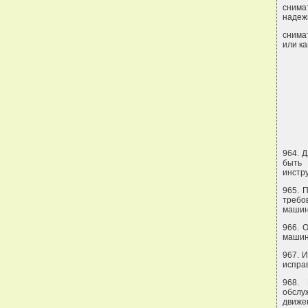
снима
надеж
снима
или к
964. 
быть
инстр
965. 
требо
машин
966. 
машин
967. 
испра
968. 
обслу
движе