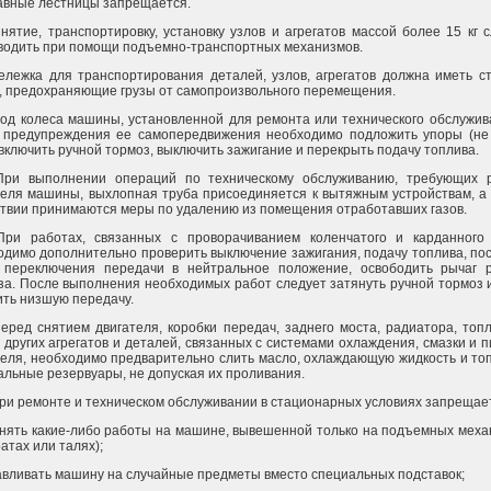
авные лестницы запрещается.
Снятие, транспортировку, установку узлов и агрегатов массой более 15 кг 
водить при помощи подъемно-транспортных механизмов.
Тележка для транспортирования деталей, узлов, агрегатов должна иметь с
, предохраняющие грузы от самопроизвольного перемещения.
Под колеса машины, установленной для ремонта или технического обслужив
 предупреждения ее самопередвижения необходимо подложить упоры (не
 включить ручной тормоз, выключить зажигание и перекрыть подачу топлива.
При выполнении операций по техническому обслуживанию, требующих 
теля машины, выхлопная труба присоединяется к вытяжным устройствам, а
ствии принимаются меры по удалению из помещения отработавших газов.
При работах, связанных с проворачиванием коленчатого и карданного 
одимо дополнительно проверить выключение зажигания, подачу топлива, по
 переключения передачи в нейтральное положение, освободить рычаг р
за. После выполнения необходимых работ следует затянуть ручной тормоз 
ить низшую передачу.
Перед снятием двигателя, коробки передач, заднего моста, радиатора, топ
 других агрегатов и деталей, связанных с системами охлаждения, смазки и 
теля, необходимо предварительно слить масло, охлаждающую жидкость и то
альные резервуары, не допуская их проливания.
При ремонте и техническом обслуживании в стационарных условиях запрещае
нять какие-либо работы на машине, вывешенной только на подъемных меха
атах или талях);
авливать машину на случайные предметы вместо специальных подставок;