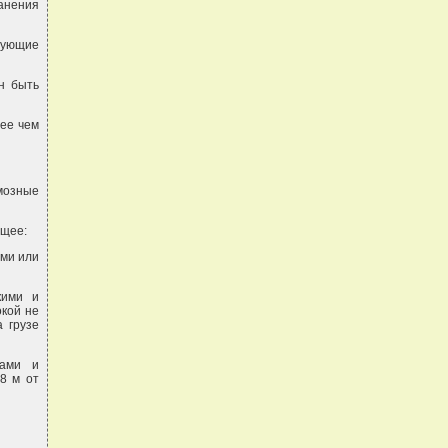
ранения
дующие
ен быть
нее чем
мозные
ющее:
ыми или
кими и
окой не
 грузе
тами и
8 м от