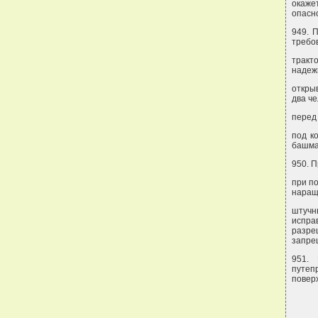
окаже
опасн
949. 
требо
тракт
надеж
откры
два че
перед
под к
башма
950. 
при п
наращ
штучн
испра
разре
запре
951.
путеп
поверх