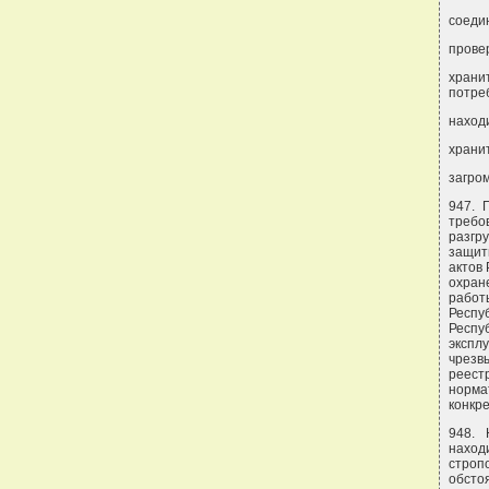
соеди
прове
храни
потреб
наход
храни
загро
947. 
требо
разгр
защит
актов 
охран
работ
Респу
Респу
экспл
чрезв
реестр
норма
конкр
948. 
наход
строп
обсто