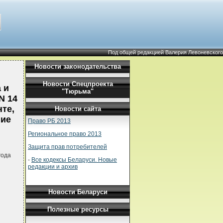
Под общей редакцией Валерия Левоневского
Новости законодательства
Новости Спецпроекта
 и
"Тюрьма"
N 14
те,
Новости сайта
ние
Право РБ 2013
Региональное право 2013
Защита прав потребителей
года
-
Все кодексы Беларуси. Новые
редакции и архив
Новости Беларуси
Полезные ресурсы