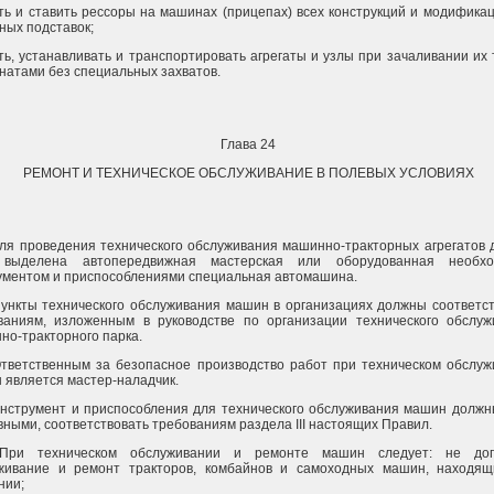
ть и ставить рессоры на машинах (прицепах) всех конструкций и модифика
ных подставок;
ть, устанавливать и транспортировать агрегаты и узлы при зачаливании их
анатами без специальных захватов.
Глава 24
РЕМОНТ И ТЕХНИЧЕСКОЕ ОБСЛУЖИВАНИЕ В ПОЛЕВЫХ УСЛОВИЯХ
Для проведения технического обслуживания машинно-тракторных агрегатов
 выделена автопередвижная мастерская или оборудованная необх
ументом и приспособлениями специальная автомашина.
Пункты технического обслуживания машин в организациях должны соответс
ваниям, изложенным в руководстве по организации технического обслуж
но-тракторного парка.
Ответственным за безопасное производство работ при техническом обслуж
 является мастер-наладчик.
Инструмент и приспособления для технического обслуживания машин должн
вными, соответствовать требованиям раздела III настоящих Правил.
При техническом обслуживании и ремонте машин следует: не доп
живание и ремонт тракторов, комбайнов и самоходных машин, находящ
нии;