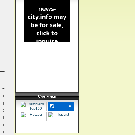
___
--¬
Счетчики
  ¦
  ¦
  ¦
  ¦
--+
  ¦