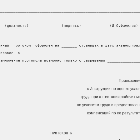
________________________________________________________________
________________________________________________________________
__________________       _________________     _________________
   (должность)               (подпись)             (И.О.Фамилия)
анный  протокол  оформлен на _______ страницах в двух экземпляра
аправлен в _____________________________________________________
азмножение протокола возможно только с разрешения ______________
Приложени
к Инструкции по оценке усло
труда при аттестации рабочих м
по условиям труда и предоставле
компенсаций по ее результа
                        ПРОТОКОЛ N _______