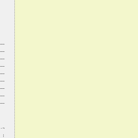
___
___
___
___
___
___
___
___
___
--¬
  ¦