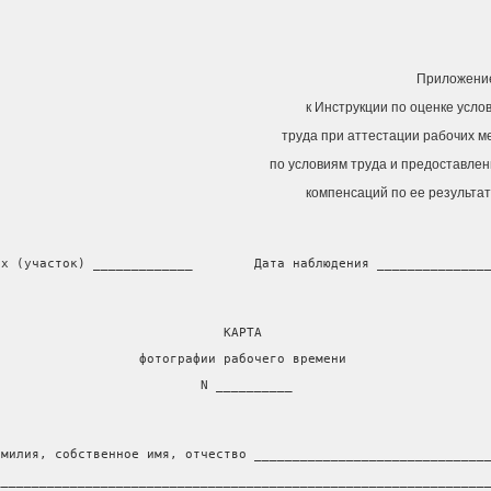
Приложени
к Инструкции по оценке усло
труда при аттестации рабочих м
по условиям труда и предоставле
компенсаций по ее результа
ех (участок) _____________        Дата наблюдения ______________
                              КАРТА
                   фотографии рабочего времени
                           N __________
амилия, собственное имя, отчество ______________________________
________________________________________________________________