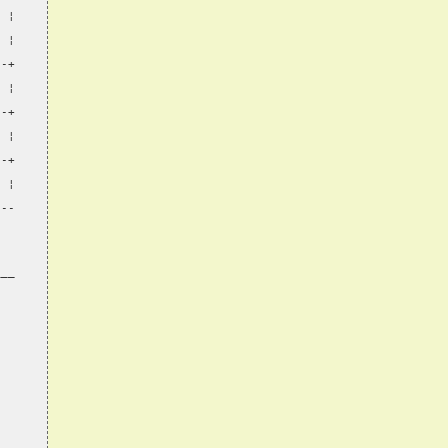
  ¦
  ¦
--+
  ¦
--+
  ¦
--+
  ¦
---
___