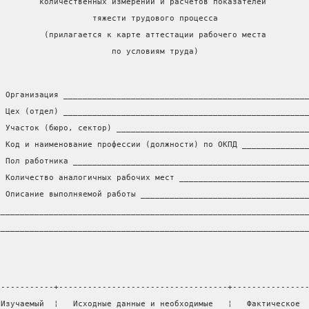
         количественных измерений и расчетов показателей
                    тяжести трудового процесса
          (прилагается к карте аттестации рабочего места
                        по условиям труда)
. Организация __________________________________________________
. Цех (отдел) __________________________________________________
. Участок (бюро, сектор) _______________________________________
. Код и наименование профессии (должности) по ОКПД _____________
. Пол работника ________________________________________________
. Количество аналогичных рабочих мест __________________________
. Описание выполняемой работы __________________________________
________________________________________________________________
________________________________________________________________
.
------------+-----------------------------------+---------------
 Изучаемый  ¦   Исходные данные и необходимые   ¦   Фактическое 