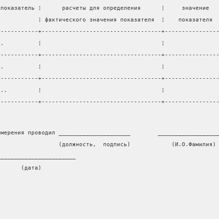
 показатель ¦      расчеты для определения      ¦     значение  
            ¦ фактического значения показателя  ¦    показателя 
------------+-----------------------------------+---------------
1.          ¦                                   ¦               
------------+-----------------------------------+---------------
2.          ¦                                   ¦               
------------+-----------------------------------+---------------
...         ¦                                   ¦               
------------+-----------------------------------+---------------
змерения проводил _____________________        _________________
                  (должность,  подпись)            (И.О.Фамилия)
_______________________
       (дата)