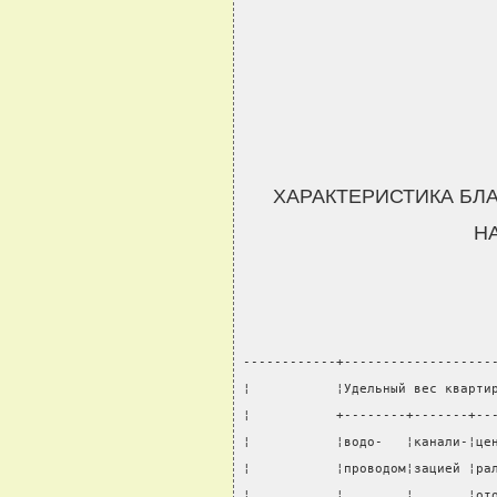
ХАРАКТЕРИСТИКА БЛ
НА
------------+-------------------
¦           ¦Удельный вес кварти
¦           +--------+-------+--
¦           ¦водо-   ¦канали-¦це
¦           ¦проводом¦зацией ¦ра
¦           ¦        ¦       ¦от