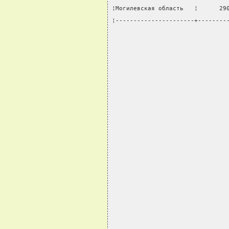
¦Могилевская область   ¦      29
¦----------------------+--------