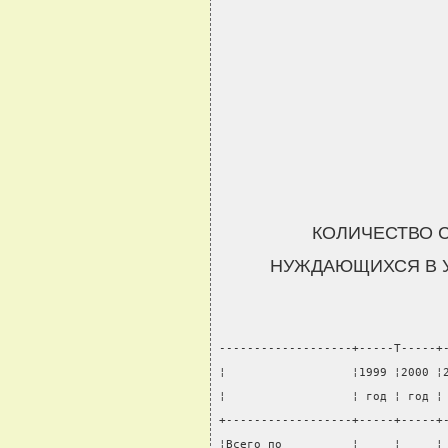
КОЛИЧЕСТВО 
НУЖДАЮЩИХСЯ В 
-------------------+-----T-----+
¦                  ¦1999 ¦2000 ¦
¦                  ¦ год ¦ год ¦
+------------------+-----+-----+
¦Всего по          ¦     ¦     ¦