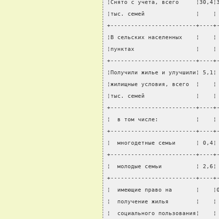
¦Снято с учета, всего     ¦30,4¦
¦тыс. семей               ¦    ¦
+-------------------------+----+
¦В сельских населенных    ¦    ¦
¦пунктах                  ¦    ¦
+-------------------------+----+
¦Получили жилье и улучшили¦ 5,1¦
¦жилищные условия, всего  ¦    ¦
¦тыс. семей               ¦    ¦
+-------------------------+----+
¦  в том числе:           ¦    ¦
+-------------------------+----+
¦  многодетные семьи      ¦ 0,4¦
+-------------------------+----+
¦  молодые семьи          ¦ 2,6¦
+-------------------------+----+
¦  имеющие право на       ¦    ¦
¦  получение жилья        ¦    ¦
¦  социального пользования¦    ¦