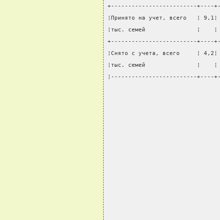
+-------------------------+----+
¦Принято на учет, всего   ¦ 9,1¦
¦тыс. семей               ¦    ¦
+-------------------------+----+
¦Снято с учета, всего     ¦ 4,2¦
¦тыс. семей               ¦    ¦
¦-------------------------+----+