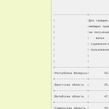
--------------------+-----------
¦                   ¦Для граждан
¦                   ¦имеющих пра
¦                   ¦на получени
¦                   ¦    жилья  
¦                   ¦ социальног
¦                   ¦ пользовани
¦                   ¦           
¦                   ¦           
+-------------------+-----------
¦Республика Беларусь¦         54
+-------------------+-----------
¦Брестская область  ¦         55
+-------------------+-----------
¦Витебская область  ¦         47
+-------------------+-----------
¦Гомельская область ¦         59