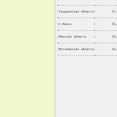
+-------------------+-----------
¦Гродненская область¦         57
+-------------------+-----------
¦г.Минск            ¦         55
+-------------------+-----------
¦Минская область    ¦         54
+-------------------+-----------
¦Могилевская область¦         54
¦-------------------+-----------