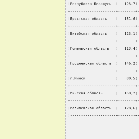
¦Республика Беларусь  ¦   123,7¦
+---------------------+--------+
¦Брестская область    ¦   151,6¦
+---------------------+--------+
¦Витебская область    ¦   123,1¦
+---------------------+--------+
¦Гомельская область   ¦   113,4¦
+---------------------+--------+
¦Гродненская область  ¦   146,2¦
+---------------------+--------+
¦г.Минск              ¦    80,5¦
+---------------------+--------+
¦Минская область      ¦   160,2¦
+---------------------+--------+
¦Могилевская область  ¦   128,6¦
¦---------------------+--------+