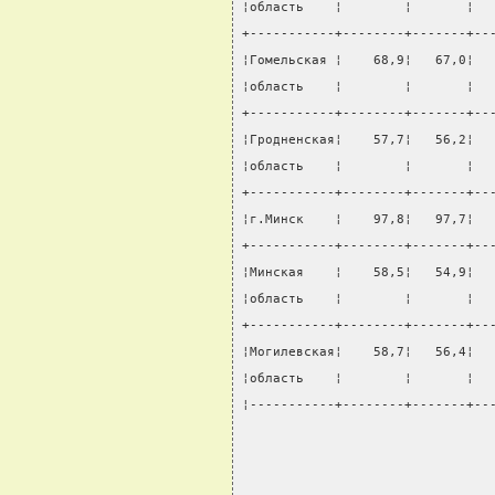
¦область    ¦        ¦       ¦  
+-----------+--------+-------+--
¦Гомельская ¦    68,9¦   67,0¦  
¦область    ¦        ¦       ¦  
+-----------+--------+-------+--
¦Гродненская¦    57,7¦   56,2¦  
¦область    ¦        ¦       ¦  
+-----------+--------+-------+--
¦г.Минск    ¦    97,8¦   97,7¦  
+-----------+--------+-------+--
¦Минская    ¦    58,5¦   54,9¦  
¦область    ¦        ¦       ¦  
+-----------+--------+-------+--
¦Могилевская¦    58,7¦   56,4¦  
¦область    ¦        ¦       ¦  
¦-----------+--------+-------+--