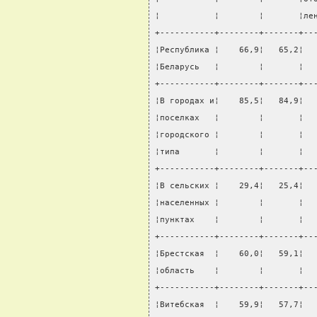
¦           ¦        ¦       ¦ле
+-----------+--------+-------+--
¦Республика ¦    66,9¦   65,2¦  
¦Беларусь   ¦        ¦       ¦  
+-----------+--------+-------+--
¦В городах и¦    85,5¦   84,9¦  
¦поселках   ¦        ¦       ¦  
¦городского ¦        ¦       ¦  
¦типа       ¦        ¦       ¦  
+-----------+--------+-------+--
¦В сельских ¦    29,4¦   25,4¦  
¦населенных ¦        ¦       ¦  
¦пунктах    ¦        ¦       ¦  
+-----------+--------+-------+--
¦Брестская  ¦    60,0¦   59,1¦  
¦область    ¦        ¦       ¦  
+-----------+--------+-------+--
¦Витебская  ¦    59,9¦   57,7¦  