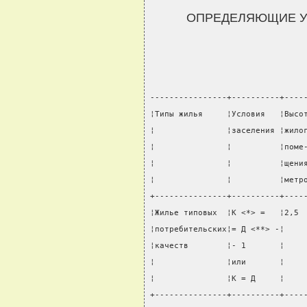
ОПРЕДЕЛЯЮЩИЕ У
----------------+----------+----
¦Типы жилья     ¦Условия   ¦Высо
¦               ¦заселения ¦жило
¦               ¦          ¦поме
¦               ¦          ¦щени
¦               ¦          ¦метр
+---------------+----------+----
¦Жилье типовых  ¦К <*> =   ¦2,5 
¦потребительских¦= Д <**> -¦    
¦качеств        ¦- 1       ¦    
¦               ¦или       ¦    
¦               ¦К = Д     ¦    
+---------------+----------+----