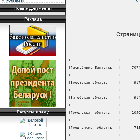
<
Контакты
Новые документы
Реклама
Страниц
+----------------------+--------
¦Республика Беларусь   ¦     707
+----------------------+--------
¦Брестская область     ¦      91
+----------------------+--------
¦Витебская область     ¦      91
+----------------------+--------
Ресурсы в тему
¦Гомельская область    ¦     105
+----------------------+--------
¦Гродненская область   ¦      74
+----------------------+--------