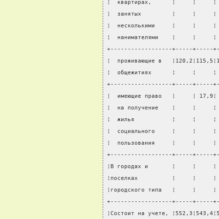
¦  квартирах,      ¦     ¦     ¦
¦  занятых         ¦     ¦     ¦
¦  несколькими     ¦     ¦     ¦
¦  нанимателями    ¦     ¦     ¦
+------------------+-----+-----+
¦  проживающие в   ¦120,2¦115,5¦
¦  общежитиях      ¦     ¦     ¦
+------------------+-----+-----+
¦  имеющие право   ¦     ¦ 17,9¦
¦  на получение    ¦     ¦     ¦
¦  жилья           ¦     ¦     ¦
¦  социального     ¦     ¦     ¦
¦  пользования     ¦     ¦     ¦
+------------------+-----+-----+
¦В городах и       ¦     ¦     ¦
¦поселках          ¦     ¦     ¦
¦городского типа   ¦     ¦     ¦
+------------------+-----+-----+
¦Состоит на учете, ¦552,3¦543,4¦