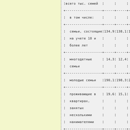
¦всего тыс. семей  ¦     ¦     ¦
+------------------+-----+-----+
¦  в том числе:    ¦     ¦     ¦
+------------------+-----+-----+
¦  семьи, состоящие¦134,9¦138,1¦
¦  на учете 10 и   ¦     ¦     ¦
¦  более лет       ¦     ¦     ¦
+------------------+-----+-----+
¦  многодетные     ¦ 14,3¦ 12,4¦
¦  семьи           ¦     ¦     ¦
+------------------+-----+-----+
¦  молодые семьи   ¦190,1¦198,3¦
+------------------+-----+-----+
¦  проживающие в   ¦ 19,6¦ 15,1¦
¦  квартирах,      ¦     ¦     ¦
¦  занятых         ¦     ¦     ¦
¦  несколькими     ¦     ¦     ¦
¦  нанимателями    ¦     ¦     ¦
+------------------+-----+-----+