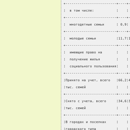
+-------------------------+----+
¦  в том числе:           ¦    ¦
+-------------------------+----+
¦  многодетные семьи      ¦ 0,9¦
+-------------------------+----+
¦  молодые семьи          ¦11,7¦
+-------------------------+----+
¦  имеющие право на       ¦    ¦
¦  получение жилья        ¦    ¦
¦  социального пользования¦    ¦
+-------------------------+----+
¦Принято на учет, всего   ¦66,2¦
¦тыс. семей               ¦    ¦
+-------------------------+----+
¦Снято с учета, всего     ¦34,6¦
¦тыс. семей               ¦    ¦
+-------------------------+----+
¦В городах и поселках     ¦    ¦
¦городского типа          ¦    ¦