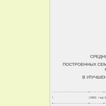
СРЕДН
ПОСТРОЕННЫХ СЕМ
В УЛУЧШЕ
----------------------+--------+
¦                     ¦2002 год¦
+---------------------+--------+