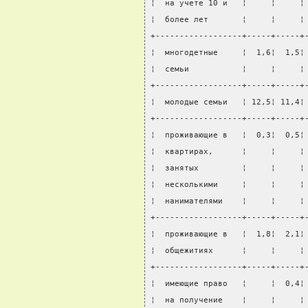
¦  на учете 10 и   ¦     ¦     ¦
¦  более лет       ¦     ¦     ¦
+------------------+-----+-----+
¦  многодетные     ¦  1,6¦  1,5¦
¦  семьи           ¦     ¦     ¦
+------------------+-----+-----+
¦  молодые семьи   ¦ 12,5¦ 11,4¦
+------------------+-----+-----+
¦  проживающие в   ¦  0,3¦  0,5¦
¦  квартирах,      ¦     ¦     ¦
¦  занятых         ¦     ¦     ¦
¦  несколькими     ¦     ¦     ¦
¦  нанимателями    ¦     ¦     ¦
+------------------+-----+-----+
¦  проживающие в   ¦  1,8¦  2,1¦
¦  общежитиях      ¦     ¦     ¦
+------------------+-----+-----+
¦  имеющие право   ¦     ¦  0,4¦
¦  на получение    ¦     ¦     ¦