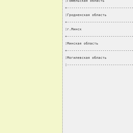
¦Гомельская область             
+-------------------------------
¦Гродненская область            
+-------------------------------
¦г.Минск                        
+-------------------------------
¦Минская область                
+-------------------------------
¦Могилевская область            
¦-------------------------------