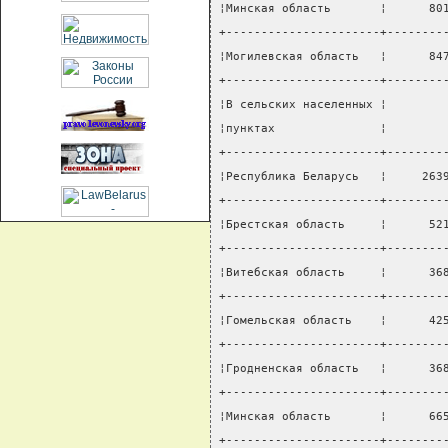
¦Минская область       ¦      80
+----------------------+--------
¦Могилевская область   ¦      84
+----------------------+--------
¦В сельских населенных ¦        
¦пунктах               ¦        
+----------------------+--------
¦Республика Беларусь   ¦     263
+----------------------+--------
¦Брестская область     ¦      52
+----------------------+--------
¦Витебская область     ¦      36
+----------------------+--------
¦Гомельская область    ¦      42
+----------------------+--------
¦Гродненская область   ¦      36
+----------------------+--------
¦Минская область       ¦      66
+----------------------+--------