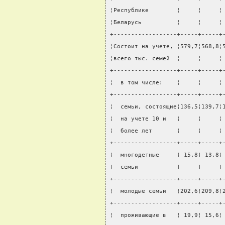
¦Республике        ¦     ¦     ¦
¦Беларусь          ¦     ¦     ¦
+------------------+-----+-----+
¦Состоит на учете, ¦579,7¦568,8¦
¦всего тыс. семей  ¦     ¦     ¦
+------------------+-----+-----+
¦  в том числе:    ¦     ¦     ¦
+------------------+-----+-----+
¦  семьи, состоящие¦136,5¦139,7¦
¦  на учете 10 и   ¦     ¦     ¦
¦  более лет       ¦     ¦     ¦
+------------------+-----+-----+
¦  многодетные     ¦ 15,8¦ 13,8¦
¦  семьи           ¦     ¦     ¦
+------------------+-----+-----+
¦  молодые семьи   ¦202,6¦209,8¦
+------------------+-----+-----+
¦  проживающие в   ¦ 19,9¦ 15,6¦