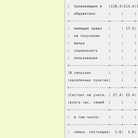
¦  проживающие в   ¦118,4¦113,4¦
¦  общежитиях      ¦     ¦     ¦
+------------------+-----+-----+
¦  имеющие право   ¦     ¦ 17,5¦
¦  на получение    ¦     ¦     ¦
¦  жилья           ¦     ¦     ¦
¦  социального     ¦     ¦     ¦
¦  пользования     ¦     ¦     ¦
+------------------+-----+-----+
¦В сельских        ¦     ¦     ¦
¦населенных пунктах¦     ¦     ¦
+------------------+-----+-----+
¦Состоит на учете, ¦ 27,4¦ 25,4¦
¦всего тыс. семей  ¦     ¦     ¦
+------------------+-----+-----+
¦  в том числе:    ¦     ¦     ¦
+------------------+-----+-----+
¦  семьи, состоящие¦  1,6¦  1,6¦