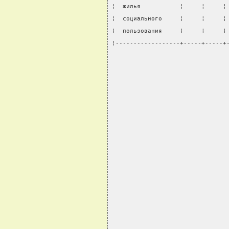
¦  жилья           ¦     ¦     ¦
¦  социального     ¦     ¦     ¦
¦  пользования     ¦     ¦     ¦
¦------------------+-----+-----+