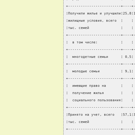
+-------------------------+----+
¦Получили жилье и улучшили¦25,8¦
¦жилищные условия, всего  ¦    ¦
¦тыс. семей               ¦    ¦
+-------------------------+----+
¦  в том числе:           ¦    ¦
+-------------------------+----+
¦  многодетные семьи      ¦ 0,5¦
+-------------------------+----+
¦  молодые семьи          ¦ 9,1¦
+-------------------------+----+
¦  имеющие право на       ¦    ¦
¦  получение жилья        ¦    ¦
¦  социального пользования¦    ¦
+-------------------------+----+
¦Принято на учет, всего   ¦57,1¦
¦тыс. семей               ¦    ¦
+-------------------------+----+