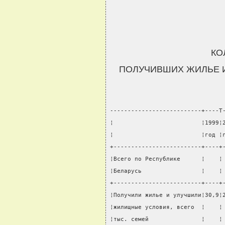
КО
ПОЛУЧИВШИХ ЖИЛЬЕ 
--------------------------+----T
¦                         ¦1999¦
¦                         ¦год ¦
+-------------------------+----+
¦Всего по Республике      ¦    ¦
¦Беларусь                 ¦    ¦
+-------------------------+----+
¦Получили жилье и улучшили¦30,9¦
¦жилищные условия, всего  ¦    ¦
¦тыс. семей               ¦    ¦