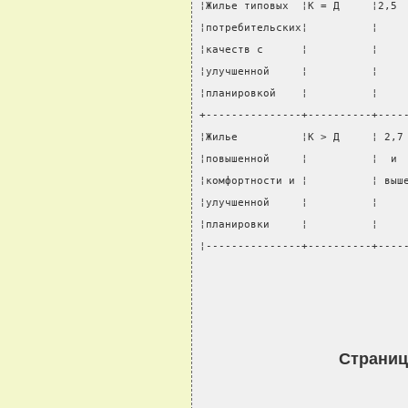
¦Жилье типовых  ¦К = Д     ¦2,5 
¦потребительских¦          ¦    
¦качеств с      ¦          ¦    
¦улучшенной     ¦          ¦    
¦планировкой    ¦          ¦    
+---------------+----------+----
¦Жилье          ¦К > Д     ¦ 2,7
¦повышенной     ¦          ¦  и 
¦комфортности и ¦          ¦ выш
¦улучшенной     ¦          ¦    
¦планировки     ¦          ¦    
¦---------------+----------+----
Страниц