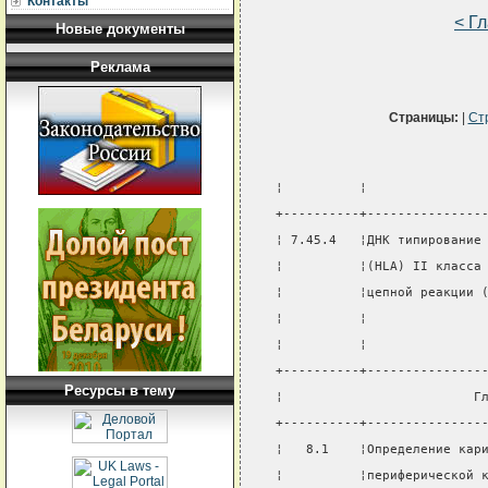
Контакты
< Г
Новые документы
Реклама
Страницы:
|
Ст
¦          ¦               
+----------+---------------
¦ 7.45.4   ¦ДНК типирование
¦          ¦(HLA) II класса
¦          ¦цепной реакции 
¦          ¦               
¦          ¦               
+----------+---------------
Ресурсы в тему
¦                         Г
+----------+---------------
¦   8.1    ¦Определение кар
¦          ¦периферической 