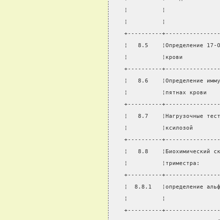
¦          ¦               
¦          ¦               
+----------+---------------
¦   8.5    ¦Определение 17-
¦          ¦крови          
+----------+---------------
¦   8.6    ¦Определение имм
¦          ¦пятнах крови   
+----------+---------------
¦   8.7    ¦Нагрузочные тес
¦          ¦ксилозой       
+----------+---------------
¦   8.8    ¦Биохимический с
¦          ¦триместра:     
+----------+---------------
¦  8.8.1   ¦определение аль
¦          ¦               
+----------+---------------