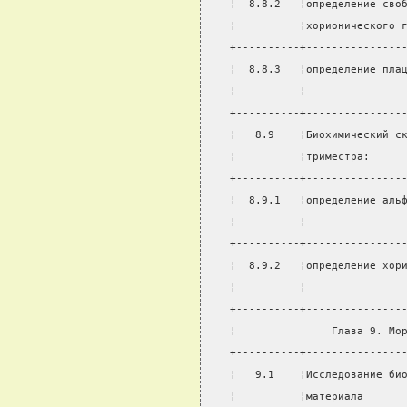
¦  8.8.2   ¦определение сво
¦          ¦хорионического 
+----------+---------------
¦  8.8.3   ¦определение пла
¦          ¦               
+----------+---------------
¦   8.9    ¦Биохимический с
¦          ¦триместра:     
+----------+---------------
¦  8.9.1   ¦определение аль
¦          ¦               
+----------+---------------
¦  8.9.2   ¦определение хор
¦          ¦               
+----------+---------------
¦               Глава 9. Мо
+----------+---------------
¦   9.1    ¦Исследование би
¦          ¦материала      