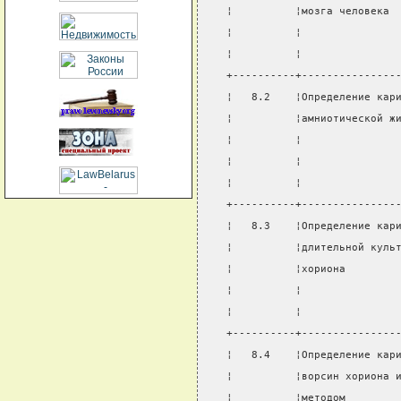
¦          ¦мозга человека 
¦          ¦               
¦          ¦               
+----------+---------------
¦   8.2    ¦Определение кар
¦          ¦амниотической ж
¦          ¦               
¦          ¦               
¦          ¦               
+----------+---------------
¦   8.3    ¦Определение кар
¦          ¦длительной куль
¦          ¦хориона        
¦          ¦               
¦          ¦               
+----------+---------------
¦   8.4    ¦Определение кар
¦          ¦ворсин хориона 
¦          ¦методом        