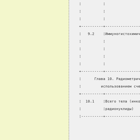
¦          ¦               
¦          ¦               
¦          ¦               
+----------+---------------
¦   9.2    ¦Иммуногистохими
¦          ¦               
¦          ¦               
¦          ¦               
¦          ¦               
+----------+---------------
¦      Глава 10. Радиометри
¦         использованием сч
+----------+---------------
¦  10.1    ¦Всего тела (инк
¦          ¦радионуклиды)  
¦----------+---------------