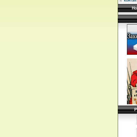
Контак
Но
Р