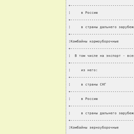
+------------------------------
¦     в Россию                 
+------------------------------
¦     в страны дальнего зарубеж
+------------------------------
¦Комбайны кормоуборочные       
+------------------------------
¦  В том числе на экспорт - все
+------------------------------
¦     из него:                 
+------------------------------
¦     в страны СНГ             
+------------------------------
¦     в Россию                 
+------------------------------
¦     в страны дальнего зарубеж
+------------------------------
¦Комбайны зерноуборочные       