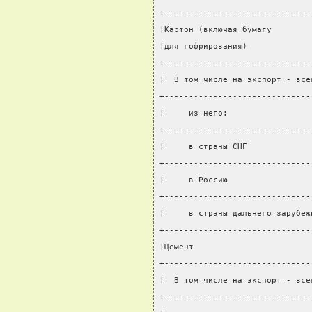
+------------------------------
¦Картон (включая бумагу        
¦для гофрирования)             
+------------------------------
¦  В том числе на экспорт - все
+------------------------------
¦     из него:                 
+------------------------------
¦     в страны СНГ             
+------------------------------
¦     в Россию                 
+------------------------------
¦     в страны дальнего зарубеж
+------------------------------
¦Цемент                        
+------------------------------
¦  В том числе на экспорт - все
+------------------------------