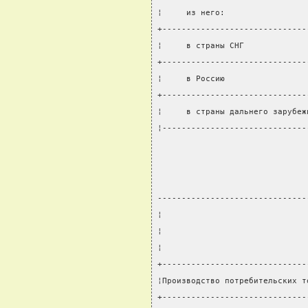
¦     из него:                 
+------------------------------
¦     в страны СНГ             
+------------------------------
¦     в Россию                 
+------------------------------
¦     в страны дальнего зарубеж
¦------------------------------
-------------------------------
¦                              
¦                              
¦                              
+------------------------------
¦Производство потребительских т
+------------------------------