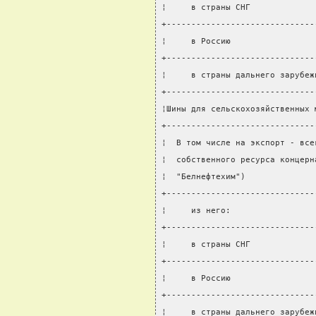
¦     в страны СНГ             
+------------------------------
¦     в Россию                 
+------------------------------
¦     в страны дальнего зарубеж
+------------------------------
¦Шины для сельскохозяйственных 
+------------------------------
¦  В том числе на экспорт - все
¦  собственного ресурса концерн
¦  "Белнефтехим")              
+------------------------------
¦     из него:                 
+------------------------------
¦     в страны СНГ             
+------------------------------
¦     в Россию                 
+------------------------------
¦     в страны дальнего зарубеж