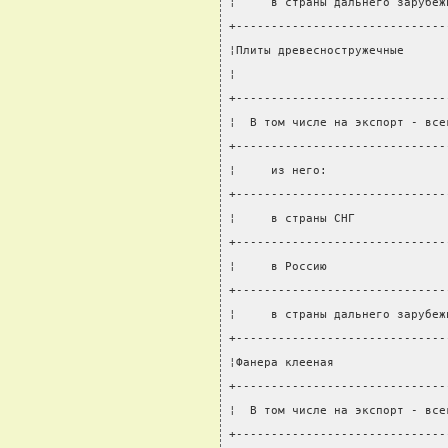
¦     в страны дальнего зарубеж
+------------------------------
¦Плиты древесностружечные      
¦                              
+------------------------------
¦  В том числе на экспорт - все
+------------------------------
¦     из него:                 
+------------------------------
¦     в страны СНГ             
+------------------------------
¦     в Россию                 
+------------------------------
¦     в страны дальнего зарубеж
+------------------------------
¦Фанера клееная                
+------------------------------
¦  В том числе на экспорт - все
+------------------------------