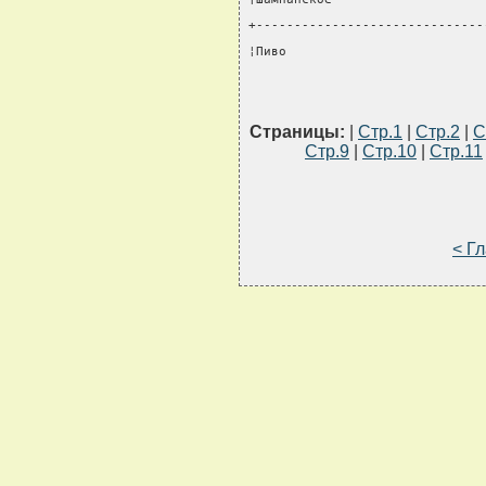
+------------------------------
¦Пиво                          
Страницы:
|
Стр.1
|
Стр.2
|
С
Стр.9
|
Стр.10
|
Стр.11
< Г