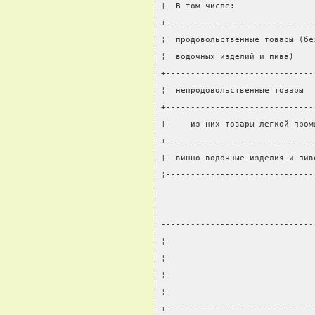
¦  В том числе:                
+------------------------------
¦  продовольственные товары (бе
¦  водочных изделий и пива)    
+------------------------------
¦  непродовольственные товары  
+------------------------------
¦     из них товары легкой пром
+------------------------------
¦  винно-водочные изделия и пив
¦------------------------------
-------------------------------
¦                              
¦                              
¦                              
¦                              
+------------------------------