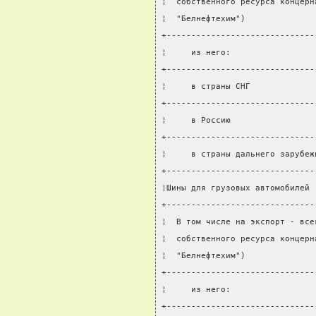
¦  собственного ресурса концерн
¦  "Белнефтехим")              
+------------------------------
¦     из него:                 
+------------------------------
¦     в страны СНГ             
+------------------------------
¦     в Россию                 
+------------------------------
¦     в страны дальнего зарубеж
+------------------------------
¦Шины для грузовых автомобилей 
+------------------------------
¦  В том числе на экспорт - все
¦  собственного ресурса концерн
¦  "Белнефтехим")              
+------------------------------
¦     из него:                 
+------------------------------