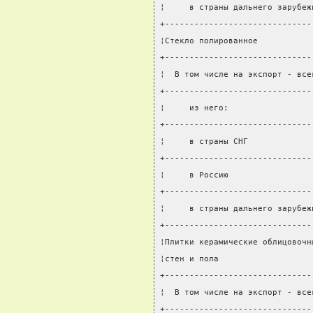
¦     в страны дальнего зарубеж
+------------------------------
¦Стекло полированное           
+------------------------------
¦  В том числе на экспорт - все
+------------------------------
¦     из него:                 
+------------------------------
¦     в страны СНГ             
+------------------------------
¦     в Россию                 
+------------------------------
¦     в страны дальнего зарубеж
+------------------------------
¦Плитки керамические облицовочн
¦стен и пола                   
+------------------------------
¦  В том числе на экспорт - все
+------------------------------