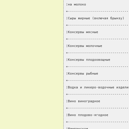
¦на молоко                     
+------------------------------
¦Сыры жирные (включая брынзу)  
+------------------------------
¦Консервы мясные               
+------------------------------
¦Консервы молочные             
+------------------------------
¦Консервы плодоовощные         
+------------------------------
¦Консервы рыбные               
+------------------------------
¦Водка и ликеро-водочные издели
+------------------------------
¦Вино виноградное              
+------------------------------
¦Вино плодово-ягодное          
+------------------------------
¦Шампанское                    