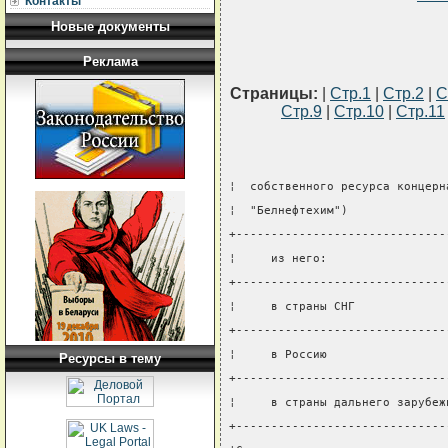
Контакты
Новые документы
Реклама
Страницы:
|
Стр.1
|
Стр.2
|
С
Стр.9
|
Стр.10
|
Стр.11
¦  собственного ресурса концерн
¦  "Белнефтехим")              
+------------------------------
¦     из него:                 
+------------------------------
¦     в страны СНГ             
+------------------------------
¦     в Россию                 
Ресурсы в тему
+------------------------------
¦     в страны дальнего зарубеж
+------------------------------