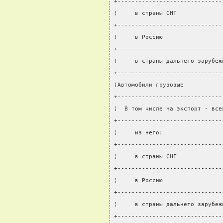
+------------------------------
¦     в страны СНГ             
+------------------------------
¦     в Россию                 
+------------------------------
¦     в страны дальнего зарубеж
+------------------------------
¦Автомобили грузовые           
+------------------------------
¦  В том числе на экспорт - все
+------------------------------
¦     из него:                 
+------------------------------
¦     в страны СНГ             
+------------------------------
¦     в Россию                 
+------------------------------
¦     в страны дальнего зарубеж
+------------------------------