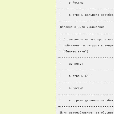
¦     в Россию                 
+------------------------------
¦     в страны дальнего зарубеж
+------------------------------
¦Волокна и нити химические     
+------------------------------
¦  В том числе на экспорт - все
¦  собственного ресурса концерн
¦  "Белнефтехим")              
+------------------------------
¦     из него:                 
+------------------------------
¦     в страны СНГ             
+------------------------------
¦     в Россию                 
+------------------------------
¦     в страны дальнего зарубеж
+------------------------------
¦Шины автомобильные, автобусные