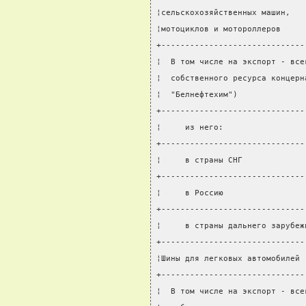
¦сельскохозяйственных машин,   
¦мотоциклов и мотороллеров     
+------------------------------
¦  В том числе на экспорт - все
¦  собственного ресурса концерн
¦  "Белнефтехим")              
+------------------------------
¦     из него:                 
+------------------------------
¦     в страны СНГ             
+------------------------------
¦     в Россию                 
+------------------------------
¦     в страны дальнего зарубеж
+------------------------------
¦Шины для легковых автомобилей 
+------------------------------
¦  В том числе на экспорт - все