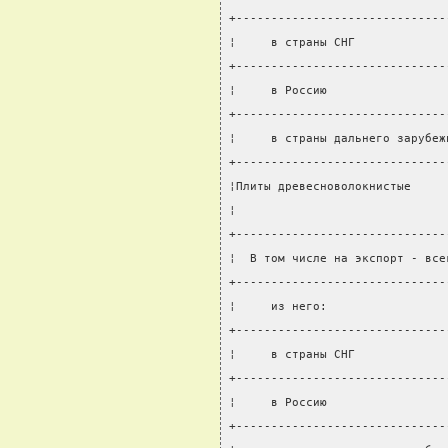
+------------------------------
¦     в страны СНГ             
+------------------------------
¦     в Россию                 
+------------------------------
¦     в страны дальнего зарубеж
+------------------------------
¦Плиты древесноволокнистые     
¦                              
+------------------------------
¦  В том числе на экспорт - все
+------------------------------
¦     из него:                 
+------------------------------
¦     в страны СНГ             
+------------------------------
¦     в Россию                 
+------------------------------