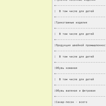
+------------------------------
¦  В том числе для детей       
+------------------------------
¦Трикотажные изделия           
+------------------------------
¦  В том числе для детей       
+------------------------------
¦Продукция швейной промышленнос
+------------------------------
¦  В том числе для детей       
+------------------------------
¦Обувь кожаная                 
+------------------------------
¦  В том числе для детей       
+------------------------------
¦Обувь валяная и фетровая      
+------------------------------
¦Сахар-песок - всего           