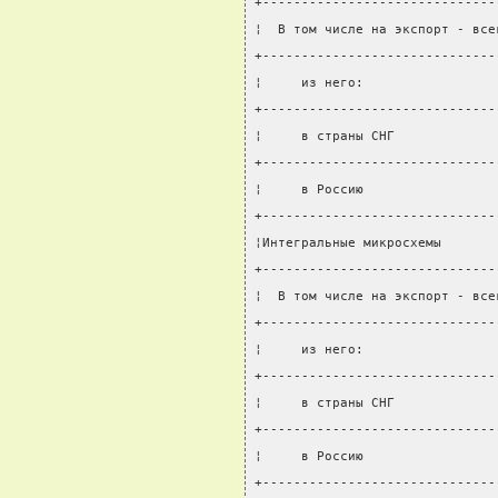
+------------------------------
¦  В том числе на экспорт - все
+------------------------------
¦     из него:                 
+------------------------------
¦     в страны СНГ             
+------------------------------
¦     в Россию                 
+------------------------------
¦Интегральные микросхемы       
+------------------------------
¦  В том числе на экспорт - все
+------------------------------
¦     из него:                 
+------------------------------
¦     в страны СНГ             
+------------------------------
¦     в Россию                 
+------------------------------