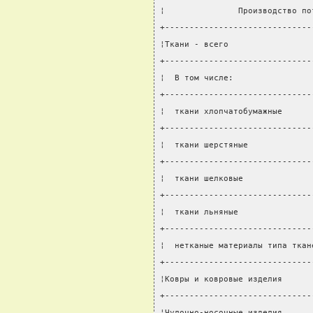
¦               Производство по
+------------------------------
¦Ткани - всего                 
+------------------------------
¦  В том числе:                
+------------------------------
¦  ткани хлопчатобумажные      
+------------------------------
¦  ткани шерстяные             
+------------------------------
¦  ткани шелковые              
+------------------------------
¦  ткани льняные               
+------------------------------
¦  нетканые материалы типа ткан
+------------------------------
¦Ковры и ковровые изделия      
+------------------------------
¦Чулочно-носочные изделия      