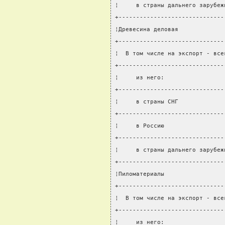
¦     в страны дальнего зарубеж
+------------------------------
¦Древесина деловая             
+------------------------------
¦  В том числе на экспорт - все
+------------------------------
¦     из него:                 
+------------------------------
¦     в страны СНГ             
+------------------------------
¦     в Россию                 
+------------------------------
¦     в страны дальнего зарубеж
+------------------------------
¦Пиломатериалы                 
+------------------------------
¦  В том числе на экспорт - все
+------------------------------
¦     из него:                 