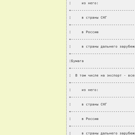
¦     из него:                 
+------------------------------
¦     в страны СНГ             
+------------------------------
¦     в Россию                 
+------------------------------
¦     в страны дальнего зарубеж
+------------------------------
¦Бумага                        
+------------------------------
¦  В том числе на экспорт - все
+------------------------------
¦     из него:                 
+------------------------------
¦     в страны СНГ             
+------------------------------
¦     в Россию                 
+------------------------------
¦     в страны дальнего зарубеж