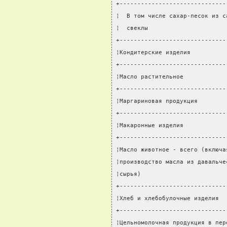
+------------------------------
¦  В том числе сахар-песок из с
¦  свеклы                      
+------------------------------
¦Кондитерские изделия          
+------------------------------
¦Масло растительное            
+------------------------------
¦Маргариновая продукция        
+------------------------------
¦Макаронные изделия            
+------------------------------
¦Масло животное - всего (включа
¦производство масла из давальче
¦сырья)                        
+------------------------------
¦Хлеб и хлебобулочные изделия  
+------------------------------
¦Цельномолочная продукция в пер