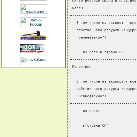
¦Синтетические смолы и пластиче
¦массы                         
+------------------------------
¦  В том числе на экспорт - все
¦  собственного ресурса концерн
¦  "Белнефтехим")              
+------------------------------
¦     из него в страны СНГ     
+------------------------------
¦Полиэтилен                    
+------------------------------
¦  В том числе на экспорт - все
¦  собственного ресурса концерн
¦  "Белнефтехим")              
+------------------------------
¦     из него:                 
+------------------------------
¦     в страны СНГ             
+------------------------------