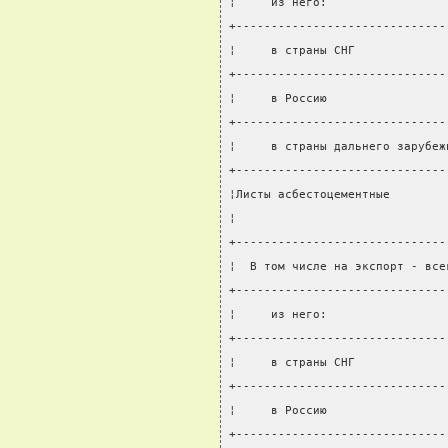
¦     из него:                 
+------------------------------
¦     в страны СНГ             
+------------------------------
¦     в Россию                 
+------------------------------
¦     в страны дальнего зарубеж
+------------------------------
¦Листы асбестоцементные        
¦                              
+------------------------------
¦  В том числе на экспорт - все
+------------------------------
¦     из него:                 
+------------------------------
¦     в страны СНГ             
+------------------------------
¦     в Россию                 
+------------------------------