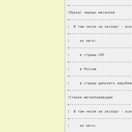
+------------------------------
¦Прокат черных металлов        
+------------------------------
¦  В том числе на экспорт - все
+------------------------------
¦     из него:                 
+------------------------------
¦     в страны СНГ             
+------------------------------
¦     в Россию                 
+------------------------------
¦     в страны дальнего зарубеж
+------------------------------
¦Станки металлорежущие         
+------------------------------
¦  В том числе на экспорт - все
+------------------------------
¦     из него:                 