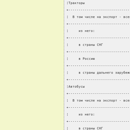
¦Тракторы                      
+------------------------------
¦  В том числе на экспорт - все
+------------------------------
¦     из него:                 
+------------------------------
¦     в страны СНГ             
+------------------------------
¦     в Россию                 
+------------------------------
¦     в страны дальнего зарубеж
+------------------------------
¦Автобусы                      
+------------------------------
¦  В том числе на экспорт - все
+------------------------------
¦     из него:                 
+------------------------------
¦     в страны СНГ             