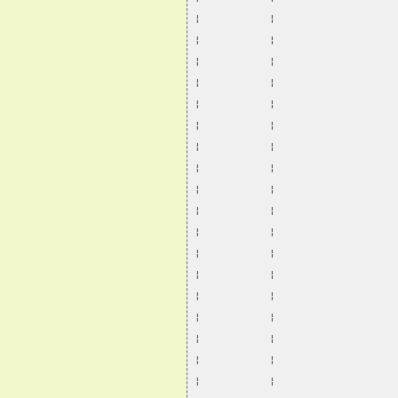
¦           ¦                   
¦           ¦                   
¦           ¦                   
¦           ¦                   
¦           ¦                   
¦           ¦                   
¦           ¦                   
¦           ¦                   
¦           ¦                   
¦           ¦                   
¦           ¦                   
¦           ¦                   
¦           ¦                   
¦           ¦                   
¦           ¦                   
¦           ¦                   
¦           ¦                   
¦           ¦                   