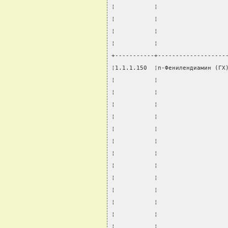
¦           ¦                   
¦           ¦                   
¦           ¦                   
¦           ¦                   
+-----------+-------------------
¦1.1.1.150  ¦п-Фенилендиамин (ГХ
¦           ¦                   
¦           ¦                   
¦           ¦                   
¦           ¦                   
¦           ¦                   
¦           ¦                   
¦           ¦                   
¦           ¦                   
¦           ¦                   
¦           ¦                   
¦           ¦                   
¦           ¦                   
¦           ¦                   