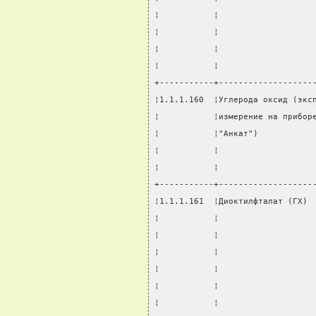
¦           ¦                   
¦           ¦                   
¦           ¦                   
¦           ¦                   
+-----------+-------------------
¦1.1.1.160  ¦Углерода оксид (экс
¦           ¦измерение на прибор
¦           ¦"Анкат")           
¦           ¦                   
¦           ¦                   
+-----------+-------------------
¦1.1.1.161  ¦Диоктилфталат (ГХ) 
¦           ¦                   
¦           ¦                   
¦           ¦                   
¦           ¦                   
¦           ¦                   
¦           ¦                   