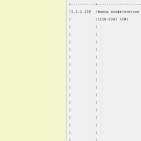
+-----------+-------------------
¦1.1.1.159  ¦Амины алифатические
¦           ¦(С16-С20) (СФ)     
¦           ¦                   
¦           ¦                   
¦           ¦                   
¦           ¦                   
¦           ¦                   
¦           ¦                   
¦           ¦                   
¦           ¦                   
¦           ¦                   
¦           ¦                   
¦           ¦                   
¦           ¦                   
¦           ¦                   
¦           ¦                   
¦           ¦                   
¦           ¦                   