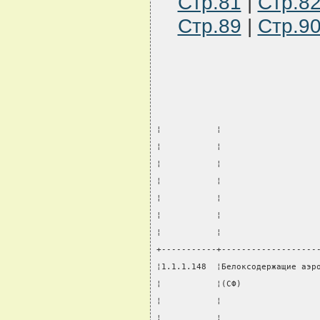
Стр.81
|
Стр.8
Стр.89
|
Стр.9
¦           ¦                   
¦           ¦                   
¦           ¦                   
¦           ¦                   
¦           ¦                   
¦           ¦                   
¦           ¦                   
+-----------+-------------------
¦1.1.1.148  ¦Белоксодержащие аэр
¦           ¦(СФ)               
¦           ¦                   
¦           ¦                   