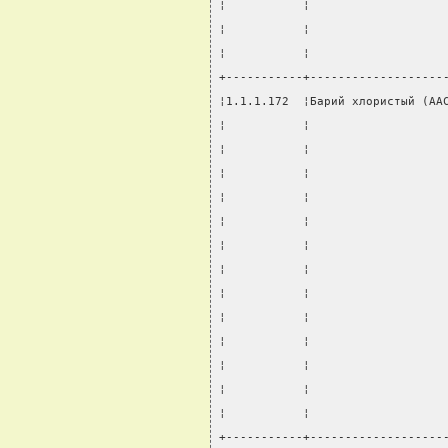
¦           ¦                   
¦           ¦                   
¦           ¦                   
+-----------+-------------------
¦1.1.1.172  ¦Барий хлористый (АА
¦           ¦                   
¦           ¦                   
¦           ¦                   
¦           ¦                   
¦           ¦                   
¦           ¦                   
¦           ¦                   
¦           ¦                   
¦           ¦                   
¦           ¦                   
¦           ¦                   
¦           ¦                   
¦           ¦                   
+-----------+-------------------