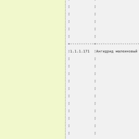
¦           ¦                   
¦           ¦                   
¦           ¦                   
¦           ¦                   
¦           ¦                   
+-----------+-------------------
¦1.1.1.171  ¦Ангидрид малеиновый
¦           ¦                   
¦           ¦                   
¦           ¦                   
¦           ¦                   
¦           ¦                   
¦           ¦                   
¦           ¦                   
¦           ¦                   
¦           ¦                   
¦           ¦                   
¦           ¦                   