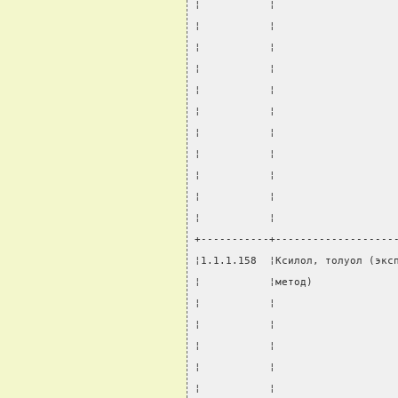
¦           ¦                   
¦           ¦                   
¦           ¦                   
¦           ¦                   
¦           ¦                   
¦           ¦                   
¦           ¦                   
¦           ¦                   
¦           ¦                   
¦           ¦                   
¦           ¦                   
+-----------+-------------------
¦1.1.1.158  ¦Ксилол, толуол (экс
¦           ¦метод)             
¦           ¦                   
¦           ¦                   
¦           ¦                   
¦           ¦                   
¦           ¦                   