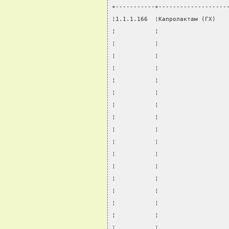
+-----------+-------------------
¦1.1.1.166  ¦Капролактам (ГХ)   
¦           ¦                   
¦           ¦                   
¦           ¦                   
¦           ¦                   
¦           ¦                   
¦           ¦                   
¦           ¦                   
¦           ¦                   
¦           ¦                   
¦           ¦                   
¦           ¦                   
¦           ¦                   
¦           ¦                   
¦           ¦                   
¦           ¦                   
¦           ¦                   
¦           ¦                   