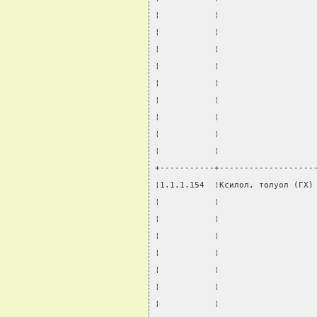
¦           ¦                   
¦           ¦                   
¦           ¦                   
¦           ¦                   
¦           ¦                   
¦           ¦                   
¦           ¦                   
¦           ¦                   
¦           ¦                   
+-----------+-------------------
¦1.1.1.154  ¦Ксилол, толуол (ГХ)
¦           ¦                   
¦           ¦                   
¦           ¦                   
¦           ¦                   
¦           ¦                   
¦           ¦                   
¦           ¦                   