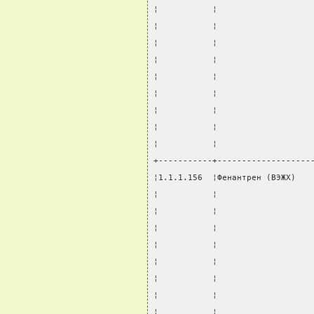
¦           ¦                   
¦           ¦                   
¦           ¦                   
¦           ¦                   
¦           ¦                   
¦           ¦                   
¦           ¦                   
¦           ¦                   
¦           ¦                   
+-----------+-------------------
¦1.1.1.156  ¦Фенантрен (ВЭЖХ)   
¦           ¦                   
¦           ¦                   
¦           ¦                   
¦           ¦                   
¦           ¦                   
¦           ¦                   
¦           ¦                   
¦           ¦                   