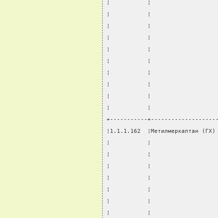
¦           ¦                   
¦           ¦                   
¦           ¦                   
¦           ¦                   
¦           ¦                   
¦           ¦                   
¦           ¦                   
¦           ¦                   
¦           ¦                   
¦           ¦                   
+-----------+-------------------
¦1.1.1.162  ¦Метилмеркаптан (ГХ)
¦           ¦                   
¦           ¦                   
¦           ¦                   
¦           ¦                   
¦           ¦                   
¦           ¦                   
¦           ¦                   