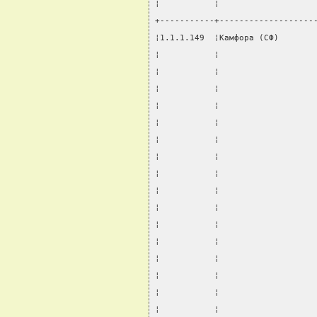
¦           ¦                   
+-----------+-------------------
¦1.1.1.149  ¦Камфора (СФ)       
¦           ¦                   
¦           ¦                   
¦           ¦                   
¦           ¦                   
¦           ¦                   
¦           ¦                   
¦           ¦                   
¦           ¦                   
¦           ¦                   
¦           ¦                   
¦           ¦                   
¦           ¦                   
¦           ¦                   
¦           ¦                   
¦           ¦                   
¦           ¦                   