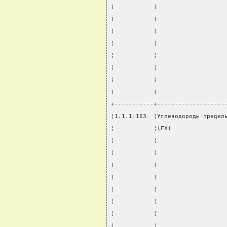
¦           ¦                   
¦           ¦                   
¦           ¦                   
¦           ¦                   
¦           ¦                   
¦           ¦                   
¦           ¦                   
¦           ¦                   
+-----------+-------------------
¦1.1.1.163  ¦Углеводороды предел
¦           ¦(ГХ)               
¦           ¦                   
¦           ¦                   
¦           ¦                   
¦           ¦                   
¦           ¦                   
¦           ¦                   
¦           ¦                   
¦           ¦                   