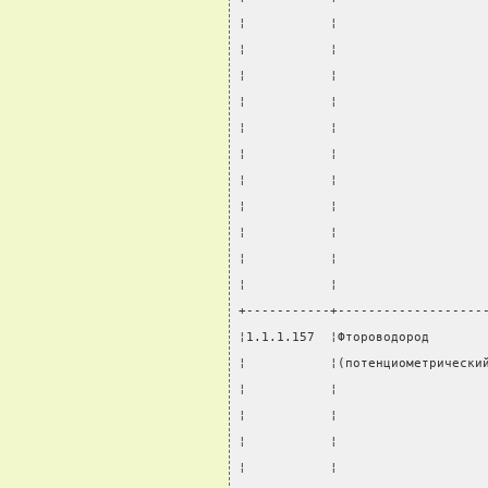
¦           ¦                   
¦           ¦                   
¦           ¦                   
¦           ¦                   
¦           ¦                   
¦           ¦                   
¦           ¦                   
¦           ¦                   
¦           ¦                   
¦           ¦                   
¦           ¦                   
+-----------+-------------------
¦1.1.1.157  ¦Фтороводород       
¦           ¦(потенциометрически
¦           ¦                   
¦           ¦                   
¦           ¦                   
¦           ¦                   