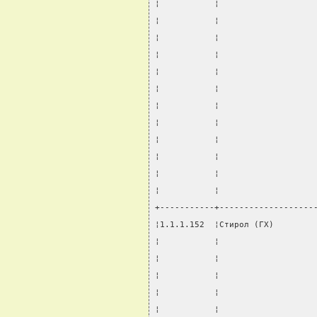
¦           ¦                   
¦           ¦                   
¦           ¦                   
¦           ¦                   
¦           ¦                   
¦           ¦                   
¦           ¦                   
¦           ¦                   
¦           ¦                   
¦           ¦                   
¦           ¦                   
¦           ¦                   
+-----------+-------------------
¦1.1.1.152  ¦Стирол (ГХ)        
¦           ¦                   
¦           ¦                   
¦           ¦                   
¦           ¦                   
¦           ¦                   