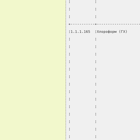
¦           ¦                   
¦           ¦                   
¦           ¦                   
+-----------+-------------------
¦1.1.1.165  ¦Хлороформ (ГХ)     
¦           ¦                   
¦           ¦                   
¦           ¦                   
¦           ¦                   
¦           ¦                   
¦           ¦                   
¦           ¦                   
¦           ¦                   
¦           ¦                   
¦           ¦                   
¦           ¦                   
¦           ¦                   
¦           ¦                   
¦           ¦                   