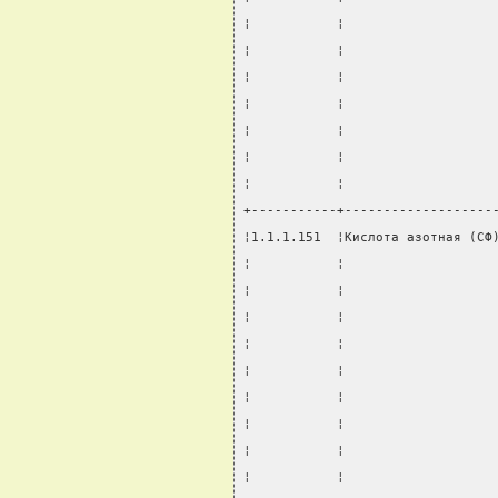
¦           ¦                   
¦           ¦                   
¦           ¦                   
¦           ¦                   
¦           ¦                   
¦           ¦                   
¦           ¦                   
+-----------+-------------------
¦1.1.1.151  ¦Кислота азотная (СФ
¦           ¦                   
¦           ¦                   
¦           ¦                   
¦           ¦                   
¦           ¦                   
¦           ¦                   
¦           ¦                   
¦           ¦                   
¦           ¦                   