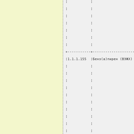
¦           ¦                   
¦           ¦                   
¦           ¦                   
¦           ¦                   
¦           ¦                   
¦           ¦                   
¦           ¦                   
+-----------+-------------------
¦1.1.1.155  ¦Бенз(а)пирен (ВЭЖХ)
¦           ¦                   
¦           ¦                   
¦           ¦                   
¦           ¦                   
¦           ¦                   
¦           ¦                   
¦           ¦                   
¦           ¦                   
¦           ¦                   
¦           ¦                   