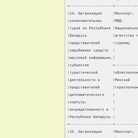
+--------------------+----------
¦24. Организация     ¦Минспорт, 
¦ознакомительных     ¦МИД,      
¦туров по Республике ¦Национальн
¦Беларусь            ¦агентство 
¦представителей      ¦туризму   
¦зарубежных средств  ¦          
¦массовой информации,¦          
¦субъектов           +----------
¦туристической       ¦облисполко
¦деятельности и      ¦Минский   
¦представителей      ¦горисполко
¦дипломатического    ¦          
¦корпуса,            ¦          
¦аккредитованного в  ¦          
¦Республике Беларусь ¦          
+--------------------+----------
¦25. Организация     ¦Минспорт, 