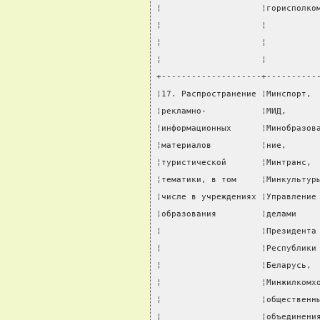
¦                    ¦горисполко
¦                    ¦          
¦                    ¦          
¦                    ¦          
+--------------------+----------
¦17. Распространение ¦Минспорт, 
¦рекламно-           ¦МИД,      
¦информационных      ¦Минобразов
¦материалов          ¦ние,      
¦туристической       ¦Минтранс, 
¦тематики, в том     ¦Минкультур
¦числе в учреждениях ¦Управление
¦образования         ¦делами    
¦                    ¦Президента
¦                    ¦Республики
¦                    ¦Беларусь, 
¦                    ¦Минжилкомх
¦                    ¦общественн
¦                    ¦объединени