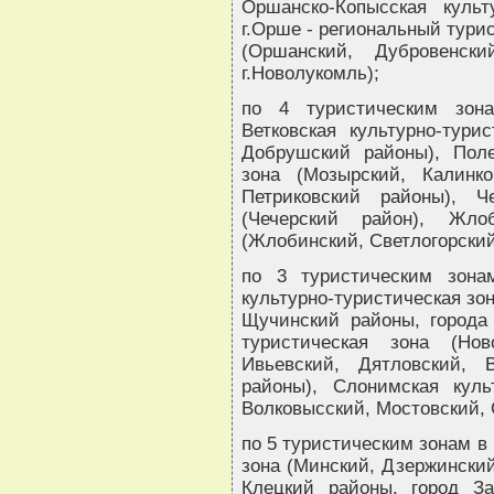
Оршанско-Копысская культ
г.Орше - региональный тури
(Оршанский, Дубровенски
г.Новолукомль);
по 4 туристическим зона
Ветковская культурно-турис
Добрушский районы), Полес
зона (Мозырский, Калинко
Петриковский районы), Че
(Чечерский район), Жлоб
(Жлобинский, Светлогорский
по 3 туристическим зонам
культурно-туристическая зо
Щучинский районы, города 
туристическая зона (Ново
Ивьевский, Дятловский, 
районы), Слонимская куль
Волковысский, Мостовский, 
по 5 туристическим зонам в
зона (Минский, Дзержинский
Клецкий районы, город За