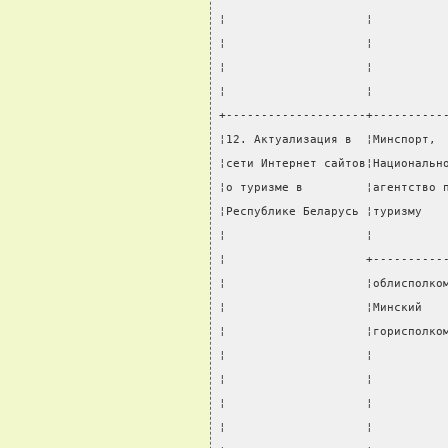
¦                    ¦          
¦                    ¦          
¦                    ¦          
¦                    ¦          
+--------------------+----------
¦12. Актуализация в  ¦Минспорт, 
¦сети Интернет сайтов¦Национальн
¦о туризме в         ¦агентство 
¦Республике Беларусь ¦туризму   
¦                    ¦          
¦                    +----------
¦                    ¦облисполко
¦                    ¦Минский   
¦                    ¦горисполко
¦                    ¦          
¦                    ¦          
¦                    ¦          
¦                    ¦          