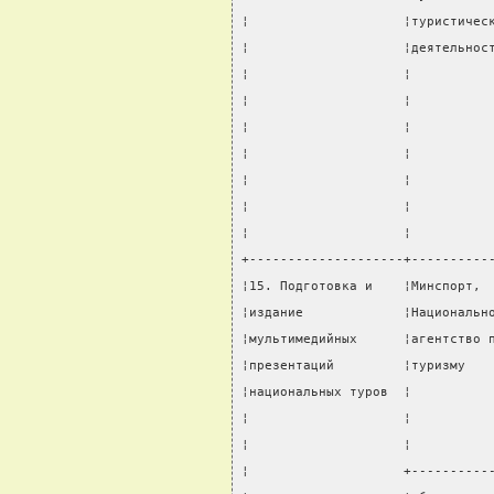
¦                    ¦туристичес
¦                    ¦деятельнос
¦                    ¦          
¦                    ¦          
¦                    ¦          
¦                    ¦          
¦                    ¦          
¦                    ¦          
¦                    ¦          
+--------------------+----------
¦15. Подготовка и    ¦Минспорт, 
¦издание             ¦Национальн
¦мультимедийных      ¦агентство 
¦презентаций         ¦туризму   
¦национальных туров  ¦          
¦                    ¦          
¦                    ¦          
¦                    +----------