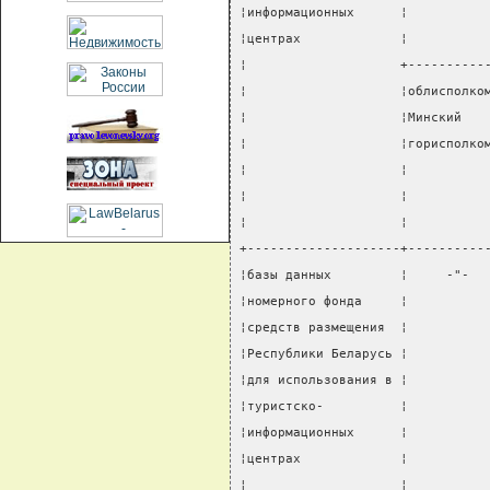
¦информационных      ¦          
¦центрах             ¦          
¦                    +----------
¦                    ¦облисполко
¦                    ¦Минский   
¦                    ¦горисполко
¦                    ¦          
¦                    ¦          
¦                    ¦          
+--------------------+----------
¦базы данных         ¦     -"-  
¦номерного фонда     ¦          
¦средств размещения  ¦          
¦Республики Беларусь ¦          
¦для использования в ¦          
¦туристско-          ¦          
¦информационных      ¦          
¦центрах             ¦          
¦                    ¦          