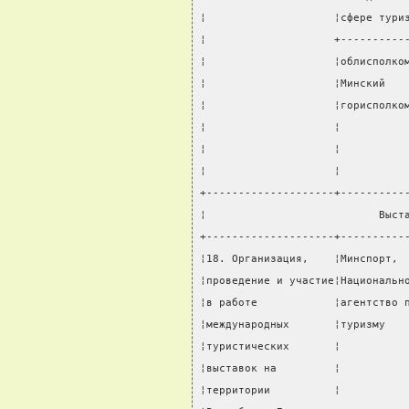
¦                    ¦сфере тури
¦                    +----------
¦                    ¦облисполко
¦                    ¦Минский   
¦                    ¦горисполко
¦                    ¦          
¦                    ¦          
¦                    ¦          
+--------------------+----------
¦                           Выст
+--------------------+----------
¦18. Организация,    ¦Минспорт, 
¦проведение и участие¦Национальн
¦в работе            ¦агентство 
¦международных       ¦туризму   
¦туристических       ¦          
¦выставок на         ¦          
¦территории          ¦          