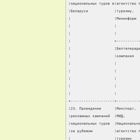
¦национальных туров в¦агентство 
¦Беларуси            ¦туризму,  
¦                    ¦Мининформ 
¦                    ¦          
¦                    ¦          
¦                    +----------
¦                    ¦Белтелерад
¦                    ¦компания  
¦                    ¦          
¦                    ¦          
¦                    ¦          
¦                    ¦          
¦                    ¦          
+--------------------+----------
¦23. Проведение      ¦Минспорт, 
¦рекламных кампаний  ¦МИД,      
¦национальных туров  ¦Национальн
¦за рубежом          ¦агентство 
¦                    ¦туризму   