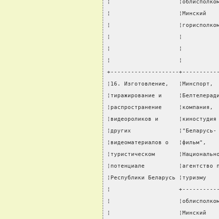
¦                    ¦облисполко
¦                    ¦Минский   
¦                    ¦горисполко
¦                    ¦          
¦                    ¦          
¦                    ¦          
+--------------------+----------
¦16. Изготовление,   ¦Минспорт, 
¦тиражирование и     ¦Белтелерад
¦распространение     ¦компания, 
¦видеороликов и      ¦киностудия
¦других              ¦"Беларусь-
¦видеоматериалов о   ¦фильм",   
¦туристическом       ¦Национальн
¦потенциале          ¦агентство 
¦Республики Беларусь ¦туризму   
¦                    +----------
¦                    ¦облисполко
¦                    ¦Минский   