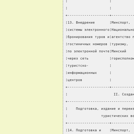
¦                    ¦          
¦                    ¦          
+--------------------+----------
¦13. Внедрение       ¦Минспорт, 
¦системы электронного¦Национальн
¦бронирования туров и¦агентство 
¦гостиничных номеров ¦туризму,  
¦по электронной почте¦Минский   
¦через сеть          ¦горисполко
¦туристско-          ¦          
¦информационных      ¦          
¦центров             ¦          
+--------------------+----------
¦                      II. Созда
+-------------------------------
¦    Подготовка, издание и переи
¦                туристических в
+--------------------+----------
¦14. Подготовка и    ¦Минспорт, 