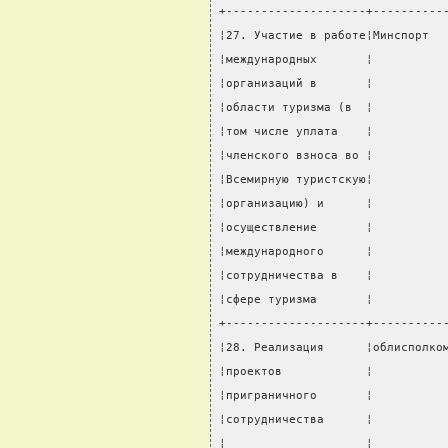
+--------------------+----------
¦27. Участие в работе¦Минспорт  
¦международных       ¦          
¦организаций в       ¦          
¦области туризма (в  ¦          
¦том числе уплата    ¦          
¦членского взноса во ¦          
¦Всемирную туристскую¦          
¦организацию) и      ¦          
¦осуществление       ¦          
¦международного      ¦          
¦сотрудничества в    ¦          
¦сфере туризма       ¦          
+--------------------+----------
¦28. Реализация      ¦облисполко
¦проектов            ¦          
¦приграничного       ¦          
¦сотрудничества      ¦          
¦                    ¦          