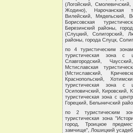
(Логойский, Смолевичский,
Жодино), Нарочанская т
Вилейский, Мядельский, В
Борисовская туристичес
Березинский районы, город
(Слуцкий, Солигорский, Л
районы, города Слуцк, Солиг
по 4 туристическим зонам
туристическая зона с ц
Славгородский, Чаусски
Мстиславская туристиче
(Мстиславский, Кричевс
Краснопольский, Хотимск
туристическая зона с ц
Осиповичский, Кировский, К
туристическая зона с центр
Горецкий, Белыничский райо
по 2 туристическим зон
туристическая зона "Истор
город, Троицкое предмес
замчище", Лошицкий усадеб