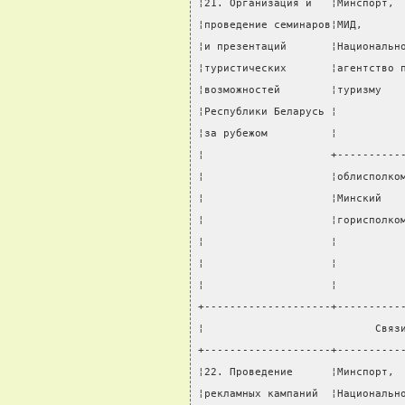
¦21. Организация и   ¦Минспорт, 
¦проведение семинаров¦МИД,      
¦и презентаций       ¦Национальн
¦туристических       ¦агентство 
¦возможностей        ¦туризму   
¦Республики Беларусь ¦          
¦за рубежом          ¦          
¦                    +----------
¦                    ¦облисполко
¦                    ¦Минский   
¦                    ¦горисполко
¦                    ¦          
¦                    ¦          
¦                    ¦          
+--------------------+----------
¦                           Связ
+--------------------+----------
¦22. Проведение      ¦Минспорт, 
¦рекламных кампаний  ¦Национальн