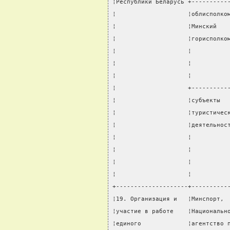
¦Республики Беларусь +----------
¦                    ¦облисполко
¦                    ¦Минский   
¦                    ¦горисполко
¦                    ¦          
¦                    ¦          
¦                    ¦          
¦                    +----------
¦                    ¦субъекты  
¦                    ¦туристичес
¦                    ¦деятельнос
¦                    ¦          
¦                    ¦          
¦                    ¦          
¦                    ¦          
+--------------------+----------
¦19. Организация и   ¦Минспорт, 
¦участие в работе    ¦Национальн
¦единого             ¦агентство 