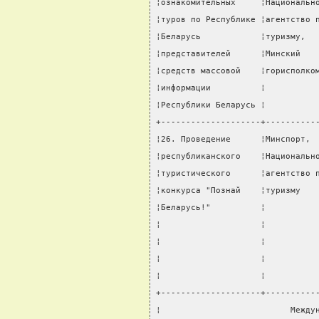
¦ознакомительных     ¦Национальн
¦туров по Республике ¦агентство 
¦Беларусь            ¦туризму,  
¦представителей      ¦Минский   
¦средств массовой    ¦горисполко
¦информации          ¦          
¦Республики Беларусь ¦          
+--------------------+----------
¦26. Проведение      ¦Минспорт, 
¦республиканского    ¦Национальн
¦туристического      ¦агентство 
¦конкурса "Познай    ¦туризму   
¦Беларусь!"          ¦          
¦                    ¦          
¦                    ¦          
¦                    ¦          
¦                    ¦          
+--------------------+----------
¦                          Между