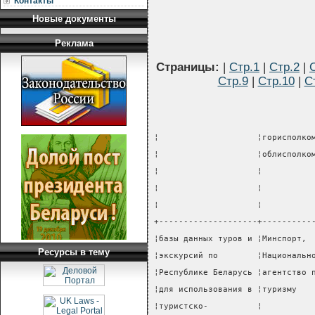
Контакты
Новые документы
Реклама
Страницы:
|
Стр.1
|
Стр.2
|
Стр.9
|
Стр.10
|
С
¦                    ¦горисполко
¦                    ¦облисполко
¦                    ¦          
¦                    ¦          
¦                    ¦          
+--------------------+----------
¦базы данных туров и ¦Минспорт, 
Ресурсы в тему
¦экскурсий по        ¦Национальн
¦Республике Беларусь ¦агентство 
¦для использования в ¦туризму   
¦туристско-          ¦          