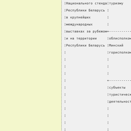
¦Национального стенда¦туризму   
¦Республики Беларусь ¦          
¦в крупнейших        ¦          
¦международных       ¦          
¦выставках за рубежом+----------
¦и на территории     ¦облисполко
¦Республики Беларусь ¦Минский   
¦                    ¦горисполко
¦                    ¦          
¦                    ¦          
¦                    ¦          
¦                    +----------
¦                    ¦субъекты  
¦                    ¦туристичес
¦                    ¦деятельнос
¦                    ¦          
¦                    ¦          
¦                    ¦          
¦                    ¦          