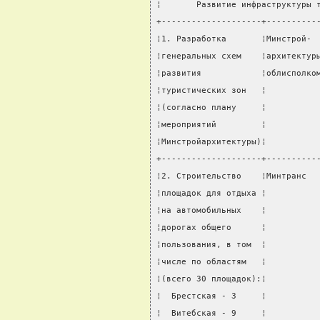
¦       Развитие инфраструктуры 
+--------------------+----------
¦1. Разработка       ¦Минстрой- 
¦генеральных схем    ¦архитектур
¦развития            ¦облисполко
¦туристических зон   ¦          
¦(согласно плану     ¦          
¦мероприятий         ¦          
¦Минстройархитектуры)¦          
+--------------------+----------
¦2. Строительство    ¦Минтранс  
¦площадок для отдыха ¦          
¦на автомобильных    ¦          
¦дорогах общего      ¦          
¦пользования, в том  ¦          
¦числе по областям   ¦          
¦(всего 30 площадок):¦          
¦  Брестская - 3     ¦          
¦  Витебская - 9     ¦          