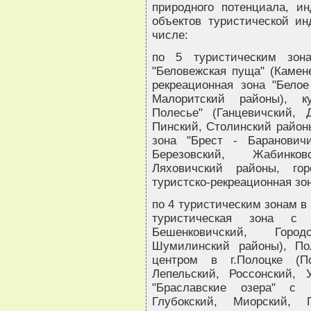
природного потенциала, и
объектов туристической ин
числе:
по 5 туристическим зона
"Беловежская пуща" (Камен
рекреационная зона "Белое
Малоритский районы), ку
Полесье" (Ганцевичский, 
Пинский, Столинский районы
зона "Брест - Барановичи
Березовский, Жабинков
Ляховичский районы, гор
туристско-рекреационная зо
по 4 туристическим зонам в
туристическая зона с 
Бешенковичский, Город
Шумилинский районы), Пол
центром в г.Полоцке (По
Лепельский, Россонский, 
"Браславские озера" с 
Глубокский, Миорский, 