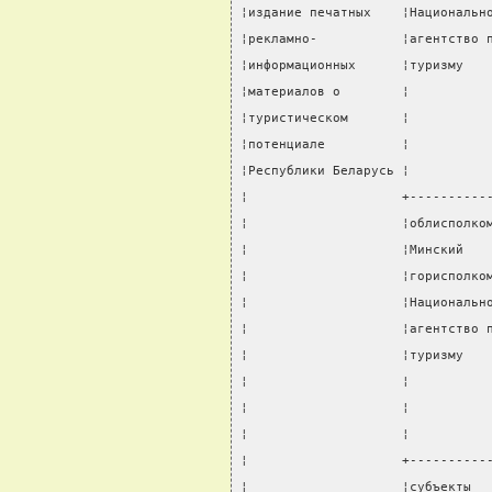
¦издание печатных    ¦Национальн
¦рекламно-           ¦агентство 
¦информационных      ¦туризму   
¦материалов о        ¦          
¦туристическом       ¦          
¦потенциале          ¦          
¦Республики Беларусь ¦          
¦                    +----------
¦                    ¦облисполко
¦                    ¦Минский   
¦                    ¦горисполко
¦                    ¦Национальн
¦                    ¦агентство 
¦                    ¦туризму   
¦                    ¦          
¦                    ¦          
¦                    ¦          
¦                    +----------
¦                    ¦субъекты  