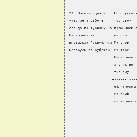
+--------------------+----------
¦20. Организация и   ¦Белорусска
¦участие в работе    ¦торгово-  
¦стенда по туризму на¦промышленн
¦Национальных        ¦палата,   
¦выставках Республики¦Минспорт, 
¦Беларусь за рубежом ¦Минторг,  
¦                    ¦Национальн
¦                    ¦агентство 
¦                    ¦туризму   
¦                    +----------
¦                    ¦облисполко
¦                    ¦Минский   
¦                    ¦горисполко
¦                    ¦          
¦                    ¦          
¦                    ¦          
+--------------------+----------