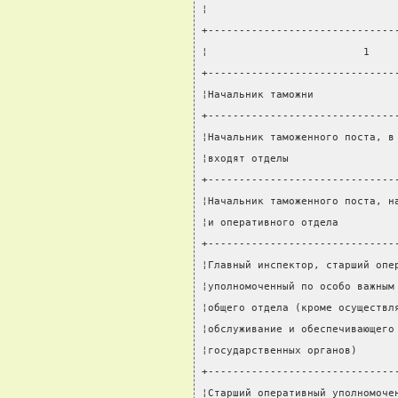
¦                              
+------------------------------
¦                         1    
+------------------------------
¦Начальник таможни             
+------------------------------
¦Начальник таможенного поста, в
¦входят отделы                 
+------------------------------
¦Начальник таможенного поста, н
¦и оперативного отдела         
+------------------------------
¦Главный инспектор, старший опе
¦уполномоченный по особо важным
¦общего отдела (кроме осуществл
¦обслуживание и обеспечивающего
¦государственных органов)      
+------------------------------
¦Старший оперативный уполномоче