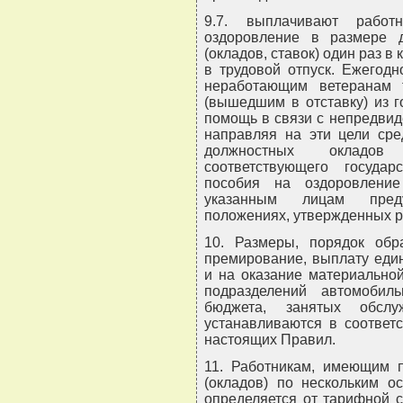
9.7. выплачивают работ
оздоровление в размере 
(окладов, ставок) один раз в
в трудовой отпуск. Ежегодн
неработающим ветеранам 
(вышедшим в отставку) из г
помощь в связи с непредви
направляя на эти цели сре
должностных окладов 
соответствующего госуда
пособия на оздоровлени
указанным лицам преду
положениях, утвержденных р
10. Размеры, порядок обр
премирование, выплату еди
и на оказание материально
подразделений автомобил
бюджета, занятых обслуж
устанавливаются в соответс
настоящих Правил.
11. Работникам, имеющим 
(окладов) по нескольким 
определяется от тарифной с