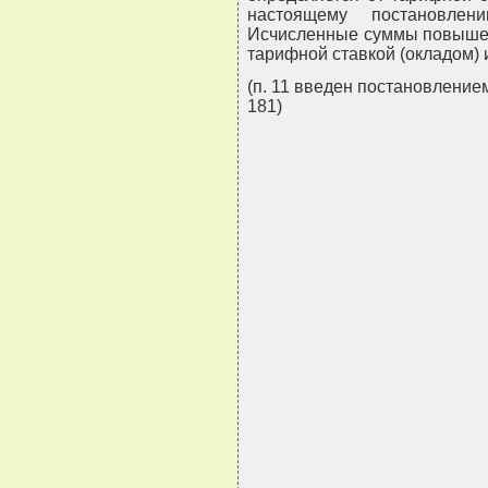
настоящему постановле
Исчисленные суммы повышен
тарифной ставкой (окладом) и
(п. 11 введен постановление
181)
                               
                               
                               
                               
                               
                               