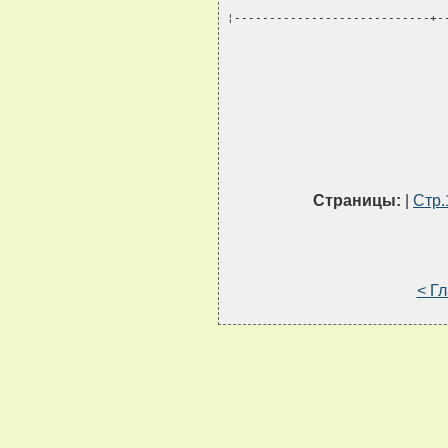
¦----------------------------+-
Страницы:
|
Стр.
< Г