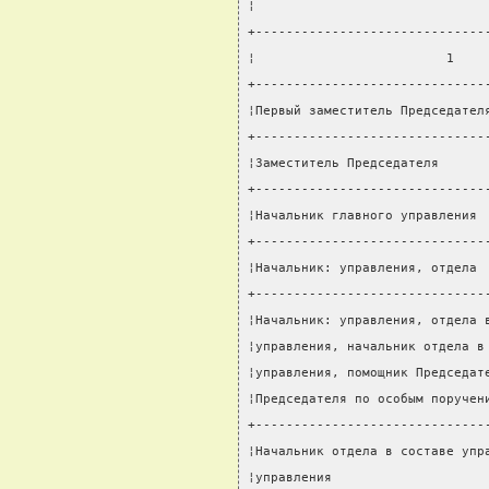
¦                              
+------------------------------
¦                         1    
+------------------------------
¦Первый заместитель Председател
+------------------------------
¦Заместитель Председателя      
+------------------------------
¦Начальник главного управления 
+------------------------------
¦Начальник: управления, отдела 
+------------------------------
¦Начальник: управления, отдела 
¦управления, начальник отдела в
¦управления, помощник Председат
¦Председателя по особым поручен
+------------------------------
¦Начальник отдела в составе упр
¦управления                    