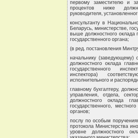
первому заместителю и з
процентов ниже должно
руководителя, установленно
консультанту в Национально
Беларусь, министерстве, гос
выше должностного оклада г
государственного органа;
(в ред. постановления Минтр
начальнику (заведующему) с
должностного оклада главно
государственного инспек
инспектора) соответству
исполнительного и распоряди
главному бухгалтеру, должн
управления, отдела, сект
должностного оклада гла
государственного, местного
органов;
послу по особым поручениям
протокола Министерства ино
уровне должностного окл
указанного министерства;