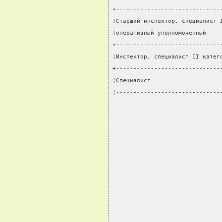
+------------------------------
¦Старший инспектор, специалист 
¦оперативный уполномоченный    
+------------------------------
¦Инспектор, специалист II катег
+------------------------------
¦Специалист                    
¦------------------------------