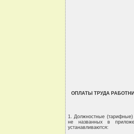
                               
                               
                               
                               
                               
                               
ОПЛАТЫ ТРУДА РАБОТН
1. Должностные (тарифные) 
не названных в приложе
устанавливаются: