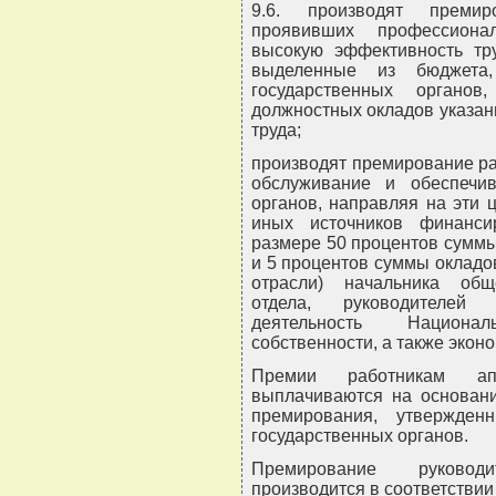
9.6. производят премир
проявивших профессиона
высокую эффективность тру
выделенные из бюджета,
государственных орган
должностных окладов указан
труда;
производят премирование ра
обслуживание и обеспечив
органов, направляя на эти 
иных источников финанси
размере 50 процентов суммы
и 5 процентов суммы окладо
отрасли) начальника обще
отдела, руководителей
деятельность Национа
собственности, а также экон
Премии работникам апп
выплачиваются на основани
премирования, утвержден
государственных органов.
Премирование руковод
производится в соответствии