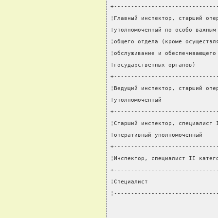
+------------------------------
¦Главный инспектор, старший опе
¦уполномоченный по особо важным
¦общего отдела (кроме осуществл
¦обслуживание и обеспечивающего
¦государственных органов)      
+------------------------------
¦Ведущий инспектор, старший опе
¦уполномоченный                
+------------------------------
¦Старший инспектор, специалист 
¦оперативный уполномоченный    
+------------------------------
¦Инспектор, специалист II катег
+------------------------------
¦Специалист                    
¦------------------------------