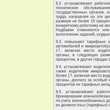
9.2. устанавливают работн
техническое обслуживан
государственных органов, н
труда, направляя на эти ц
размере не более 10 процен
конкретному работнику не мо
Надбавки отменяются или
выполнении заданий, ухудше
9.3. повышают тарифные о
автомобилей и микроавтобус
17, включая место водит
органы, в следующих разм
процентов, в других городах 
9.4. устанавливают водител
также водителям микроавт
более 17, включая место во
органы, доплату за особый 
процентов их тарифных окла
9.5. устанавливают работ
бронирование военнообязанн
по учету военнообязанных д
их должностных (тарифных) 