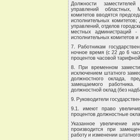
Должности заместителей 
управлений областных, М
комитетов вводятся председ
исполнительных комитетов; 
управлений, отделов городск
местных администраций - 
исполнительных комитетов и
7. Работникам государстве
ночное время (с 22 до 6 ча
процентов часовой тарифной 
8. При временном замести
исключением штатного замес
должностного оклада, пр
замещаемого работника.
должностной оклад (без надб
9. Руководители государстве
9.1. имеют право увелич
процентов должностные окла
Указанное увеличение ил
производится при замеще
работу и изменении штатного