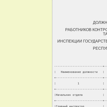
ДОЛЖН
РАБОТНИКОВ КОНТР
Т
ИНСПЕКЦИИ ГОСУДАРСТ
РЕСПУ
-----------------------------+-
¦   Наименование должности   ¦ 
+----------------------------+-
¦             1              ¦ 
+----------------------------+-
¦Начальник отдела            ¦ 
+----------------------------+-
¦Главный инспектор           ¦ 