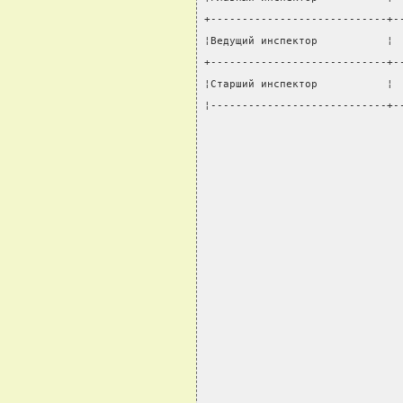
+----------------------------+-
¦Ведущий инспектор           ¦ 
+----------------------------+-
¦Старший инспектор           ¦ 
¦----------------------------+-