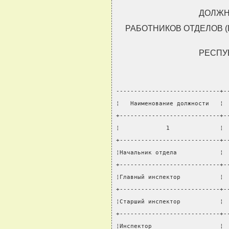
ДОЛЖН
РАБОТНИКОВ ОТДЕЛОВ 
РЕСПУ
-----------------------------+-
¦   Наименование должности   ¦ 
+----------------------------+-
¦             1              ¦ 
+----------------------------+-
¦Начальник отдела            ¦ 
+----------------------------+-
¦Главный инспектор           ¦ 
+----------------------------+-
¦Старший инспектор           ¦ 
+----------------------------+-
¦Инспектор                   ¦ 