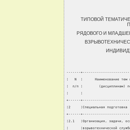
ТИПОВОЙ ТЕМАТИЧ
РЯДОВОГО И МЛАДШЕ
ВЗРЫВОТЕХНИЧЕС
ИНДИВИД
-------+-----------------------
¦   N  ¦      Наименование тем 
¦  п/п ¦        (дисциплинам) п
¦      ¦                       
+------+-----------------------
¦2     ¦Специальная подготовка 
+------+-----------------------
¦2.1   ¦Организация, задачи, ос
¦      ¦взрывотехнической служб