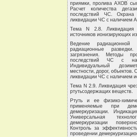
приямки, пролива АХОВ сып
Расчет количества дега
последствий ЧС. Охрана
ликвидации ЧС с наличием 
Тема N 2.8. Ликвидация
источников ионизирующих из
Ведение радиационной 
радиационные разведки.
загрязнения. Методы пр
последствий ЧС с нал
Индивидуальный дозимет
местности, дорог, объектов. 
ликвидации ЧС с наличием и
Тема N 2.9. Ликвидация чре
ртутьсодержащих веществ.
Ртуть и ее физико-химич
применяемые при деме
демеркуризации. Индикац
Универсальная техноло
демеркуризации поверхн
Контроль за эффективност
проведении демеркуризацио