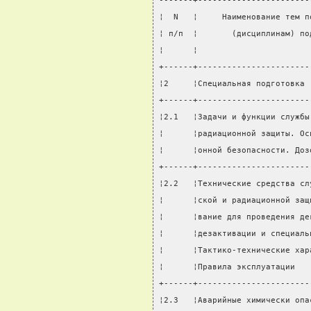
-------+-----------------------
¦  N   ¦     Наименование тем п
¦ п/п  ¦       (дисциплинам) по
¦      ¦                       
+------+-----------------------
¦2     ¦Специальная подготовка 
+------+-----------------------
¦2.1   ¦Задачи и функции службы
¦      ¦радиационной защиты. Ос
¦      ¦онной безопасности. Доз
+------+-----------------------
¦2.2   ¦Технические средства сл
¦      ¦ской и радиационной защ
¦      ¦вание для проведения де
¦      ¦дезактивации и специаль
¦      ¦Тактико-технические хар
¦      ¦Правила эксплуатации   
+------+-----------------------
¦2.3   ¦Аварийные химически опа