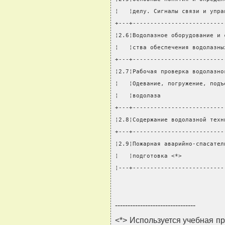
¦   ¦делу. Сигналы связи и упра
+---+--------------------------
¦2.6¦Водолазное оборудование и 
¦   ¦ства обеспечения водолазны
+---+--------------------------
¦2.7¦Рабочая проверка водолазно
¦   ¦Одевание, погружение, подъ
¦   ¦водолаза                  
+---+--------------------------
¦2.8¦Содержание водолазной техн
+---+--------------------------
¦2.9¦Пожарная аварийно-спасател
¦   ¦подготовка <*>            
¦---+--------------------------
--------------------------------
<*> Используется учебная п