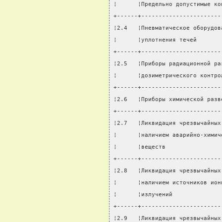
¦      ¦Предельно допустимые ко
+------+-----------------------
¦2.4   ¦Пневматическое оборудов
¦      ¦уплотнения течей       
+------+-----------------------
¦2.5   ¦Приборы радиационной ра
¦      ¦дозиметрического контро
+------+-----------------------
¦2.6   ¦Приборы химической разв
+------+-----------------------
¦2.7   ¦Ликвидация чрезвычайных
¦      ¦наличием аварийно-химич
¦      ¦веществ                
+------+-----------------------
¦2.8   ¦Ликвидация чрезвычайных
¦      ¦наличием источников ион
¦      ¦излучений              
+------+-----------------------
¦2.9   ¦Ликвидация чрезвычайных