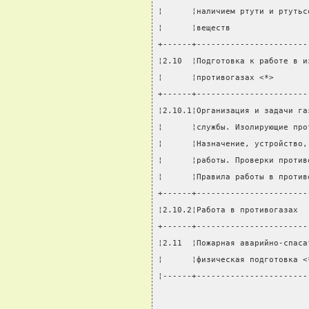
¦      ¦наличием ртути и ртутьс
¦      ¦веществ                
+------+-----------------------
¦2.10  ¦Подготовка к работе в и
¦      ¦противогазах <*>       
+------+-----------------------
¦2.10.1¦Организация и задачи га
¦      ¦службы. Изолирующие про
¦      ¦Назначение, устройство,
¦      ¦работы. Проверки против
¦      ¦Правила работы в против
+------+-----------------------
¦2.10.2¦Работа в противогазах  
+------+-----------------------
¦2.11  ¦Пожарная аварийно-спаса
¦      ¦физическая подготовка <
¦------+-----------------------