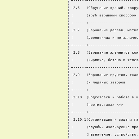
+------+-----------------------
¦2.6   ¦Обрушение зданий, соору
¦      ¦труб взрывным способом 
+------+-----------------------
¦2.7   ¦Взрывание дерева, метал
¦      ¦деревянных и металличес
+------+-----------------------
¦2.8   ¦Взрывание элементов кон
¦      ¦кирпича, бетона и желез
+------+-----------------------
¦2.9   ¦Взрывание грунтов, скал
¦      ¦и ледяных заторов      
+------+-----------------------
¦2.10  ¦Подготовка к работе в и
¦      ¦противогазах <*>       
+------+-----------------------
¦2.10.1¦Организация и задачи га
¦      ¦службы. Изолирующие про
¦      ¦Назначение, устройство,