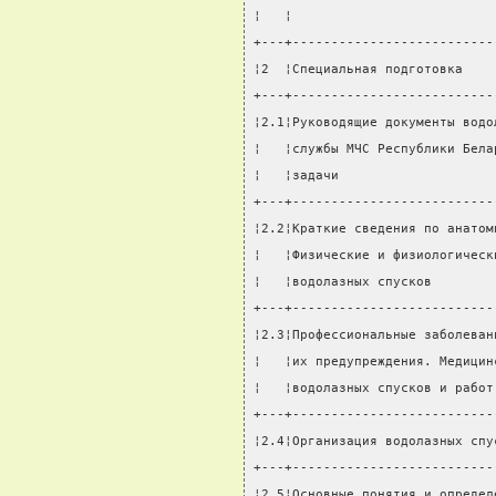
¦   ¦                          
+---+--------------------------
¦2  ¦Специальная подготовка    
+---+--------------------------
¦2.1¦Руководящие документы водо
¦   ¦службы МЧС Республики Бела
¦   ¦задачи                    
+---+--------------------------
¦2.2¦Краткие сведения по анатом
¦   ¦Физические и физиологическ
¦   ¦водолазных спусков        
+---+--------------------------
¦2.3¦Профессиональные заболеван
¦   ¦их предупреждения. Медицин
¦   ¦водолазных спусков и работ
+---+--------------------------
¦2.4¦Организация водолазных спу
+---+--------------------------
¦2.5¦Основные понятия и определ