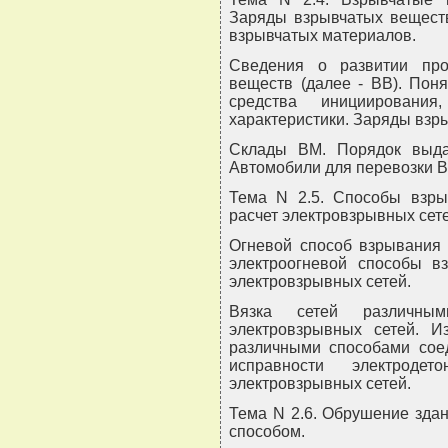
Заряды взрывчатых веществ
взрывчатых материалов.
Сведения о развитии пр
веществ (далее - ВВ). Пон
средства инициировани
характеристики. Заряды взр
Склады ВМ. Порядок выда
Автомобили для перевозки ВМ
Тема N 2.5. Способы взры
расчет электровзрывных сете
Огневой способ взрывания 
электроогневой способы вз
электровзрывных сетей.
Вязка сетей различным
электровзрывных сетей. И
различными способами соед
исправности электроде
электровзрывных сетей.
Тема N 2.6. Обрушение зда
способом.