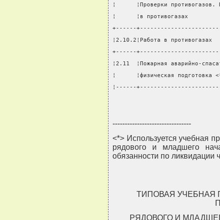
¦      ¦Проверки противогазов. 
¦      ¦в противогазах         
+------+-----------------------
¦2.10.2¦Работа в противогазах  
+------+-----------------------
¦2.11  ¦Пожарная аварийно-спаса
¦      ¦физическая подготовка <
¦------+-----------------------
--------------------------------
<*> Используется учебная п
рядового и младшего нач
обязанности по ликвидации 
ТИПОВАЯ УЧЕБНАЯ
РЯДОВОГО И МЛАДШЕ