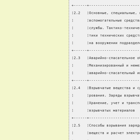
+------+-----------------------
¦2.2   ¦Основные, специальные, 
¦      ¦вспомогательные средств
¦      ¦службы. Тактико-техниче
¦      ¦тики технических средст
¦      ¦на вооружении подраздел
+------+-----------------------
¦2.3   ¦Аварийно-спасательное о
¦      ¦Механизированный и неме
¦      ¦аварийно-спасательный и
+------+-----------------------
¦2.4   ¦Взрывчатые вещества и с
¦      ¦рования. Заряды взрывча
¦      ¦Хранение, учет и трансп
¦      ¦взрывчатых материалов  
+------+-----------------------
¦2.5   ¦Способы взрывания заряд
¦      ¦веществ и расчет электр