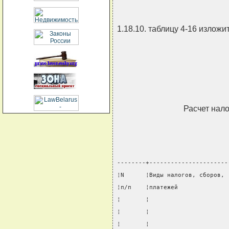
1.18.10. таблицу 4-16 излож
Расчет нало
--------+----------------------
¦N      ¦Виды налогов, сборов, 
¦п/п    ¦платежей              
¦       ¦                      
¦       ¦                      
¦       ¦                      