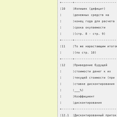
+------+-----------------------
¦10    ¦Излишек (дефицит)      
¦      ¦денежных средств на    
¦      ¦конец года для расчета 
¦      ¦срока окупаемости      
¦      ¦(стр. 8 - стр. 9)      
+------+-----------------------
¦11    ¦То же нарастающим итого
¦      ¦(по стр. 10)           
+------+-----------------------
¦12    ¦Приведение будущей     
¦      ¦стоимости денег к их   
¦      ¦текущей стоимости (при 
¦      ¦ставке дисконтирования 
¦      ¦___%)                  
¦      ¦Коэффициент            
¦      ¦дисконтирования        
+------+-----------------------
¦12.1  ¦Дисконтированный приток