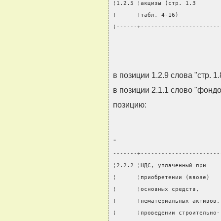
¦1.2.5 ¦акцизы (стр. 1.3       
¦      ¦табл. 4-16)            
¦------+-----------------------
                               
в позиции 1.2.9 слова "стр. 1
в позиции 2.1.1 слово "фонд
позицию:
"
-------+-----------------------
¦2.2.2 ¦НДС, уплаченный при    
¦      ¦приобретении (ввозе)   
¦      ¦основных средств,      
¦      ¦нематериальных активов,
¦      ¦проведении строительно-