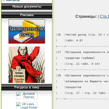
Контакты
Новые документы
Реклама
Страницы:
|
Стр.
¦16  ¦Чистый доход (стр. 14 + с
¦    ¦табл. 4-8)               
+----+-------------------------
¦17  ¦Погашение задолженности п
¦    ¦кредитам (займам)        
¦    ¦(стр. 21 табл. 4-14)     
+----+-------------------------
¦18  ¦Погашение задолженности с
¦    ¦возмещения из бюджета час
Ресурсы в тему
¦    ¦процентов                
¦    ¦(стр. 17 - стр. 22 табл. 
¦----+-------------------------
                               