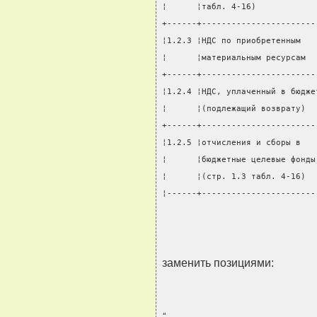
¦      ¦табл. 4-16)            
+------+-----------------------
¦1.2.3 ¦НДС по приобретенным   
¦      ¦материальным ресурсам  
+------+-----------------------
¦1.2.4 ¦НДС, уплаченный в бюдже
¦      ¦(подлежащий возврату)  
+------+-----------------------
¦1.2.5 ¦отчисления и сборы в   
¦      ¦бюджетные целевые фонды
¦      ¦(стр. 1.3 табл. 4-16)  
¦------+-----------------------
                               
заменить позициями:
"