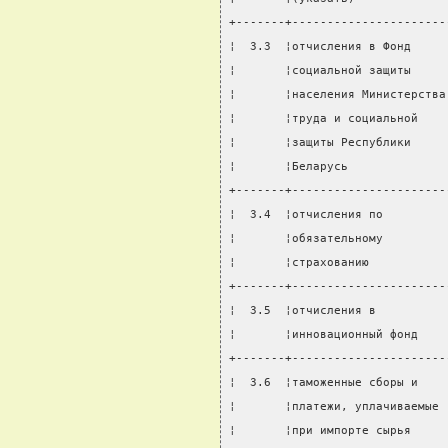
+-------+----------------------
¦  3.3  ¦отчисления в Фонд     
¦       ¦социальной защиты     
¦       ¦населения Министерства
¦       ¦труда и социальной    
¦       ¦защиты Республики     
¦       ¦Беларусь              
+-------+----------------------
¦  3.4  ¦отчисления по         
¦       ¦обязательному         
¦       ¦страхованию           
+-------+----------------------
¦  3.5  ¦отчисления в          
¦       ¦инновационный фонд    
+-------+----------------------
¦  3.6  ¦таможенные сборы и    
¦       ¦платежи, уплачиваемые 
¦       ¦при импорте сырья     