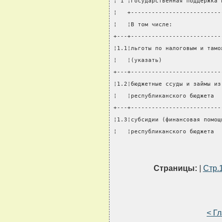
¦ 1 ¦Государственная поддержка 
¦   +--------------------------
¦   ¦В том числе:              
+---+--------------------------
¦1.1¦льготы по налоговым и тамо
¦   ¦(указать)                 
+---+--------------------------
¦1.2¦бюджетные ссуды и займы из
¦   ¦республиканского бюджета  
+---+--------------------------
¦1.3¦субсидии (финансовая помощ
¦   ¦республиканского бюджета  
Страницы:
|
Стр.
< Г