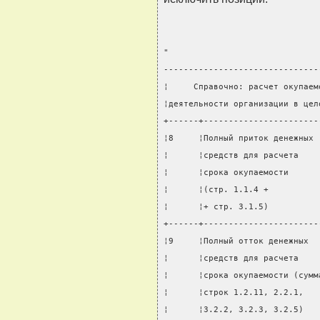
"
-------------------------------
¦     Справочно: расчет окупаем
¦деятельности организации в цел
+------+-----------------------
¦8     ¦Полный приток денежных 
¦      ¦средств для расчета    
¦      ¦срока окупаемости      
¦      ¦(стр. 1.1.4 +          
¦      ¦+ стр. 3.1.5)          
+------+-----------------------
¦9     ¦Полный отток денежных  
¦      ¦средств для расчета    
¦      ¦срока окупаемости (сумм
¦      ¦строк 1.2.11, 2.2.1,   
¦      ¦3.2.2, 3.2.3, 3.2.5)   