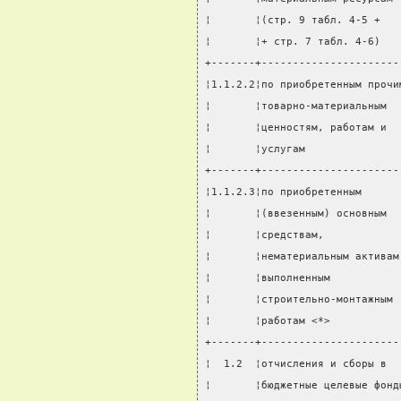
¦       ¦(стр. 9 табл. 4-5 +   
¦       ¦+ стр. 7 табл. 4-6)   
+-------+----------------------
¦1.1.2.2¦по приобретенным прочи
¦       ¦товарно-материальным  
¦       ¦ценностям, работам и  
¦       ¦услугам               
+-------+----------------------
¦1.1.2.3¦по приобретенным      
¦       ¦(ввезенным) основным  
¦       ¦средствам,            
¦       ¦нематериальным активам
¦       ¦выполненным           
¦       ¦строительно-монтажным 
¦       ¦работам <*>           
+-------+----------------------
¦  1.2  ¦отчисления и сборы в  
¦       ¦бюджетные целевые фонд