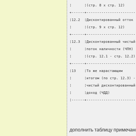
¦      ¦(стр. 8 х стр. 12)     
+------+-----------------------
¦12.2  ¦Дисконтированный отток 
¦      ¦(стр. 9 х стр. 12)     
+------+-----------------------
¦12.3  ¦Дисконтированный чистый
¦      ¦поток наличности (ЧПН) 
¦      ¦(стр. 12.1 - стр. 12.2)
+------+-----------------------
¦13    ¦То же нарастающим      
¦      ¦итогом (по стр. 12.3) -
¦      ¦чистый дисконтированный
¦      ¦доход (ЧДД)            
¦------+-----------------------
                               
дополнить таблицу примеча