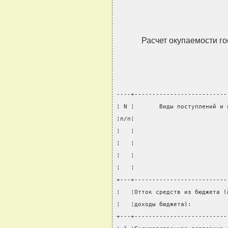
Расчет окупаемости г
----+--------------------------
¦ N ¦       Виды поступлений и 
¦п/п¦                          
¦   ¦                          
¦   ¦                          
¦   ¦                          
¦   ¦                          
+---+--------------------------
¦   ¦Отток средств из бюджета (
¦   ¦доходы бюджета):          
+---+--------------------------