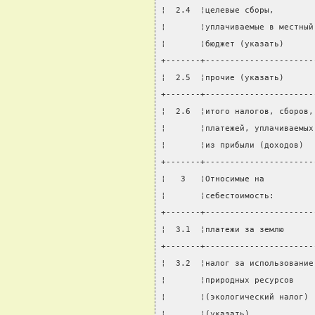
¦  2.4  ¦целевые сборы,        
¦       ¦уплачиваемые в местный
¦       ¦бюджет (указать)      
+-------+----------------------
¦  2.5  ¦прочие (указать)      
+-------+----------------------
¦  2.6  ¦итого налогов, сборов,
¦       ¦платежей, уплачиваемых
¦       ¦из прибыли (доходов)  
+-------+----------------------
¦   3   ¦Относимые на          
¦       ¦себестоимость:        
+-------+----------------------
¦  3.1  ¦платежи за землю      
+-------+----------------------
¦  3.2  ¦налог за использование
¦       ¦природных ресурсов    
¦       ¦(экологический налог) 
¦       ¦(указать)             