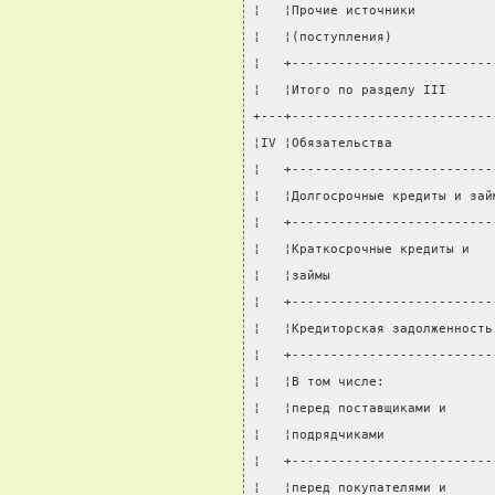
¦   ¦Прочие источники          
¦   ¦(поступления)             
¦   +--------------------------
¦   ¦Итого по разделу III      
+---+--------------------------
¦IV ¦Обязательства             
¦   +--------------------------
¦   ¦Долгосрочные кредиты и зай
¦   +--------------------------
¦   ¦Краткосрочные кредиты и   
¦   ¦займы                     
¦   +--------------------------
¦   ¦Кредиторская задолженность
¦   +--------------------------
¦   ¦В том числе:              
¦   ¦перед поставщиками и      
¦   ¦подрядчиками              
¦   +--------------------------
¦   ¦перед покупателями и      