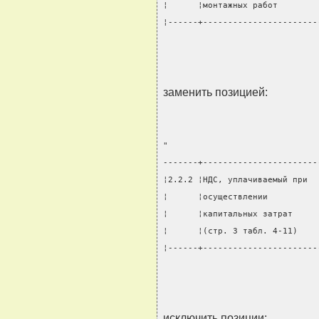
¦      ¦монтажных работ        
¦------+-----------------------
                               
заменить позицией:
"
-------+-----------------------
¦2.2.2 ¦НДС, уплачиваемый при  
¦      ¦осуществлении          
¦      ¦капитальных затрат     
¦      ¦(стр. 3 табл. 4-11)    
¦------+-----------------------
                               
исключить позиции: