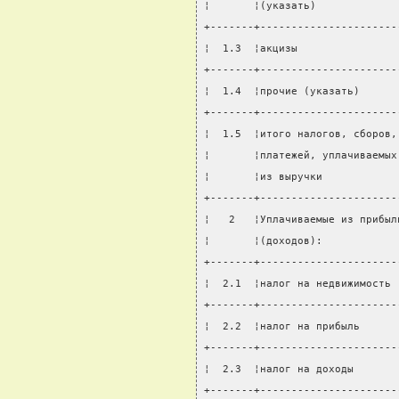
¦       ¦(указать)             
+-------+----------------------
¦  1.3  ¦акцизы                
+-------+----------------------
¦  1.4  ¦прочие (указать)      
+-------+----------------------
¦  1.5  ¦итого налогов, сборов,
¦       ¦платежей, уплачиваемых
¦       ¦из выручки            
+-------+----------------------
¦   2   ¦Уплачиваемые из прибыл
¦       ¦(доходов):            
+-------+----------------------
¦  2.1  ¦налог на недвижимость 
+-------+----------------------
¦  2.2  ¦налог на прибыль      
+-------+----------------------
¦  2.3  ¦налог на доходы       
+-------+----------------------