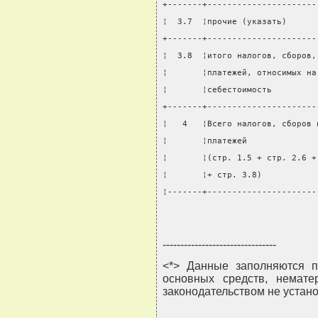
+-------+----------------------
¦  3.7  ¦прочие (указать)      
+-------+----------------------
¦  3.8  ¦итого налогов, сборов,
¦       ¦платежей, относимых на
¦       ¦себестоимость         
+-------+----------------------
¦   4   ¦Всего налогов, сборов 
¦       ¦платежей              
¦       ¦(стр. 1.5 + стр. 2.6 +
¦       ¦+ стр. 3.8)           
¦-------+----------------------
--------------------------------
<*> Данные заполняются п
основных средств, немате
законодательством не устан