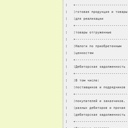
¦   +--------------------------
¦   ¦готовая продукция и товары
¦   ¦для реализации            
¦   +--------------------------
¦   ¦товары отгруженные        
¦   +--------------------------
¦   ¦Налоги по приобретенным   
¦   ¦ценностям                 
¦   +--------------------------
¦   ¦Дебиторская задолженность 
¦   +--------------------------
¦   ¦В том числе:              
¦   ¦поставщиков и подрядчиков 
¦   +--------------------------
¦   ¦покупателей и заказчиков, 
¦   ¦разных дебиторов и прочая 
¦   ¦дебиторская задолженность 
¦   +--------------------------