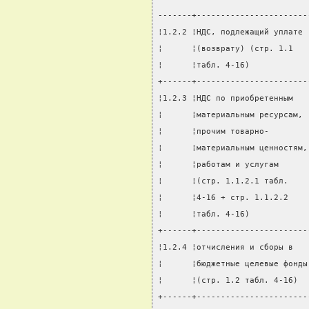
-------+-----------------------
¦1.2.2 ¦НДС, подлежащий уплате 
¦      ¦(возврату) (стр. 1.1   
¦      ¦табл. 4-16)            
+------+-----------------------
¦1.2.3 ¦НДС по приобретенным   
¦      ¦материальным ресурсам, 
¦      ¦прочим товарно-        
¦      ¦материальным ценностям,
¦      ¦работам и услугам      
¦      ¦(стр. 1.1.2.1 табл.    
¦      ¦4-16 + стр. 1.1.2.2    
¦      ¦табл. 4-16)            
+------+-----------------------
¦1.2.4 ¦отчисления и сборы в   
¦      ¦бюджетные целевые фонды
¦      ¦(стр. 1.2 табл. 4-16)  
+------+-----------------------