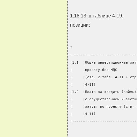
1.18.13. в таблице 4-19:
позиции:
"
------+------------------------
¦1.1  ¦Общие инвестиционные зат
¦     ¦проекту без НДС         
¦     ¦(стр. 2 табл. 4-11 + стр
¦     ¦4-11)                   
¦1.2  ¦Плата за кредиты (займы)
¦     ¦с осуществлением инвести
¦     ¦затрат по проекту (стр. 
¦     ¦4-11)                   
¦-----+------------------------
                               