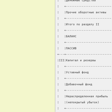
¦   ¦Денежные средства         
¦   +--------------------------
¦   ¦Прочие оборотные активы   
¦   +--------------------------
¦   ¦Итого по разделу II       
¦   +--------------------------
¦   ¦БАЛАНС                    
¦   +--------------------------
¦   ¦ПАССИВ                    
+---+--------------------------
¦III¦Капитал и резервы         
¦   +--------------------------
¦   ¦Уставный фонд             
¦   +--------------------------
¦   ¦Добавочный фонд           
¦   +--------------------------
¦   ¦Нераспределенная прибыль  
¦   ¦(непокрытый убыток)       
¦   +--------------------------