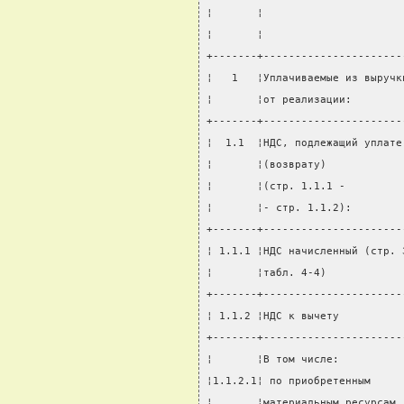
¦       ¦                      
¦       ¦                      
+-------+----------------------
¦   1   ¦Уплачиваемые из выручк
¦       ¦от реализации:        
+-------+----------------------
¦  1.1  ¦НДС, подлежащий уплате
¦       ¦(возврату)            
¦       ¦(стр. 1.1.1 -         
¦       ¦- стр. 1.1.2):        
+-------+----------------------
¦ 1.1.1 ¦НДС начисленный (стр. 
¦       ¦табл. 4-4)            
+-------+----------------------
¦ 1.1.2 ¦НДС к вычету          
+-------+----------------------
¦       ¦В том числе:          
¦1.1.2.1¦ по приобретенным     
¦       ¦материальным ресурсам 