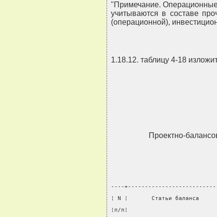
"Примечание. Операционные
учитываются в составе про
(операционной), инвестицион
1.18.12. таблицу 4-18 излож
Проектно-балансо
----+--------------------------
¦ N ¦       Статьи баланса     
¦п/п¦                          