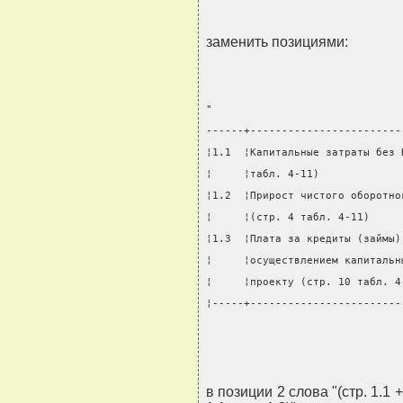
заменить позициями:
"
------+------------------------
¦1.1  ¦Капитальные затраты без 
¦     ¦табл. 4-11)             
¦1.2  ¦Прирост чистого оборотно
¦     ¦(стр. 4 табл. 4-11)     
¦1.3  ¦Плата за кредиты (займы)
¦     ¦осуществлением капитальн
¦     ¦проекту (стр. 10 табл. 4
¦-----+------------------------
                               
в позиции 2 слова "(стр. 1.1 