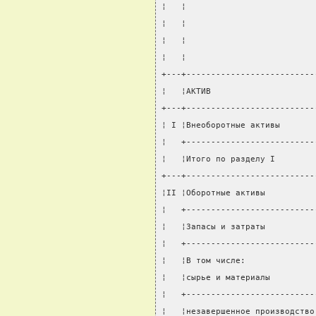
¦   ¦                          
¦   ¦                          
¦   ¦                          
¦   ¦                          
+---+--------------------------
¦   ¦АКТИВ                     
+---+--------------------------
¦ I ¦Внеоборотные активы       
¦   +--------------------------
¦   ¦Итого по разделу I        
+---+--------------------------
¦II ¦Оборотные активы          
¦   +--------------------------
¦   ¦Запасы и затраты          
¦   +--------------------------
¦   ¦В том числе:              
¦   ¦сырье и материалы         
¦   +--------------------------
¦   ¦незавершенное производство