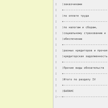
¦   ¦заказчиками               
¦   +--------------------------
¦   ¦по оплате труда           
¦   +--------------------------
¦   ¦по налогам и сборам,      
¦   ¦социальному страхованию и 
¦   ¦обеспечению               
¦   +--------------------------
¦   ¦разных кредиторов и прочая
¦   ¦кредиторская задолженность
¦   +--------------------------
¦   ¦Прочие виды обязательств  
¦   +--------------------------
¦   ¦Итого по разделу IV       
¦   +--------------------------
¦   ¦БАЛАНС                    
¦---+--------------------------
                               