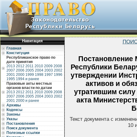
Навигация
ПОИС
Главная
Конституция
Постановление 
Республиканское право по
дате принятия
Республики Белару
2013
2012
2011
2010
2009
2008
2007
2006
2005
2004
2003
2002
утверждении Инст
2001
2000
1999
1998
1997
1996
1995
1994 и ранее
активов и обя
Правовые акты местных
органов власти по датам
утратившим силу
2013
2012
2011
2010
2009
2008
2007
2006
2005
2004
2003
2002
акта Министерст
2001
2000 и ранее
Архивы
Б
Кодексы
Законы
Текст документа с изменен
Указы
Постановления
10 
Поиск документа
Полезные ссылки