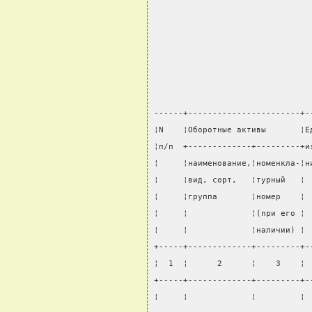
                                
                                
                                
                                
------+-----------------------+-
¦N    ¦Оборотные активы       ¦Е
¦п/п  +-------------+---------+и
¦     ¦наименование,¦номенкла-¦н
¦     ¦вид, сорт,   ¦турный   ¦ 
¦     ¦группа       ¦номер    ¦ 
¦     ¦             ¦(при его ¦ 
¦     ¦             ¦наличии) ¦ 
+-----+-------------+---------+-
¦  1  ¦      2      ¦    3    ¦ 
+-----+-------------+---------+-
¦     ¦             ¦         ¦ 