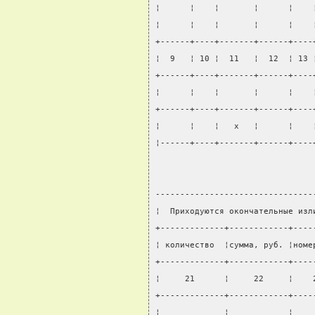
¦      ¦    ¦       ¦      ¦    
¦      ¦    ¦       ¦      ¦    
+------+----+-------+------+----
¦  9   ¦ 10 ¦  11   ¦  12  ¦ 13 
+------+----+-------+------+----
¦      ¦    ¦       ¦      ¦    
+------+----+-------+------+----
¦      ¦    ¦   x   ¦      ¦    
¦------+----+-------+------+----
--------------------------------
¦  Приходуются окончательные изл
+-------------+------------+----
¦ количество  ¦сумма, руб. ¦номе
+-------------+------------+----
¦     21      ¦     22     ¦    
+-------------+------------+----
¦             ¦            ¦    