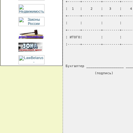
+------+---------+--------+-----
¦  1   ¦    2    ¦   3    ¦    4
+------+---------+--------+-----
¦      ¦         ¦        ¦     
+------+---------+--------+-----
¦ ИТОГО¦         ¦        ¦     
¦------+---------+--------+-----
Бухгалтер __________________ ___
              (подпись)         