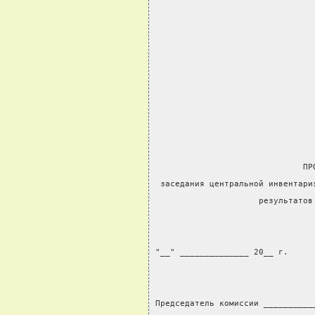
                              ПР
 заседания центральной инвентари
                     результатов
"__" ______________ 20__ г.
Председатель комиссии __________