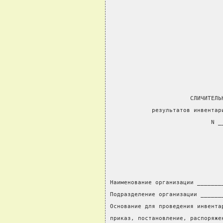
                       СЛИЧИТЕЛЬ
            результатов инвентар
                             N _
                                
                                
Наименование организации _______
Подразделение организации ______
Основание для проведения инвента
приказ, постановление, распоряже