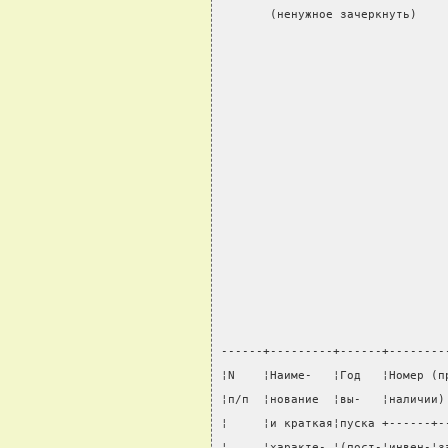
       (ненужное зачеркнуть)    
                                
                                
                                
                                
                                
                                
                                
                                
                                
                                
                                
------+---------+------+--------
¦N    ¦Наиме-   ¦Год   ¦Номер (п
¦п/п  ¦нование  ¦вы-   ¦наличии)
¦     ¦и краткая¦пуска +------+-
¦     ¦характе- ¦(пост-¦инвен-¦з