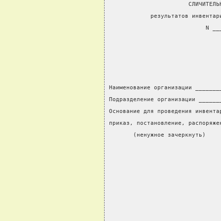
                       СЛИЧИТЕЛЬ
            результатов инвентар
                            N __
                                
                                
Наименование организации _______
Подразделение организации ______
Основание для проведения инвента
приказ, постановление, распоряже
       (ненужное зачеркнуть)    
                                
                                
                                
                                
                                
                                
                                