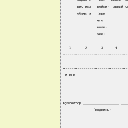
¦     ¦ристика  ¦ройки)¦тарный¦с
¦     ¦объекта  ¦(при  ¦      ¦ 
¦     ¦         ¦его   ¦      ¦ 
¦     ¦         ¦нали- ¦      ¦ 
¦     ¦         ¦чии)  ¦      ¦ 
+-----+---------+------+------+-
¦  1  ¦    2    ¦  3   ¦  4   ¦ 
+-----+---------+------+------+-
¦     ¦         ¦      ¦      ¦ 
+-----+---------+------+------+-
¦ИТОГО¦         ¦      ¦      ¦ 
¦-----+---------+------+------+-
Бухгалтер __________________ ___
               (подпись)        