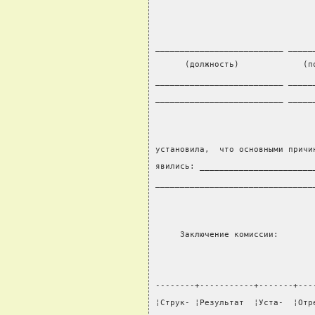
__________________________ _____
      (должность)             (п
__________________________ _____
__________________________ _____
установила,  что основными причи
явились: _______________________
________________________________
     Заключение комиссии:
--------+-----------+-------+---
¦Струк- ¦Результат  ¦Уста-  ¦Отр