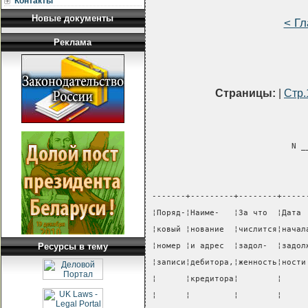
Контакты
Новые документы
< Гл
Реклама
Страницы:
|
Стр.
                             N _
-------+---------+--------+-----
¦Поряд-¦Наиме-   ¦За что  ¦Дата 
¦ковый ¦нование  ¦числится¦начал
Ресурсы в тему
¦номер ¦и адрес  ¦задол-  ¦задол
¦записи¦дебитора,¦женность¦ности
¦      ¦кредитора¦        ¦     
¦      ¦         ¦        ¦     