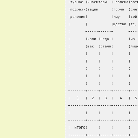
¦турное ¦инвентари- ¦новлена¦ват
¦подраз-¦зации      ¦порча  ¦сче
¦деление¦           ¦иму-   ¦сей
¦       ¦           ¦щества ¦те,
¦       +-----+-----+       +---
¦       ¦изли-¦недо-¦       ¦из-
¦       ¦шек  ¦стача¦       ¦лиш
¦       ¦     ¦     ¦       ¦   
¦       ¦     ¦     ¦       ¦   
¦       ¦     ¦     ¦       ¦   
¦       ¦     ¦     ¦       ¦   
¦       ¦     ¦     ¦       ¦   
+-------+-----+-----+-------+---
¦   1   ¦  2  ¦  3  ¦   4   ¦  5
+-------+-----+-----+-------+---
¦       ¦     ¦     ¦       ¦   
+-------+-----+-----+-------+---
¦  ИТОГО¦     ¦     ¦       ¦   
¦-------+-----+-----+-------+---