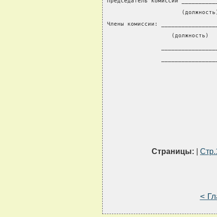
Председатель комиссии __________
                      (должность
Члены комиссии: ________________
                   (должность)  
                ________________
                ________________
Страницы:
|
Стр.
< Гл