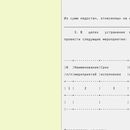
Из сумм недостач, отнесенных на 
________________________________
     3. В   целях   устранения  
провести следующие мероприятия:
----+------------+-------------+
¦N  ¦Наименование¦Срок         ¦
¦п/п¦мероприятий ¦исполнения   ¦
+---+------------+-------------+
¦ 1 ¦     2      ¦      3      ¦
+---+------------+-------------+
¦   ¦            ¦             ¦
¦---+------------+-------------+