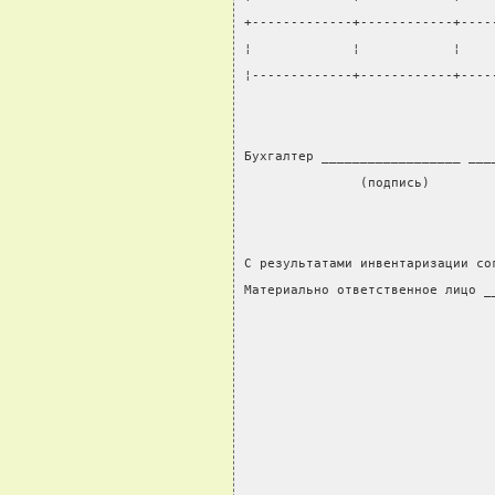
+-------------+------------+----
¦             ¦            ¦    
¦-------------+------------+----
Бухгалтер __________________ ___
               (подпись)        
С результатами инвентаризации со
Материально ответственное лицо _
                                