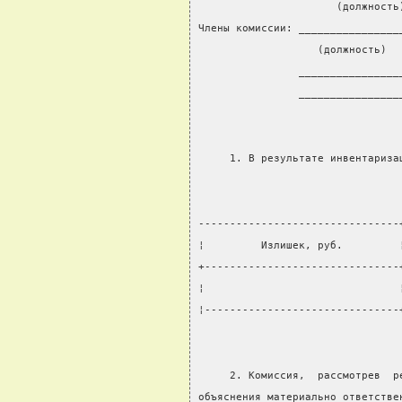
                      (должность
Члены комиссии: ________________
                   (должность)  
                ________________
                ________________
     1. В результате инвентариза
--------------------------------
¦         Излишек, руб.         
+-------------------------------
¦                               
¦-------------------------------
     2. Комиссия,  рассмотрев  р
объяснения материально ответстве