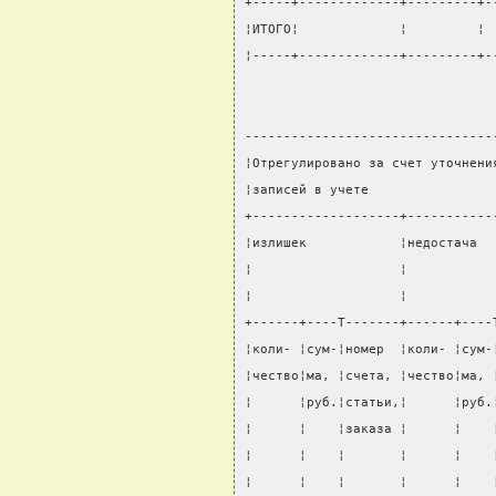
+-----+-------------+---------+-
¦ИТОГО¦             ¦         ¦ 
¦-----+-------------+---------+-
--------------------------------
¦Отрегулировано за счет уточнени
¦записей в учете                
+-------------------+-----------
¦излишек            ¦недостача  
¦                   ¦           
¦                   ¦           
+------+----T-------+------+----
¦коли- ¦сум-¦номер  ¦коли- ¦сум-
¦чество¦ма, ¦счета, ¦чество¦ма, 
¦      ¦руб.¦статьи,¦      ¦руб.
¦      ¦    ¦заказа ¦      ¦    
¦      ¦    ¦       ¦      ¦    
¦      ¦    ¦       ¦      ¦    