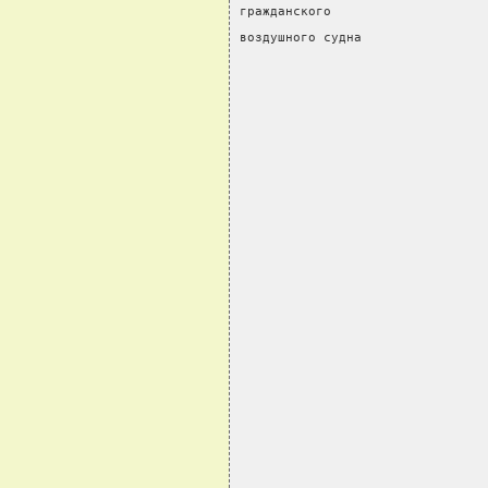
гражданского
воздушного судна                
                                
                                
                                
                                
                                
                                
                                
                                
                                
                                
                                
                                
                                