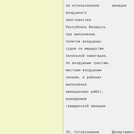
на использование      авиации   
воздушного                      
пространства
Республики Беларусь             
при выполнении                  
полетов воздушных               
судов по маршрутам              
зональной навигации,            
по воздушным трассам,           
местным воздушным               
линиям, в районах               
выполнения                      
авиационных работ,              
аэродромов                      
гражданской авиации             
                                
35. Согласование      Департамен