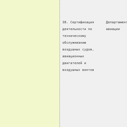
                                
38. Сертификация      Департамен
деятельности по       авиации   
техническому                    
обслуживанию                    
воздушных судов,
авиационных                     
двигателей и                    
воздушных винтов                
                                
                                
                                
                                
                                
                                