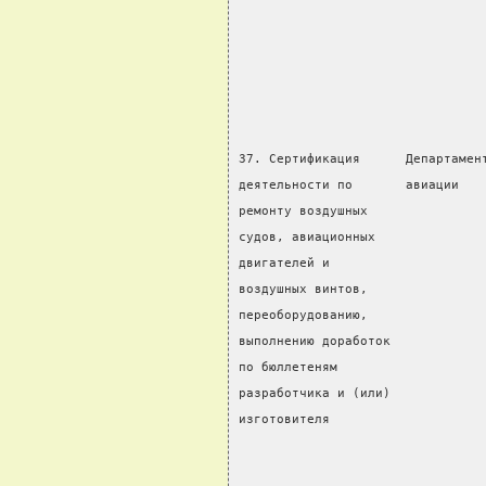
                                
                                
37. Сертификация      Департамен
деятельности по       авиации   
ремонту воздушных               
судов, авиационных              
двигателей и                    
воздушных винтов,               
переоборудованию,               
выполнению доработок
по бюллетеням                   
разработчика и (или)            
изготовителя
                                
                                