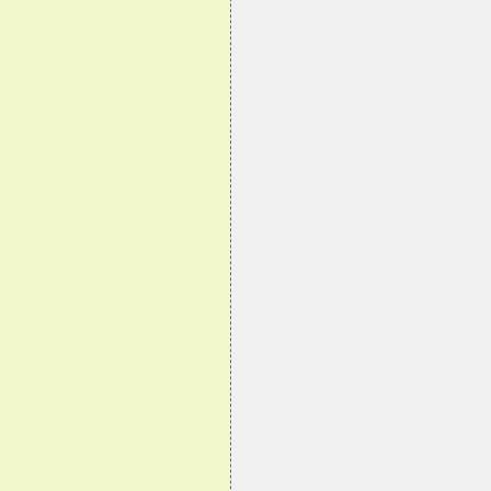
                                
                                
                                
                                
                                
                                
                                
                                
                                
                                
                                
                                
                                
                                
                                