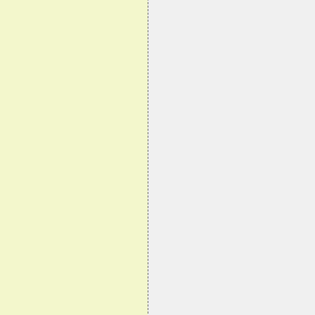
                                
                                
                                
                                
                                
                                
                                
                                
                                
                                
                                
                                
                                
                                
                                
                                
                                