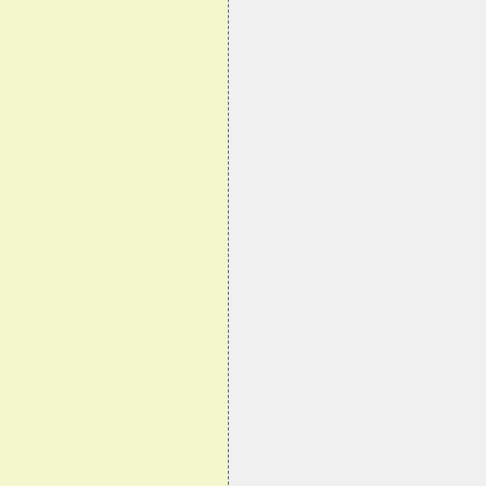
                                
                                
                                
                                
                                
                                
                                
                                
                                
                                
                                
                                
                                
                                
                                
                                