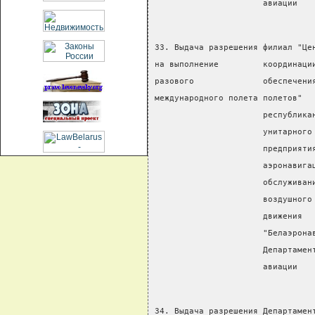
                      авиации
33. Выдача разрешения филиал "Це
на выполнение         координаци
разового              обеспечени
международного полета полетов"  
                      республика
                      унитарного
                      предприяти
                      аэронавига
                      обслуживан
                      воздушного
                      движения
                      "Белаэрона
                      Департамен
                      авиации
34. Выдача разрешения Департамен