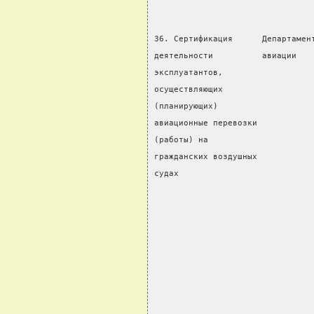
36. Сертификация      Департамен
деятельности          авиации   
эксплуатантов,
осуществляющих                  
(планирующих)                   
авиационные перевозки           
(работы) на                     
гражданских воздушных           
судах                           
                                
                                
                                
                                
                                
                                
                                
                                