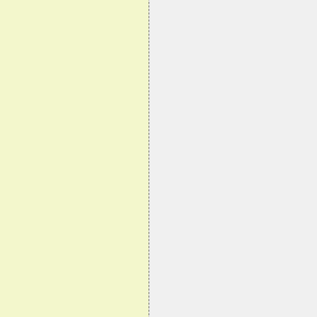
                                
                                
                                
                                
                                
                                
                                
                                
                                
                                
                                
                                
                                
                                