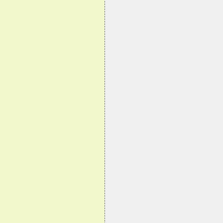
                                
                                
                                
                                
                                
                                
                                
                                
                                
                                
                                
                                
                                