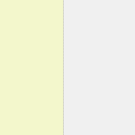
                                
                                
                                
                                
                                
                                
                                
                                
                                
                                
                                
                                
                                
                                
                                