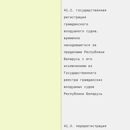
41.2. государственная           
регистрация
гражданского                    
воздушного судна,               
временно                        
находившегося за                
пределами Республики            
Беларусь с его
исключением из                  
Государственного                
реестра гражданских             
воздушных судов                 
Республики Беларусь
                                
                                
41.3. перерегистрация           