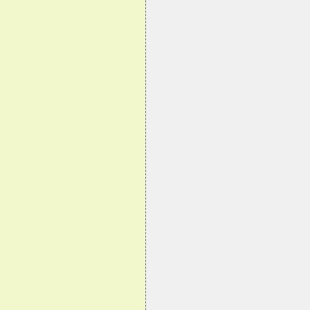
                                
                                
                                
                                
                                
                                
                                
                                
                                
                                
                                
                                
                                
                                
                                