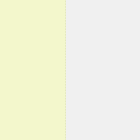
                                
                                
                                
                                
                                
                                
                                
                                
                                
                                
                                
                                
                                
                                