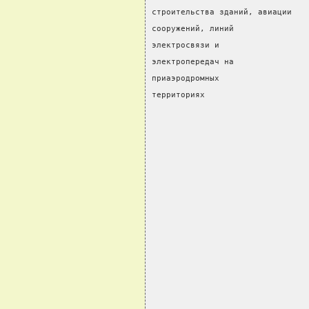
строительства зданий, авиации   
сооружений, линий               
электросвязи и                  
электропередач на               
приаэродромных                  
территориях                     
                                
                                
                                
                                
                                
                                
                                
                                
                                
                                
                                