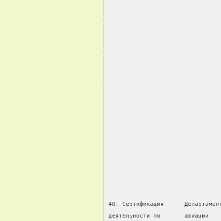
                                
                                
                                
                                
                                
                                
                                
                                
                                
                                
40. Сертификация      Департамен
деятельности по       авиации   