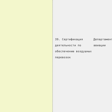
                                
                                
                                
39. Сертификация      Департамен
деятельности по       авиации   
обеспечению воздушных           
перевозок                       
                                
                                
                                
                                
                                
                                
                                
                                