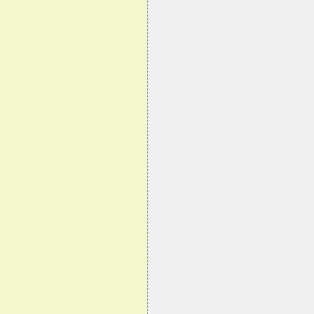
                                
                                
                                
                                
                                
                                
                                
                                
                                
                                
                                
                                
                                
                                
                                