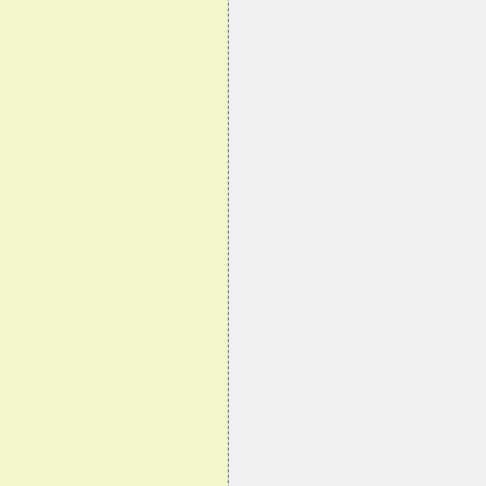
                                
                                
                                
                                
                                
                                
                                
                                
                                
                                
                                
                                
                                