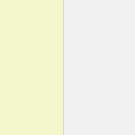
                                
                                
                                
                                
                                
                                
                                
                                
                                
                                
                                
                                
                                
                                
                                