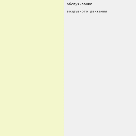
обслуживанию                    
воздушного движения             
                                
                                
                                
                                
                                
                                
                                
                                
                                
                                
                                
                                