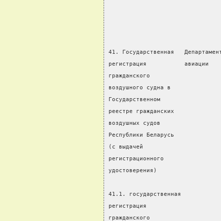
                                
                                
41. Государственная   Департамен
регистрация           авиации   
гражданского
воздушного судна в              
Государственном                 
реестре гражданских             
воздушных судов                 
Республики Беларусь             
(с выдачей                      
регистрационного
удостоверения)                  
                                
41.1. государственная           
регистрация                     
гражданского                    