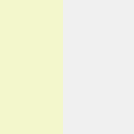
                                
                                
                                
                                
                                
                                
                                
                                
                                
                                
                                
                                
                                
                                
                                
                                
                                