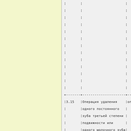
¦       ¦                     ¦ 
¦       ¦                     ¦ 
¦       ¦                     ¦ 
¦       ¦                     ¦ 
¦       ¦                     ¦ 
¦       ¦                     ¦ 
¦       ¦                     ¦ 
¦       ¦                     ¦ 
¦       ¦                     ¦ 
¦       ¦                     ¦ 
¦       ¦                     ¦ 
¦       ¦                     ¦ 
¦       ¦                     ¦ 
+-------+---------------------+-
¦3.15   ¦Операция удаления    ¦о
¦       ¦одного постоянного   ¦ 
¦       ¦зуба третьей степени ¦ 
¦       ¦подвижности или      ¦ 
¦       ¦одного молочного зуба¦ 