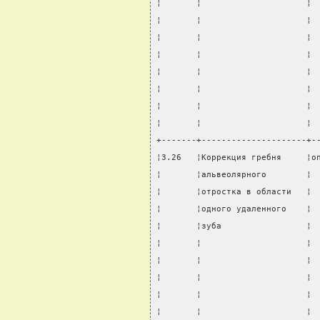
¦       ¦                     ¦ 
¦       ¦                     ¦ 
¦       ¦                     ¦ 
¦       ¦                     ¦ 
¦       ¦                     ¦ 
¦       ¦                     ¦ 
¦       ¦                     ¦ 
¦       ¦                     ¦ 
+-------+---------------------+-
¦3.26   ¦Коррекция гребня     ¦о
¦       ¦альвеолярного        ¦ 
¦       ¦отростка в области   ¦ 
¦       ¦одного удаленного    ¦ 
¦       ¦зуба                 ¦ 
¦       ¦                     ¦ 
¦       ¦                     ¦ 
¦       ¦                     ¦ 
¦       ¦                     ¦ 
¦       ¦                     ¦ 