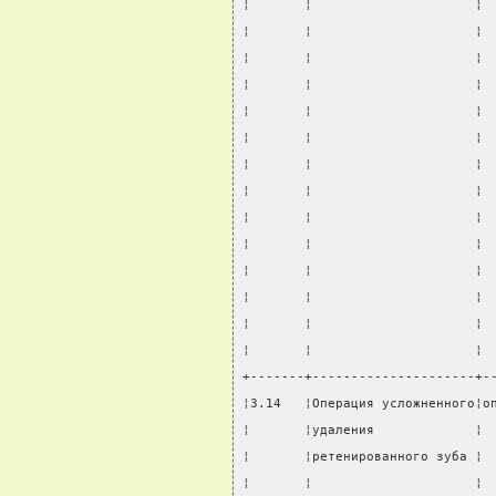
¦       ¦                     ¦ 
¦       ¦                     ¦ 
¦       ¦                     ¦ 
¦       ¦                     ¦ 
¦       ¦                     ¦ 
¦       ¦                     ¦ 
¦       ¦                     ¦ 
¦       ¦                     ¦ 
¦       ¦                     ¦ 
¦       ¦                     ¦ 
¦       ¦                     ¦ 
¦       ¦                     ¦ 
¦       ¦                     ¦ 
¦       ¦                     ¦ 
+-------+---------------------+-
¦3.14   ¦Операция усложненного¦о
¦       ¦удаления             ¦ 
¦       ¦ретенированного зуба ¦ 
¦       ¦                     ¦ 