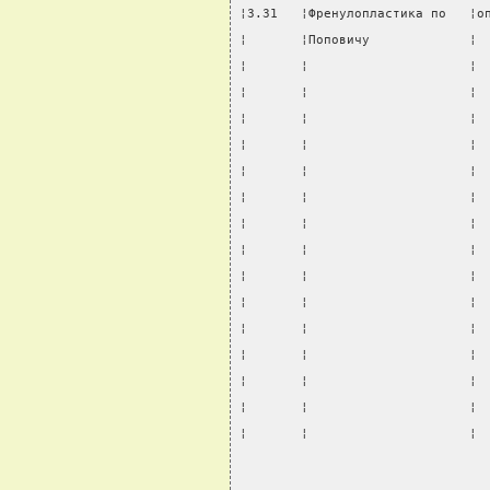
¦3.31   ¦Френулопластика по   ¦о
¦       ¦Поповичу             ¦ 
¦       ¦                     ¦ 
¦       ¦                     ¦ 
¦       ¦                     ¦ 
¦       ¦                     ¦ 
¦       ¦                     ¦ 
¦       ¦                     ¦ 
¦       ¦                     ¦ 
¦       ¦                     ¦ 
¦       ¦                     ¦ 
¦       ¦                     ¦ 
¦       ¦                     ¦ 
¦       ¦                     ¦ 
¦       ¦                     ¦ 
¦       ¦                     ¦ 
¦       ¦                     ¦ 