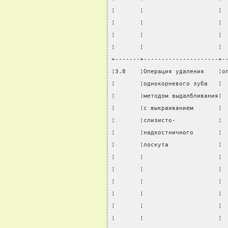
¦       ¦                     ¦ 
¦       ¦                     ¦ 
¦       ¦                     ¦ 
¦       ¦                     ¦ 
+-------+---------------------+-
¦3.8    ¦Операция удаления    ¦о
¦       ¦однокорневого зуба   ¦ 
¦       ¦методом выдалбливания¦ 
¦       ¦с выкраиванием       ¦ 
¦       ¦слизисто-            ¦ 
¦       ¦надкостничного       ¦ 
¦       ¦лоскута              ¦ 
¦       ¦                     ¦ 
¦       ¦                     ¦ 
¦       ¦                     ¦ 
¦       ¦                     ¦ 
¦       ¦                     ¦ 
¦       ¦                     ¦ 