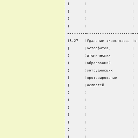
¦       ¦                     ¦ 
¦       ¦                     ¦ 
¦       ¦                     ¦ 
¦       ¦                     ¦ 
+-------+---------------------+-
¦3.27   ¦Удаление экзостозов, ¦о
¦       ¦остеофитов,          ¦ 
¦       ¦атомических          ¦ 
¦       ¦образований          ¦ 
¦       ¦затрудняющих         ¦ 
¦       ¦протезирование       ¦ 
¦       ¦челюстей             ¦ 
¦       ¦                     ¦ 
¦       ¦                     ¦ 
¦       ¦                     ¦ 
¦       ¦                     ¦ 
¦       ¦                     ¦ 
¦       ¦                     ¦ 
¦       ¦                     ¦ 