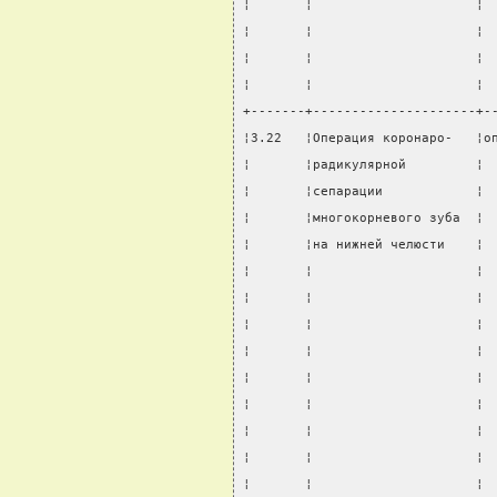
¦       ¦                     ¦ 
¦       ¦                     ¦ 
¦       ¦                     ¦ 
¦       ¦                     ¦ 
+-------+---------------------+-
¦3.22   ¦Операция коронаро-   ¦о
¦       ¦радикулярной         ¦ 
¦       ¦сепарации            ¦ 
¦       ¦многокорневого зуба  ¦ 
¦       ¦на нижней челюсти    ¦ 
¦       ¦                     ¦ 
¦       ¦                     ¦ 
¦       ¦                     ¦ 
¦       ¦                     ¦ 
¦       ¦                     ¦ 
¦       ¦                     ¦ 
¦       ¦                     ¦ 
¦       ¦                     ¦ 
¦       ¦                     ¦ 