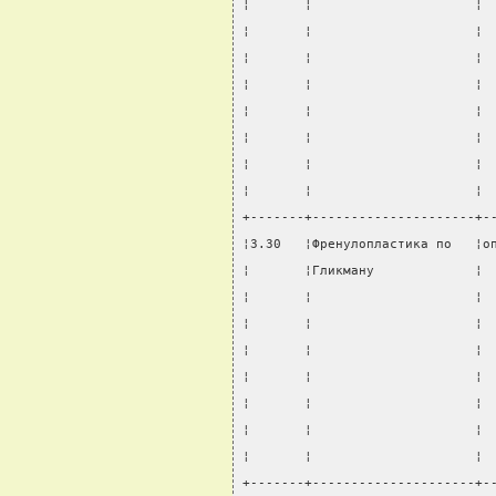
¦       ¦                     ¦ 
¦       ¦                     ¦ 
¦       ¦                     ¦ 
¦       ¦                     ¦ 
¦       ¦                     ¦ 
¦       ¦                     ¦ 
¦       ¦                     ¦ 
¦       ¦                     ¦ 
+-------+---------------------+-
¦3.30   ¦Френулопластика по   ¦о
¦       ¦Гликману             ¦ 
¦       ¦                     ¦ 
¦       ¦                     ¦ 
¦       ¦                     ¦ 
¦       ¦                     ¦ 
¦       ¦                     ¦ 
¦       ¦                     ¦ 
¦       ¦                     ¦ 
+-------+---------------------+-