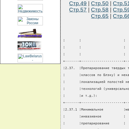
Стр.49
|
Стр.50
|
Стр.5
Стр.57
|
Стр.58
|
Стр.5
Стр.65
|
Стр.6
¦       ¦                     ¦ 
¦       ¦                     ¦ 
¦       ¦                     ¦ 
+-------+---------------------+-
¦2.37.  ¦Препарирование твердых 
¦       ¦классов по Блэку) и нек
¦       ¦локализацией полостей н
¦       ¦технологий (универсальн
¦       ¦и т.д.):               
+-------+---------------------+-
¦2.37.1 ¦Минимальное          ¦м
¦       ¦инвазивное           ¦ 
¦       ¦препарирование       ¦ 