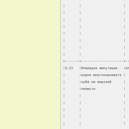
¦       ¦                     ¦ 
¦       ¦                     ¦ 
¦       ¦                     ¦ 
¦       ¦                     ¦ 
¦       ¦                     ¦ 
¦       ¦                     ¦ 
¦       ¦                     ¦ 
¦       ¦                     ¦ 
+-------+---------------------+-
¦3.21   ¦Операция ампутации   ¦о
¦       ¦корня многокорневого ¦ 
¦       ¦зуба на верхней      ¦ 
¦       ¦челюсти              ¦ 
¦       ¦                     ¦ 
¦       ¦                     ¦ 
¦       ¦                     ¦ 
¦       ¦                     ¦ 
¦       ¦                     ¦ 