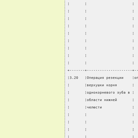
¦       ¦                     ¦ 
¦       ¦                     ¦ 
¦       ¦                     ¦ 
¦       ¦                     ¦ 
¦       ¦                     ¦ 
¦       ¦                     ¦ 
¦       ¦                     ¦ 
¦       ¦                     ¦ 
¦       ¦                     ¦ 
+-------+---------------------+-
¦3.20   ¦Операция резекции    ¦о
¦       ¦верхушки корня       ¦ 
¦       ¦однокорневого зуба в ¦ 
¦       ¦области нижней       ¦ 
¦       ¦челюсти              ¦ 
¦       ¦                     ¦ 
¦       ¦                     ¦ 
¦       ¦                     ¦ 
¦       ¦                     ¦ 