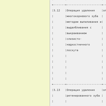
+-------+---------------------+-
¦3.12   ¦Операция удаления    ¦о
¦       ¦многокорневого зуба  ¦ 
¦       ¦методом выпиливания и¦ 
¦       ¦выдалбливания с      ¦ 
¦       ¦выкраиванием         ¦ 
¦       ¦слизисто-            ¦ 
¦       ¦надкостничного       ¦ 
¦       ¦лоскута              ¦ 
¦       ¦                     ¦ 
¦       ¦                     ¦ 
¦       ¦                     ¦ 
¦       ¦                     ¦ 
¦       ¦                     ¦ 
+-------+---------------------+-
¦3.13   ¦Операция удаления    ¦о
¦       ¦ретенированного зуба ¦ 
¦       ¦                     ¦ 