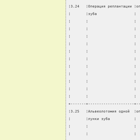
¦3.24   ¦Операция реплантации ¦о
¦       ¦зуба                 ¦ 
¦       ¦                     ¦ 
¦       ¦                     ¦ 
¦       ¦                     ¦ 
¦       ¦                     ¦ 
¦       ¦                     ¦ 
¦       ¦                     ¦ 
¦       ¦                     ¦ 
¦       ¦                     ¦ 
¦       ¦                     ¦ 
¦       ¦                     ¦ 
¦       ¦                     ¦ 
+-------+---------------------+-
¦3.25   ¦Альвеолотомия одной  ¦о
¦       ¦лунки зуба           ¦ 
¦       ¦                     ¦ 
¦       ¦                     ¦ 