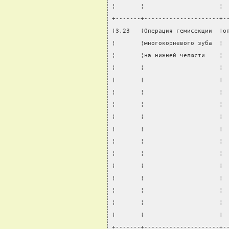
¦       ¦                     ¦ 
+-------+---------------------+-
¦3.23   ¦Операция гемисекции  ¦о
¦       ¦многокорневого зуба  ¦ 
¦       ¦на нижней челюсти    ¦ 
¦       ¦                     ¦ 
¦       ¦                     ¦ 
¦       ¦                     ¦ 
¦       ¦                     ¦ 
¦       ¦                     ¦ 
¦       ¦                     ¦ 
¦       ¦                     ¦ 
¦       ¦                     ¦ 
¦       ¦                     ¦ 
¦       ¦                     ¦ 
¦       ¦                     ¦ 
¦       ¦                     ¦ 
¦       ¦                     ¦ 
+-------+---------------------+-