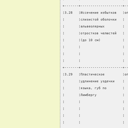
+-------+---------------------+-
¦3.28   ¦Иссечение избытков   ¦о
¦       ¦слизистой оболочки   ¦ 
¦       ¦альвеолярных         ¦ 
¦       ¦отростков челюстей   ¦ 
¦       ¦(до 10 см)           ¦ 
¦       ¦                     ¦ 
¦       ¦                     ¦ 
¦       ¦                     ¦ 
+-------+---------------------+-
¦3.29   ¦Пластическое         ¦о
¦       ¦удлинение уздечки    ¦ 
¦       ¦языка, губ по        ¦ 
¦       ¦Лимбергу             ¦ 
¦       ¦                     ¦ 
¦       ¦                     ¦ 
¦       ¦                     ¦ 
¦       ¦                     ¦ 