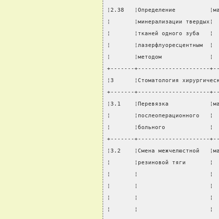
¦2.38   ¦Определение          ¦м
¦       ¦минерализации твердых¦ 
¦       ¦тканей одного зуба   ¦ 
¦       ¦лазерфлуоресцентным  ¦ 
¦       ¦методом              ¦ 
+-------+---------------------+-
¦3      ¦Стоматология хирургичес
+-------+---------------------+-
¦3.1    ¦Перевязка            ¦м
¦       ¦послеоперационного   ¦ 
¦       ¦больного             ¦ 
+-------+---------------------+-
¦3.2    ¦Смена межчелюстной   ¦м
¦       ¦резиновой тяги       ¦ 
¦       ¦                     ¦ 
¦       ¦                     ¦ 
¦       ¦                     ¦ 
¦       ¦                     ¦ 