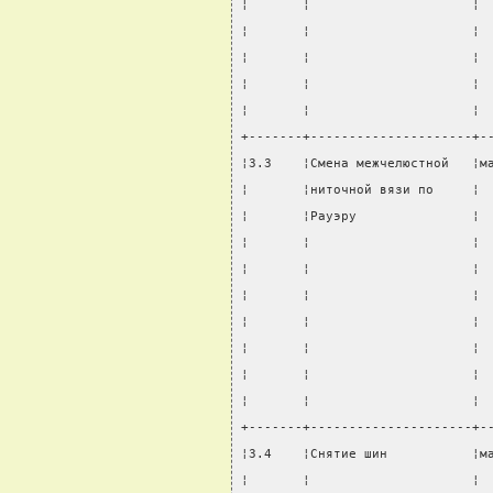
¦       ¦                     ¦ 
¦       ¦                     ¦ 
¦       ¦                     ¦ 
¦       ¦                     ¦ 
¦       ¦                     ¦ 
+-------+---------------------+-
¦3.3    ¦Смена межчелюстной   ¦м
¦       ¦ниточной вязи по     ¦ 
¦       ¦Рауэру               ¦ 
¦       ¦                     ¦ 
¦       ¦                     ¦ 
¦       ¦                     ¦ 
¦       ¦                     ¦ 
¦       ¦                     ¦ 
¦       ¦                     ¦ 
¦       ¦                     ¦ 
+-------+---------------------+-
¦3.4    ¦Снятие шин           ¦м
¦       ¦                     ¦ 