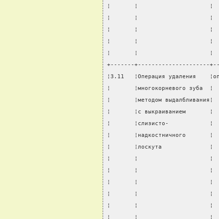
¦       ¦                     ¦ 
¦       ¦                     ¦ 
¦       ¦                     ¦ 
¦       ¦                     ¦ 
¦       ¦                     ¦ 
+-------+---------------------+-
¦3.11   ¦Операция удаления    ¦о
¦       ¦многокорневого зуба  ¦ 
¦       ¦методом выдалбливания¦ 
¦       ¦с выкраиванием       ¦ 
¦       ¦слизисто-            ¦ 
¦       ¦надкостничного       ¦ 
¦       ¦лоскута              ¦ 
¦       ¦                     ¦ 
¦       ¦                     ¦ 
¦       ¦                     ¦ 
¦       ¦                     ¦ 
¦       ¦                     ¦ 
¦       ¦                     ¦ 