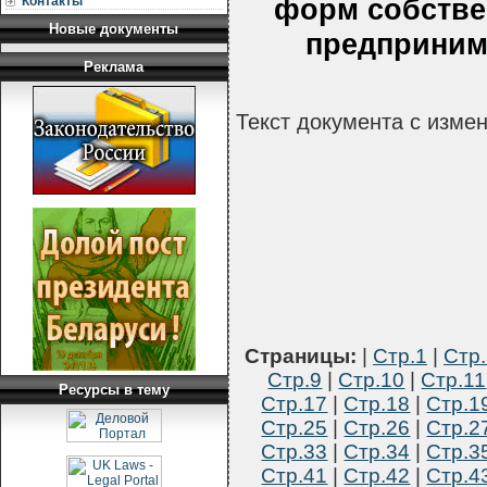
форм собстве
Контакты
Новые документы
предприним
Реклама
Текст документа с изме
Страницы:
|
Стр.1
|
Стр.
Стр.9
|
Стр.10
|
Стр.11
Ресурсы в тему
Стр.17
|
Стр.18
|
Стр.1
Стр.25
|
Стр.26
|
Стр.2
Стр.33
|
Стр.34
|
Стр.3
Стр.41
|
Стр.42
|
Стр.4