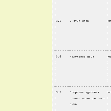
¦       ¦                     ¦ 
¦       ¦                     ¦ 
+-------+---------------------+-
¦3.5    ¦Снятие швов          ¦м
¦       ¦                     ¦ 
¦       ¦                     ¦ 
¦       ¦                     ¦ 
¦       ¦                     ¦ 
+-------+---------------------+-
¦3.6    ¦Наложение швов       ¦м
¦       ¦                     ¦ 
¦       ¦                     ¦ 
¦       ¦                     ¦ 
¦       ¦                     ¦ 
+-------+---------------------+-
¦3.7    ¦Операция удаления    ¦о
¦       ¦одного однокорневого ¦ 
¦       ¦зуба                 ¦ 
¦       ¦                     ¦ 