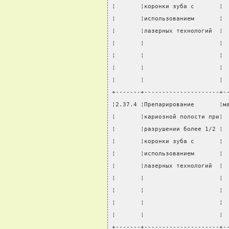
¦       ¦коронки зуба с       ¦ 
¦       ¦использованием       ¦ 
¦       ¦лазерных технологий  ¦ 
¦       ¦                     ¦ 
¦       ¦                     ¦ 
¦       ¦                     ¦ 
¦       ¦                     ¦ 
+-------+---------------------+-
¦2.37.4 ¦Препарирование       ¦м
¦       ¦кариозной полости при¦ 
¦       ¦разрушении более 1/2 ¦ 
¦       ¦коронки зуба с       ¦ 
¦       ¦использованием       ¦ 
¦       ¦лазерных технологий  ¦ 
¦       ¦                     ¦ 
¦       ¦                     ¦ 
¦       ¦                     ¦ 
¦       ¦                     ¦ 
+-------+---------------------+-