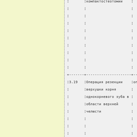
¦       ¦компактостеотомии    ¦ 
¦       ¦                     ¦ 
¦       ¦                     ¦ 
¦       ¦                     ¦ 
¦       ¦                     ¦ 
¦       ¦                     ¦ 
¦       ¦                     ¦ 
¦       ¦                     ¦ 
¦       ¦                     ¦ 
¦       ¦                     ¦ 
+-------+---------------------+-
¦3.19   ¦Операция резекции    ¦о
¦       ¦верхушки корня       ¦ 
¦       ¦однокорневого зуба в ¦ 
¦       ¦области верхней      ¦ 
¦       ¦челюсти              ¦ 
¦       ¦                     ¦ 
¦       ¦                     ¦ 
¦       ¦                     ¦ 