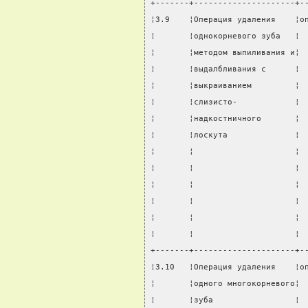
+-------+---------------------+-
¦3.9    ¦Операция удаления    ¦о
¦       ¦однокорневого зуба   ¦ 
¦       ¦методом выпиливания и¦ 
¦       ¦выдалбливания с      ¦ 
¦       ¦выкраиванием         ¦ 
¦       ¦слизисто-            ¦ 
¦       ¦надкостничного       ¦ 
¦       ¦лоскута              ¦ 
¦       ¦                     ¦ 
¦       ¦                     ¦ 
¦       ¦                     ¦ 
¦       ¦                     ¦ 
¦       ¦                     ¦ 
¦       ¦                     ¦ 
+-------+---------------------+-
¦3.10   ¦Операция удаления    ¦о
¦       ¦одного многокорневого¦ 
¦       ¦зуба                 ¦ 