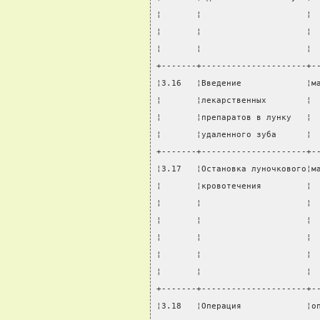
¦       ¦                     ¦ 
¦       ¦                     ¦ 
¦       ¦                     ¦ 
+-------+---------------------+-
¦3.16   ¦Введение             ¦м
¦       ¦лекарственных        ¦ 
¦       ¦препаратов в лунку   ¦ 
¦       ¦удаленного зуба      ¦ 
+-------+---------------------+-
¦3.17   ¦Остановка луночкового¦м
¦       ¦кровотечения         ¦ 
¦       ¦                     ¦ 
¦       ¦                     ¦ 
¦       ¦                     ¦ 
¦       ¦                     ¦ 
¦       ¦                     ¦ 
+-------+---------------------+-
¦3.18   ¦Операция             ¦о