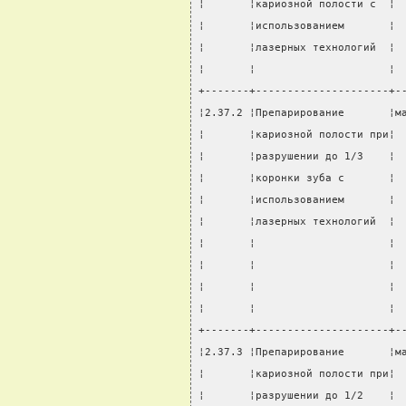
¦       ¦кариозной полости с  ¦ 
¦       ¦использованием       ¦ 
¦       ¦лазерных технологий  ¦ 
¦       ¦                     ¦ 
+-------+---------------------+-
¦2.37.2 ¦Препарирование       ¦м
¦       ¦кариозной полости при¦ 
¦       ¦разрушении до 1/3    ¦ 
¦       ¦коронки зуба с       ¦ 
¦       ¦использованием       ¦ 
¦       ¦лазерных технологий  ¦ 
¦       ¦                     ¦ 
¦       ¦                     ¦ 
¦       ¦                     ¦ 
¦       ¦                     ¦ 
+-------+---------------------+-
¦2.37.3 ¦Препарирование       ¦м
¦       ¦кариозной полости при¦ 
¦       ¦разрушении до 1/2    ¦ 