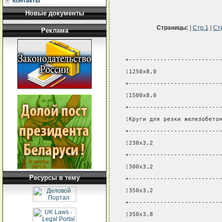
Контакты
Новые документы
Страницы:
|
Стр.1
|
Ст
Реклама
+--------------------------
¦1250x8,0                  
+--------------------------
¦1500x8,0                  
+--------------------------
¦Круги для резки железобето
+--------------------------
¦230x3,2                   
+--------------------------
¦300x3,2                   
Ресурсы в тему
+--------------------------
¦350x3,2                   
+--------------------------
¦350x3,8                   