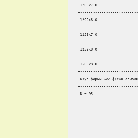
¦1200x7,0                  
+--------------------------
¦1200x8,0                  
+--------------------------
¦1250x7,0                  
+--------------------------
¦1250x8,0                  
+--------------------------
¦1500x8,0                  
+--------------------------
¦Круг формы 6А2 фреза алмаз
+--------------------------
¦D = 95                    
¦--------------------------