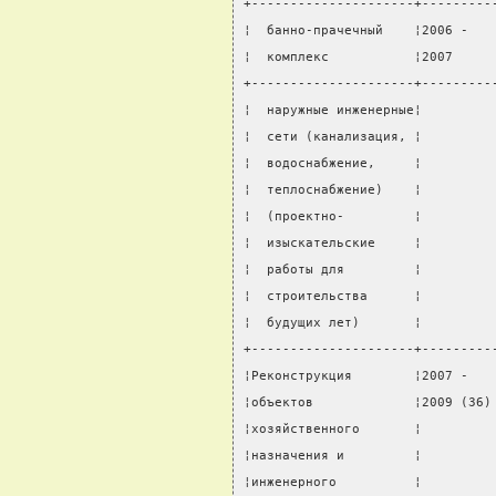
+---------------------+---------
¦  банно-прачечный    ¦2006 -   
¦  комплекс           ¦2007     
+---------------------+---------
¦  наружные инженерные¦         
¦  сети (канализация, ¦         
¦  водоснабжение,     ¦         
¦  теплоснабжение)    ¦         
¦  (проектно-         ¦         
¦  изыскательские     ¦         
¦  работы для         ¦         
¦  строительства      ¦         
¦  будущих лет)       ¦         
+---------------------+---------
¦Реконструкция        ¦2007 -   
¦объектов             ¦2009 (36)
¦хозяйственного       ¦         
¦назначения и         ¦         
¦инженерного          ¦         