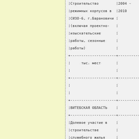
¦Строительство        ¦2004 -   
¦режимных корпусов в  ¦2010     
¦СИЗО-6, г.Барановичи ¦         
¦(включая проектно-   ¦         
¦изыскательские       ¦         
¦работы, сезонные     ¦         
¦работы)              ¦         
+---------------------+---------
¦     тыс. мест       ¦         
¦                     ¦         
+---------------------+---------
¦                     ¦         
¦                     ¦         
+---------------------+---------
¦ВИТЕБСКАЯ ОБЛАСТЬ    ¦         
+---------------------+---------
¦Долевое участие в    ¦         
¦строительстве        ¦         
¦служебного жилья     ¦         