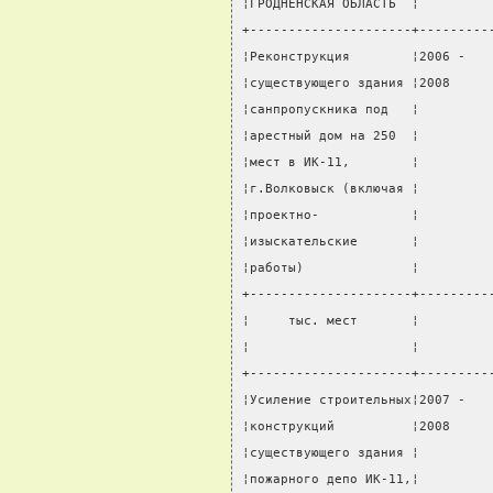
¦ГРОДНЕНСКАЯ ОБЛАСТЬ  ¦         
+---------------------+---------
¦Реконструкция        ¦2006 -   
¦существующего здания ¦2008     
¦санпропускника под   ¦         
¦арестный дом на 250  ¦         
¦мест в ИК-11,        ¦         
¦г.Волковыск (включая ¦         
¦проектно-            ¦         
¦изыскательские       ¦         
¦работы)              ¦         
+---------------------+---------
¦     тыс. мест       ¦         
¦                     ¦         
+---------------------+---------
¦Усиление строительных¦2007 -   
¦конструкций          ¦2008     
¦существующего здания ¦         
¦пожарного депо ИК-11,¦         