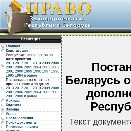
Навигация
Главная
Конституция
Республиканское право по
дате принятия
Поста
2013
2012
2011
2010
2009
2008
2007
2006
2005
2004
2003
2002
2001
2000
1999
1998
1997
1996
1995
1994 и ранее
Беларусь о
Правовые акты местных
органов власти по датам
2013
2012
2011
2010
2009
2008
дополн
2007
2006
2005
2004
2003
2002
2001
2000 и ранее
Архивы
Респуб
Кодексы
Законы
Указы
Постановления
Текст документ
Поиск документа
Полезные ссылки