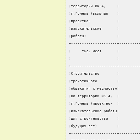
¦территории ИК-4,     ¦         
¦г.Гомель (включая    ¦         
¦проектно-            ¦         
¦изыскательские       ¦         
¦работы)              ¦         
+---------------------+---------
¦     тыс. мест       ¦         
¦                     ¦         
+---------------------+---------
¦Строительство        ¦         
¦трехэтажного         ¦         
¦общежития с медчастью¦         
¦на территории ИК-4,  ¦         
¦г.Гомель (проектно-  ¦         
¦изыскательские работы¦         
¦для строительства    ¦         
¦будущих лет)         ¦         
+---------------------+---------