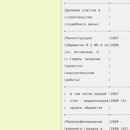
+---------------------+---------
¦Долевое участие в    ¦         
¦строительстве        ¦         
¦служебного жилья     ¦         
+---------------------+---------
¦Реконструкция        ¦2007 -   
¦общежития N 2 ИК-4 по¦2008     
¦ул. Антошкина, 3,    ¦         
¦г.Гомель (включая    ¦         
¦проектно-            ¦         
¦изыскательские       ¦         
¦работы)              ¦         
+---------------------+---------
¦  в том числе первый ¦2007 -   
¦  этап - модернизация¦2008 (4) 
¦  кровли общежития   ¦         
+---------------------+---------
¦Перепрофилирование   ¦2000 -   
¦военного городка в   ¦2008 (62)