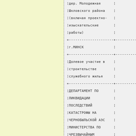
¦дер. Молодежная      ¦         
¦Шкловского района    ¦         
¦(включая проектно-   ¦         
¦изыскательские       ¦         
¦работы)              ¦         
+---------------------+---------
¦г.МИНСК              ¦         
+---------------------+---------
¦Долевое участие в    ¦         
¦строительстве        ¦         
¦служебного жилья     ¦         
+---------------------+---------
¦ДЕПАРТАМЕНТ ПО       ¦         
¦ЛИКВИДАЦИИ           ¦         
¦ПОСЛЕДСТВИЙ          ¦         
¦КАТАСТРОФЫ НА        ¦         
¦ЧЕРНОБЫЛЬСКОЙ АЭС    ¦         
¦МИНИСТЕРСТВА ПО      ¦         
¦ЧРЕЗВЫЧАЙНЫМ         ¦         