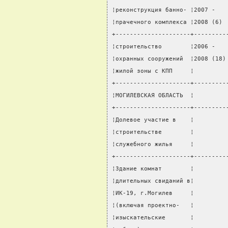
¦реконструкция банно- ¦2007 -   
¦прачечного комплекса ¦2008 (6) 
+---------------------+---------
¦строительство        ¦2006 -   
¦охранных сооружений  ¦2008 (18)
¦жилой зоны с КПП     ¦         
+---------------------+---------
¦МОГИЛЕВСКАЯ ОБЛАСТЬ  ¦         
+---------------------+---------
¦Долевое участие в    ¦         
¦строительстве        ¦         
¦служебного жилья     ¦         
+---------------------+---------
¦Здание комнат        ¦         
¦длительных свиданий в¦         
¦ИК-19, г.Могилев     ¦         
¦(включая проектно-   ¦         
¦изыскательские       ¦         