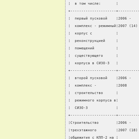
¦  в том числе:       ¦         
+---------------------+---------
¦  первый пусковой    ¦2006 -   
¦  комплекс - режимный¦2007 (14)
¦  корпус с           ¦         
¦  реконструкцией     ¦         
¦  помещений          ¦         
¦  существующего      ¦         
¦  корпуса в СИЗО-3   ¦         
+---------------------+---------
¦  второй пусковой    ¦2006 -   
¦  комплекс -         ¦2008     
¦  строительство      ¦         
¦  режимного корпуса в¦         
¦  СИЗО-3             ¦         
+---------------------+---------
¦Строительство        ¦2006 -   
¦трехэтажного         ¦2007 (18)
¦общежития с КПП-2 на ¦         