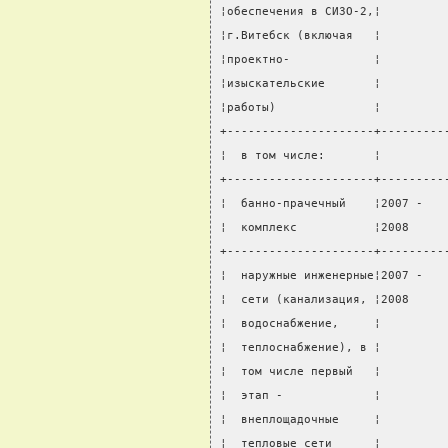
¦обеспечения в СИЗО-2,¦         
¦г.Витебск (включая   ¦         
¦проектно-            ¦         
¦изыскательские       ¦         
¦работы)              ¦         
+---------------------+---------
¦  в том числе:       ¦         
+---------------------+---------
¦  банно-прачечный    ¦2007 -   
¦  комплекс           ¦2008     
+---------------------+---------
¦  наружные инженерные¦2007 -   
¦  сети (канализация, ¦2008     
¦  водоснабжение,     ¦         
¦  теплоснабжение), в ¦         
¦  том числе первый   ¦         
¦  этап -             ¦         
¦  внеплощадочные     ¦         
¦  тепловые сети      ¦         