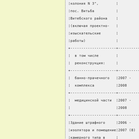
¦колония N 3",        ¦         
¦пос. Витьба          ¦         
¦Витебского района    ¦         
¦(включая проектно-   ¦         
¦изыскательские       ¦         
¦работы)              ¦         
+---------------------+---------
¦  в том числе        ¦         
¦  реконструкция:     ¦         
+---------------------+---------
¦  банно-прачечного   ¦2007 -   
¦  комплекса          ¦2008     
+---------------------+---------
¦  медицинской части  ¦2007 -   
¦                     ¦2008     
+---------------------+---------
¦Здание штрафного     ¦2006 -   
¦изолятора и помещение¦2007 (8) 
¦камерного типа в     ¦         