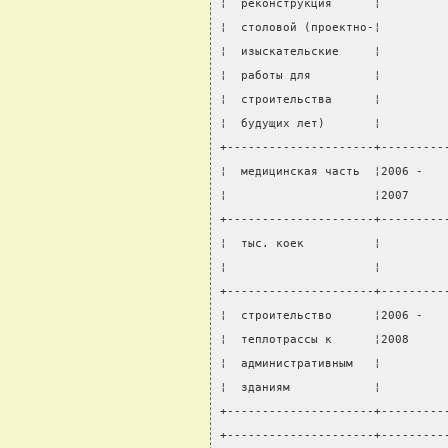
¦  реконструкция      ¦         
¦  столовой (проектно-¦         
¦  изыскательские     ¦         
¦  работы для         ¦         
¦  строительства      ¦         
¦  будущих лет)       ¦         
+---------------------+---------
¦  медицинская часть  ¦2006 -   
¦                     ¦2007     
+---------------------+---------
¦  тыс. коек          ¦         
¦                     ¦         
+---------------------+---------
¦  строительство      ¦2006 -   
¦  теплотрассы к      ¦2008     
¦  административным   ¦         
¦  зданиям            ¦         
+---------------------+---------
+---------------------+---------