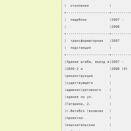
¦  отопления          ¦         
+---------------------+---------
¦  пищеблок           ¦2007 -   
¦                     ¦2008     
+---------------------+---------
¦  трансформаторная   ¦2007     
¦  подстанция         ¦         
+---------------------+---------
¦Здание штаба, въезд в¦2007 -   
¦СИЗО-2 и             ¦2008 (9) 
¦реконструкция        ¦         
¦существующего        ¦         
¦административного    ¦         
¦здания по ул.        ¦         
¦Гагарина, 2,         ¦         
¦г.Витебск (включая   ¦         
¦проектно-            ¦         
¦изыскательские       ¦         