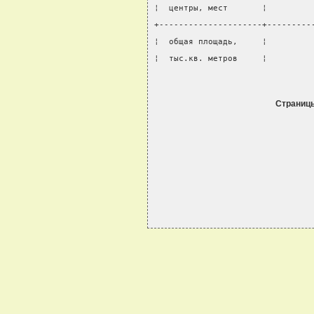
¦  центры, мест       ¦         
+---------------------+---------
¦  общая площадь,     ¦         
¦  тыс.кв. метров     ¦         
Страниц