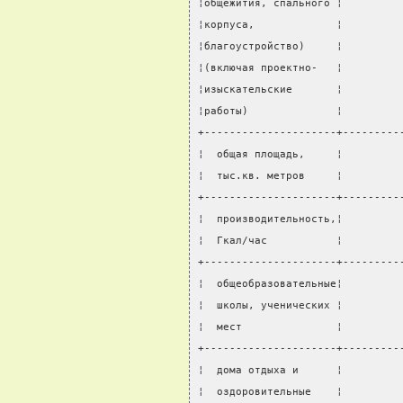
¦общежития, спального ¦         
¦корпуса,             ¦         
¦благоустройство)     ¦         
¦(включая проектно-   ¦         
¦изыскательские       ¦         
¦работы)              ¦         
+---------------------+---------
¦  общая площадь,     ¦         
¦  тыс.кв. метров     ¦         
+---------------------+---------
¦  производительность,¦         
¦  Гкал/час           ¦         
+---------------------+---------
¦  общеобразовательные¦         
¦  школы, ученических ¦         
¦  мест               ¦         
+---------------------+---------
¦  дома отдыха и      ¦         
¦  оздоровительные    ¦         