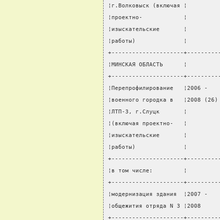
¦г.Волковыск (включая ¦         
¦проектно-            ¦         
¦изыскательские       ¦         
¦работы)              ¦         
+---------------------+---------
¦МИНСКАЯ ОБЛАСТЬ      ¦         
+---------------------+---------
¦Перепрофилирование   ¦2006 -   
¦военного городка в   ¦2008 (26)
¦ЛТП-3, г.Слуцк       ¦         
¦(включая проектно-   ¦         
¦изыскательские       ¦         
¦работы)              ¦         
+---------------------+---------
¦в том числе:         ¦         
+---------------------+---------
¦модернизация здания  ¦2007 -   
¦общежития отряда N 3 ¦2008     
+---------------------+---------