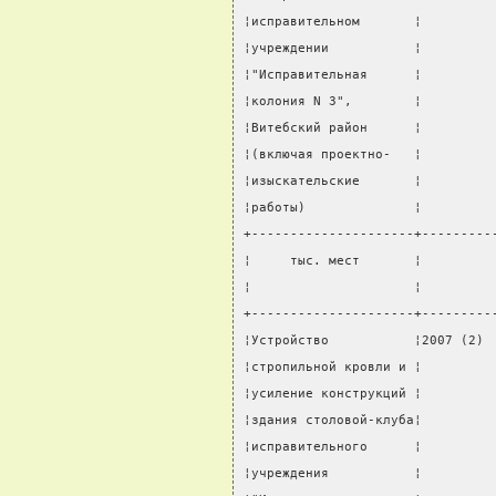
¦исправительном       ¦         
¦учреждении           ¦         
¦"Исправительная      ¦         
¦колония N 3",        ¦         
¦Витебский район      ¦         
¦(включая проектно-   ¦         
¦изыскательские       ¦         
¦работы)              ¦         
+---------------------+---------
¦     тыс. мест       ¦         
¦                     ¦         
+---------------------+---------
¦Устройство           ¦2007 (2) 
¦стропильной кровли и ¦         
¦усиление конструкций ¦         
¦здания столовой-клуба¦         
¦исправительного      ¦         
¦учреждения           ¦         