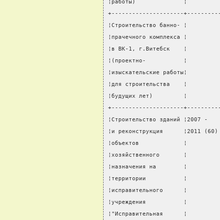
¦работы)              ¦         
+---------------------+---------
¦Строительство банно- ¦         
¦прачечного комплекса ¦         
¦в ВК-1, г.Витебск    ¦         
¦(проектно-           ¦         
¦изыскательские работы¦         
¦для строительства    ¦         
¦будущих лет)         ¦         
+---------------------+---------
¦Строительство зданий ¦2007 -   
¦и реконструкция      ¦2011 (60)
¦объектов             ¦         
¦хозяйственного       ¦         
¦назначения на        ¦         
¦территории           ¦         
¦исправительного      ¦         
¦учреждения           ¦         
¦"Исправительная      ¦         