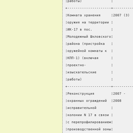
¦работы)              ¦         
+---------------------+---------
¦Комната хранения     ¦2007 (3) 
¦оружия на территории ¦         
¦ИК-17 в пос.         ¦         
¦Молодежный Шкловского¦         
¦района (пристройка   ¦         
¦оружейной комнаты к  ¦         
¦КПП-1) (включая      ¦         
¦проектно-            ¦         
¦изыскательские       ¦         
¦работы)              ¦         
+---------------------+---------
¦Реконструкция        ¦2007 -   
¦охранных ограждений  ¦2008     
¦исправительной       ¦         
¦колонии N 17 в связи ¦         
¦с перепрофилированием¦         
¦производственной зоны¦         