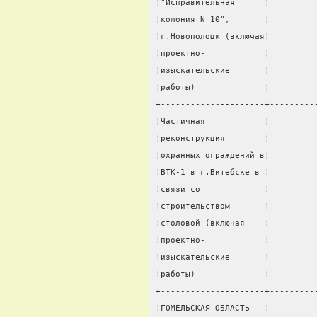
¦"Исправительная      ¦         
¦колония N 10",       ¦         
¦г.Новополоцк (включая¦         
¦проектно-            ¦         
¦изыскательские       ¦         
¦работы)              ¦         
+---------------------+---------
¦Частичная            ¦         
¦реконструкция        ¦         
¦охранных ограждений в¦         
¦ВТК-1 в г.Витебске в ¦         
¦связи со             ¦         
¦строительством       ¦         
¦столовой (включая    ¦         
¦проектно-            ¦         
¦изыскательские       ¦         
¦работы)              ¦         
+---------------------+---------
¦ГОМЕЛЬСКАЯ ОБЛАСТЬ   ¦         