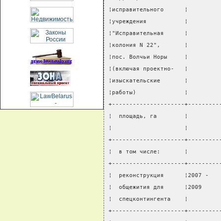
¦исправительного      ¦         
¦учреждения           ¦         
¦"Исправительная      ¦         
¦колония N 22",       ¦         
¦пос. Волчьи Норы     ¦         
¦(включая проектно-   ¦         
¦изыскательские       ¦         
¦работы)              ¦         
+---------------------+---------
¦  площадь, га        ¦         
¦                     ¦         
+---------------------+---------
¦  в том числе:       ¦         
+---------------------+---------
¦  реконструкция      ¦2007 -   
¦  общежития для      ¦2009     
¦  спецконтингента    ¦         
+---------------------+---------