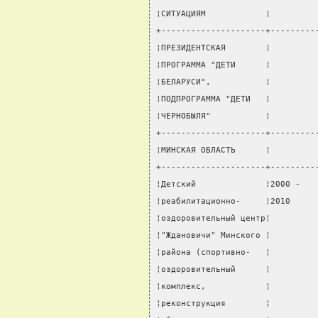
¦СИТУАЦИЯМ            ¦         
+---------------------+---------
¦ПРЕЗИДЕНТСКАЯ        ¦         
¦ПРОГРАММА "ДЕТИ      ¦         
¦БЕЛАРУСИ",           ¦         
¦ПОДПРОГРАММА "ДЕТИ   ¦         
¦ЧЕРНОБЫЛЯ"           ¦         
+---------------------+---------
¦МИНСКАЯ ОБЛАСТЬ      ¦         
+---------------------+---------
¦Детский              ¦2000 -   
¦реабилитационно-     ¦2010     
¦оздоровительный центр¦         
¦"Ждановичи" Минского ¦         
¦района (спортивно-   ¦         
¦оздоровительный      ¦         
¦комплекс,            ¦         
¦реконструкция        ¦         