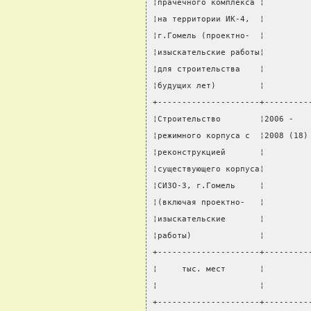
¦прачечного комплекса ¦         
¦на территории ИК-4,  ¦         
¦г.Гомель (проектно-  ¦         
¦изыскательские работы¦         
¦для строительства    ¦         
¦будущих лет)         ¦         
+---------------------+---------
¦Строительство        ¦2006 -   
¦режимного корпуса с  ¦2008 (18)
¦реконструкцией       ¦         
¦существующего корпуса¦         
¦СИЗО-3, г.Гомель     ¦         
¦(включая проектно-   ¦         
¦изыскательские       ¦         
¦работы)              ¦         
+---------------------+---------
¦     тыс. мест       ¦         
¦                     ¦         
+---------------------+---------