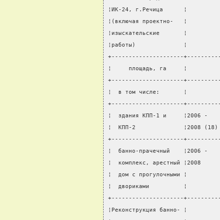
¦ИК-24, г.Речица      ¦         
¦(включая проектно-   ¦         
¦изыскательские       ¦         
¦работы)              ¦         
+---------------------+---------
¦     площадь, га     ¦         
+---------------------+---------
¦  в том числе:       ¦         
+---------------------+---------
¦  здания КПП-1 и     ¦2006 -   
¦  КПП-2              ¦2008 (18)
+---------------------+---------
¦  банно-прачечный    ¦2006 -   
¦  комплекс, арестный ¦2008     
¦  дом с прогулочными ¦         
¦  двориками          ¦         
+---------------------+---------
¦Реконструкция банно- ¦         