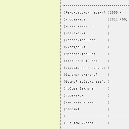
+---------------------+---------
¦Реконструкция зданий ¦2006 -   
¦и объектов           ¦2011 (60)
¦хозяйственного       ¦         
¦назначения           ¦         
¦исправительного      ¦         
¦учреждения           ¦         
¦"Исправительная      ¦         
¦колония N 12 для     ¦         
¦содержания и лечения ¦         
¦больных активной     ¦         
¦формой туберкулеза", ¦         
¦г.Орша (включая      ¦         
¦проектно-            ¦         
¦изыскательские       ¦         
¦работы)              ¦         
+---------------------+---------
¦  в том числе:       ¦         