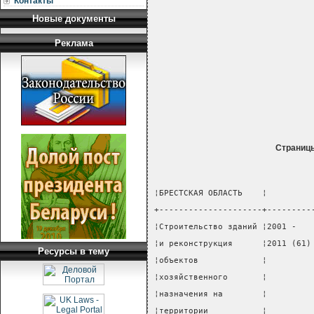
Контакты
Новые документы
Реклама
Страниц
¦БРЕСТСКАЯ ОБЛАСТЬ    ¦         
+---------------------+---------
¦Строительство зданий ¦2001 -   
¦и реконструкция      ¦2011 (61)
Ресурсы в тему
¦объектов             ¦         
¦хозяйственного       ¦         
¦назначения на        ¦         
¦территории           ¦         