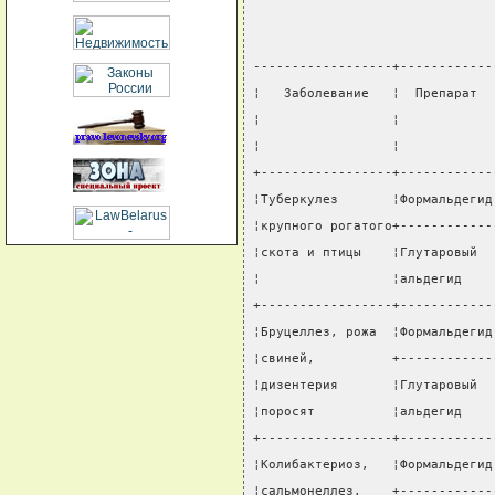
------------------+------------
¦   Заболевание   ¦  Препарат  
¦                 ¦            
¦                 ¦            
+-----------------+------------
¦Туберкулез       ¦Формальдегид
¦крупного рогатого+------------
¦скота и птицы    ¦Глутаровый  
¦                 ¦альдегид    
+-----------------+------------
¦Бруцеллез, рожа  ¦Формальдегид
¦свиней,          +------------
¦дизентерия       ¦Глутаровый  
¦поросят          ¦альдегид    
+-----------------+------------
¦Колибактериоз,   ¦Формальдегид
¦сальмонеллез,    +------------