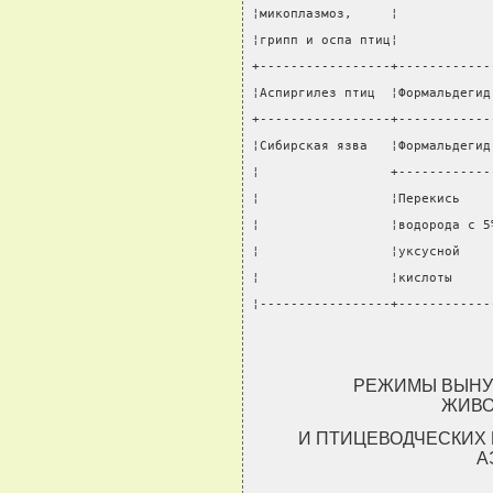
¦микоплазмоз,     ¦            
¦грипп и оспа птиц¦            
+-----------------+------------
¦Аспиргилез птиц  ¦Формальдегид
+-----------------+------------
¦Сибирская язва   ¦Формальдегид
¦                 +------------
¦                 ¦Перекись    
¦                 ¦водорода с 5
¦                 ¦уксусной    
¦                 ¦кислоты     
¦-----------------+------------
РЕЖИМЫ ВЫНУ
ЖИВО
И ПТИЦЕВОДЧЕСКИХ
А