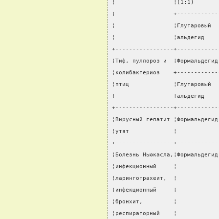
¦                 ¦(1:1)       
¦                 +------------
¦                 ¦Глутаровый  
¦                 ¦альдегид    
+-----------------+------------
¦Тиф, пуллороз и  ¦Формальдегид
¦колибактериоз    +------------
¦птиц             ¦Глутаровый  
¦                 ¦альдегид    
+-----------------+------------
¦Вирусный гепатит ¦Формальдегид
¦утят             ¦            
+-----------------+------------
¦Болезнь Ньюкасла,¦Формальдегид
¦инфекционный     ¦            
¦ларинготрахеит,  ¦            
¦инфекционный     ¦            
¦бронхит,         ¦            
¦респираторный    ¦            