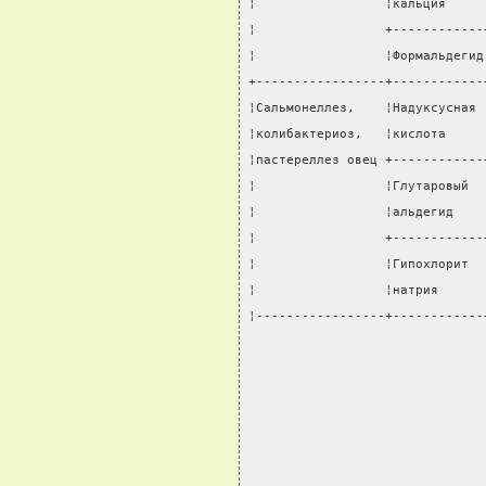
¦                 ¦кальция     
¦                 +------------
¦                 ¦Формальдегид
+-----------------+------------
¦Сальмонеллез,    ¦Надуксусная 
¦колибактериоз,   ¦кислота     
¦пастереллез овец +------------
¦                 ¦Глутаровый  
¦                 ¦альдегид    
¦                 +------------
¦                 ¦Гипохлорит  
¦                 ¦натрия      
¦-----------------+------------