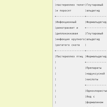
¦пастереллез телят¦Глутаровый  
¦и поросят        ¦альдегид    
+-----------------+------------
¦Инфекционный     ¦Формальдегид
¦ринотрахеит и    +------------
¦диплококковая    ¦Глутаровый  
¦инфекция крупного¦альдегид    
¦рогатого скота   ¦            
+-----------------+------------
¦Пастереллез птиц ¦Формальдегид
¦                 +------------
¦                 ¦Препараты   
¦                 ¦надуксусной 
¦                 ¦кислоты     
¦                 +------------
¦                 ¦Однохлористы
¦                 ¦йод с       
¦                 ¦формалином  