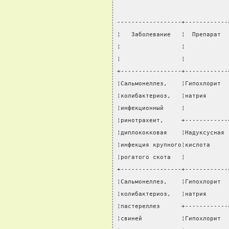
------------------+------------
¦   Заболевание   ¦  Препарат  
¦                 ¦            
¦                 ¦            
+-----------------+------------
¦Сальмонеллез,    ¦Гипохлорит  
¦колибактериоз,   ¦натрия      
¦инфекционный     ¦            
¦ринотрахеит,     +------------
¦диплококковая    ¦Надуксусная 
¦инфекция крупного¦кислота     
¦рогатого скота   ¦            
+-----------------+------------
¦Сальмонеллез,    ¦Гипохлорит  
¦колибактериоз,   ¦натрия      
¦пастереллез      +------------
¦свиней           ¦Гипохлорит  