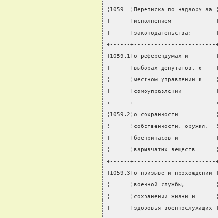
¦1059  ¦Переписка по надзору за 
¦      ¦исполнением             
¦      ¦законодательства:       
+------+------------------------
¦1059.1¦о референдумах и        
¦      ¦выборах депутатов, о    
¦      ¦местном управлении и    
¦      ¦самоуправлении          
+------+------------------------
¦1059.2¦о сохранности           
¦      ¦собственности, оружия,  
¦      ¦боеприпасов и           
¦      ¦взрывчатых веществ      
+------+------------------------
¦1059.3¦о призыве и прохождении 
¦      ¦военной службы,         
¦      ¦сохранении жизни и      
¦      ¦здоровья военнослужащих 