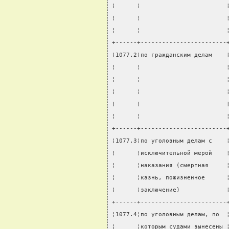
¦      ¦                        
¦      ¦                        
¦      ¦                        
+------+------------------------
¦1077.2¦по гражданским делам    
¦      ¦                        
¦      ¦                        
¦      ¦                        
¦      ¦                        
¦      ¦                        
+------+------------------------
¦1077.3¦по уголовным делам с    
¦      ¦исключительной мерой    
¦      ¦наказания (смертная     
¦      ¦казнь, пожизненное      
¦      ¦заключение)             
+------+------------------------
¦1077.4¦по уголовным делам, по  
¦      ¦которым судами вынесены 