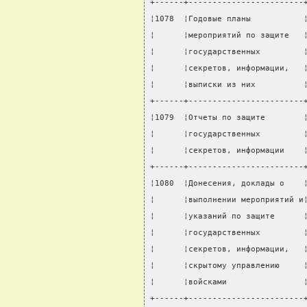
+------+------------------------
¦1078  ¦Годовые планы           
¦      ¦мероприятий по защите   
¦      ¦государственных         
¦      ¦секретов, информации,   
¦      ¦выписки из них          
+------+------------------------
¦1079  ¦Отчеты по защите        
¦      ¦государственных         
¦      ¦секретов, информации    
+------+------------------------
¦1080  ¦Донесения, доклады о    
¦      ¦выполнении мероприятий и
¦      ¦указаний по защите      
¦      ¦государственных         
¦      ¦секретов, информации,   
¦      ¦скрытому управлению     
¦      ¦войсками                
+------+------------------------