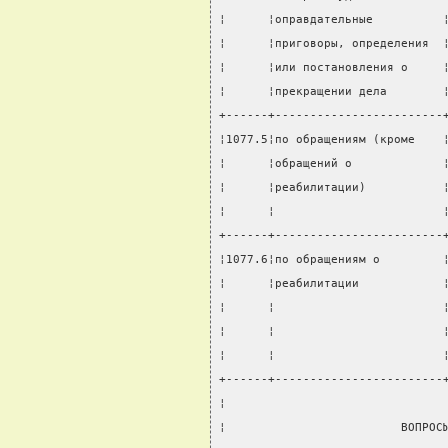
¦      ¦оправдательные          
¦      ¦приговоры, определения  
¦      ¦или постановления о     
¦      ¦прекращении дела        
+------+------------------------
¦1077.5¦по обращениям (кроме    
¦      ¦обращений о             
¦      ¦реабилитации)           
¦      ¦                        
+------+------------------------
¦1077.6¦по обращениям о         
¦      ¦реабилитации            
¦      ¦                        
¦      ¦                        
¦      ¦                        
+------+------------------------
¦                               
¦                         ВОПРОС