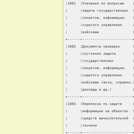
¦1081  ¦Указания по вопросам    
¦      ¦защиты государственных  
¦      ¦секретов, информации,   
¦      ¦скрытого управления     
¦      ¦войсками                
+------+------------------------
¦1082  ¦Документы проверок      
¦      ¦состояния защиты        
¦      ¦государственных         
¦      ¦секретов, информации,   
¦      ¦скрытого управления     
¦      ¦войсками (акты, справки,
¦      ¦доклады и др.)          
+------+------------------------
¦1083  ¦Переписка по защите     
¦      ¦информации на объектах  
¦      ¦средств вычислительной  
¦      ¦техники                 
+------+------------------------