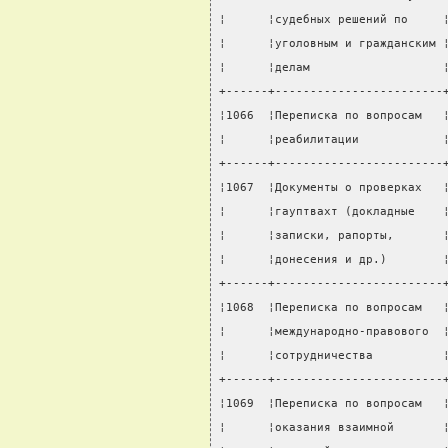
¦      ¦судебных решений по     
¦      ¦уголовным и гражданским 
¦      ¦делам                   
+------+------------------------
¦1066  ¦Переписка по вопросам   
¦      ¦реабилитации            
+------+------------------------
¦1067  ¦Документы о проверках   
¦      ¦гауптвахт (докладные    
¦      ¦записки, рапорты,       
¦      ¦донесения и др.)        
+------+------------------------
¦1068  ¦Переписка по вопросам   
¦      ¦международно-правового  
¦      ¦сотрудничества          
+------+------------------------
¦1069  ¦Переписка по вопросам   
¦      ¦оказания взаимной       