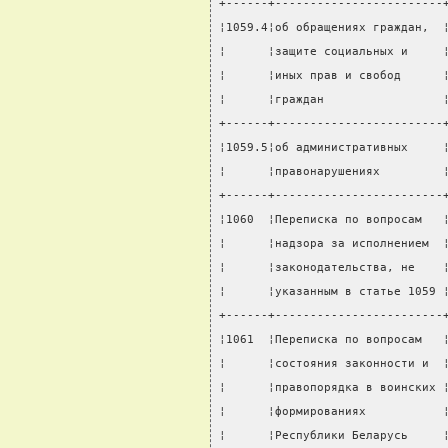
+------+------------------------
¦1059.4¦об обращениях граждан,  
¦      ¦защите социальных и     
¦      ¦иных прав и свобод      
¦      ¦граждан                 
+------+------------------------
¦1059.5¦об административных     
¦      ¦правонарушениях         
+------+------------------------
¦1060  ¦Переписка по вопросам   
¦      ¦надзора за исполнением  
¦      ¦законодательства, не    
¦      ¦указанным в статье 1059 
+------+------------------------
¦1061  ¦Переписка по вопросам   
¦      ¦состояния законности и  
¦      ¦правопорядка в воинских 
¦      ¦формированиях           
¦      ¦Республики Беларусь     