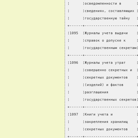
¦      ¦осведомленности в       
¦      ¦сведениях, составляющих 
¦      ¦государственную тайну   
+------+------------------------
¦1095  ¦Журналы учета выдачи    
¦      ¦справок о допуске к     
¦      ¦государственным секретам
+------+------------------------
¦1096  ¦Журналы учета утрат     
¦      ¦совершенно секретных и  
¦      ¦секретных документов    
¦      ¦(изделий) и фактов      
¦      ¦разглашения             
¦      ¦государственных секретов
+------+------------------------
¦1097  ¦Книги учета и           
¦      ¦закрепления хранилищ    
¦      ¦секретных документов    
+------+------------------------