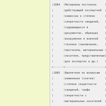
¦1084  ¦Материалы постоянно     
¦      ¦действующей экспертной  
¦      ¦комиссии о степени      
¦      ¦секретности сведений,   
¦      ¦содержащихся в          
¦      ¦документах, образцах    
¦      ¦вооружения и военной    
¦      ¦техники (заключения,    
¦      ¦протоколы, материальные 
¦      ¦носители, представленные
¦      ¦для экспертиз и др.)    
+------+------------------------
¦1085  ¦Бюллетени по вопросам   
¦      ¦изменения (снятия)      
¦      ¦степени секретности     
¦      ¦сведений, грифа         
¦      ¦секретности с           
¦      ¦материальных носителей  