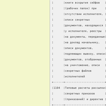
¦      ¦книги вскрытия сейфов   
¦      ¦(рабочих папок) при     
¦      ¦отсутствии исполнителя, 
¦      ¦описи секретных         
¦      ¦документов, находящихся 
¦      ¦у исполнителя, реестры  
¦      ¦на документы, переданные
¦      ¦на доклад начальнику,   
¦      ¦описи документов,       
¦      ¦подлежащих вывозу, описи
¦      ¦документов, отобранных  
¦      ¦на уничтожение, описи   
¦      ¦секретных файлов        
¦      ¦исполнителей            
+------+------------------------
¦1104  ¦Типовые расчеты рассылки
¦      ¦секретных приказов      
¦      ¦(приказаний) и директив 
+------+------------------------