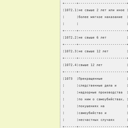
+------+------------------------
¦1072.1¦не свыше 2 лет или иное 
¦      ¦более мягкое наказание  
¦      ¦                        
+------+------------------------
¦1072.2¦не свыше 6 лет          
+------+------------------------
¦1072.3¦не свыше 12 лет         
+------+------------------------
¦1072.4¦свыше 12 лет            
+------+------------------------
¦1073  ¦Прекращенные            
¦      ¦следственные дела и     
¦      ¦надзорные производства  
¦      ¦по ним о самоубийствах, 
¦      ¦покушениях на           
¦      ¦самоубийство и          
¦      ¦несчастных случаях      
+------+------------------------