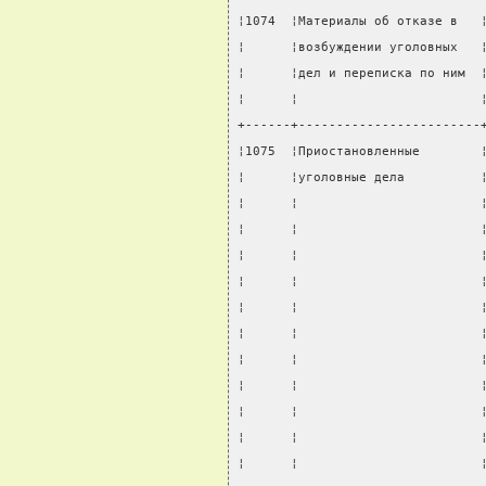
¦1074  ¦Материалы об отказе в   
¦      ¦возбуждении уголовных   
¦      ¦дел и переписка по ним  
¦      ¦                        
+------+------------------------
¦1075  ¦Приостановленные        
¦      ¦уголовные дела          
¦      ¦                        
¦      ¦                        
¦      ¦                        
¦      ¦                        
¦      ¦                        
¦      ¦                        
¦      ¦                        
¦      ¦                        
¦      ¦                        
¦      ¦                        
¦      ¦                        