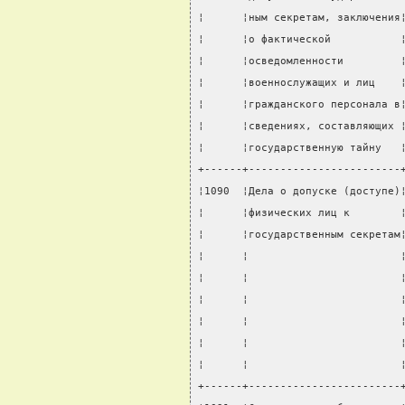
¦      ¦ным секретам, заключения
¦      ¦о фактической           
¦      ¦осведомленности         
¦      ¦военнослужащих и лиц    
¦      ¦гражданского персонала в
¦      ¦сведениях, составляющих 
¦      ¦государственную тайну   
+------+------------------------
¦1090  ¦Дела о допуске (доступе)
¦      ¦физических лиц к        
¦      ¦государственным секретам
¦      ¦                        
¦      ¦                        
¦      ¦                        
¦      ¦                        
¦      ¦                        
¦      ¦                        
+------+------------------------