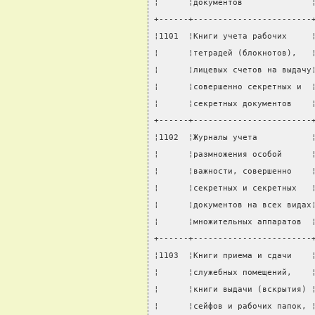
¦      ¦документов              
+------+------------------------
¦1101  ¦Книги учета рабочих     
¦      ¦тетрадей (блокнотов),   
¦      ¦лицевых счетов на выдачу
¦      ¦совершенно секретных и  
¦      ¦секретных документов    
+------+------------------------
¦1102  ¦Журналы учета           
¦      ¦размножения особой      
¦      ¦важности, совершенно    
¦      ¦секретных и секретных   
¦      ¦документов на всех видах
¦      ¦множительных аппаратов  
+------+------------------------
¦1103  ¦Книги приема и сдачи    
¦      ¦служебных помещений,    
¦      ¦книги выдачи (вскрытия) 
¦      ¦сейфов и рабочих папок, 