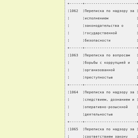
+------+------------------------
¦1062  ¦Переписка по надзору за 
¦      ¦исполнением             
¦      ¦законодательства о      
¦      ¦государственной         
¦      ¦безопасности            
+------+------------------------
¦1063  ¦Переписка по вопросам   
¦      ¦борьбы с коррупцией и   
¦      ¦организованной          
¦      ¦преступностью           
+------+------------------------
¦1064  ¦Переписка по надзору за 
¦      ¦следствием, дознанием и 
¦      ¦оперативно-розыскной    
¦      ¦деятельностью           
+------+------------------------
¦1065  ¦Переписка по надзору за 
¦      ¦соответствием закону    