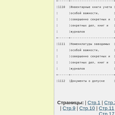
+------+------------------------
¦1110  ¦Инвентарные книги учета 
¦      ¦особой важности,        
¦      ¦совершенно секретных и  
¦      ¦секретных дел, книг и   
¦      ¦журналов                
+------+------------------------
¦1111  ¦Номенклатуры заводимых  
¦      ¦особой важности,        
¦      ¦совершенно секретных и  
¦      ¦секретных дел, книг и   
¦      ¦журналов                
+------+------------------------
¦1112  ¦Документы о допуске     
Страницы:
|
Стр.1
|
Стр.
|
Стр.9
|
Стр.10
|
Стр.11
Стр.17