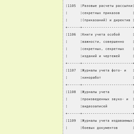
¦1105  ¦Разовые расчеты рассылки
¦      ¦секретных приказов      
¦      ¦(приказаний) и директив 
+------+------------------------
¦1106  ¦Книги учета особой      
¦      ¦важности, совершенно    
¦      ¦секретных, секретных    
¦      ¦изданий и чертежей      
+------+------------------------
¦1107  ¦Журналы учета фото- и   
¦      ¦киноработ               
+------+------------------------
¦1108  ¦Журналы учета           
¦      ¦произведенных звуко- и  
¦      ¦видеозаписей            
+------+------------------------
¦1109  ¦Журналы учета издаваемых
¦      ¦боевых документов       