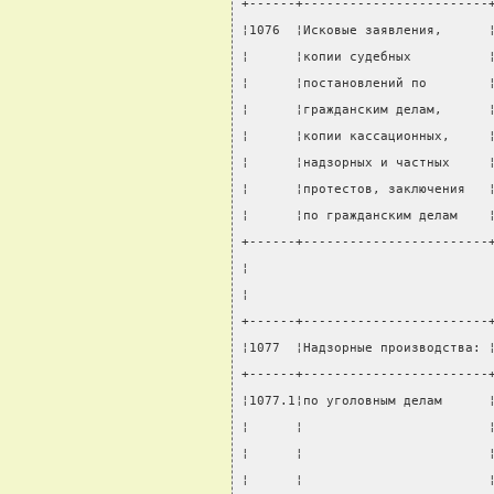
+------+------------------------
¦1076  ¦Исковые заявления,      
¦      ¦копии судебных          
¦      ¦постановлений по        
¦      ¦гражданским делам,      
¦      ¦копии кассационных,     
¦      ¦надзорных и частных     
¦      ¦протестов, заключения   
¦      ¦по гражданским делам    
+------+------------------------
¦                               
¦                               
+------+------------------------
¦1077  ¦Надзорные производства: 
+------+------------------------
¦1077.1¦по уголовным делам      
¦      ¦                        
¦      ¦                        
¦      ¦                        