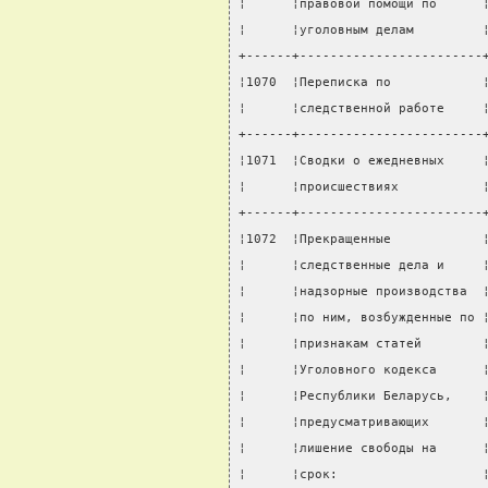
¦      ¦правовой помощи по      
¦      ¦уголовным делам         
+------+------------------------
¦1070  ¦Переписка по            
¦      ¦следственной работе     
+------+------------------------
¦1071  ¦Сводки о ежедневных     
¦      ¦происшествиях           
+------+------------------------
¦1072  ¦Прекращенные            
¦      ¦следственные дела и     
¦      ¦надзорные производства  
¦      ¦по ним, возбужденные по 
¦      ¦признакам статей        
¦      ¦Уголовного кодекса      
¦      ¦Республики Беларусь,    
¦      ¦предусматривающих       
¦      ¦лишение свободы на      
¦      ¦срок:                   