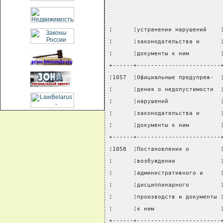
¦      ¦устранении нарушений    
¦      ¦законодательства и      
¦      ¦документы к ним         
+------+------------------------
¦1057  ¦Официальные предупреж-  
¦      ¦дения о недопустимости  
¦      ¦нарушений               
¦      ¦законодательства и      
¦      ¦документы к ним         
+------+------------------------
¦1058  ¦Постановления о         
¦      ¦возбуждении             
¦      ¦административного и     
¦      ¦дисциплинарного         
¦      ¦производств и документы 
¦      ¦к ним                   
+------+------------------------