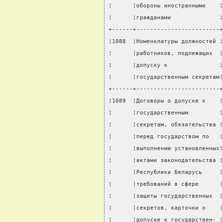
¦      ¦обороны иностранными    
¦      ¦гражданами              
+------+------------------------
¦1088  ¦Номенклатуры должностей 
¦      ¦работников, подлежащих  
¦      ¦допуску к               
¦      ¦государственным секретам
+------+------------------------
¦1089  ¦Договоры о допуске к    
¦      ¦государственным         
¦      ¦секретам, обязательства 
¦      ¦перед государством по   
¦      ¦выполнению установленных
¦      ¦актами законодательства 
¦      ¦Республики Беларусь     
¦      ¦требований в сфере      
¦      ¦защиты государственных  
¦      ¦секретов, карточки о    
¦      ¦допуске к государствен- 