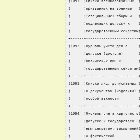
¦1091  ¦Списки военнообязанных, 
¦      ¦призванных на военные   
¦      ¦(специальные) сборы и   
¦      ¦подлежащих допуску к    
¦      ¦государственным секретам
+------+------------------------
¦1092  ¦Журналы учета дел о     
¦      ¦допуске (доступе)       
¦      ¦физических лиц к        
¦      ¦государственным секретам
+------+------------------------
¦1093  ¦Списки лиц, допускаемых 
¦      ¦к документам (изделиям) 
¦      ¦особой важности         
+------+------------------------
¦1094  ¦Журналы учета карточек о
¦      ¦допуске к государствен- 
¦      ¦ным секретам, заключений
¦      ¦о фактической           