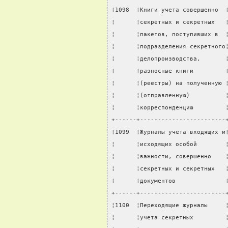
¦1098  ¦Книги учета совершенно  
¦      ¦секретных и секретных   
¦      ¦пакетов, поступивших в  
¦      ¦подразделения секретного
¦      ¦делопроизводства,       
¦      ¦разносные книги         
¦      ¦(реестры) на полученную 
¦      ¦(отправленную)          
¦      ¦корреспонденцию         
+------+------------------------
¦1099  ¦Журналы учета входящих и
¦      ¦исходящих особой        
¦      ¦важности, совершенно    
¦      ¦секретных и секретных   
¦      ¦документов              
+------+------------------------
¦1100  ¦Переходящие журналы     
¦      ¦учета секретных         