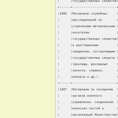
¦      ¦государственных секретов
+------+------------------------
¦1086  ¦Материалы служебных     
¦      ¦расследований по        
¦      ¦утраченным материальным 
¦      ¦носителям               
¦      ¦государственных секретов
¦      ¦и разглашенным          
¦      ¦сведениям, составляющим 
¦      ¦государственные секреты 
¦      ¦(доклады, докладные     
¦      ¦записки, справки,       
¦      ¦рапорты и др.)          
+------+------------------------
¦1087  ¦Материалы по посещению  
¦      ¦органов военного        
¦      ¦управления, соединений, 
¦      ¦воинских частей и       
¦      ¦организаций Министерства