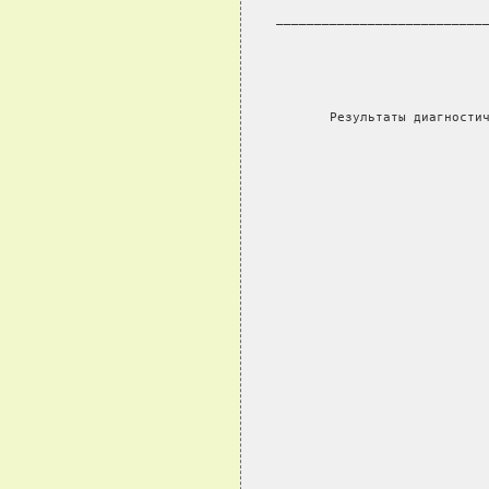
___________________________
                           
       Результаты диагности
                           