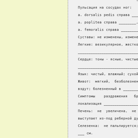
                           
Пульсация на сосудах ног:
а. dorsalis pedis справа __
а. poplitea справа ________
а. femoralis справа _______
Суставы: не изменены, измен
Легкие: везикулярное, жестк
___________________________
Сердце: тоны - ясные, чисты
___________________________
Язык: чистый, влажный; сухо
Живот:  мягкий,  безболезне
вздут; болезненный в ______
Симптомы    раздражения   б
локализация _______________
Печень:  не  увеличена,  не
выступает из-под реберной д
Селезенка:  не пальпируется
___ см.