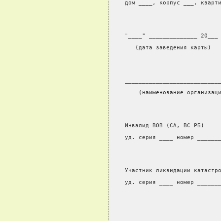
дом ____, корпус ___, кварт
"____" ______________ 20___
   (дата заведения карты)
___________________________
    (наименование организац
Инвалид ВОВ (СА, ВС РБ)    
уд. серия ____ номер ______
Участник ликвидации катастр
уд. серия ____ номер ______
                           