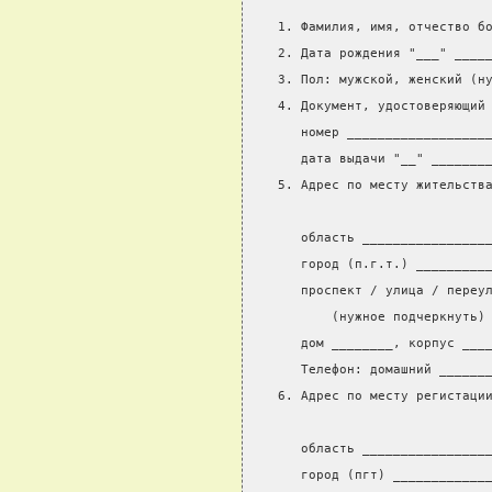
1. Фамилия, имя, отчество б
2. Дата рождения "___" ____
3. Пол: мужской, женский (н
4. Документ, удостоверяющий
   номер __________________
   дата выдачи "__" _______
5. Адрес по месту жительств
                           
   область ________________
   город (п.г.т.) _________
   проспект / улица / переу
       (нужное подчеркнуть)
   дом ________, корпус ___
   Телефон: домашний ______
6. Адрес по месту регистаци
                           
   область ________________
   город (пгт) ____________