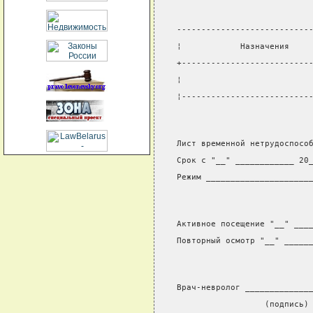
---------------------------
¦            Назначения    
+--------------------------
¦                          
¦--------------------------
Лист временной нетрудоспосо
Срок с "__" ____________ 20
Режим _____________________
Активное посещение "__" ___
Повторный осмотр "__" _____
Врач-невролог _____________
                  (подпись)