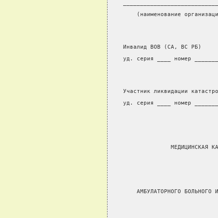
___________________________
    (наименование организац
Инвалид ВОВ (СА, ВС РБ)    
уд. серия ____ номер ______
Участник ликвидации катастр
уд. серия ____ номер ______
                           
              МЕДИЦИНСКАЯ К
                           
    АМБУЛАТОРНОГО БОЛЬНОГО 