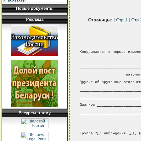
Контакты
Новые документы
Реклама
Страницы:
|
Стр.1
|
Стр.
Координация: в норме, измен
                           
___________________________
                     патоло
Другие обнаруженные отклоне
___________________________
___________________________
Диагноз ___________________
___________________________
Ресурсы в тему
Группа "Д" наблюдения (Д1, 