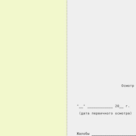
                     Осмотр
"__" ____________ 20__ г.
 (дата первичного осмотра)
Жалобы ____________________