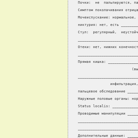
Почки:  не  пальпируются, п
Симптом поколачивания отриц
Мочеиспускание: нормальное,
никтурия: нет, есть _______
Стул:  регулярный,  неустой
___________________________
Отеки: нет, нижних конечнос
___________________________
Прямая кишка: _____________
                         (в
___________________________
               инфильтрация
пальцевое обследование ____
Наружные половые органы: но
Status localis: ___________
Проводимые манипуляции ____
___________________________
___________________________
Дополнительные данные: ____