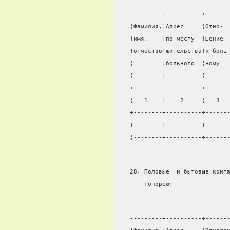
---------+----------+------
¦Фамилия,¦Адрес     ¦Отно- 
¦имя,    ¦по месту  ¦шение 
¦отчество¦жительства¦к боль
¦        ¦больного  ¦ному  
¦        ¦          ¦      
+--------+----------+------
¦   1    ¦    2     ¦   3  
+--------+----------+------
¦        ¦          ¦      
¦--------+----------+------
28. Половые  и бытовые конт
    гонорею:
---------+----------+------