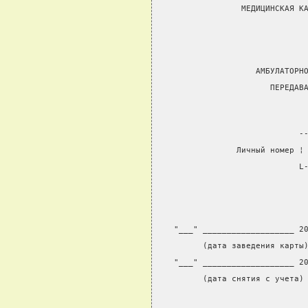
              МЕДИЦИНСКАЯ К
                           
                 АМБУЛАТОРН
                    ПЕРЕДАВ
                          -
             Личный номер ¦
                          L
                           
"___" ___________________ 2
      (дата заведения карты
"___" ___________________ 2
      (дата снятия с учета)