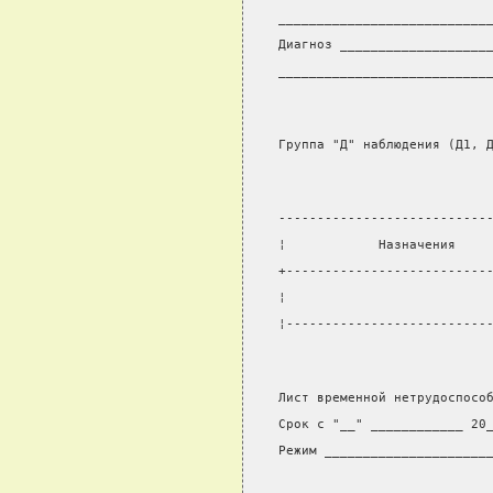
___________________________
Диагноз ___________________
___________________________
Группа "Д" наблюдения (Д1, 
---------------------------
¦            Назначения    
+--------------------------
¦                          
¦--------------------------
Лист временной нетрудоспосо
Срок с "__" ____________ 20
Режим _____________________