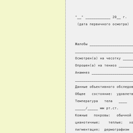
"__" ____________ 20__ г.
 (дата первичного осмотра)
Жалобы ____________________
___________________________
Осмотрен(а) на чесотку ____
Опрошен(а) на тениоз ______
Анамнез ___________________
___________________________
Данные объективного обследо
Общее   состояние:  удовлет
Температура   тела   ____  
_____/_____ мм рт.ст.
Кожные   покровы:   обычной
цианотичные;    теплые;   х
пигментация;  дермографизм 