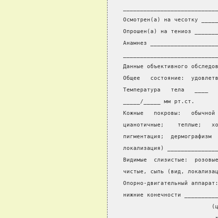
___________________________
Осмотрен(а) на чесотку ____
Опрошен(а) на тениоз ______
Анамнез ___________________
___________________________
Данные объективного обследо
Общее   состояние:  удовлет
Температура   тела   ____  
_____/_____ мм рт.ст.
Кожные   покровы:   обычной
цианотичные;    теплые;   х
пигментация;  дермографизм 
локализация) ______________
Видимые  слизистые:  розовы
чистые, сыпь (вид, локализа
Опорно-двигательный аппарат
нижние конечности _________
                          (