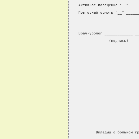
Активное посещение "__" ___
Повторный осмотр "__" _____
Врач-уролог _____________ _
              (подпись)    
        Вкладыш о больном г