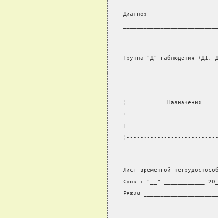
___________________________
Диагноз ___________________
___________________________
Группа "Д" наблюдения (Д1, 
---------------------------
¦            Назначения    
+--------------------------
¦                          
¦--------------------------
Лист временной нетрудоспосо
Срок с "__" ____________ 20
Режим _____________________