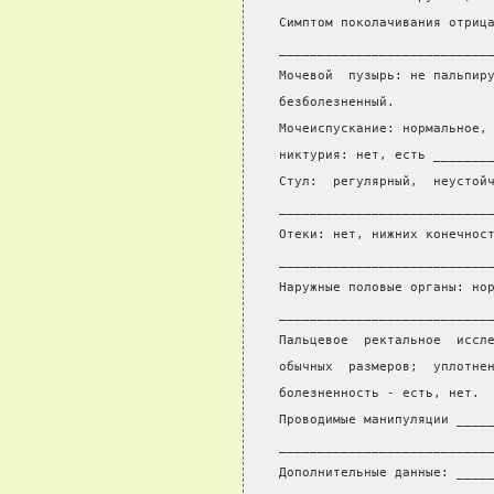
Симптом поколачивания отриц
___________________________
Мочевой  пузырь: не пальпир
безболезненный.
Мочеиспускание: нормальное,
никтурия: нет, есть _______
Стул:  регулярный,  неустой
___________________________
Отеки: нет, нижних конечнос
___________________________
Наружные половые органы: но
___________________________
Пальцевое  ректальное  иссл
обычных  размеров;  уплотне
болезненность - есть, нет.
Проводимые манипуляции ____
___________________________
Дополнительные данные: ____