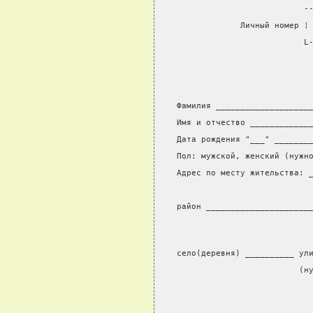
                          -
             Личный номер ¦
                          L
                           
Фамилия ___________________
Имя и отчество ____________
Дата рождения "___" _______
Пол: мужской, женский (нужн
Адрес по месту жительства: 
                           
район _____________________
село(деревня) __________ ул
                         (н