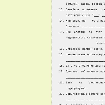
    замужем, вдова, вдовец 
13. Семейное  положение   и
    Дата изменения: "___" _
14. Наименование    организ
    больного: _____________
15. Вид  оплаты:  за  счет 
    медицинского страховани
                      (нужн
16. Страховой полис (серия,
17. Наименование организаци
    _______________________
18. Дата установления диагн
19. Диагноз  заболевания пр
    _______________________
20. Взят    на    диспансер
    подчеркнуть).
21. Сопутствующие соматичес
    _______________________