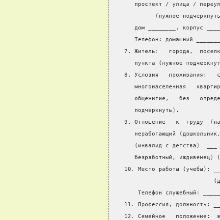
   проспект / улица / переу
         (нужное подчеркнут
   дом ________, корпус ___
   Телефон: домашний ______
7. Житель:   города,  посел
   пункта (нужное подчеркну
8. Условия   проживания:   
   многонаселенная   кварти
   общежитие,   без   опред
   подчеркнуть).
9. Отношение   к  труду  (н
   неработающий (дошкольник
   (инвалид с детства)  ___
   безработный, иждивенец) 
10. Место работы (учебы): _
                          (
    Телефон служебный: ____
11. Профессия, должность: _
12. Семейное   положение:  