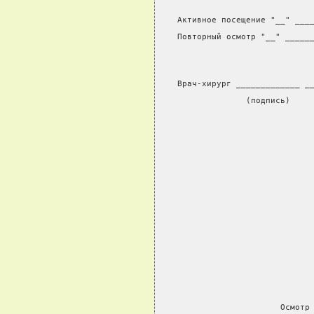
Активное посещение "__" ___
Повторный осмотр "__" _____
Врач-хирург _____________ _
              (подпись)    
                     Осмотр