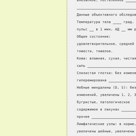
внезапное, постепенное ____
___________________________
Данные объективного обследо
Температура тела ____ град.
пульс __ в 1 мин, АД __ мм 
Общее состояние:           
удовлетворительное, средней
тяжести, тяжелое.          
Кожа: влажная, сухая, чиста
сыпь ______________________
Слизистая глотки: без измен
гиперемирована ____________
Небные миндалины (D, S): бе
изменений, увеличены 1, 2, 
бугристые, патологическое  
содержимое в лакунах ______
прочее ____________________
Лимфатические узлы: в норме
увеличены шейные, увеличены