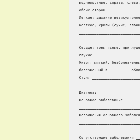
подчелюстные, справа, слева
обеих сторон ______________
Легкие: дыхание везикулярно
жесткое, хрипы (сухие, влаж
___________________________
___________________________
Сердце: тоны ясные, приглуш
глухие ____________________
Живот: мягкий, безболезненн
болезненный в _________ обл
Стул: _____________________
___________________________
Диагноз:                   
Основное заболевание ______
___________________________
Осложнения основного заболе
___________________________
___________________________
Сопутствующие заболевания _