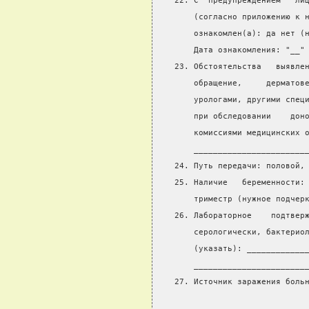
22. С  предупреждением   ли
    (согласно приложению к 
    ознакомлен(а): да нет (
    Дата ознакомления: "__"
23. Обстоятельства   выявле
    обращение,     дерматов
    урологами, другими спец
    при обследовании    дон
    комиссиями медицинских 
    _______________________
24. Путь передачи: половой,
25. Наличие   беременности:
    триместр (нужное подчер
26. Лабораторное    подтвер
    серологически, бактерио
    (указать): ____________
    _______________________
27. Источник заражения боль