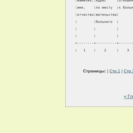
¦Фамилия,¦Адрес     ¦Отноше
¦имя,    ¦по месту  ¦к боль
¦отчество¦жительства¦      
¦        ¦больного  ¦      
¦        ¦          ¦      
¦        ¦          ¦      
+--------+----------+------
¦   1    ¦    2     ¦    3 
Страницы:
|
Стр.1
|
Стр.
< Г