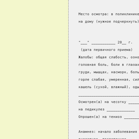
Место осмотра: в поликлиник
на дому (нужное подчеркнуть
"___" ___________ 20__ г.  
 (дата первичного приема)  
Жалобы: общая слабость, озн
головная боль, боли в глаза
груди, мышцах, насморк, бол
горле слабая, умеренная, си
кашель (сухой, влажный), од
___________________________
Осмотрен(а) на чесотку ____
на педикулез _____________ 
Опрошен(а) на тениоз ______
                           
Анамнез: начало заболевания