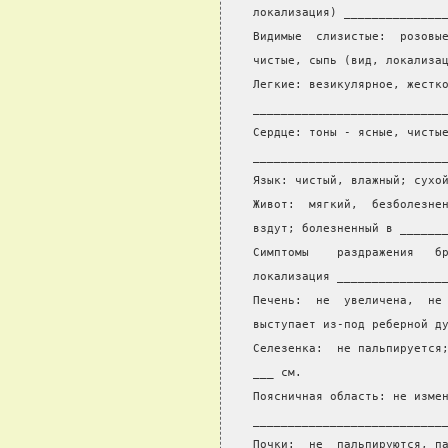
локализация) ______________
Видимые  слизистые:  розовы
чистые, сыпь (вид, локализа
Легкие: везикулярное, жестк
___________________________
Сердце: тоны - ясные, чисты
___________________________
Язык: чистый, влажный; сухо
Живот:  мягкий,  безболезне
вздут; болезненный в ______
Симптомы    раздражения   б
локализация _______________
Печень:  не  увеличена,  не
выступает из-под реберной д
Селезенка:  не пальпируется
___ см.
Поясничная область: не изме
___________________________
Почки:  не  пальпируются, п