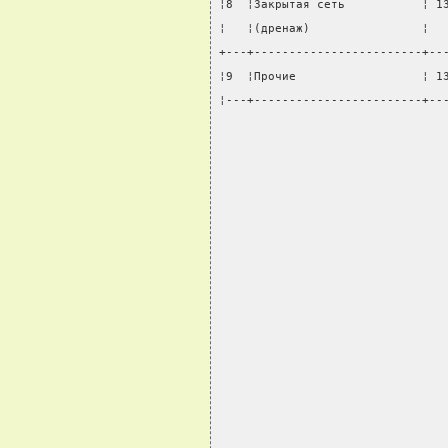
¦8  ¦Закрытая сеть           ¦ 1
¦   ¦(дренаж)                ¦  
+---+------------------------+--
¦9  ¦Прочие                  ¦ 1
¦---+------------------------+--