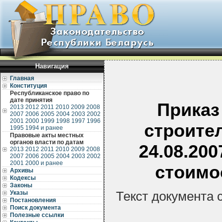
Навигация
Главная
Конституция
Республиканское право по
дате принятия
Приказ
2013
2012
2011
2010
2009
2008
2007
2006
2005
2004
2003
2002
2001
2000
1999
1998
1997
1996
строите
1995
1994 и ранее
Правовые акты местных
органов власти по датам
24.08.20
2013
2012
2011
2010
2009
2008
2007
2006
2005
2004
2003
2002
2001
2000 и ранее
стоимо
Архивы
Кодексы
Законы
Текст документа 
Указы
Постановления
Поиск документа
Полезные ссылки