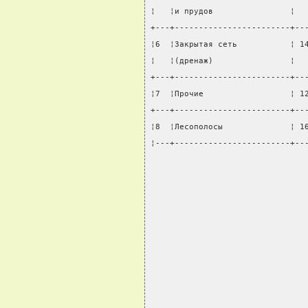
¦   ¦и прудов                ¦  
+---+------------------------+--
¦6  ¦Закрытая сеть           ¦ 1
¦   ¦(дренаж)                ¦  
+---+------------------------+--
¦7  ¦Прочие                  ¦ 1
+---+------------------------+--
¦8  ¦Лесополосы              ¦ 1
¦---+------------------------+--