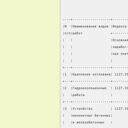
----+-------------------+-------
¦N  ¦Наименование видов ¦Индексы
¦п/п¦работ              +-------
¦   ¦                   ¦Основна
¦   ¦                   ¦заработ
¦   ¦                   ¦ная пла
¦   ¦                   ¦       
+---+-------------------+-------
¦1  ¦Крепление котлована¦ 1127,3
+---+-------------------+-------
¦2  ¦Гидроизоляционные  ¦ 1127,3
¦   ¦работы             ¦       
+---+-------------------+-------
¦3  ¦Устройство         ¦ 1127,3
¦   ¦монолитных бетонных¦       
¦   ¦и железобетонных   ¦       