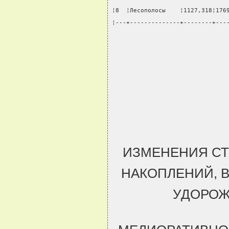
¦8  ¦Лесополосы    ¦1127,318¦176
¦---+--------------+--------+---
ИЗМЕНЕНИЯ СТ
НАКОПЛЕНИЙ, 
УДОРОЖ