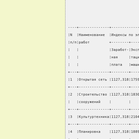
----+--------------+------------
¦N  ¦Наименование  ¦Индексы по э
¦п/п¦работ         +--------+---
¦   ¦              ¦Заработ-¦Экс
¦   ¦              ¦ная     ¦тац
¦   ¦              ¦плата   ¦маш
+---+--------------+--------+---
¦1  ¦Открытая сеть ¦1127,318¦175
+---+--------------+--------+---
¦2  ¦Строительство ¦1127,318¦183
¦   ¦сооружений    ¦        ¦   
+---+--------------+--------+---
¦3  ¦Культуртехника¦1127,318¦210
+---+--------------+--------+---
¦4  ¦Планировка    ¦1127,318¦188