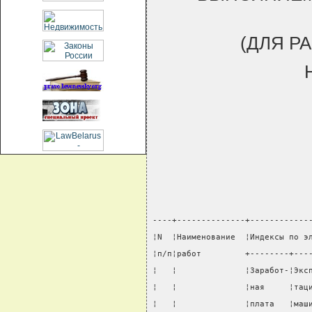
(ДЛЯ Р
----+--------------+------------
¦N  ¦Наименование  ¦Индексы по э
¦п/п¦работ         +--------+---
¦   ¦              ¦Заработ-¦Экс
¦   ¦              ¦ная     ¦тац
¦   ¦              ¦плата   ¦маш