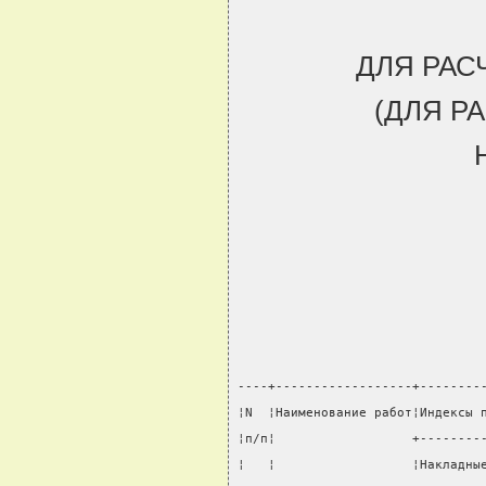
ДЛЯ РАС
(ДЛЯ Р
----+------------------+--------
¦N  ¦Наименование работ¦Индексы 
¦п/п¦                  +--------
¦   ¦                  ¦Накладны