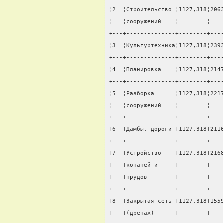
¦2  ¦Строительство ¦1127,318¦206
¦   ¦сооружений    ¦        ¦   
+---+--------------+--------+---
¦3  ¦Культуртехника¦1127,318¦239
+---+--------------+--------+---
¦4  ¦Планировка    ¦1127,318¦214
+---+--------------+--------+---
¦5  ¦Разборка      ¦1127,318¦221
¦   ¦сооружений    ¦        ¦   
+---+--------------+--------+---
¦6  ¦Дамбы, дороги ¦1127,318¦211
+---+--------------+--------+---
¦7  ¦Устройство    ¦1127,318¦216
¦   ¦копаней и     ¦        ¦   
¦   ¦прудов        ¦        ¦   
+---+--------------+--------+---
¦8  ¦Закрытая сеть ¦1127,318¦155
¦   ¦(дренаж)      ¦        ¦   