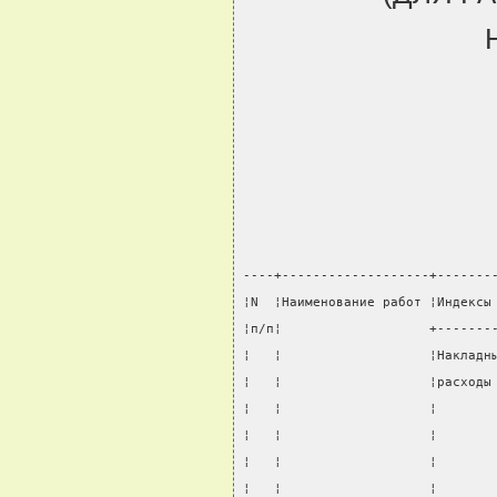
----+-------------------+-------
¦N  ¦Наименование работ ¦Индексы
¦п/п¦                   +-------
¦   ¦                   ¦Накладн
¦   ¦                   ¦расходы
¦   ¦                   ¦       
¦   ¦                   ¦       
¦   ¦                   ¦       
¦   ¦                   ¦       