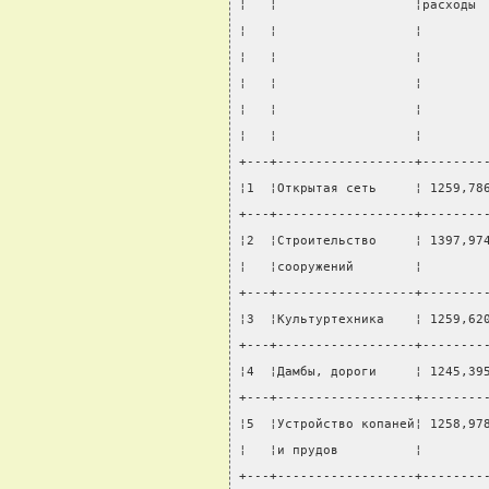
¦   ¦                  ¦расходы 
¦   ¦                  ¦        
¦   ¦                  ¦        
¦   ¦                  ¦        
¦   ¦                  ¦        
¦   ¦                  ¦        
+---+------------------+--------
¦1  ¦Открытая сеть     ¦ 1259,78
+---+------------------+--------
¦2  ¦Строительство     ¦ 1397,97
¦   ¦сооружений        ¦        
+---+------------------+--------
¦3  ¦Культуртехника    ¦ 1259,62
+---+------------------+--------
¦4  ¦Дамбы, дороги     ¦ 1245,39
+---+------------------+--------
¦5  ¦Устройство копаней¦ 1258,97
¦   ¦и прудов          ¦        
+---+------------------+--------