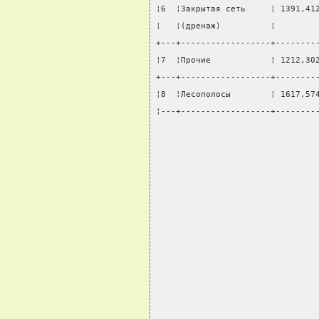
¦6  ¦Закрытая сеть     ¦ 1391,41
¦   ¦(дренаж)          ¦        
+---+------------------+--------
¦7  ¦Прочие            ¦ 1212,30
+---+------------------+--------
¦8  ¦Лесополосы        ¦ 1617,57
¦---+------------------+--------