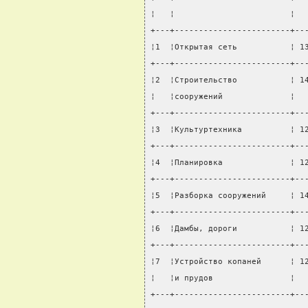
¦   ¦                        ¦  
+---+------------------------+--
¦1  ¦Открытая сеть           ¦ 1
+---+------------------------+--
¦2  ¦Строительство           ¦ 1
¦   ¦сооружений              ¦  
+---+------------------------+--
¦3  ¦Культуртехника          ¦ 1
+---+------------------------+--
¦4  ¦Планировка              ¦ 1
+---+------------------------+--
¦5  ¦Разборка сооружений     ¦ 1
+---+------------------------+--
¦6  ¦Дамбы, дороги           ¦ 1
+---+------------------------+--
¦7  ¦Устройство копаней      ¦ 1
¦   ¦и прудов                ¦  
+---+------------------------+--