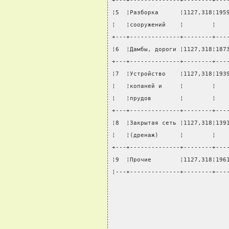
+---+--------------+--------+---
¦5  ¦Разборка      ¦1127,318¦195
¦   ¦сооружений    ¦        ¦   
+---+--------------+--------+---
¦6  ¦Дамбы, дороги ¦1127,318¦187
+---+--------------+--------+---
¦7  ¦Устройство    ¦1127,318¦193
¦   ¦копаней и     ¦        ¦   
¦   ¦прудов        ¦        ¦   
+---+--------------+--------+---
¦8  ¦Закрытая сеть ¦1127,318¦139
¦   ¦(дренаж)      ¦        ¦   
+---+--------------+--------+---
¦9  ¦Прочие        ¦1127,318¦196
¦---+--------------+--------+---