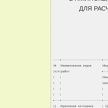
ДЛЯ РАС
----+------------------------+--
¦N  ¦Наименование видов      ¦Ин
¦п/п¦работ                   +--
¦   ¦                        ¦На
¦   ¦                        ¦ра
¦   ¦                        ¦  
¦   ¦                        ¦  
+---+------------------------+--
¦1  ¦Крепление котлована     ¦ 1