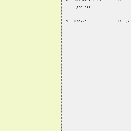
¦8  ¦Закрытая сеть      ¦ 1335,3
¦   ¦(дренаж)           ¦       
+---+-------------------+-------
¦9  ¦Прочие             ¦ 1355,7
¦---+-------------------+-------