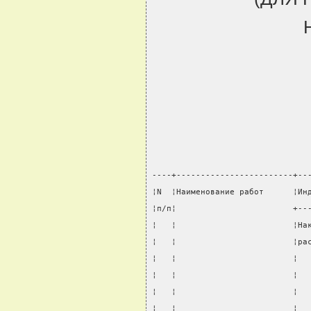
----+------------------------+--
¦N  ¦Наименование работ      ¦Ин
¦п/п¦                        +--
¦   ¦                        ¦На
¦   ¦                        ¦ра
¦   ¦                        ¦  
¦   ¦                        ¦  
¦   ¦                        ¦  
¦   ¦                        ¦  