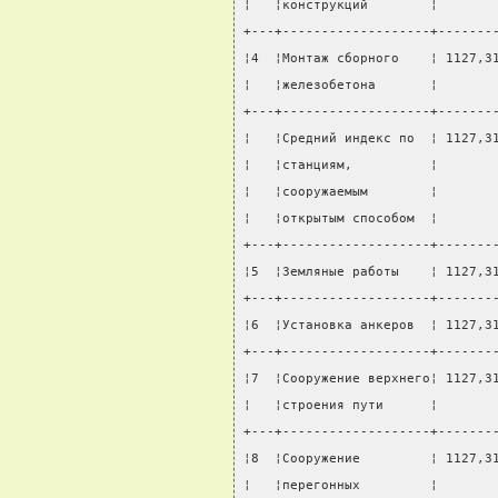
¦   ¦конструкций        ¦       
+---+-------------------+-------
¦4  ¦Монтаж сборного    ¦ 1127,3
¦   ¦железобетона       ¦       
+---+-------------------+-------
¦   ¦Средний индекс по  ¦ 1127,3
¦   ¦станциям,          ¦       
¦   ¦сооружаемым        ¦       
¦   ¦открытым способом  ¦       
+---+-------------------+-------
¦5  ¦Земляные работы    ¦ 1127,3
+---+-------------------+-------
¦6  ¦Установка анкеров  ¦ 1127,3
+---+-------------------+-------
¦7  ¦Сооружение верхнего¦ 1127,3
¦   ¦строения пути      ¦       
+---+-------------------+-------
¦8  ¦Сооружение         ¦ 1127,3
¦   ¦перегонных         ¦       