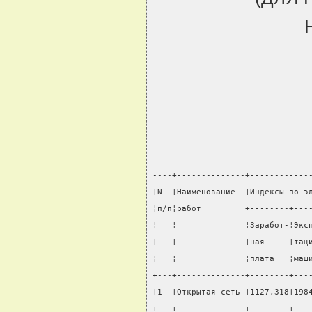
----+--------------+------------
¦N  ¦Наименование  ¦Индексы по э
¦п/п¦работ         +--------+---
¦   ¦              ¦Заработ-¦Экс
¦   ¦              ¦ная     ¦тац
¦   ¦              ¦плата   ¦маш
+---+--------------+--------+---
¦1  ¦Открытая сеть ¦1127,318¦198
+---+--------------+--------+---