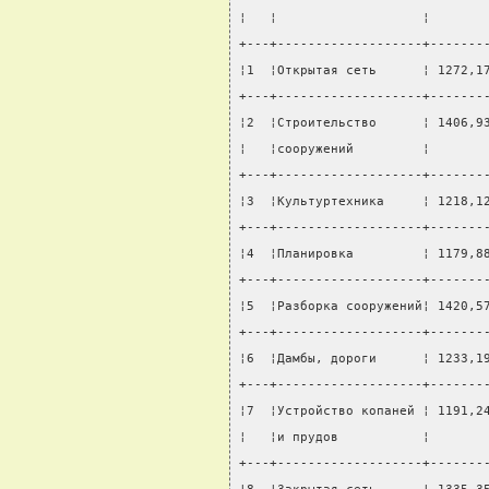
¦   ¦                   ¦       
+---+-------------------+-------
¦1  ¦Открытая сеть      ¦ 1272,1
+---+-------------------+-------
¦2  ¦Строительство      ¦ 1406,9
¦   ¦сооружений         ¦       
+---+-------------------+-------
¦3  ¦Культуртехника     ¦ 1218,1
+---+-------------------+-------
¦4  ¦Планировка         ¦ 1179,8
+---+-------------------+-------
¦5  ¦Разборка сооружений¦ 1420,5
+---+-------------------+-------
¦6  ¦Дамбы, дороги      ¦ 1233,1
+---+-------------------+-------
¦7  ¦Устройство копаней ¦ 1191,2
¦   ¦и прудов           ¦       
+---+-------------------+-------