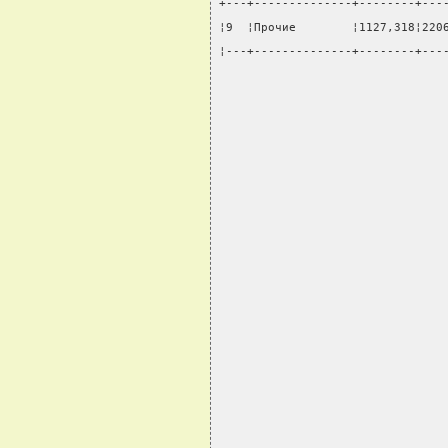
+---+--------------+--------+---
¦9  ¦Прочие        ¦1127,318¦220
¦---+--------------+--------+---