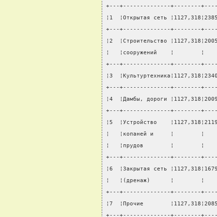
+---+--------------+--------+---
¦1  ¦Открытая сеть ¦1127,318¦238
+---+--------------+--------+---
¦2  ¦Строительство ¦1127,318¦200
¦   ¦сооружений    ¦        ¦   
+---+--------------+--------+---
¦3  ¦Культуртехника¦1127,318¦234
+---+--------------+--------+---
¦4  ¦Дамбы, дороги ¦1127,318¦200
+---+--------------+--------+---
¦5  ¦Устройство    ¦1127,318¦211
¦   ¦копаней и     ¦        ¦   
¦   ¦прудов        ¦        ¦   
+---+--------------+--------+---
¦6  ¦Закрытая сеть ¦1127,318¦167
¦   ¦(дренаж)      ¦        ¦   
+---+--------------+--------+---
¦7  ¦Прочие        ¦1127,318¦208
+---+--------------+--------+---