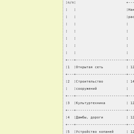
¦п/п¦                        +--
¦   ¦                        ¦На
¦   ¦                        ¦ра
¦   ¦                        ¦  
¦   ¦                        ¦  
¦   ¦                        ¦  
¦   ¦                        ¦  
¦   ¦                        ¦  
+---+------------------------+--
¦1  ¦Открытая сеть           ¦ 1
+---+------------------------+--
¦2  ¦Строительство           ¦ 1
¦   ¦сооружений              ¦  
+---+------------------------+--
¦3  ¦Культуртехника          ¦ 1
+---+------------------------+--
¦4  ¦Дамбы, дороги           ¦ 1
+---+------------------------+--
¦5  ¦Устройство копаней      ¦ 1