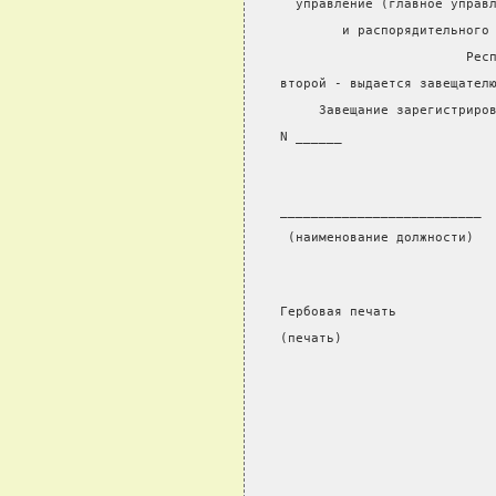
  управление (главное управ
        и распорядительного
                        Рес
второй - выдается завещател
     Завещание зарегистриро
N ______
__________________________ 
 (наименование должности)  
Гербовая печать
(печать)