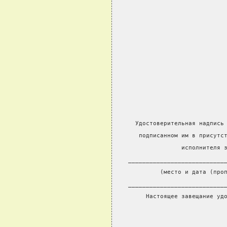
  Удостоверительная надпись
   подписанном им в присутс
               исполнителя 
___________________________
         (место и дата (про
___________________________
     Настоящее завещание уд
                           
                           