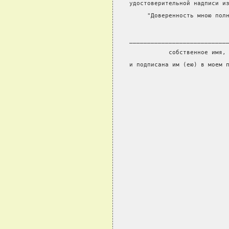
удостоверительной надписи и
     "Доверенность мною пол
                           
___________________________
           собственное имя,
и подписана им (ею) в моем 