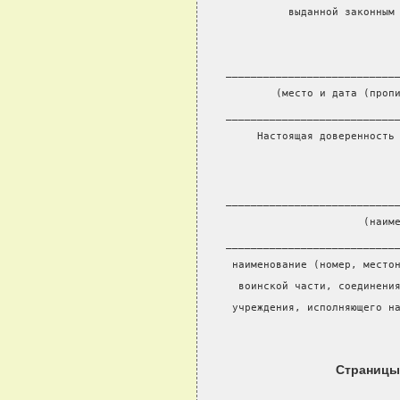
          выданной законным
___________________________
        (место и дата (проп
___________________________
     Настоящая доверенность
                           
                           
___________________________
                      (наим
___________________________
 наименование (номер, место
  воинской части, соединени
 учреждения, исполняющего н
Страницы