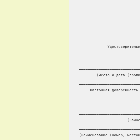
             Удостоверитель
___________________________
        (место и дата (проп
___________________________
     Настоящая доверенность
                           
                           
___________________________
                      (наим
___________________________
(наименование (номер, место