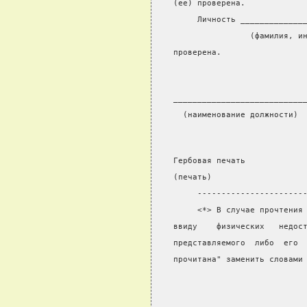
(ее) проверена.
     Личность _____________
                (фамилия, и
проверена.
___________________________
  (наименование должности) 
Гербовая печать
(печать)
     ----------------------
     <*> В случае прочтения
ввиду    физических   недос
представляемого  либо  его 
прочитана" заменить словами