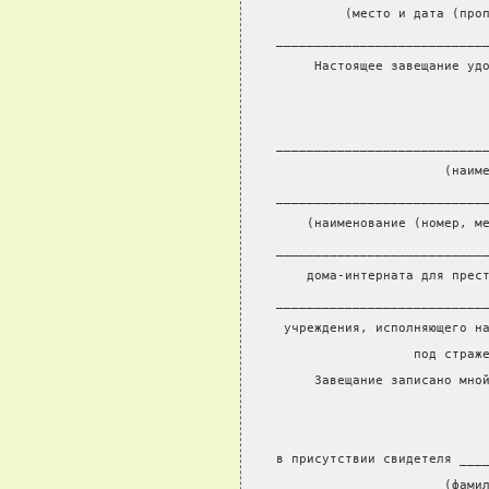
         (место и дата (про
___________________________
     Настоящее завещание уд
                           
                           
___________________________
                      (наим
___________________________
    (наименование (номер, м
___________________________
    дома-интерната для прес
___________________________
 учреждения, исполняющего н
                  под страж
     Завещание записано мно
                           
                           
в присутствии свидетеля ___
                      (фами