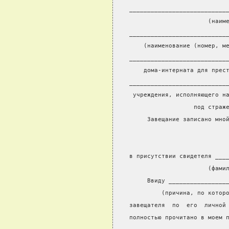
___________________________
                      (наим
___________________________
    (наименование (номер, м
___________________________
    дома-интерната для прес
___________________________
 учреждения, исполняющего н
                  под страж
     Завещание записано мно
                           
                           
в присутствии свидетеля ___
                      (фами
     Ввиду ________________
         (причина, по котор
завещателя  по  его  личной
полностью прочитано в моем 