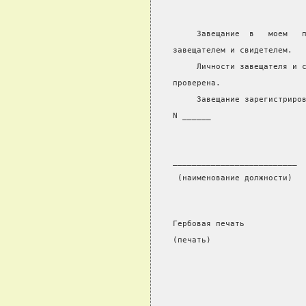
                           
                           
     Завещание  в   моем   
завещателем и свидетелем.
     Личности завещателя и 
проверена.
     Завещание зарегистриро
N ______
__________________________ 
 (наименование должности)  
Гербовая печать
(печать)