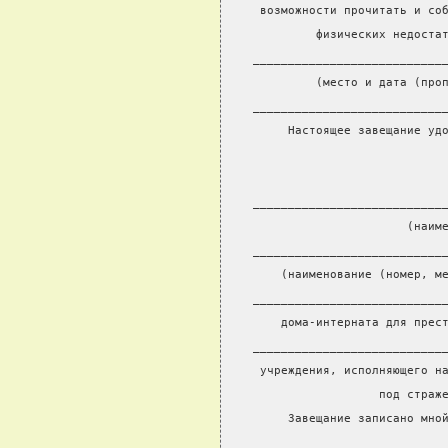
 возможности прочитать и со
         физических недоста
___________________________
         (место и дата (про
___________________________
     Настоящее завещание уд
                           
                           
___________________________
                      (наим
___________________________
    (наименование (номер, м
___________________________
    дома-интерната для прес
___________________________
 учреждения, исполняющего н
                  под страж
     Завещание записано мно
                           