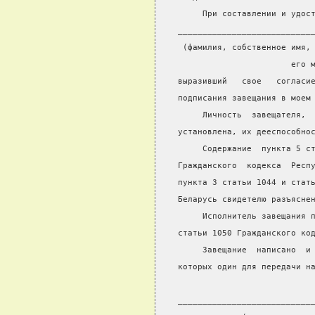
     При составлении и удос
___________________________
 (фамилия, собственное имя,
                       его 
выразивший   свое   согласи
подписания завещания в моем
     Личность  завещателя, 
установлена, их дееспособно
     Содержание  пункта 5 с
Гражданского  кодекса  Респ
пункта 3 статьи 1044 и стат
Беларусь свидетелю разъясне
     Исполнитель завещания 
статьи 1050 Гражданского ко
     Завещание  написано  и
которых один для передачи н
                           
___________________________