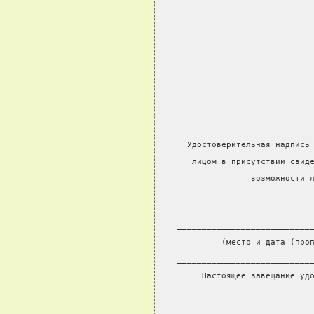
  Удостоверительная надпись
   лицом в присутствии свид
               возможности 
___________________________
         (место и дата (про
___________________________
     Настоящее завещание уд
                           
                           