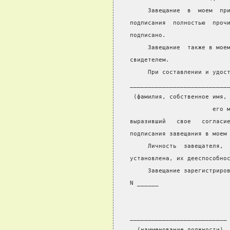
     Завещание  в  моем  пр
подписания  полностью  проч
подписано.
     Завещание  также в мое
свидетелем.
     При составлении и удос
___________________________
 (фамилия, собственное имя,
                       его 
выразивший   свое   согласи
подписания завещания в моем
     Личность  завещателя, 
установлена, их дееспособно
     Завещание зарегистриро
N ______
___________________________
  (наименование должности) 