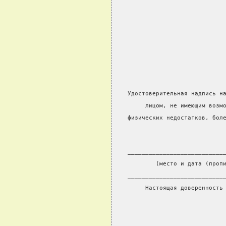
Удостоверительная надпись н
     лицом, не имеющим возм
физических недостатков, бол
___________________________
        (место и дата (проп
___________________________
     Настоящая доверенность
                           
                           
___________________________