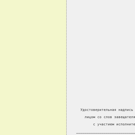
  Удостоверительная надпись
    лицом со слов завещател
        с участием исполнит
___________________________