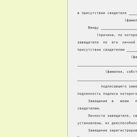
                           
в присутствии свидетеля ___
                      (фами
     Ввиду ________________
         (причина, по котор
завещателя  по  его  личной
присутствии свидетелем ____
                         (ф
___________________________
             (фамилия, собс
___________________________
           подписавшего зав
подлинность подписи которог
     Завещание  в   моем   
свидетелем.
     Личности завещателя, с
установлены, их дееспособно
     Завещание зарегистриро