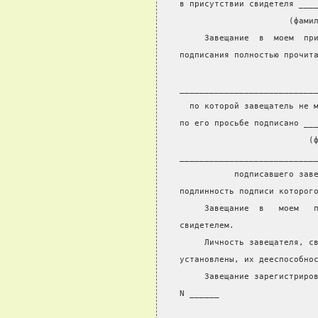
в присутствии свидетеля ___
                      (фами
     Завещание  в  моем  пр
подписания полностью прочит
                           
___________________________
  по которой завещатель не 
по его просьбе подписано __
                          (
___________________________
           подписавшего зав
подлинность подписи которог
     Завещание  в   моем   
свидетелем.
     Личность завещателя, с
установлены, их дееспособно
     Завещание зарегистриро
N ______