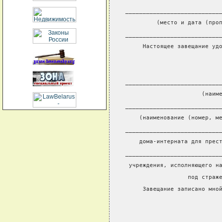
___________________________
         (место и дата (про
___________________________
     Настоящее завещание уд
                           
                           
___________________________
                      (наим
___________________________
    (наименование (номер, м
___________________________
    дома-интерната для прес
___________________________
 учреждения, исполняющего н
                  под страж
     Завещание записано мно
                           
                           