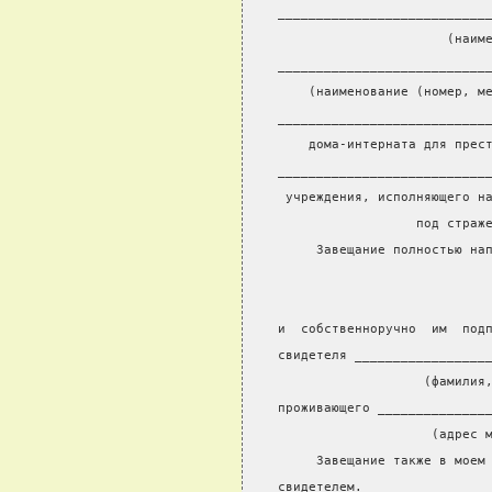
___________________________
                      (наим
___________________________
    (наименование (номер, м
___________________________
    дома-интерната для прес
___________________________
 учреждения, исполняющего н
                  под страж
     Завещание полностью на
                           
                           
и  собственноручно  им  под
свидетеля _________________
                   (фамилия
проживающего ______________
                    (адрес 
     Завещание также в моем
свидетелем.