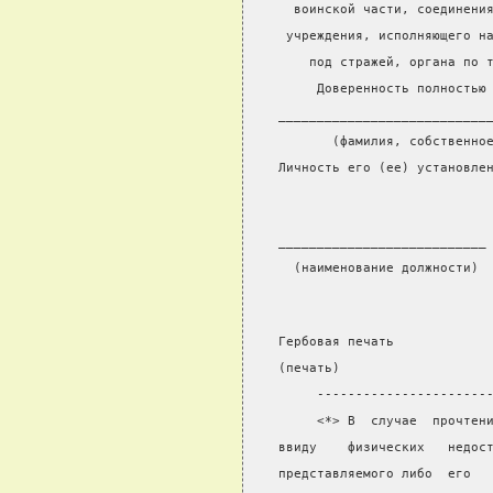
  воинской части, соединени
 учреждения, исполняющего н
    под стражей, органа по 
     Доверенность полностью
___________________________
       (фамилия, собственно
Личность его (ее) установле
___________________________
  (наименование должности) 
Гербовая печать
(печать)
     ----------------------
     <*> В  случае  прочтен
ввиду    физических   недос
представляемого либо  его  