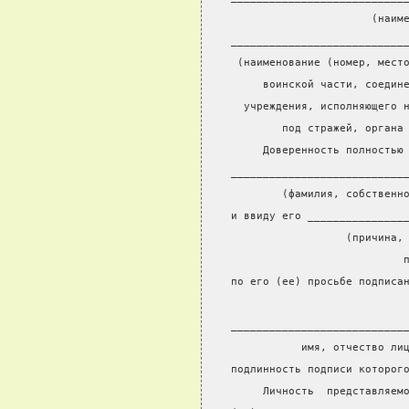
                      (наим
___________________________
 (наименование (номер, мест
     воинской части, соедин
  учреждения, исполняющего 
        под стражей, органа
     Доверенность полностью
___________________________
        (фамилия, собственн
и ввиду его _______________
                  (причина,
                           
по его (ее) просьбе подписа
                           
___________________________
           имя, отчество ли
подлинность подписи которог
     Личность  представляем