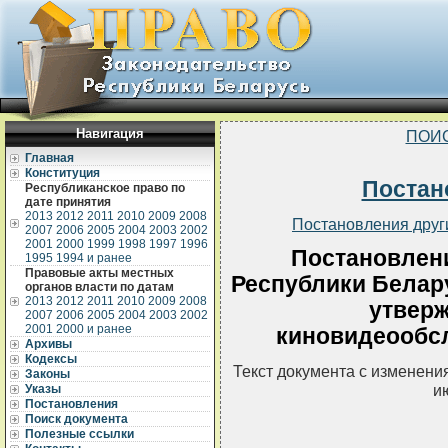
Навигация
ПОИ
Главная
Конституция
Постан
Республиканское право по
дате принятия
2013
2012
2011
2010
2009
2008
Постановления друг
2007
2006
2005
2004
2003
2002
2001
2000
1999
1998
1997
1996
Постановлен
1995
1994 и ранее
Правовые акты местных
Республики Белару
органов власти по датам
2013
2012
2011
2010
2009
2008
утвер
2007
2006
2005
2004
2003
2002
2001
2000 и ранее
киновидеообс
Архивы
Кодексы
Текст документа с изменени
Законы
и
Указы
Постановления
Поиск документа
Полезные ссылки