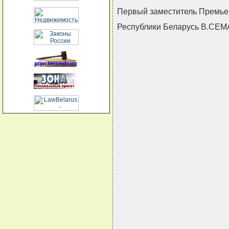
Первый заместитель Премье
Республики Беларусь В.СЕ
                               
                               
                               
                               
                               