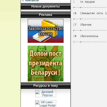
Контакты
¦   ¦и прудов       
Новые документы
+---+---------------
¦6  ¦Закрытая сеть (
Реклама
+---+---------------
¦7  ¦Прочие         
+---+---------------
¦8  ¦Лесополосы     
¦---+---------------
Ресурсы в тему