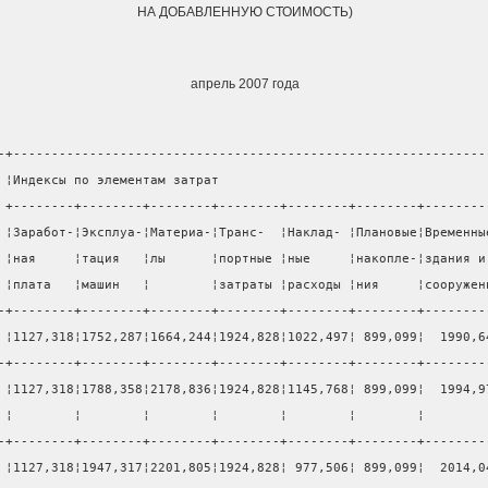
НА ДОБАВЛЕННУЮ СТОИМОСТЬ)
апрель 2007 года
-+--------------------------------------------------------------
 ¦Индексы по элементам затрат                                   
 +--------+--------+--------+--------+--------+--------+--------
 ¦Заработ-¦Эксплуа-¦Материа-¦Транс-  ¦Наклад- ¦Плановые¦Временны
 ¦ная     ¦тация   ¦лы      ¦портные ¦ные     ¦накопле-¦здания и
 ¦плата   ¦машин   ¦        ¦затраты ¦расходы ¦ния     ¦сооружен
-+--------+--------+--------+--------+--------+--------+--------
 ¦1127,318¦1752,287¦1664,244¦1924,828¦1022,497¦ 899,099¦  1990,6
-+--------+--------+--------+--------+--------+--------+--------
 ¦1127,318¦1788,358¦2178,836¦1924,828¦1145,768¦ 899,099¦  1994,9
 ¦        ¦        ¦        ¦        ¦        ¦        ¦        
-+--------+--------+--------+--------+--------+--------+--------
 ¦1127,318¦1947,317¦2201,805¦1924,828¦ 977,506¦ 899,099¦  2014,0