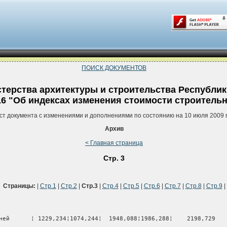
ПОИСК ДОКУМЕНТОВ
терства архитектуры и строительства Республик
116 "Об индексах изменения стоимости строитель
ст документа с изменениями и дополнениями по состоянию на 10 июля 2009 
Архив
< Главная страница
Стр. 3
Страницы:
|
Стр.1
|
Стр.2
|
Стр.3
|
Стр.4
|
Стр.5
|
Стр.6
|
Стр.7
|
Стр.8
|
Стр.9
|
ней      ¦ 1229,234¦1074,244¦  1948,088¦1986,288¦    2198,729   