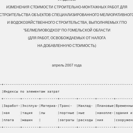
ИЗМЕНЕНИЯ СТОИМОСТИ СТРОИТЕЛЬНО-МОНТАЖНЫХ РАБОТ ДЛЯ
СТРОИТЕЛЬСТВА ОБЪЕКТОВ СПЕЦИАЛИЗИРОВАННОГО МЕЛИОРАТИВНОГ
И ВОДОХОЗЯЙСТВЕННОГО СТРОИТЕЛЬСТВА, ВЫПОЛНЯЕМЫХ ГПО
"БЕЛМЕЛИОВОДХОЗ" ПО ГОМЕЛЬСКОЙ ОБЛАСТИ
(ДЛЯ РАБОТ, ОСВОБОЖДАЕМЫХ ОТ НАЛОГА
НА ДОБАВЛЕННУЮ СТОИМОСТЬ)
апрель 2007 года
-+--------------------------------------------------------------
 ¦Индексы по элементам затрат                                   
 +--------+--------+--------+--------+--------+--------+--------
 ¦Заработ-¦Эксплуа-¦Материа-¦Транс-  ¦Наклад- ¦Плановые¦Временны
 ¦ная     ¦тация   ¦лы      ¦портные ¦ные     ¦накопле-¦здания и
 ¦плата   ¦машин   ¦        ¦затраты ¦расходы ¦ния     ¦сооружен
-+--------+--------+--------+--------+--------+--------+--------