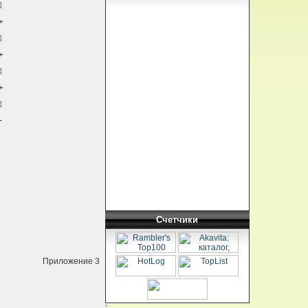
¦
+
¦
+
¦
+
¦
-
Счетчики
Приложение 3