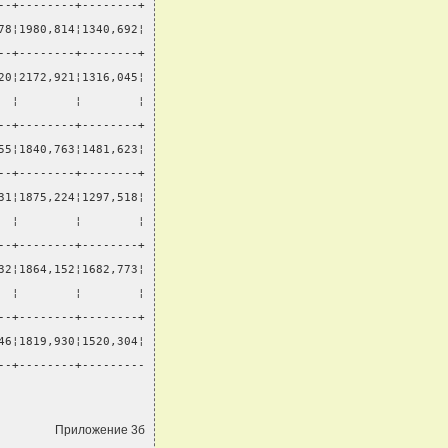
--+--------+--------+
78¦1980,814¦1340,692¦
--+--------+--------+
20¦2172,921¦1316,045¦
  ¦        ¦        ¦
--+--------+--------+
55¦1840,763¦1481,623¦
--+--------+--------+
31¦1875,224¦1297,518¦
  ¦        ¦        ¦
--+--------+--------+
32¦1864,152¦1682,773¦
  ¦        ¦        ¦
--+--------+--------+
46¦1819,930¦1520,304¦
--+--------+---------
Приложение 3б