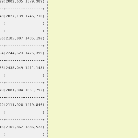
09¦2002,635¦1379,389¦
--+--------+--------+
48¦2027,139¦1746,710¦
  ¦        ¦        ¦
--+--------+--------+
56¦2185,087¦1435,190¦
--+--------+--------+
54¦2244,623¦1475,399¦
--+--------+--------+
85¦2438,049¦1411,143¦
  ¦        ¦        ¦
--+--------+--------+
70¦2081,304¦1651,792¦
--+--------+--------+
92¦2111,928¦1419,846¦
  ¦        ¦        ¦
--+--------+--------+
16¦2105,862¦1886,523¦
  ¦        ¦        ¦