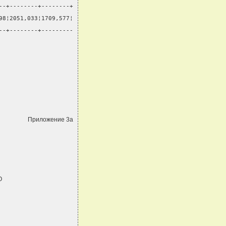
--+--------+--------+
98¦2051,033¦1709,577¦
--+--------+---------
Приложение 3а
О