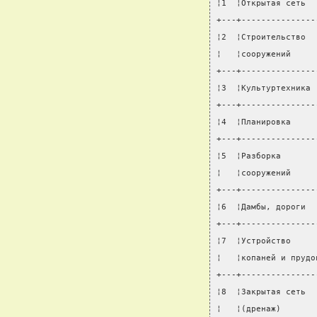
¦1  ¦Открытая сеть  
+---+---------------
¦2  ¦Строительство  
¦   ¦сооружений     
+---+---------------
¦3  ¦Культуртехника 
+---+---------------
¦4  ¦Планировка     
+---+---------------
¦5  ¦Разборка       
¦   ¦сооружений     
+---+---------------
¦6  ¦Дамбы, дороги  
+---+---------------
¦7  ¦Устройство     
¦   ¦копаней и прудо
+---+---------------
¦8  ¦Закрытая сеть  
¦   ¦(дренаж)       