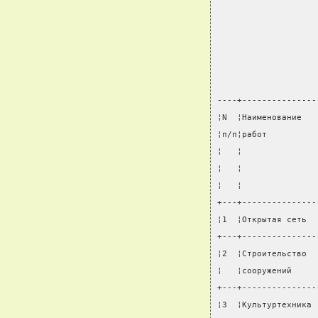
----+---------------
¦N  ¦Наименование   
¦п/п¦работ          
¦   ¦               
¦   ¦               
¦   ¦               
+---+---------------
¦1  ¦Открытая сеть  
+---+---------------
¦2  ¦Строительство  
¦   ¦сооружений     
+---+---------------
¦3  ¦Культуртехника 