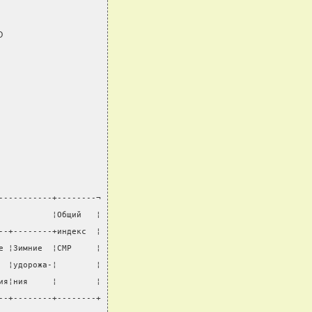
О
-----------+--------¬
           ¦Общий   ¦
--+--------+индекс  ¦
е ¦Зимние  ¦СМР     ¦
  ¦удорожа-¦        ¦
ия¦ния     ¦        ¦
--+--------+--------+