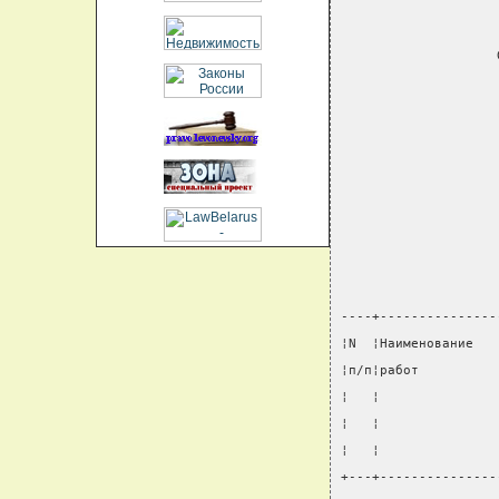
----+---------------
¦N  ¦Наименование   
¦п/п¦работ          
¦   ¦               
¦   ¦               
¦   ¦               
+---+---------------