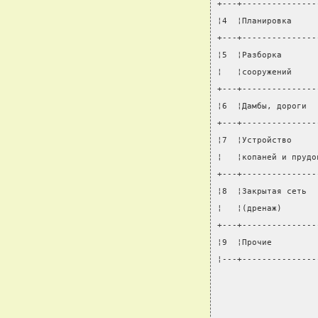
+---+---------------
¦4  ¦Планировка     
+---+---------------
¦5  ¦Разборка       
¦   ¦сооружений     
+---+---------------
¦6  ¦Дамбы, дороги  
+---+---------------
¦7  ¦Устройство     
¦   ¦копаней и прудо
+---+---------------
¦8  ¦Закрытая сеть  
¦   ¦(дренаж)       
+---+---------------
¦9  ¦Прочие         
¦---+---------------