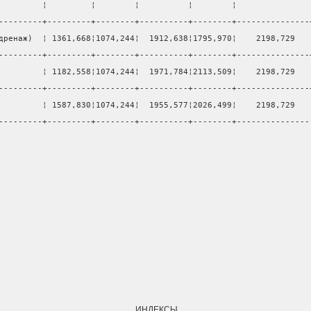
         ¦         ¦        ¦          ¦        ¦               
---------+---------+--------+----------+--------+---------------
дренаж)  ¦ 1361,668¦1074,244¦  1912,638¦1795,970¦    2198,729   
---------+---------+--------+----------+--------+---------------
         ¦ 1182,558¦1074,244¦  1971,784¦2113,509¦    2198,729   
---------+---------+--------+----------+--------+---------------
         ¦ 1587,830¦1074,244¦  1955,577¦2026,499¦    2198,729   
---------+---------+--------+----------+--------+---------------
ИНДЕКСЫ