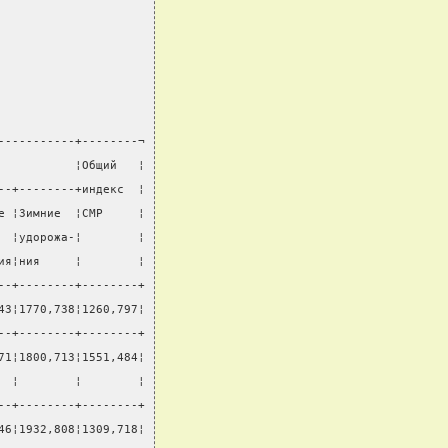
-----------+--------¬
           ¦Общий   ¦
--+--------+индекс  ¦
е ¦Зимние  ¦СМР     ¦
  ¦удорожа-¦        ¦
ия¦ния     ¦        ¦
--+--------+--------+
43¦1770,738¦1260,797¦
--+--------+--------+
71¦1800,713¦1551,484¦
  ¦        ¦        ¦
--+--------+--------+
46¦1932,808¦1309,718¦