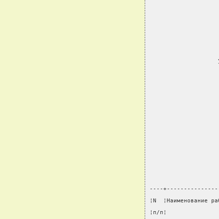
----+---------------
¦N  ¦Наименование ра
¦п/п¦               