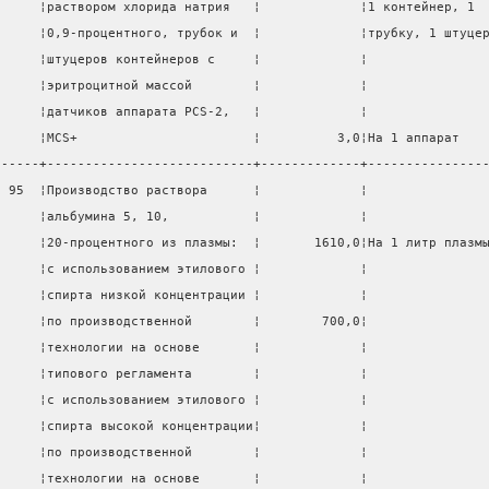
      ¦раствором хлорида натрия   ¦             ¦1 контейнер, 1 
      ¦0,9-процентного, трубок и  ¦             ¦трубку, 1 штуце
      ¦штуцеров контейнеров с     ¦             ¦               
      ¦эритроцитной массой        ¦             ¦               
      ¦датчиков аппарата РСS-2,   ¦             ¦               
      ¦МСS+                       ¦          3,0¦На 1 аппарат   
------+---------------------------+-------------+---------------
  95  ¦Производство раствора      ¦             ¦               
      ¦альбумина 5, 10,           ¦             ¦               
      ¦20-процентного из плазмы:  ¦       1610,0¦На 1 литр плазм
      ¦с использованием этилового ¦             ¦               
      ¦спирта низкой концентрации ¦             ¦               
      ¦по производственной        ¦        700,0¦               
      ¦технологии на основе       ¦             ¦               
      ¦типового регламента        ¦             ¦               
      ¦с использованием этилового ¦             ¦               
      ¦спирта высокой концентрации¦             ¦               
      ¦по производственной        ¦             ¦               
      ¦технологии на основе       ¦             ¦               