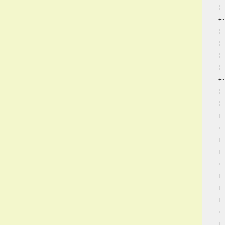
¦
+
¦
¦
¦
¦
+
¦
¦
¦
+
¦
¦
+
¦
¦
¦
+
¦