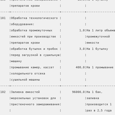
      ¦препаратов крови           ¦             ¦               
------+---------------------------+-------------+---------------
 101  ¦Обработка технологического ¦             ¦               
      ¦оборудования:              ¦             ¦               
      ¦обработка промежуточных    ¦          1,0¦На 1 литр объем
      ¦емкостей при производстве  ¦             ¦промежуточной  
      ¦препаратов крови           ¦             ¦емкости        
      ¦обработка бутылок и пробок ¦          3,0¦На 1 бутылку   
      ¦перед загрузкой в сушильную¦             ¦               
      ¦машину                     ¦             ¦               
      ¦промывание камер, кассет   ¦        400,0¦На 1 промывание
      ¦холодильного отсека        ¦             ¦               
      ¦сушильной машины           ¦             ¦               
------+---------------------------+-------------+---------------
 102  ¦Заливка емкостей           ¦      96000,0¦На 1 бак,      
      ¦морозильных установок для  ¦             ¦заливка        
      ¦пристеночного замораживания¦             ¦производится 1 
      ¦                           ¦             ¦раз в 2,5 года 