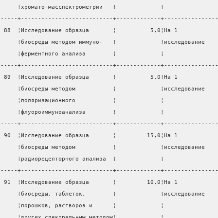
      ¦хромато-масспектрометрии   ¦             ¦               
------+---------------------------+-------------+---------------
  88  ¦Исследование образца       ¦          5,0¦На 1           
      ¦биосреды методом иммуно-   ¦             ¦исследование   
      ¦ферментного анализа        ¦             ¦               
------+---------------------------+-------------+---------------
  89  ¦Исследование образца       ¦          5,0¦На 1           
      ¦биосреды методом           ¦             ¦исследование   
      ¦поляризационного           ¦             ¦               
      ¦флуороиммуноанализа        ¦             ¦               
------+---------------------------+-------------+---------------
  90  ¦Исследование образца       ¦         15,0¦На 1           
      ¦биосреды методом           ¦             ¦исследование   
      ¦радиорецепторного анализа  ¦             ¦               
------+---------------------------+-------------+---------------
  91  ¦Исследование образца       ¦         10,0¦На 1           
      ¦биосреды, таблеток,        ¦             ¦исследование   
      ¦порошков, растворов и      ¦             ¦               
      ¦других спектральным методом¦             ¦               