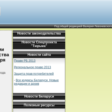
Под общей редакцией Валерия Левоневского
Новости законодательства
Новости Спецпроекта
"Тюрьма"
ии
ства
Новости сайта
бря
Право РБ 2013
Региональное право 2013
года
Защита прав потребителей
-
Все кодексы Беларуси. Новые
редакции и архив
Новости Беларуси
Полезные ресурсы