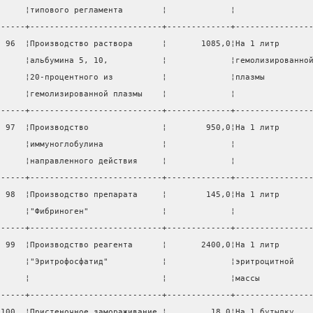
      ¦типового регламента        ¦             ¦               
------+---------------------------+-------------+---------------
  96  ¦Производство раствора      ¦       1085,0¦На 1 литр      
      ¦альбумина 5, 10,           ¦             ¦гемолизированно
      ¦20-процентного из          ¦             ¦плазмы         
      ¦гемолизированной плазмы    ¦             ¦               
------+---------------------------+-------------+---------------
  97  ¦Производство               ¦        950,0¦На 1 литр      
      ¦иммуноглобулина            ¦             ¦               
      ¦направленного действия     ¦             ¦               
------+---------------------------+-------------+---------------
  98  ¦Производство препарата     ¦        145,0¦На 1 литр      
      ¦"Фибриноген"               ¦             ¦               
------+---------------------------+-------------+---------------
  99  ¦Производство реагента      ¦       2400,0¦На 1 литр      
      ¦"Эритрофосфатид"           ¦             ¦эритроцитной   
      ¦                           ¦             ¦массы          
------+---------------------------+-------------+---------------
 100  ¦Пристеночное замораживание ¦         18,0¦На 1 бутылку   