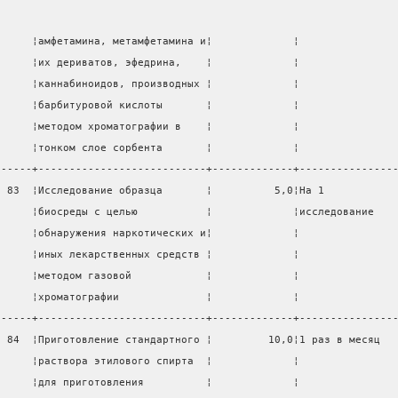
      ¦амфетамина, метамфетамина и¦             ¦               
      ¦их дериватов, эфедрина,    ¦             ¦               
      ¦каннабиноидов, производных ¦             ¦               
      ¦барбитуровой кислоты       ¦             ¦               
      ¦методом хроматографии в    ¦             ¦               
      ¦тонком слое сорбента       ¦             ¦               
------+---------------------------+-------------+---------------
  83  ¦Исследование образца       ¦          5,0¦На 1           
      ¦биосреды с целью           ¦             ¦исследование   
      ¦обнаружения наркотических и¦             ¦               
      ¦иных лекарственных средств ¦             ¦               
      ¦методом газовой            ¦             ¦               
      ¦хроматографии              ¦             ¦               
------+---------------------------+-------------+---------------
  84  ¦Приготовление стандартного ¦         10,0¦1 раз в месяц  
      ¦раствора этилового спирта  ¦             ¦               
      ¦для приготовления          ¦             ¦               