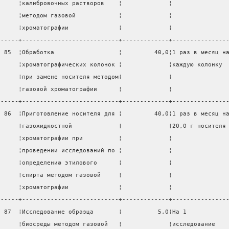
      ¦калибровочных растворов    ¦             ¦               
      ¦методом газовой            ¦             ¦               
      ¦хроматографии              ¦             ¦               
------+---------------------------+-------------+---------------
  85  ¦Обработка                  ¦         40,0¦1 раз в месяц н
      ¦хроматографических колонок ¦             ¦каждую колонку 
      ¦при замене носителя методом¦             ¦               
      ¦газовой хроматографии      ¦             ¦               
------+---------------------------+-------------+---------------
  86  ¦Приготовление носителя для ¦         40,0¦1 раз в месяц н
      ¦газожидкостной             ¦             ¦20,0 г носителя
      ¦хроматографии при          ¦             ¦               
      ¦проведении исследований по ¦             ¦               
      ¦определению этилового      ¦             ¦               
      ¦спирта методом газовой     ¦             ¦               
      ¦хроматографии              ¦             ¦               
------+---------------------------+-------------+---------------
  87  ¦Исследование образца       ¦          5,0¦На 1           
      ¦биосреды методом газовой   ¦             ¦исследование   