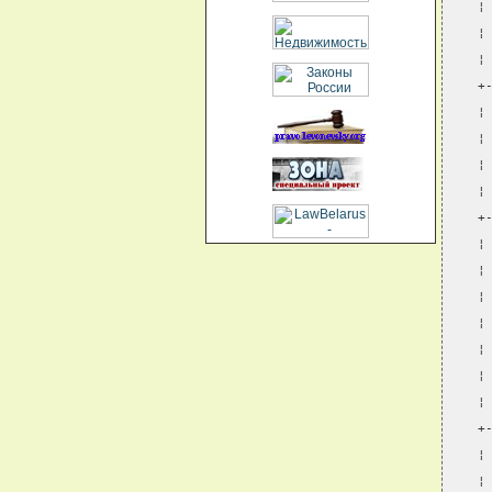
¦
¦
¦
+
¦
¦
¦
¦
+
¦
¦
¦
¦
¦
¦
¦
+
¦
¦