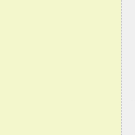
¦
+
¦
¦
¦
¦
¦
¦
¦
¦
¦
¦
¦
+
¦
¦
¦
¦