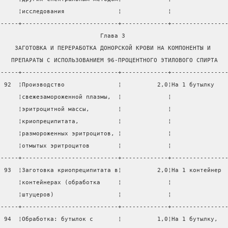
      ¦исследования               ¦             ¦               
------+---------------------------+-------------+---------------
                             Глава 3                            
     ЗАГОТОВКА И ПЕРЕРАБОТКА ДОНОРСКОЙ КРОВИ НА КОМПОНЕНТЫ И    
    ПРЕПАРАТЫ С ИСПОЛЬЗОВАНИЕМ 96-ПРОЦЕНТНОГО ЭТИЛОВОГО СПИРТА  
------+---------------------------+-------------+---------------
  92  ¦Производство               ¦          2,0¦На 1 бутылку   
      ¦свежезамороженной плазмы,  ¦             ¦               
      ¦эритроцитной массы,        ¦             ¦               
      ¦криопреципитата,           ¦             ¦               
      ¦размороженных эритроцитов, ¦             ¦               
      ¦отмытых эритроцитов        ¦             ¦               
------+---------------------------+-------------+---------------
  93  ¦Заготовка криопреципитата в¦          2,0¦На 1 контейнер 
      ¦контейнерах (обработка     ¦             ¦               
      ¦штуцеров)                  ¦             ¦               
------+---------------------------+-------------+---------------
  94  ¦Обработка: бутылок с       ¦          1,0¦На 1 бутылку,  