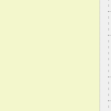
¦
+
¦
¦
¦
+
¦
¦
¦
¦
¦
¦
+
¦
¦
¦
+
¦