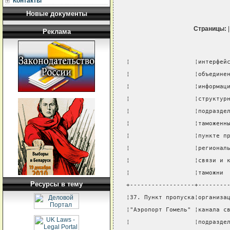
Контакты
Новые документы
Страницы:
Реклама
¦                  ¦интерфей
¦                  ¦объедине
¦                  ¦информац
¦                  ¦структур
¦                  ¦подразде
¦                  ¦таможенн
¦                  ¦пункте п
¦                  ¦регионал
¦                  ¦связи и 
¦                  ¦таможни 
Ресурсы в тему
+------------------+--------
¦37. Пункт пропуска¦организа
¦"Аэропорт Гомель" ¦канала с
¦                  ¦подразде