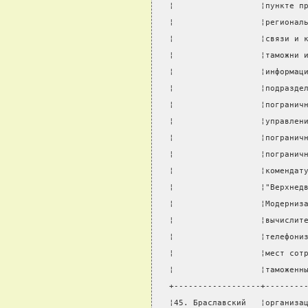
¦                  ¦пункте п
¦                  ¦регионал
¦                  ¦связи и 
¦                  ¦таможни 
¦                  ¦информац
¦                  ¦подразде
¦                  ¦погранич
¦                  ¦управлен
¦                  ¦погранич
¦                  ¦погранич
¦                  ¦комендат
¦                  ¦"Верхнед
¦                  ¦Модерниз
¦                  ¦вычислит
¦                  ¦телефони
¦                  ¦мест сот
¦                  ¦таможенн
+------------------+--------
¦45. Браславский   ¦организа