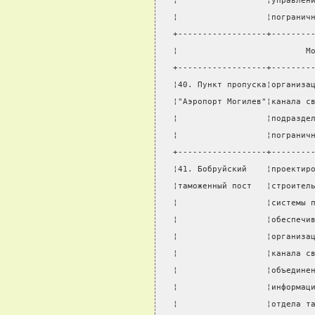
¦                  ¦управлен
¦                  ¦погранич
+------------------+--------
¦                          М
+------------------+--------
¦40. Пункт пропуска¦организа
¦"Аэропорт Могилев"¦канала с
¦                  ¦подразде
¦                  ¦погранич
+------------------+--------
¦41. Бобруйский    ¦проектир
¦таможенный пост   ¦строител
¦                  ¦системы 
¦                  ¦обеспечи
¦                  ¦организа
¦                  ¦канала с
¦                  ¦объедине
¦                  ¦информац
¦                  ¦отдела т