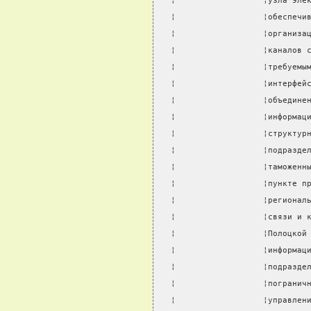
¦                  ¦узла эле
¦                  ¦обеспечи
¦                  ¦организа
¦                  ¦каналов 
¦                  ¦требуемы
¦                  ¦интерфей
¦                  ¦объедине
¦                  ¦информац
¦                  ¦структур
¦                  ¦подразде
¦                  ¦таможенн
¦                  ¦пункте п
¦                  ¦регионал
¦                  ¦связи и 
¦                  ¦Полоцкой
¦                  ¦информац
¦                  ¦подразде
¦                  ¦погранич
¦                  ¦управлен