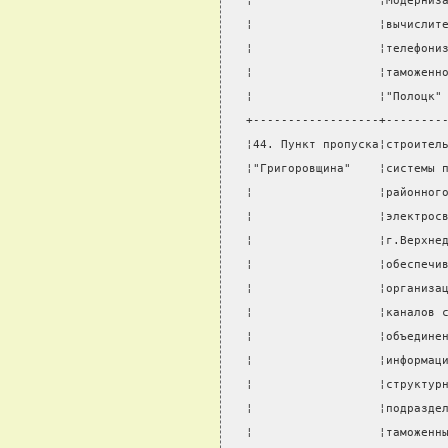
¦                  ¦Модерниз
¦                  ¦вычислит
¦                  ¦телефони
¦                  ¦таможенн
¦                  ¦"Полоцк"
+------------------+--------
¦44. Пункт пропуска¦строител
¦"Григоровщина"    ¦системы 
¦                  ¦районног
¦                  ¦электрос
¦                  ¦г.Верхне
¦                  ¦обеспечи
¦                  ¦организа
¦                  ¦каналов 
¦                  ¦объедине
¦                  ¦информац
¦                  ¦структур
¦                  ¦подразде
¦                  ¦таможенн