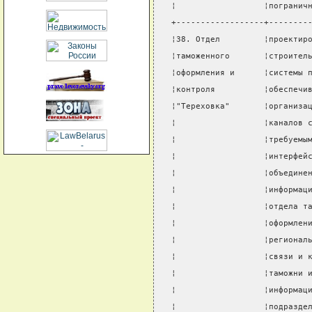
¦                  ¦погранич
+------------------+--------
¦38. Отдел         ¦проектир
¦таможенного       ¦строител
¦оформления и      ¦системы 
¦контроля          ¦обеспечи
¦"Тереховка"       ¦организа
¦                  ¦каналов 
¦                  ¦требуемы
¦                  ¦интерфей
¦                  ¦объедине
¦                  ¦информац
¦                  ¦отдела т
¦                  ¦оформлен
¦                  ¦регионал
¦                  ¦связи и 
¦                  ¦таможни 
¦                  ¦информац
¦                  ¦подразде