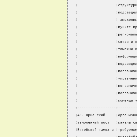
¦                  ¦структур
¦                  ¦подразде
¦                  ¦таможенн
¦                  ¦пункте п
¦                  ¦регионал
¦                  ¦связи и 
¦                  ¦таможни 
¦                  ¦информац
¦                  ¦подразде
¦                  ¦погранич
¦                  ¦управлен
¦                  ¦погранич
¦                  ¦погранич
¦                  ¦комендат
+------------------+--------
¦48. Оршанский     ¦организа
¦таможенный пост   ¦канала с
¦Витебской таможни ¦требуемы