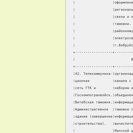
¦                  ¦оформлен
¦                  ¦регионал
¦                  ¦связи и 
¦                  ¦таможни.
¦                  ¦районном
¦                  ¦электрос
¦                  ¦г.Бобруй
+------------------+--------
¦                           
+------------------+--------
¦42. Телекоммуника-¦организа
¦ционная           ¦канала с
¦сеть ГТК и        ¦набором 
¦Госкомпогранвойск.¦объедине
¦Витебская таможня.¦информац
¦Административное  ¦таможни 
¦здание (завершение¦информац
¦строительства).   ¦вычислит
¦                  ¦Минской 