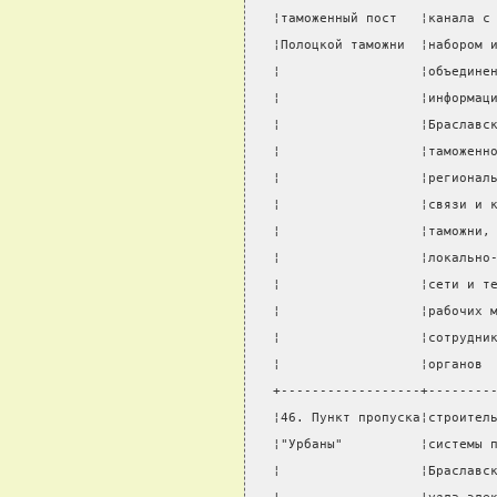
¦таможенный пост   ¦канала с
¦Полоцкой таможни  ¦набором 
¦                  ¦объедине
¦                  ¦информац
¦                  ¦Браславс
¦                  ¦таможенн
¦                  ¦регионал
¦                  ¦связи и 
¦                  ¦таможни,
¦                  ¦локально
¦                  ¦сети и т
¦                  ¦рабочих 
¦                  ¦сотрудни
¦                  ¦органов 
+------------------+--------
¦46. Пункт пропуска¦строител
¦"Урбаны"          ¦системы 
¦                  ¦Браславс