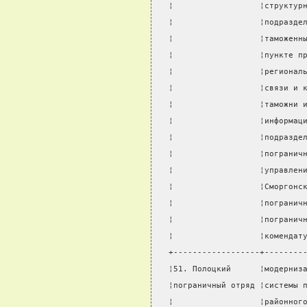
¦                  ¦структур
¦                  ¦подразде
¦                  ¦таможенн
¦                  ¦пункте п
¦                  ¦регионал
¦                  ¦связи и 
¦                  ¦таможни 
¦                  ¦информац
¦                  ¦подразде
¦                  ¦погранич
¦                  ¦управлен
¦                  ¦Сморгонс
¦                  ¦погранич
¦                  ¦погранич
¦                  ¦комендат
+------------------+--------
¦51. Полоцкий      ¦модерниз
¦пограничный отряд ¦системы 
¦                  ¦районног