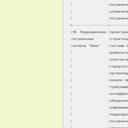
¦                  ¦погранич
¦                  ¦управлен
¦                  ¦погранич
+------------------+--------
¦39. Подразделение ¦проектир
¦пограничных       ¦строител
¦катеров "Лоев"    ¦системы 
¦                  ¦районног
¦                  ¦электрос
¦                  ¦городско
¦                  ¦организа
¦                  ¦канала с
¦                  ¦требуемы
¦                  ¦интерфей
¦                  ¦объедине
¦                  ¦информац
¦                  ¦подразде
¦                  ¦погранич