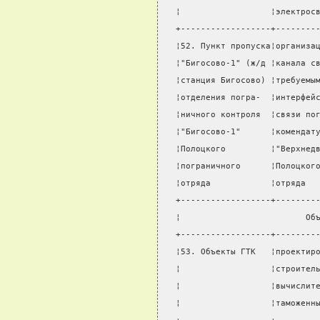
¦                  ¦электрос
+------------------+--------
¦52. Пункт пропуска¦организа
¦"Бигосово-1" (ж/д ¦канала с
¦станция Бигосово) ¦требуемы
¦отделения погра-  ¦интерфей
¦ничного контроля  ¦связи по
¦"Бигосово-1"      ¦комендат
¦Полоцкого         ¦"Верхнед
¦пограничного      ¦Полоцког
¦отряда            ¦отряда  
+------------------+--------
¦                         Об
+------------------+--------
¦53. Объекты ГТК   ¦проектир
¦                  ¦строител
¦                  ¦вычислит
¦                  ¦таможенн