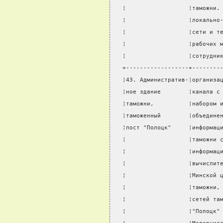
¦                  ¦таможни.
¦                  ¦локально
¦                  ¦сети и т
¦                  ¦рабочих 
¦                  ¦сотрудни
+------------------+--------
¦43. Административ-¦организа
¦ное здание        ¦канала с
¦таможни,          ¦набором 
¦таможенный        ¦объедине
¦пост "Полоцк"     ¦информац
¦                  ¦таможни 
¦                  ¦информац
¦                  ¦вычислит
¦                  ¦Минской 
¦                  ¦таможни,
¦                  ¦сетей та
¦                  ¦"Полоцк"