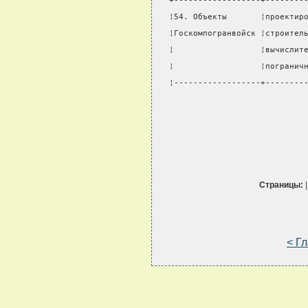
+------------------+--------
¦54. Объекты       ¦проектир
¦Госкомпогранвойск ¦строител
¦                  ¦вычислит
¦                  ¦погранич
¦------------------+--------
Страницы:
< Г