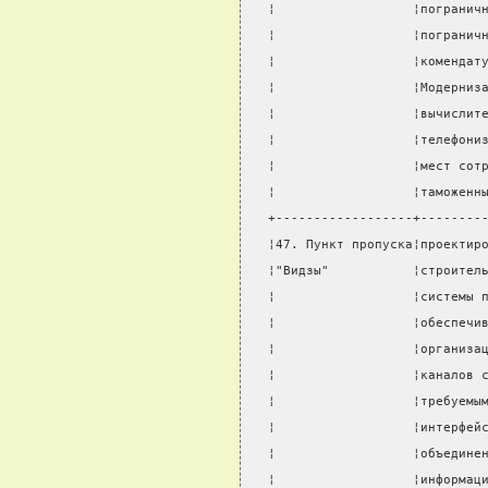
¦                  ¦погранич
¦                  ¦погранич
¦                  ¦комендат
¦                  ¦Модерниз
¦                  ¦вычислит
¦                  ¦телефони
¦                  ¦мест сот
¦                  ¦таможенн
+------------------+--------
¦47. Пункт пропуска¦проектир
¦"Видзы"           ¦строител
¦                  ¦системы 
¦                  ¦обеспечи
¦                  ¦организа
¦                  ¦каналов 
¦                  ¦требуемы
¦                  ¦интерфей
¦                  ¦объедине
¦                  ¦информац