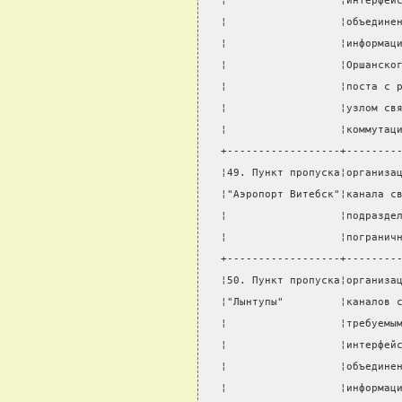
¦                  ¦интерфей
¦                  ¦объедине
¦                  ¦информац
¦                  ¦Оршанско
¦                  ¦поста с 
¦                  ¦узлом св
¦                  ¦коммутац
+------------------+--------
¦49. Пункт пропуска¦организа
¦"Аэропорт Витебск"¦канала с
¦                  ¦подразде
¦                  ¦погранич
+------------------+--------
¦50. Пункт пропуска¦организа
¦"Лынтупы"         ¦каналов 
¦                  ¦требуемы
¦                  ¦интерфей
¦                  ¦объедине
¦                  ¦информац