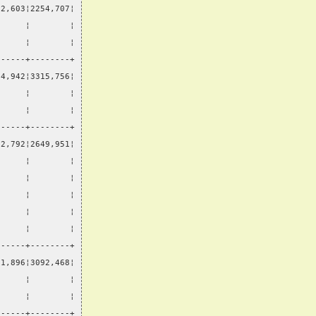
72,603¦2254,707¦
      ¦        ¦
      ¦        ¦
------+--------+
34,942¦3315,756¦
      ¦        ¦
      ¦        ¦
------+--------+
82,792¦2649,951¦
      ¦        ¦
      ¦        ¦
      ¦        ¦
      ¦        ¦
      ¦        ¦
------+--------+
31,896¦3092,468¦
      ¦        ¦
      ¦        ¦
------+--------+