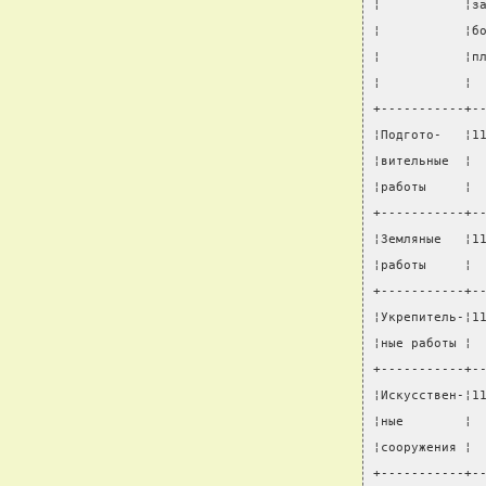
¦           ¦з
¦           ¦б
¦           ¦п
¦           ¦ 
+-----------+-
¦Подгото-   ¦1
¦вительные  ¦ 
¦работы     ¦ 
+-----------+-
¦Земляные   ¦1
¦работы     ¦ 
+-----------+-
¦Укрепитель-¦1
¦ные работы ¦ 
+-----------+-
¦Искусствен-¦1
¦ные        ¦ 
¦сооружения ¦ 
+-----------+-