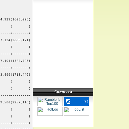
44,929¦1603,093¦
      ¦        ¦
------+--------+
77,124¦2885,171¦
      ¦        ¦
------+--------+
87,401¦1524,725¦
------+--------+
43,499¦1713,440¦
      ¦        ¦
      ¦        ¦
Счетчики
------+--------+
59,580¦2257,116¦
      ¦        ¦
      ¦        ¦
------+--------+