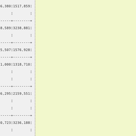
46,380¦1517,859¦
      ¦        ¦
------+--------+
88,589¦3238,881¦
      ¦        ¦
------+--------+
75,507¦1576,928¦
------+--------+
71,000¦1318,710¦
      ¦        ¦
      ¦        ¦
------+--------+
66,295¦2159,551¦
      ¦        ¦
      ¦        ¦
------+--------+
40,723¦3236,188¦
      ¦        ¦