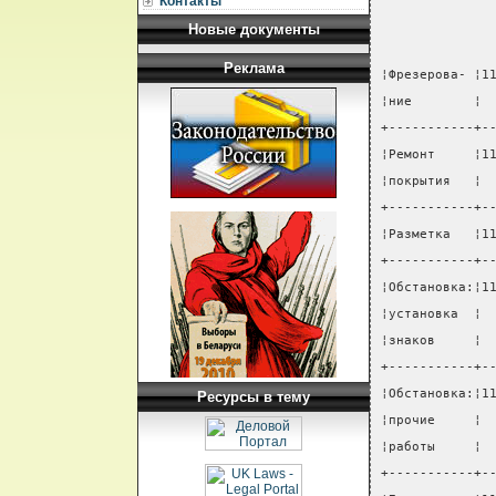
Контакты
Новые документы
Реклама
¦Фрезерова- ¦1
¦ние        ¦ 
+-----------+-
¦Ремонт     ¦1
¦покрытия   ¦ 
+-----------+-
¦Разметка   ¦1
+-----------+-
¦Обстановка:¦1
¦установка  ¦ 
¦знаков     ¦ 
+-----------+-
¦Обстановка:¦1
Ресурсы в тему
¦прочие     ¦ 
¦работы     ¦ 
+-----------+-