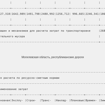
       ¦        ¦        ¦        ¦        ¦        ¦        ¦  
-------+--------+--------+--------+--------+--------+--------+--
127,318¦1642,989¦1491,798¦2480,992¦1256,712¦ 996,665¦2246,341¦18
       ¦        ¦        ¦        ¦        ¦        ¦        ¦  
-------+--------+--------+--------+--------+--------+--------+--
машин и механизмов для расчета затрат по транспортировке     ¦26
ительного мусора                                             ¦  
-------------------------------------------------------------+--
Могилевская область, республиканские дороги
----------------------------------------------------------------
ля расчета по ресурсно-сметным нормам                           
----------------------------------------------------------------
аименование затрат                                              
-------+--------+--------+--------+--------+--------+--------+--
сновная¦Эксплу- ¦Строи-  ¦Транс-  ¦Наклад- ¦Плановые¦Времен- ¦Зи