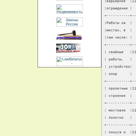
¦Барьерное  ¦1
¦ограждение ¦ 
+-----------+-
¦Работы на  ¦ 
¦мостах, в  ¦ 
¦том числе: ¦ 
+-----------+-
¦ свайные   ¦1
¦ работы,   ¦ 
¦ устройство¦ 
¦ опор      ¦ 
+-----------+-
¦ пролетные ¦1
¦ строения  ¦ 
+-----------+-
¦ мостовое  ¦1
¦ полотно   ¦ 
+-----------+-
¦ конуса и  ¦1