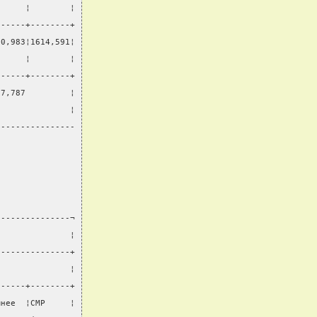
      ¦        ¦
------+--------+
60,983¦1614,591¦
      ¦        ¦
------+--------+
87,787         ¦
               ¦
----------------
---------------¬
               ¦
---------------+
               ¦
------+--------+
мнее  ¦СМР     ¦