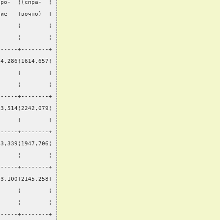
оро-  ¦(спра-  ¦
ние   ¦вочно)  ¦
      ¦        ¦
      ¦        ¦
------+--------+
74,286¦1614,657¦
      ¦        ¦
      ¦        ¦
------+--------+
93,514¦2242,079¦
      ¦        ¦
------+--------+
13,339¦1947,706¦
      ¦        ¦
------+--------+
83,100¦2145,258¦
      ¦        ¦
      ¦        ¦
------+--------+