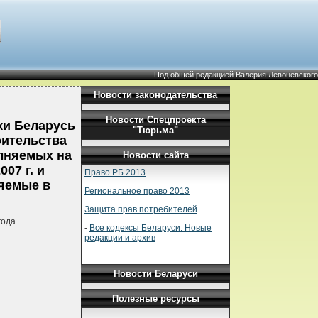
Под общей редакцией Валерия Левоневского
Новости законодательства
Новости Спецпроекта
ки Беларусь
"Тюрьма"
оительства
олняемых на
Новости сайта
07 г. и
Право РБ 2013
яемые в
Региональное право 2013
Защита прав потребителей
года
-
Все кодексы Беларуси. Новые
редакции и архив
Новости Беларуси
Полезные ресурсы