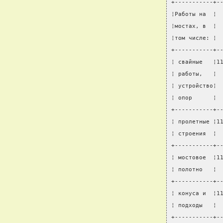
+-----------+-
¦Работы на  ¦ 
¦мостах, в  ¦ 
¦том числе: ¦ 
+-----------+-
¦ свайные   ¦1
¦ работы,   ¦ 
¦ устройство¦ 
¦ опор      ¦ 
+-----------+-
¦ пролетные ¦1
¦ строения  ¦ 
+-----------+-
¦ мостовое  ¦1
¦ полотно   ¦ 
+-----------+-
¦ конуса и  ¦1
¦ подходы   ¦ 
+-----------+-