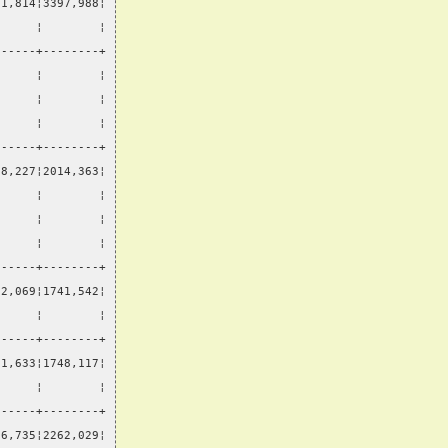
81,814¦3397,988¦
      ¦        ¦
------+--------+
      ¦        ¦
      ¦        ¦
      ¦        ¦
------+--------+
28,227¦2014,363¦
      ¦        ¦
      ¦        ¦
      ¦        ¦
------+--------+
62,069¦1741,542¦
      ¦        ¦
------+--------+
61,633¦1748,117¦
      ¦        ¦
------+--------+
76,735¦2262,029¦