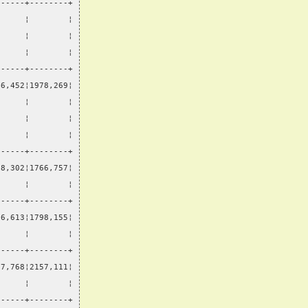
------+--------+
      ¦        ¦
      ¦        ¦
      ¦        ¦
------+--------+
46,452¦1978,269¦
      ¦        ¦
      ¦        ¦
      ¦        ¦
------+--------+
08,302¦1766,757¦
      ¦        ¦
------+--------+
96,613¦1798,155¦
      ¦        ¦
------+--------+
67,768¦2157,111¦
      ¦        ¦
------+--------+