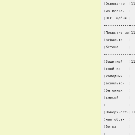
¦Основание  ¦1
¦из песка,  ¦ 
¦ПГС, щебня ¦ 
+-----------+-
¦Покрытие из¦1
¦асфальто-  ¦ 
¦бетона     ¦ 
+-----------+-
¦Защитный   ¦1
¦слой из    ¦ 
¦холодных   ¦ 
¦асфальто-  ¦ 
¦бетонных   ¦ 
¦смесей     ¦ 
+-----------+-
¦Поверхност-¦1
¦ная обра-  ¦ 
¦ботка      ¦ 
+-----------+-