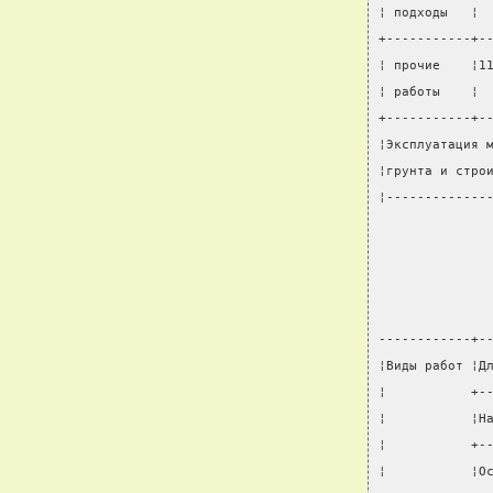
¦ подходы   ¦ 
+-----------+-
¦ прочие    ¦1
¦ работы    ¦ 
+-----------+-
¦Эксплуатация 
¦грунта и стро
¦-------------
------------+-
¦Виды работ ¦Д
¦           +-
¦           ¦Н
¦           +-
¦           ¦О