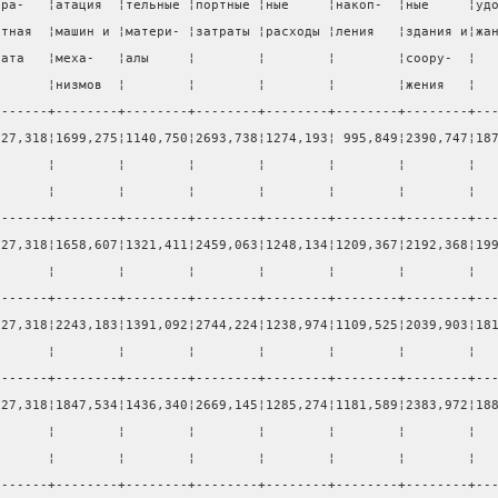
ара-   ¦атация  ¦тельные ¦портные ¦ные     ¦накоп-  ¦ные     ¦уд
отная  ¦машин и ¦матери- ¦затраты ¦расходы ¦ления   ¦здания и¦жа
лата   ¦меха-   ¦алы     ¦        ¦        ¦        ¦соору-  ¦  
       ¦низмов  ¦        ¦        ¦        ¦        ¦жения   ¦  
-------+--------+--------+--------+--------+--------+--------+--
127,318¦1699,275¦1140,750¦2693,738¦1274,193¦ 995,849¦2390,747¦18
       ¦        ¦        ¦        ¦        ¦        ¦        ¦  
       ¦        ¦        ¦        ¦        ¦        ¦        ¦  
-------+--------+--------+--------+--------+--------+--------+--
127,318¦1658,607¦1321,411¦2459,063¦1248,134¦1209,367¦2192,368¦19
       ¦        ¦        ¦        ¦        ¦        ¦        ¦  
-------+--------+--------+--------+--------+--------+--------+--
127,318¦2243,183¦1391,092¦2744,224¦1238,974¦1109,525¦2039,903¦18
       ¦        ¦        ¦        ¦        ¦        ¦        ¦  
-------+--------+--------+--------+--------+--------+--------+--
127,318¦1847,534¦1436,340¦2669,145¦1285,274¦1181,589¦2383,972¦18
       ¦        ¦        ¦        ¦        ¦        ¦        ¦  
       ¦        ¦        ¦        ¦        ¦        ¦        ¦  
-------+--------+--------+--------+--------+--------+--------+--