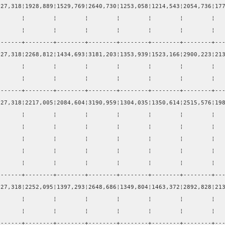
127,318¦1928,889¦1529,769¦2640,730¦1253,058¦1214,543¦2054,736¦17
       ¦        ¦        ¦        ¦        ¦        ¦        ¦  
       ¦        ¦        ¦        ¦        ¦        ¦        ¦  
-------+--------+--------+--------+--------+--------+--------+--
127,318¦2268,812¦1434,693¦3181,203¦1353,939¦1523,166¦2900,223¦21
       ¦        ¦        ¦        ¦        ¦        ¦        ¦  
       ¦        ¦        ¦        ¦        ¦        ¦        ¦  
-------+--------+--------+--------+--------+--------+--------+--
127,318¦2217,005¦2084,604¦3190,959¦1304,035¦1350,614¦2515,576¦19
       ¦        ¦        ¦        ¦        ¦        ¦        ¦  
       ¦        ¦        ¦        ¦        ¦        ¦        ¦  
       ¦        ¦        ¦        ¦        ¦        ¦        ¦  
       ¦        ¦        ¦        ¦        ¦        ¦        ¦  
       ¦        ¦        ¦        ¦        ¦        ¦        ¦  
-------+--------+--------+--------+--------+--------+--------+--
127,318¦2252,095¦1397,293¦2648,686¦1349,804¦1463,372¦2892,828¦21
       ¦        ¦        ¦        ¦        ¦        ¦        ¦  
       ¦        ¦        ¦        ¦        ¦        ¦        ¦  
-------+--------+--------+--------+--------+--------+--------+--