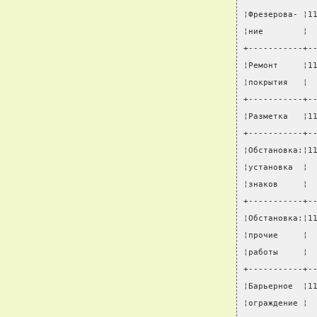
¦Фрезерова- ¦1
¦ние        ¦ 
+-----------+-
¦Ремонт     ¦1
¦покрытия   ¦ 
+-----------+-
¦Разметка   ¦1
+-----------+-
¦Обстановка:¦1
¦установка  ¦ 
¦знаков     ¦ 
+-----------+-
¦Обстановка:¦1
¦прочие     ¦ 
¦работы     ¦ 
+-----------+-
¦Барьерное  ¦1
¦ограждение ¦ 