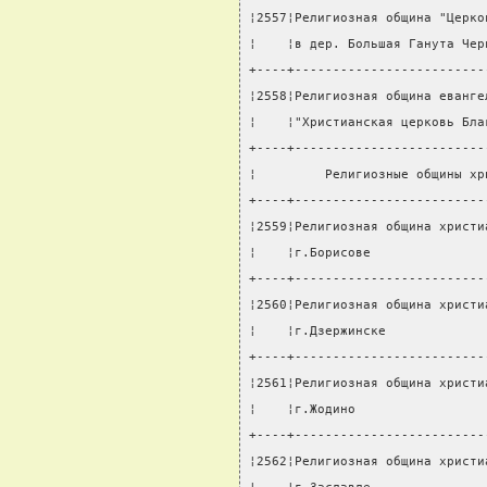
¦2557¦Религиозная община "Церко
¦    ¦в дер. Большая Ганута Чер
+----+-------------------------
¦2558¦Религиозная община еванге
¦    ¦"Христианская церковь Бла
+----+-------------------------
¦         Религиозные общины хр
+----+-------------------------
¦2559¦Религиозная община христи
¦    ¦г.Борисове               
+----+-------------------------
¦2560¦Религиозная община христи
¦    ¦г.Дзержинске             
+----+-------------------------
¦2561¦Религиозная община христи
¦    ¦г.Жодино                 
+----+-------------------------
¦2562¦Религиозная община христи