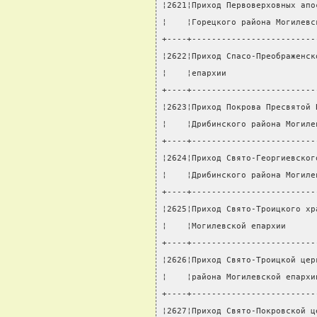
¦2621¦Приход Первоверховных апо
¦    ¦Горецкого района Могилевс
+----+-------------------------
¦2622¦Приход Спасо-Преображенск
¦    ¦епархии                  
+----+-------------------------
¦2623¦Приход Покрова Пресвятой 
¦    ¦Дрибинского района Могиле
+----+-------------------------
¦2624¦Приход Свято-Георгиевског
¦    ¦Дрибинского района Могиле
+----+-------------------------
¦2625¦Приход Свято-Троицкого хр
¦    ¦Могилевской епархии      
+----+-------------------------
¦2626¦Приход Свято-Троицкой цер
¦    ¦района Могилевской епархи
+----+-------------------------
¦2627¦Приход Свято-Покровской ц