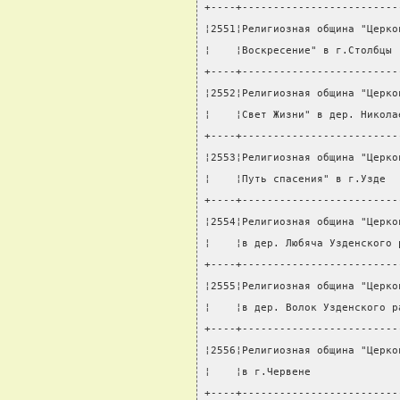
+----+-------------------------
¦2551¦Религиозная община "Церко
¦    ¦Воскресение" в г.Столбцы 
+----+-------------------------
¦2552¦Религиозная община "Церко
¦    ¦Свет Жизни" в дер. Никола
+----+-------------------------
¦2553¦Религиозная община "Церко
¦    ¦Путь спасения" в г.Узде  
+----+-------------------------
¦2554¦Религиозная община "Церко
¦    ¦в дер. Любяча Узденского 
+----+-------------------------
¦2555¦Религиозная община "Церко
¦    ¦в дер. Волок Узденского р
+----+-------------------------
¦2556¦Религиозная община "Церко
¦    ¦в г.Червене              
+----+-------------------------