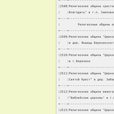
+----+-------------------------
¦2508¦Религиозная община христи
¦    ¦Благодать" в г.п. Смилови
+----+-------------------------
¦          Религиозные общины е
+----+-------------------------
¦2509¦Религиозная община "Церко
¦    ¦в дер. Якшицы Березинског
+----+-------------------------
¦2510¦Религиозная община "Церко
¦    ¦в г.Березино             
+----+-------------------------
¦2511¦Религиозная община "Церко
¦    ¦Святой Крест" в дер. Заба
+----+-------------------------
¦2512¦Религиозная община еванге
¦    ¦"Библейская церковь" в г.
+----+-------------------------
¦2513¦Религиозная община "Церко