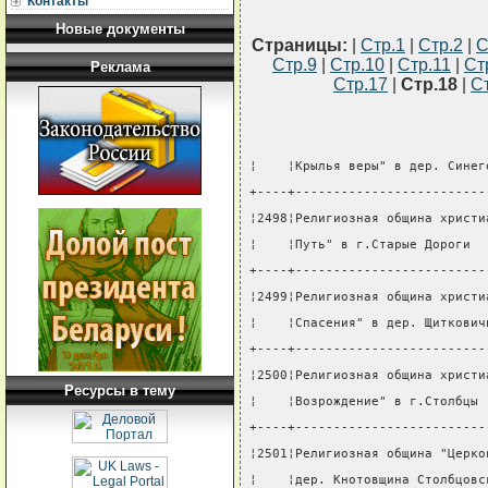
Контакты
Новые документы
Страницы:
|
Стр.1
|
Стр.2
|
С
Стр.9
|
Стр.10
|
Стр.11
|
Ст
Реклама
Стр.17
|
Стр.18
|
С
¦    ¦Крылья веры" в дер. Синег
+----+-------------------------
¦2498¦Религиозная община христи
¦    ¦Путь" в г.Старые Дороги  
+----+-------------------------
¦2499¦Религиозная община христи
¦    ¦Спасения" в дер. Щиткович
+----+-------------------------
¦2500¦Религиозная община христи
Ресурсы в тему
¦    ¦Возрождение" в г.Столбцы 
+----+-------------------------
¦2501¦Религиозная община "Церко
¦    ¦дер. Кнотовщина Столбцовс