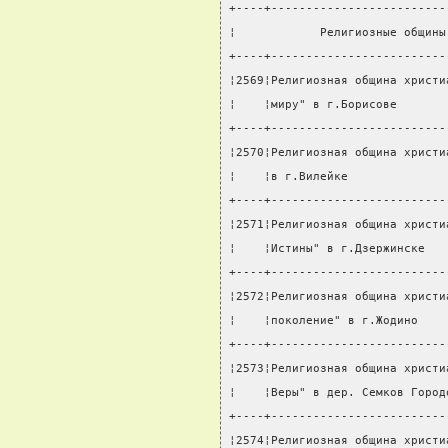
+----+-------------------------
¦            Религиозные общины
+----+-------------------------
¦2569¦Религиозная община христи
¦    ¦миру" в г.Борисове       
+----+-------------------------
¦2570¦Религиозная община христи
¦    ¦в г.Вилейке              
+----+-------------------------
¦2571¦Религиозная община христи
¦    ¦Истины" в г.Дзержинске   
+----+-------------------------
¦2572¦Религиозная община христи
¦    ¦поколение" в г.Жодино    
+----+-------------------------
¦2573¦Религиозная община христи
¦    ¦Веры" в дер. Семков Город
+----+-------------------------
¦2574¦Религиозная община христи