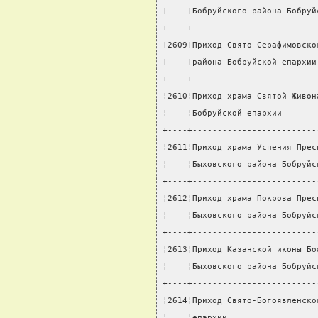
¦    ¦Бобруйского района Бобруй
+----+-------------------------
¦2609¦Приход Свято-Серафимовско
¦    ¦района Бобруйской епархии
+----+-------------------------
¦2610¦Приход храма Святой Живон
¦    ¦Бобруйской епархии       
+----+-------------------------
¦2611¦Приход храма Успения Прес
¦    ¦Быховского района Бобруйс
+----+-------------------------
¦2612¦Приход храма Покрова Прес
¦    ¦Быховского района Бобруйс
+----+-------------------------
¦2613¦Приход Казанской иконы Бо
¦    ¦Быховского района Бобруйс
+----+-------------------------
¦2614¦Приход Свято-Богоявленско
¦    ¦епархии                  