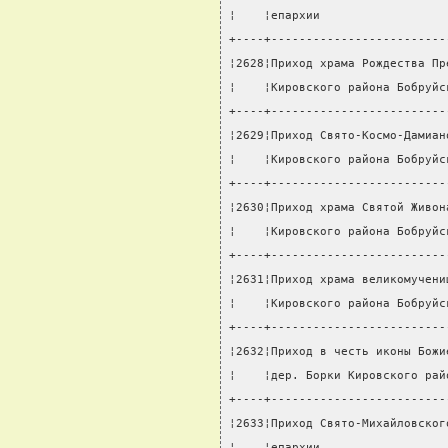
¦    ¦епархии                  
+----+-------------------------
¦2628¦Приход храма Рождества Пр
¦    ¦Кировского района Бобруйс
+----+-------------------------
¦2629¦Приход Свято-Космо-Дамиан
¦    ¦Кировского района Бобруйс
+----+-------------------------
¦2630¦Приход храма Святой Живон
¦    ¦Кировского района Бобруйс
+----+-------------------------
¦2631¦Приход храма великомучени
¦    ¦Кировского района Бобруйс
+----+-------------------------
¦2632¦Приход в честь иконы Божи
¦    ¦дер. Борки Кировского рай
+----+-------------------------
¦2633¦Приход Свято-Михайловског
¦    ¦епархии                  