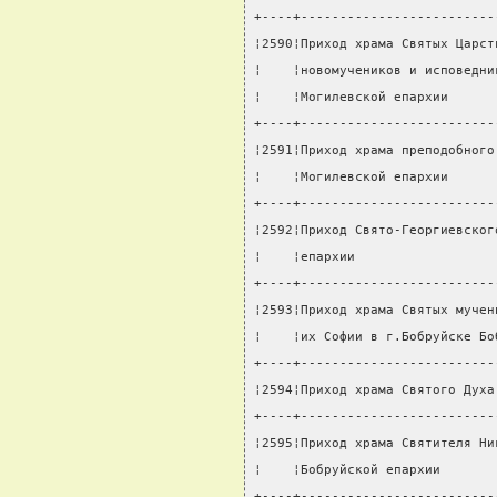
+----+-------------------------
¦2590¦Приход храма Святых Царст
¦    ¦новомучеников и исповедни
¦    ¦Могилевской епархии      
+----+-------------------------
¦2591¦Приход храма преподобного
¦    ¦Могилевской епархии      
+----+-------------------------
¦2592¦Приход Свято-Георгиевског
¦    ¦епархии                  
+----+-------------------------
¦2593¦Приход храма Святых мучен
¦    ¦их Софии в г.Бобруйске Бо
+----+-------------------------
¦2594¦Приход храма Святого Духа
+----+-------------------------
¦2595¦Приход храма Святителя Ни
¦    ¦Бобруйской епархии       
+----+-------------------------