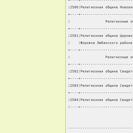
+----+-------------------------
¦2580¦Религиозная община Новоап
+----+-------------------------
¦                 Религиозные о
+----+-------------------------
¦2581¦Религиозная община Церкви
¦    ¦Жоровка Любанского района
+----+-------------------------
¦                 Религиозные о
+----+-------------------------
¦2582¦Религиозная община Свидет
+----+-------------------------
¦2583¦Религиозная община Свидет
+----+-------------------------
¦2584¦Религиозная община Свидет
¦----+-------------------------
-------------------------------