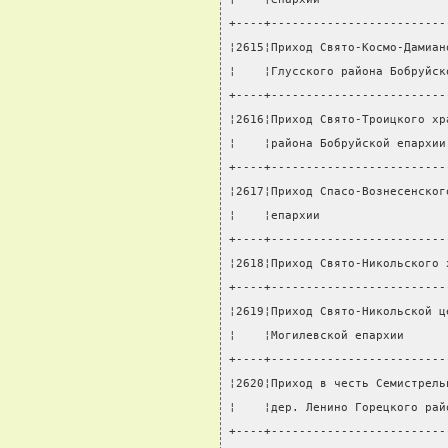
+----+-------------------------
¦2615¦Приход Свято-Космо-Дамиан
¦    ¦Глусского района Бобруйск
+----+-------------------------
¦2616¦Приход Свято-Троицкого хр
¦    ¦района Бобруйской епархии
+----+-------------------------
¦2617¦Приход Спасо-Вознесенског
¦    ¦епархии                  
+----+-------------------------
¦2618¦Приход Свято-Никольского 
+----+-------------------------
¦2619¦Приход Свято-Никольской ц
¦    ¦Могилевской епархии      
+----+-------------------------
¦2620¦Приход в честь Семистрель
¦    ¦дер. Ленино Горецкого рай
+----+-------------------------