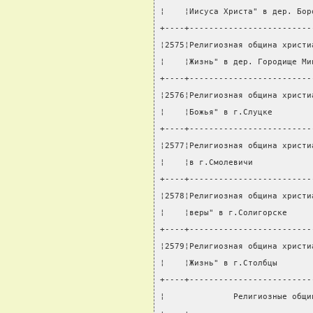
¦    ¦Иисуса Христа" в дер. Бор
+----+-------------------------
¦2575¦Религиозная община христи
¦    ¦Жизнь" в дер. Городище Ми
+----+-------------------------
¦2576¦Религиозная община христи
¦    ¦Божья" в г.Слуцке        
+----+-------------------------
¦2577¦Религиозная община христи
¦    ¦в г.Смолевичи            
+----+-------------------------
¦2578¦Религиозная община христи
¦    ¦веры" в г.Солигорске     
+----+-------------------------
¦2579¦Религиозная община христи
¦    ¦Жизнь" в г.Столбцы       
+----+-------------------------
¦              Религиозные общи