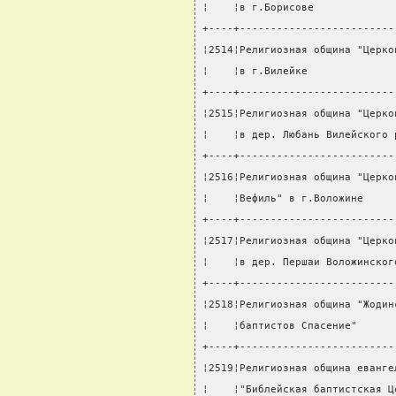
¦    ¦в г.Борисове             
+----+-------------------------
¦2514¦Религиозная община "Церко
¦    ¦в г.Вилейке              
+----+-------------------------
¦2515¦Религиозная община "Церко
¦    ¦в дер. Любань Вилейского 
+----+-------------------------
¦2516¦Религиозная община "Церко
¦    ¦Вефиль" в г.Воложине     
+----+-------------------------
¦2517¦Религиозная община "Церко
¦    ¦в дер. Першаи Воложинског
+----+-------------------------
¦2518¦Религиозная община "Жодин
¦    ¦баптистов Спасение"      
+----+-------------------------
¦2519¦Религиозная община еванге
¦    ¦"Библейская баптистская Ц