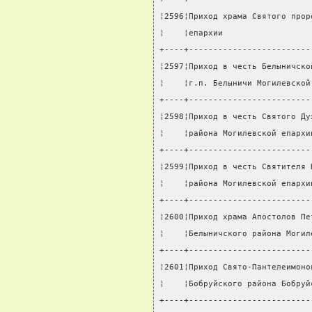
¦2596¦Приход храма Святого прор
¦    ¦епархии                  
+----+-------------------------
¦2597¦Приход в честь Белыничско
¦    ¦г.п. Белыничи Могилевской
+----+-------------------------
¦2598¦Приход в честь Святого Ду
¦    ¦района Могилевской епархи
+----+-------------------------
¦2599¦Приход в честь Святителя 
¦    ¦района Могилевской епархи
+----+-------------------------
¦2600¦Приход храма Апостолов Пе
¦    ¦Белыничского района Могил
+----+-------------------------
¦2601¦Приход Свято-Пантелеимоно
¦    ¦Бобруйского района Бобруй
+----+-------------------------