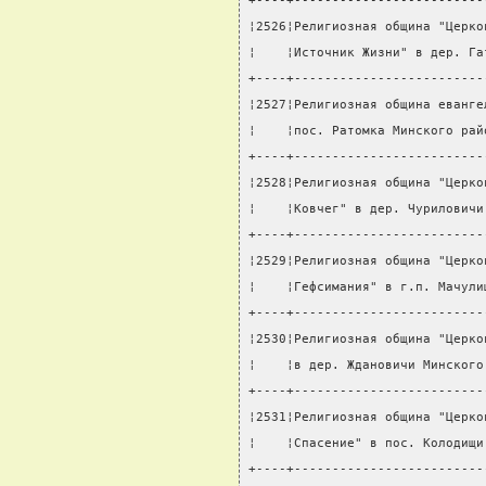
+----+-------------------------
¦2526¦Религиозная община "Церко
¦    ¦Источник Жизни" в дер. Га
+----+-------------------------
¦2527¦Религиозная община еванге
¦    ¦пос. Ратомка Минского рай
+----+-------------------------
¦2528¦Религиозная община "Церко
¦    ¦Ковчег" в дер. Чуриловичи
+----+-------------------------
¦2529¦Религиозная община "Церко
¦    ¦Гефсимания" в г.п. Мачули
+----+-------------------------
¦2530¦Религиозная община "Церко
¦    ¦в дер. Ждановичи Минского
+----+-------------------------
¦2531¦Религиозная община "Церко
¦    ¦Спасение" в пос. Колодищи
+----+-------------------------