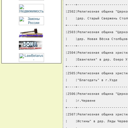
+----+-------------------------
¦2502¦Религиозная община "Церко
¦    ¦дер. Старый Свержень Стол
+----+-------------------------
¦2503¦Религиозная община "Церко
¦    ¦дер. Новая Вёска Столбцов
+----+-------------------------
¦2504¦Религиозная община христи
¦    ¦Евангелия" в дер. Озеро У
+----+-------------------------
¦2505¦Религиозная община христи
¦    ¦"Благодать" в г.Узде     
+----+-------------------------
¦2506¦Религиозная община "Церко
¦    ¦г.Червене                
+----+-------------------------
¦2507¦Религиозная община христи
¦    ¦Истины" в дер. Ляды Черве