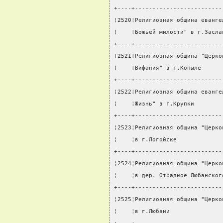
+----+-------------------------
¦2520¦Религиозная община еванге
¦    ¦Божьей милости" в г.Засла
+----+-------------------------
¦2521¦Религиозная община "Церко
¦    ¦Вифания" в г.Копыле      
+----+-------------------------
¦2522¦Религиозная община еванге
¦    ¦Жизнь" в г.Крупки        
+----+-------------------------
¦2523¦Религиозная община "Церко
¦    ¦в г.Логойске             
+----+-------------------------
¦2524¦Религиозная община "Церко
¦    ¦в дер. Отрадное Любанског
+----+-------------------------
¦2525¦Религиозная община "Церко
¦    ¦в г.Любани               