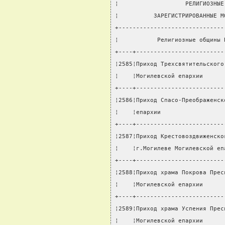
¦                   РЕЛИГИОЗНЫЕ
¦          ЗАРЕГИСТРИРОВАННЫЕ М
+------------------------------
¦           Религиозные общины 
+----+-------------------------
¦2585¦Приход Трехсвятительского
¦    ¦Могилевской епархии      
+----+-------------------------
¦2586¦Приход Спасо-Преображенск
¦    ¦епархии                  
+----+-------------------------
¦2587¦Приход Крестовоздвиженско
¦    ¦г.Могилеве Могилевской еп
+----+-------------------------
¦2588¦Приход храма Покрова Прес
¦    ¦Могилевской епархии      
+----+-------------------------
¦2589¦Приход храма Успения Прес
¦    ¦Могилевской епархии      