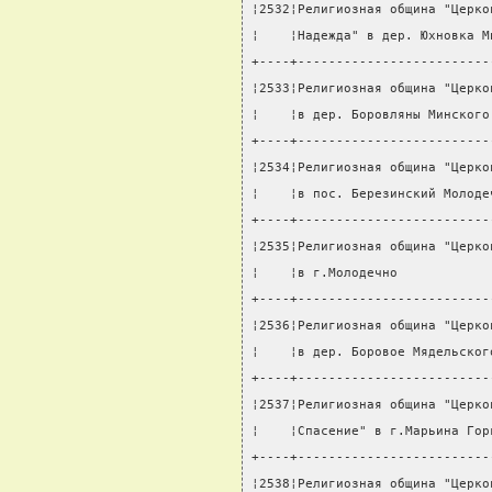
¦2532¦Религиозная община "Церко
¦    ¦Надежда" в дер. Юхновка М
+----+-------------------------
¦2533¦Религиозная община "Церко
¦    ¦в дер. Боровляны Минского
+----+-------------------------
¦2534¦Религиозная община "Церко
¦    ¦в пос. Березинский Молоде
+----+-------------------------
¦2535¦Религиозная община "Церко
¦    ¦в г.Молодечно            
+----+-------------------------
¦2536¦Религиозная община "Церко
¦    ¦в дер. Боровое Мядельског
+----+-------------------------
¦2537¦Религиозная община "Церко
¦    ¦Спасение" в г.Марьина Гор
+----+-------------------------
¦2538¦Религиозная община "Церко