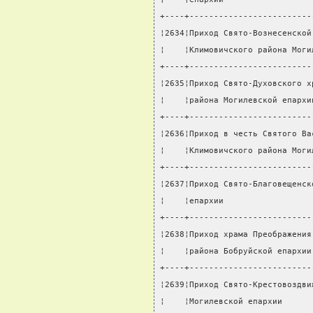
+----+-------------------------
¦2634¦Приход Свято-Вознесенской
¦    ¦Климовичского района Моги
+----+-------------------------
¦2635¦Приход Свято-Духовского х
¦    ¦района Могилевской епархи
+----+-------------------------
¦2636¦Приход в честь Святого Ва
¦    ¦Климовичского района Моги
+----+-------------------------
¦2637¦Приход Свято-Благовещенск
¦    ¦епархии                  
+----+-------------------------
¦2638¦Приход храма Преображения
¦    ¦района Бобруйской епархии
+----+-------------------------
¦2639¦Приход Свято-Крестовоздви
¦    ¦Могилевской епархии      