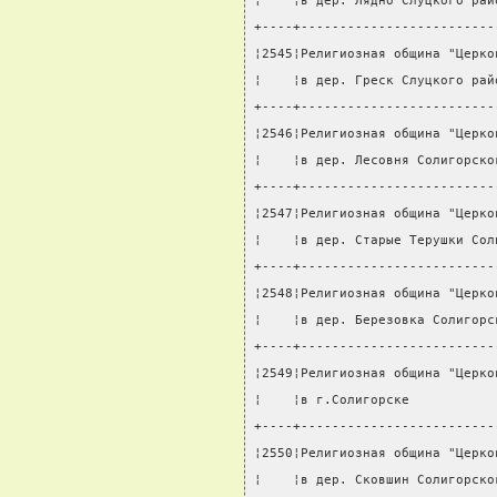
¦    ¦в дер. Лядно Слуцкого рай
+----+-------------------------
¦2545¦Религиозная община "Церко
¦    ¦в дер. Греск Слуцкого рай
+----+-------------------------
¦2546¦Религиозная община "Церко
¦    ¦в дер. Лесовня Солигорско
+----+-------------------------
¦2547¦Религиозная община "Церко
¦    ¦в дер. Старые Терушки Сол
+----+-------------------------
¦2548¦Религиозная община "Церко
¦    ¦в дер. Березовка Солигорс
+----+-------------------------
¦2549¦Религиозная община "Церко
¦    ¦в г.Солигорске           
+----+-------------------------
¦2550¦Религиозная община "Церко
¦    ¦в дер. Сковшин Солигорско