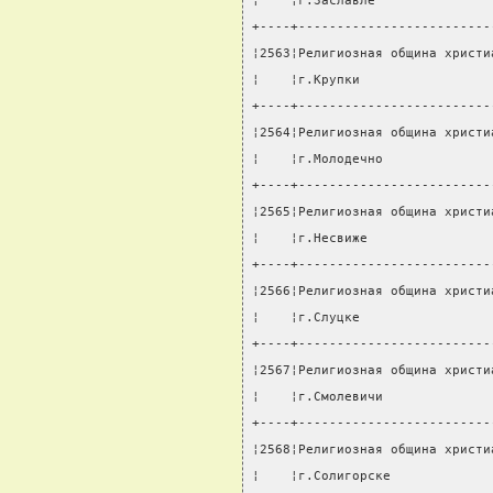
¦    ¦г.Заславле               
+----+-------------------------
¦2563¦Религиозная община христи
¦    ¦г.Крупки                 
+----+-------------------------
¦2564¦Религиозная община христи
¦    ¦г.Молодечно              
+----+-------------------------
¦2565¦Религиозная община христи
¦    ¦г.Несвиже                
+----+-------------------------
¦2566¦Религиозная община христи
¦    ¦г.Слуцке                 
+----+-------------------------
¦2567¦Религиозная община христи
¦    ¦г.Смолевичи              
+----+-------------------------
¦2568¦Религиозная община христи
¦    ¦г.Солигорске             