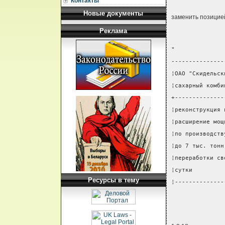
Контакты
Новые документы
заменить позицие
Реклама
"
---------------
¦ОАО "Скидельск
¦сахарный комби
+--------------
¦реконструкция 
¦расширение мощ
¦по производств
¦до 7 тыс. тонн
¦переработки св
¦сутки         
Ресурсы в тему
¦--------------
               