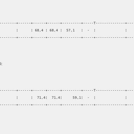
--------+------+------+------+---------+-----T--------------+---
        ¦      ¦ 68,4 ¦ 68,4 ¦  57,1   ¦  -  ¦              ¦   
--------+------+------+------+---------+-----+--------------+---
                                                                
й:
--------+------+------+------+---------+-----T--------------+---
        ¦      ¦  71,4¦  71,4¦     59,1¦  -  ¦              ¦   
--------+------+------+------+---------+-----+--------------+---
                                                                