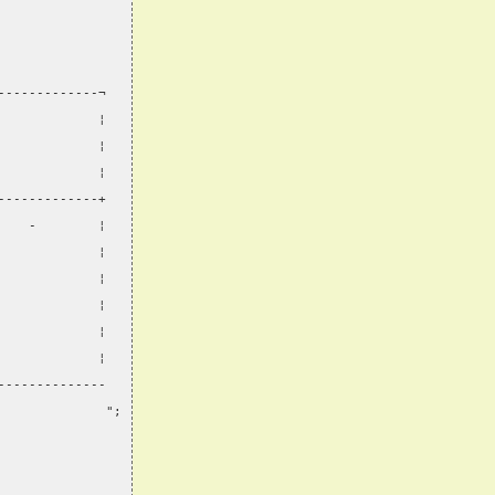
-------------¬
             ¦
             ¦
             ¦
-------------+
    -        ¦
             ¦
             ¦
             ¦
             ¦
             ¦
--------------
              ";