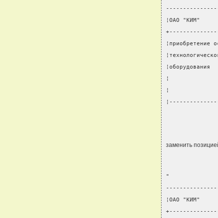
---------------
¦ОАО "КИМ"     
+--------------
¦приобретение о
¦технологическо
¦оборудования  
¦              
¦              
¦--------------
               
заменить позицие
"
---------------
¦ОАО "КИМ"     
+--------------