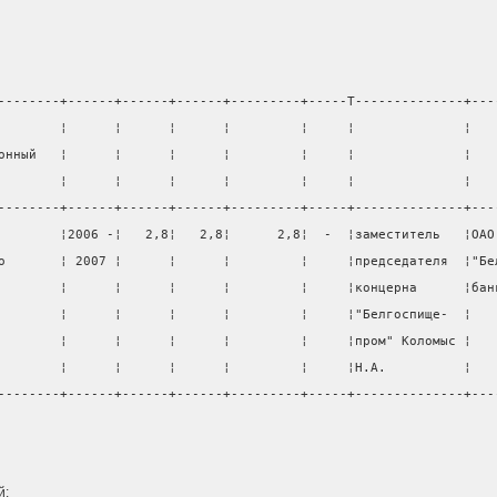
--------+------+------+------+---------+-----T--------------+---
        ¦      ¦      ¦      ¦         ¦     ¦              ¦   
онный   ¦      ¦      ¦      ¦         ¦     ¦              ¦   
        ¦      ¦      ¦      ¦         ¦     ¦              ¦   
--------+------+------+------+---------+-----+--------------+---
        ¦2006 -¦   2,8¦   2,8¦      2,8¦  -  ¦заместитель   ¦ОАО
о       ¦ 2007 ¦      ¦      ¦         ¦     ¦председателя  ¦"Бе
        ¦      ¦      ¦      ¦         ¦     ¦концерна      ¦бан
        ¦      ¦      ¦      ¦         ¦     ¦"Белгоспище-  ¦   
        ¦      ¦      ¦      ¦         ¦     ¦пром" Коломыс ¦   
        ¦      ¦      ¦      ¦         ¦     ¦Н.А.          ¦   
--------+------+------+------+---------+-----+--------------+---
                                                                
й: