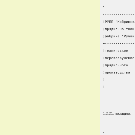
"
---------------
¦РУПП "Кобринск
¦прядильно-ткац
¦фабрика "Ручай
+--------------
¦техническое   
¦перевооружение
¦прядильного   
¦производства  
¦              
¦--------------
               
1.2.21. позицию:
"