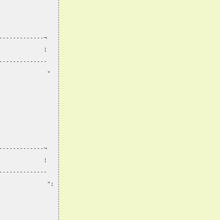
-------------¬
             ¦
--------------
              "
-------------¬
             ¦
--------------
              ";