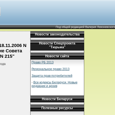
Под общей редакцией Валерия Левоневского
Новости законодательства
Новости Спецпроекта
8.11.2006 N
"Тюрьма"
ие Совета
N 215"
Новости сайта
Право РБ 2013
года
Региональное право 2013
Защита прав потребителей
-
Все кодексы Беларуси. Новые
редакции и архив
Новости Беларуси
Полезные ресурсы