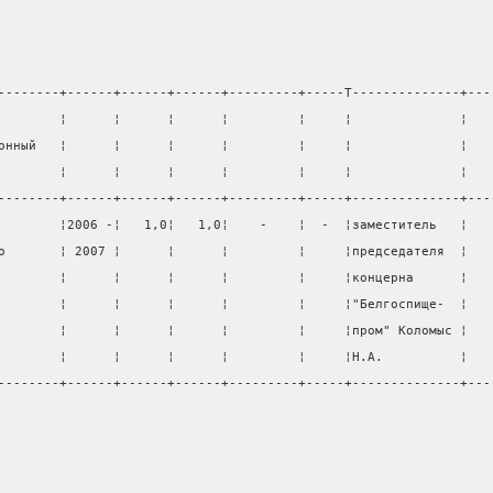
--------+------+------+------+---------+-----T--------------+---
        ¦      ¦      ¦      ¦         ¦     ¦              ¦   
онный   ¦      ¦      ¦      ¦         ¦     ¦              ¦   
        ¦      ¦      ¦      ¦         ¦     ¦              ¦   
--------+------+------+------+---------+-----+--------------+---
        ¦2006 -¦   1,0¦   1,0¦    -    ¦  -  ¦заместитель   ¦   
о       ¦ 2007 ¦      ¦      ¦         ¦     ¦председателя  ¦   
        ¦      ¦      ¦      ¦         ¦     ¦концерна      ¦   
        ¦      ¦      ¦      ¦         ¦     ¦"Белгоспище-  ¦   
        ¦      ¦      ¦      ¦         ¦     ¦пром" Коломыс ¦   
        ¦      ¦      ¦      ¦         ¦     ¦Н.А.          ¦   
--------+------+------+------+---------+-----+--------------+---
                                                                