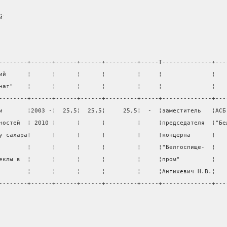
й:
--------+------+------+------+---------+-----T--------------+---
ий      ¦      ¦      ¦      ¦         ¦     ¦              ¦   
нат"    ¦      ¦      ¦      ¦         ¦     ¦              ¦   
--------+------+------+------+---------+-----+--------------+---
и       ¦2003 -¦  25,5¦  25,5¦     25,5¦  -  ¦заместитель   ¦АСБ
ностей  ¦ 2010 ¦      ¦      ¦         ¦     ¦председателя  ¦"Бе
у сахара¦      ¦      ¦      ¦         ¦     ¦концерна      ¦   
        ¦      ¦      ¦      ¦         ¦     ¦"Белгоспище-  ¦   
еклы в  ¦      ¦      ¦      ¦         ¦     ¦пром"         ¦   
        ¦      ¦      ¦      ¦         ¦     ¦Антихевич Н.В.¦   
--------+------+------+------+---------+-----+--------------+---
                                                                