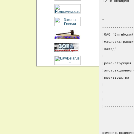
1.2.18. позицию:
"
---------------
¦ОАО "Витебский
¦маслоэкстракци
¦завод"        
+--------------
¦реконструкция 
¦экстракционног
¦производства  
¦              
¦              
¦              
¦--------------
               
заменить позицие