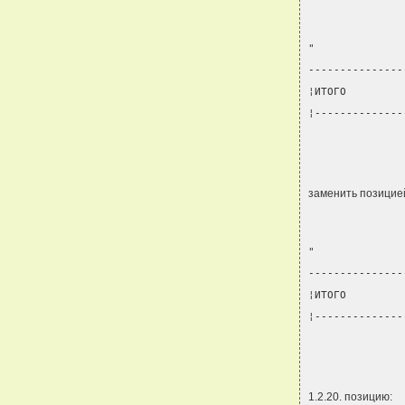
"
---------------
¦ИТОГО         
¦--------------
               
заменить позицие
"
---------------
¦ИТОГО         
¦--------------
               
1.2.20. позицию: