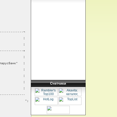
-------------¬
             ¦
             ¦
-------------+
             ¦
ларусбанк"   ¦
             ¦
             ¦
             ¦
Счетчики
             ¦
--------------
              ";