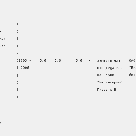
--------+------+------+------+---------+-----T--------------+---
ая      ¦      ¦      ¦      ¦         ¦     ¦              ¦   
кая     ¦      ¦      ¦      ¦         ¦     ¦              ¦   
ка"     ¦      ¦      ¦      ¦         ¦     ¦              ¦   
--------+------+------+------+---------+-----+--------------+---
        ¦2005 -¦   5,6¦   5,6¦      5,6¦  -  ¦заместитель   ¦ОАО
        ¦ 2006 ¦      ¦      ¦         ¦     ¦председателя  ¦"Бе
        ¦      ¦      ¦      ¦         ¦     ¦концерна      ¦бан
        ¦      ¦      ¦      ¦         ¦     ¦"Беллегпром"  ¦   
        ¦      ¦      ¦      ¦         ¦     ¦Гуров А.В.    ¦   
--------+------+------+------+---------+-----+--------------+---
                                                                
й: