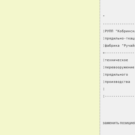
"
---------------
¦РУПП "Кобринск
¦прядильно-ткац
¦фабрика "Ручай
+--------------
¦техническое   
¦перевооружение
¦прядильного   
¦производства  
¦              
¦--------------
               
заменить позицие