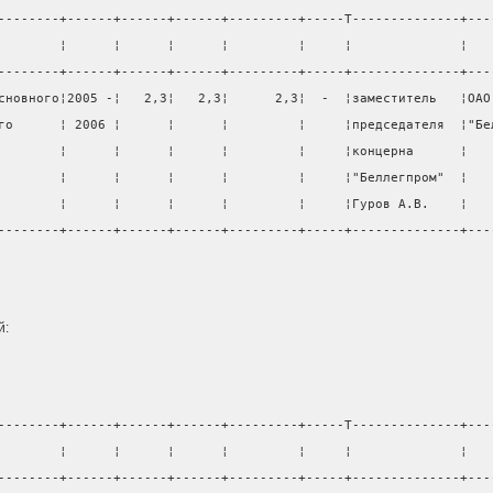
--------+------+------+------+---------+-----T--------------+---
        ¦      ¦      ¦      ¦         ¦     ¦              ¦   
--------+------+------+------+---------+-----+--------------+---
сновного¦2005 -¦   2,3¦   2,3¦      2,3¦  -  ¦заместитель   ¦ОАО
го      ¦ 2006 ¦      ¦      ¦         ¦     ¦председателя  ¦"Бе
        ¦      ¦      ¦      ¦         ¦     ¦концерна      ¦   
        ¦      ¦      ¦      ¦         ¦     ¦"Беллегпром"  ¦   
        ¦      ¦      ¦      ¦         ¦     ¦Гуров А.В.    ¦   
--------+------+------+------+---------+-----+--------------+---
                                                                
й:
--------+------+------+------+---------+-----T--------------+---
        ¦      ¦      ¦      ¦         ¦     ¦              ¦   
--------+------+------+------+---------+-----+--------------+---