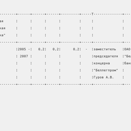
--------+------+------+------+---------+-----T--------------+---
ая      ¦      ¦      ¦      ¦         ¦     ¦              ¦   
кая     ¦      ¦      ¦      ¦         ¦     ¦              ¦   
ка"     ¦      ¦      ¦      ¦         ¦     ¦              ¦   
--------+------+------+------+---------+-----+--------------+---
        ¦2005 -¦   0,2¦   0,2¦      0,2¦  -  ¦заместитель   ¦ОАО
        ¦ 2007 ¦      ¦      ¦         ¦     ¦председателя  ¦"Бе
        ¦      ¦      ¦      ¦         ¦     ¦концерна      ¦бан
        ¦      ¦      ¦      ¦         ¦     ¦"Беллегпром"  ¦   
        ¦      ¦      ¦      ¦         ¦     ¦Гуров А.В.    ¦   
--------+------+------+------+---------+-----+--------------+---
                                                                