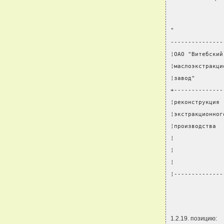
"
---------------
¦ОАО "Витебский
¦маслоэкстракци
¦завод"        
+--------------
¦реконструкция 
¦экстракционног
¦производства  
¦              
¦              
¦              
¦--------------
               
1.2.19. позицию: