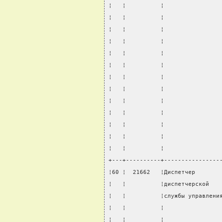
¦   ¦          ¦                
¦   ¦          ¦                
¦   ¦          ¦                
¦   ¦          ¦                
¦   ¦          ¦                
¦   ¦          ¦                
¦   ¦          ¦                
¦   ¦          ¦                
¦   ¦          ¦                
¦   ¦          ¦                
¦   ¦          ¦                
¦   ¦          ¦                
¦   ¦          ¦                
+---+----------+----------------
¦60 ¦  21662   ¦Диспетчер       
¦   ¦          ¦диспетчерской   
¦   ¦          ¦службы управлени
¦   ¦          ¦                
¦   ¦          ¦                