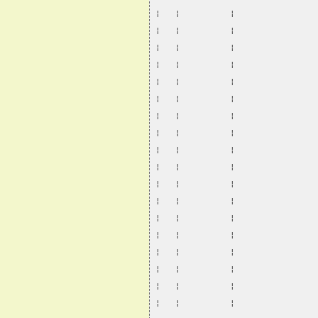
¦   ¦          ¦                
¦   ¦          ¦                
¦   ¦          ¦                
¦   ¦          ¦                
¦   ¦          ¦                
¦   ¦          ¦                
¦   ¦          ¦                
¦   ¦          ¦                
¦   ¦          ¦                
¦   ¦          ¦                
¦   ¦          ¦                
¦   ¦          ¦                
¦   ¦          ¦                
¦   ¦          ¦                
¦   ¦          ¦                
¦   ¦          ¦                
¦   ¦          ¦                
¦   ¦          ¦                