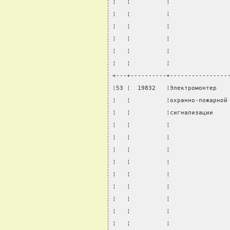
¦   ¦          ¦                
¦   ¦          ¦                
¦   ¦          ¦                
¦   ¦          ¦                
¦   ¦          ¦                
¦   ¦          ¦                
+---+----------+----------------
¦53 ¦  19832   ¦Электромонтер   
¦   ¦          ¦охранно-пожарной
¦   ¦          ¦сигнализации    
¦   ¦          ¦                
¦   ¦          ¦                
¦   ¦          ¦                
¦   ¦          ¦                
¦   ¦          ¦                
¦   ¦          ¦                
¦   ¦          ¦                
¦   ¦          ¦                
¦   ¦          ¦                