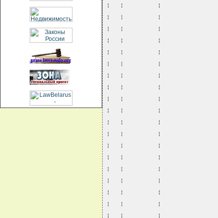
¦   ¦          ¦                
¦   ¦          ¦                
¦   ¦          ¦                
¦   ¦          ¦                
¦   ¦          ¦                
¦   ¦          ¦                
¦   ¦          ¦                
¦   ¦          ¦                
¦   ¦          ¦                
¦   ¦          ¦                
¦   ¦          ¦                
¦   ¦          ¦                
¦   ¦          ¦                
¦   ¦          ¦                
¦   ¦          ¦                
¦   ¦          ¦                
¦   ¦          ¦                
¦   ¦          ¦                
¦   ¦          ¦                