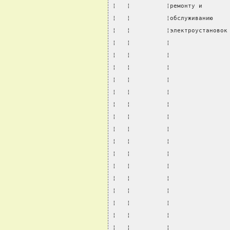
¦   ¦          ¦ремонту и       
¦   ¦          ¦обслуживанию    
¦   ¦          ¦электроустановок
¦   ¦          ¦                
¦   ¦          ¦                
¦   ¦          ¦                
¦   ¦          ¦                
¦   ¦          ¦                
¦   ¦          ¦                
¦   ¦          ¦                
¦   ¦          ¦                
¦   ¦          ¦                
¦   ¦          ¦                
¦   ¦          ¦                
¦   ¦          ¦                
¦   ¦          ¦                
¦   ¦          ¦                
¦   ¦          ¦                
¦   ¦          ¦                