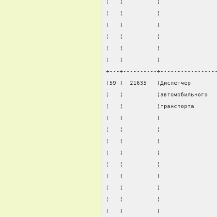
¦   ¦          ¦                
¦   ¦          ¦                
¦   ¦          ¦                
¦   ¦          ¦                
¦   ¦          ¦                
¦   ¦          ¦                
+---+----------+----------------
¦59 ¦  21635   ¦Диспетчер       
¦   ¦          ¦автомобильного  
¦   ¦          ¦транспорта      
¦   ¦          ¦                
¦   ¦          ¦                
¦   ¦          ¦                
¦   ¦          ¦                
¦   ¦          ¦                
¦   ¦          ¦                
¦   ¦          ¦                
¦   ¦          ¦                
¦   ¦          ¦                