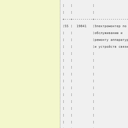
¦   ¦          ¦                
¦   ¦          ¦                
+---+----------+----------------
¦55 ¦  19841   ¦Электромонтер по
¦   ¦          ¦обслуживанию и  
¦   ¦          ¦ремонту аппарату
¦   ¦          ¦и устройств связ
¦   ¦          ¦                
¦   ¦          ¦                
¦   ¦          ¦                
¦   ¦          ¦                
¦   ¦          ¦                
¦   ¦          ¦                
¦   ¦          ¦                
¦   ¦          ¦                
¦   ¦          ¦                
¦   ¦          ¦                
¦   ¦          ¦                