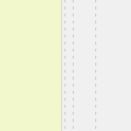
¦   ¦          ¦                
¦   ¦          ¦                
¦   ¦          ¦                
¦   ¦          ¦                
¦   ¦          ¦                
¦   ¦          ¦                
¦   ¦          ¦                
¦   ¦          ¦                
¦   ¦          ¦                
¦   ¦          ¦                
¦   ¦          ¦                
¦   ¦          ¦                
¦   ¦          ¦                
¦   ¦          ¦                
¦   ¦          ¦                
¦   ¦          ¦                
¦   ¦          ¦                
¦   ¦          ¦                
¦   ¦          ¦                