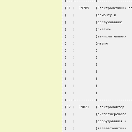
+---+----------+----------------
¦51 ¦  19789   ¦Электромеханик п
¦   ¦          ¦ремонту и       
¦   ¦          ¦обслуживанию    
¦   ¦          ¦счетно-         
¦   ¦          ¦вычислительных  
¦   ¦          ¦машин           
¦   ¦          ¦                
¦   ¦          ¦                
¦   ¦          ¦                
¦   ¦          ¦                
¦   ¦          ¦                
¦   ¦          ¦                
¦   ¦          ¦                
+---+----------+----------------
¦52 ¦  19821   ¦Электромонтер   
¦   ¦          ¦диспетчерского  
¦   ¦          ¦оборудования и  
¦   ¦          ¦телеавтоматики  