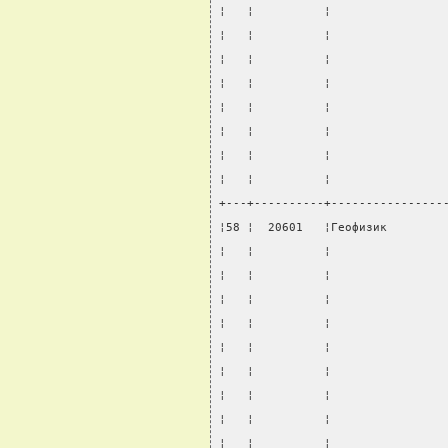
¦   ¦          ¦                
¦   ¦          ¦                
¦   ¦          ¦                
¦   ¦          ¦                
¦   ¦          ¦                
¦   ¦          ¦                
¦   ¦          ¦                
¦   ¦          ¦                
+---+----------+----------------
¦58 ¦  20601   ¦Геофизик        
¦   ¦          ¦                
¦   ¦          ¦                
¦   ¦          ¦                
¦   ¦          ¦                
¦   ¦          ¦                
¦   ¦          ¦                
¦   ¦          ¦                
¦   ¦          ¦                
¦   ¦          ¦                