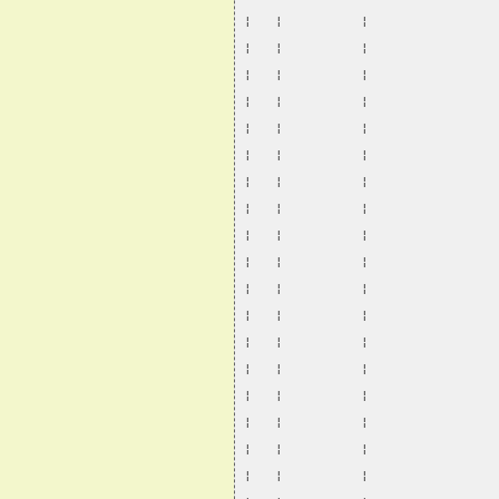
¦   ¦          ¦                
¦   ¦          ¦                
¦   ¦          ¦                
¦   ¦          ¦                
¦   ¦          ¦                
¦   ¦          ¦                
¦   ¦          ¦                
¦   ¦          ¦                
¦   ¦          ¦                
¦   ¦          ¦                
¦   ¦          ¦                
¦   ¦          ¦                
¦   ¦          ¦                
¦   ¦          ¦                
¦   ¦          ¦                
¦   ¦          ¦                
¦   ¦          ¦                
¦   ¦          ¦                