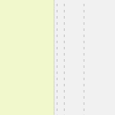
¦   ¦          ¦                
¦   ¦          ¦                
¦   ¦          ¦                
¦   ¦          ¦                
¦   ¦          ¦                
¦   ¦          ¦                
¦   ¦          ¦                
¦   ¦          ¦                
¦   ¦          ¦                
¦   ¦          ¦                
¦   ¦          ¦                
¦   ¦          ¦                
¦   ¦          ¦                
¦   ¦          ¦                
¦   ¦          ¦                
¦   ¦          ¦                
¦   ¦          ¦                
¦   ¦          ¦                