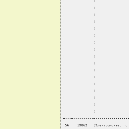
¦   ¦          ¦                
¦   ¦          ¦                
¦   ¦          ¦                
¦   ¦          ¦                
¦   ¦          ¦                
¦   ¦          ¦                
¦   ¦          ¦                
¦   ¦          ¦                
¦   ¦          ¦                
¦   ¦          ¦                
¦   ¦          ¦                
¦   ¦          ¦                
¦   ¦          ¦                
¦   ¦          ¦                
¦   ¦          ¦                
¦   ¦          ¦                
¦   ¦          ¦                
+---+----------+----------------
¦56 ¦  19862   ¦Электромонтер по