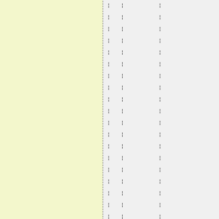
¦   ¦          ¦                
¦   ¦          ¦                
¦   ¦          ¦                
¦   ¦          ¦                
¦   ¦          ¦                
¦   ¦          ¦                
¦   ¦          ¦                
¦   ¦          ¦                
¦   ¦          ¦                
¦   ¦          ¦                
¦   ¦          ¦                
¦   ¦          ¦                
¦   ¦          ¦                
¦   ¦          ¦                
¦   ¦          ¦                
¦   ¦          ¦                
¦   ¦          ¦                
¦   ¦          ¦                
¦   ¦          ¦                