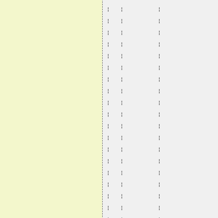
¦   ¦          ¦                
¦   ¦          ¦                
¦   ¦          ¦                
¦   ¦          ¦                
¦   ¦          ¦                
¦   ¦          ¦                
¦   ¦          ¦                
¦   ¦          ¦                
¦   ¦          ¦                
¦   ¦          ¦                
¦   ¦          ¦                
¦   ¦          ¦                
¦   ¦          ¦                
¦   ¦          ¦                
¦   ¦          ¦                
¦   ¦          ¦                
¦   ¦          ¦                
¦   ¦          ¦                