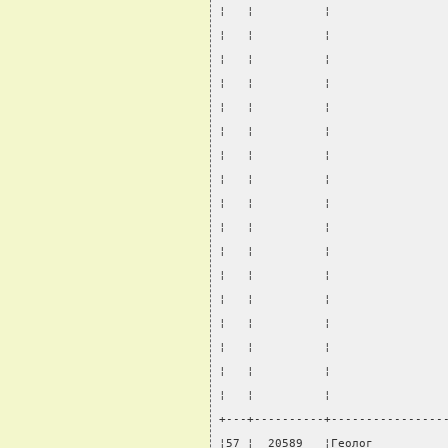
¦   ¦          ¦                
¦   ¦          ¦                
¦   ¦          ¦                
¦   ¦          ¦                
¦   ¦          ¦                
¦   ¦          ¦                
¦   ¦          ¦                
¦   ¦          ¦                
¦   ¦          ¦                
¦   ¦          ¦                
¦   ¦          ¦                
¦   ¦          ¦                
¦   ¦          ¦                
¦   ¦          ¦                
¦   ¦          ¦                
¦   ¦          ¦                
¦   ¦          ¦                
+---+----------+----------------
¦57 ¦  20589   ¦Геолог          