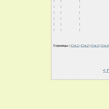
¦   ¦          ¦                
¦   ¦          ¦                
¦   ¦          ¦                
¦   ¦          ¦                
¦   ¦          ¦                
¦   ¦          ¦                
Страницы:
|
Стр.1
|
Стр.2
|
Стр.3
|
Стр.4
< 