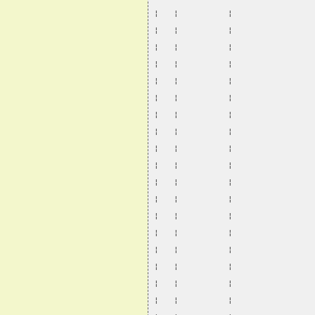
¦   ¦          ¦                
¦   ¦          ¦                
¦   ¦          ¦                
¦   ¦          ¦                
¦   ¦          ¦                
¦   ¦          ¦                
¦   ¦          ¦                
¦   ¦          ¦                
¦   ¦          ¦                
¦   ¦          ¦                
¦   ¦          ¦                
¦   ¦          ¦                
¦   ¦          ¦                
¦   ¦          ¦                
¦   ¦          ¦                
¦   ¦          ¦                
¦   ¦          ¦                
¦   ¦          ¦                