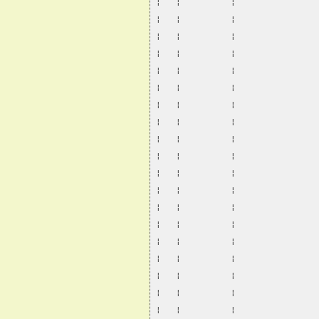
¦   ¦          ¦                
¦   ¦          ¦                
¦   ¦          ¦                
¦   ¦          ¦                
¦   ¦          ¦                
¦   ¦          ¦                
¦   ¦          ¦                
¦   ¦          ¦                
¦   ¦          ¦                
¦   ¦          ¦                
¦   ¦          ¦                
¦   ¦          ¦                
¦   ¦          ¦                
¦   ¦          ¦                
¦   ¦          ¦                
¦   ¦          ¦                
¦   ¦          ¦                
¦   ¦          ¦                
¦   ¦          ¦                