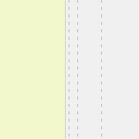
¦   ¦          ¦                
¦   ¦          ¦                
¦   ¦          ¦                
¦   ¦          ¦                
¦   ¦          ¦                
¦   ¦          ¦                
¦   ¦          ¦                
¦   ¦          ¦                
¦   ¦          ¦                
¦   ¦          ¦                
¦   ¦          ¦                
¦   ¦          ¦                
¦   ¦          ¦                
¦   ¦          ¦                
¦   ¦          ¦                
¦   ¦          ¦                
¦   ¦          ¦                
¦   ¦          ¦                
¦   ¦          ¦                