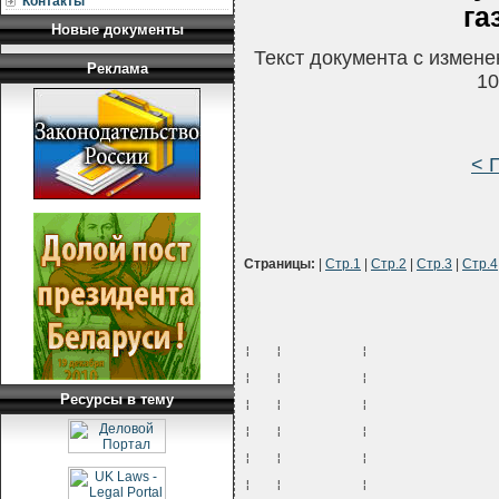
Контакты
га
Новые документы
Текст документа с измен
Реклама
10
< 
Страницы:
|
Стр.1
|
Стр.2
|
Стр.3
|
Стр.4
¦   ¦          ¦                
¦   ¦          ¦                
Ресурсы в тему
¦   ¦          ¦                
¦   ¦          ¦                
¦   ¦          ¦                
¦   ¦          ¦                