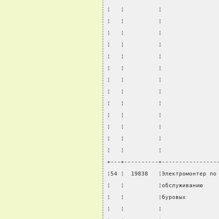
¦   ¦          ¦                
¦   ¦          ¦                
¦   ¦          ¦                
¦   ¦          ¦                
¦   ¦          ¦                
¦   ¦          ¦                
¦   ¦          ¦                
¦   ¦          ¦                
¦   ¦          ¦                
¦   ¦          ¦                
¦   ¦          ¦                
¦   ¦          ¦                
¦   ¦          ¦                
+---+----------+----------------
¦54 ¦  19838   ¦Электромонтер по
¦   ¦          ¦обслуживанию    
¦   ¦          ¦буровых         
¦   ¦          ¦                