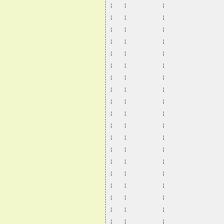
¦   ¦          ¦                
¦   ¦          ¦                
¦   ¦          ¦                
¦   ¦          ¦                
¦   ¦          ¦                
¦   ¦          ¦                
¦   ¦          ¦                
¦   ¦          ¦                
¦   ¦          ¦                
¦   ¦          ¦                
¦   ¦          ¦                
¦   ¦          ¦                
¦   ¦          ¦                
¦   ¦          ¦                
¦   ¦          ¦                
¦   ¦          ¦                
¦   ¦          ¦                
¦   ¦          ¦                
¦   ¦          ¦                