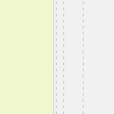
¦   ¦          ¦                
¦   ¦          ¦                
¦   ¦          ¦                
¦   ¦          ¦                
¦   ¦          ¦                
¦   ¦          ¦                
¦   ¦          ¦                
¦   ¦          ¦                
¦   ¦          ¦                
¦   ¦          ¦                
¦   ¦          ¦                
¦   ¦          ¦                
¦   ¦          ¦                
¦   ¦          ¦                
¦   ¦          ¦                
¦   ¦          ¦                
¦   ¦          ¦                
¦   ¦          ¦                
¦   ¦          ¦                