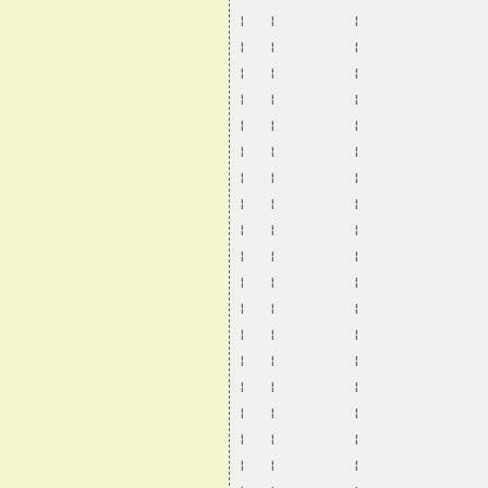
¦   ¦          ¦                
¦   ¦          ¦                
¦   ¦          ¦                
¦   ¦          ¦                
¦   ¦          ¦                
¦   ¦          ¦                
¦   ¦          ¦                
¦   ¦          ¦                
¦   ¦          ¦                
¦   ¦          ¦                
¦   ¦          ¦                
¦   ¦          ¦                
¦   ¦          ¦                
¦   ¦          ¦                
¦   ¦          ¦                
¦   ¦          ¦                
¦   ¦          ¦                
¦   ¦          ¦                