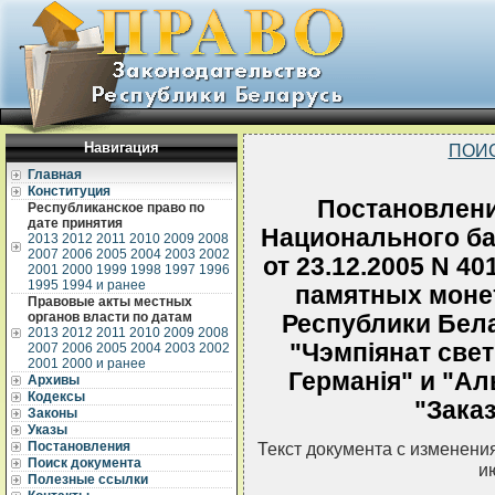
Навигация
ПОИ
Главная
Конституция
Постановлени
Республиканское право по
дате принятия
Национального ба
2013
2012
2011
2010
2009
2008
2007
2006
2005
2004
2003
2002
от 23.12.2005 N 4
2001
2000
1999
1998
1997
1996
1995
1994 и ранее
памятных моне
Правовые акты местных
органов власти по датам
Республики Бела
2013
2012
2011
2010
2009
2008
"Чэмпiянат свет
2007
2006
2005
2004
2003
2002
2001
2000 и ранее
Германiя" и "Ал
Архивы
Кодексы
"Заказ
Законы
Указы
Постановления
Текст документа с изменени
Поиск документа
и
Полезные ссылки