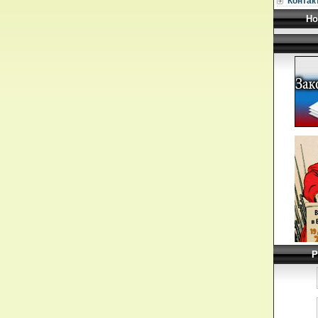
Контак
Но
Р