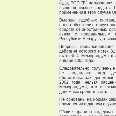
суда, РОО "Б" пользовался
выше денежных средств. Т
применении в этом случае О
Выводы судебных инстан
налогообложению полученны
средств от иностранных ор
связи с неправильным п
Республики Беларусь, а так
Вопросы финансирования 
действия которого истек 31
статьей 4 Меморандума ф
января 2003 года.
Следовательно, полученные 
не подпадают под дей
обстоятельствах, денежные
2002 года, нельзя расцен
Меморандума, что исключ
денежных средств льгот.
Не основаны на нормах зак
применении в данном случа
Общие правила содержат у