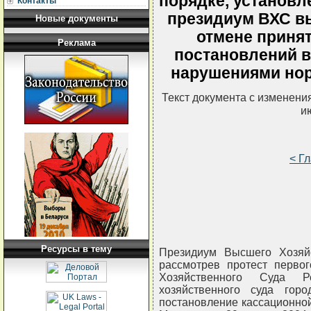
порядке, установл
Контакты
президиум ВХС в
Новые документы
отмене приня
Реклама
постановлений в
нарушениями нор
Текст документа с изменени
и
< Г
Ресурсы в тему
Президиум Высшего Хозяйс
рассмотрев протест перво
Хозяйственного Суда 
хозяйственного суда го
постановление кассационной