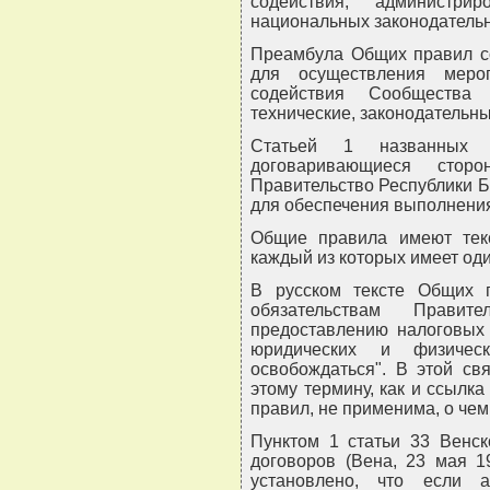
содействия, администри
национальных законодатель
Преамбула Общих правил со
для осуществления меро
содействия Сообществ
технические, законодательн
Статьей 1 названных 
договаривающиеся стор
Правительство Республики 
для обеспечения выполнени
Общие правила имеют текс
каждый из которых имеет оди
В русском тексте Общих 
обязательствам Правит
предоставлению налоговых
юридических и физичес
освобождаться". В этой св
этому термину, как и ссылка
правил, не применима, о чем
Пунктом 1 статьи 33 Венс
договоров (Вена, 23 мая 1
установлено, что если а