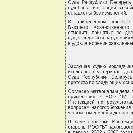
Суда Республики Беларусь
судебных инстанций хозяй
оставлены без изменений.
В принесенном протесте
Высшего Хозяйственного
отменить принятые по дел
существенными нарушениями
в удовлетворении заявленны
Заслушав судью докладчика
исследовав материалы дел
Суда Республики Беларус
протеста по следующим осн
Согласно материалам дела р
применении к РОО "Б" э
Инспекцией по результат
вопросам налогообложения (
учетом изменений и дополнен
В ходе проверки Инспекц
стороны РОО "Б" налогового
в период 2002 - 2003 годо