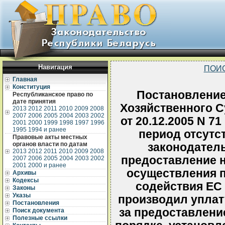
Навигация
ПОИ
Главная
Конституция
Постановлени
Республиканское право по
дате принятия
Хозяйственного С
2013
2012
2011
2010
2009
2008
2007
2006
2005
2004
2003
2002
от 20.12.2005 N 71
2001
2000
1999
1998
1997
1996
1995
1994 и ранее
период отсутс
Правовые акты местных
органов власти по датам
законодател
2013
2012
2011
2010
2009
2008
предоставление н
2007
2006
2005
2004
2003
2002
2001
2000 и ранее
осуществления 
Архивы
Кодексы
содействия ЕС 
Законы
Указы
производил уплат
Постановления
за предоставлени
Поиск документа
Полезные ссылки