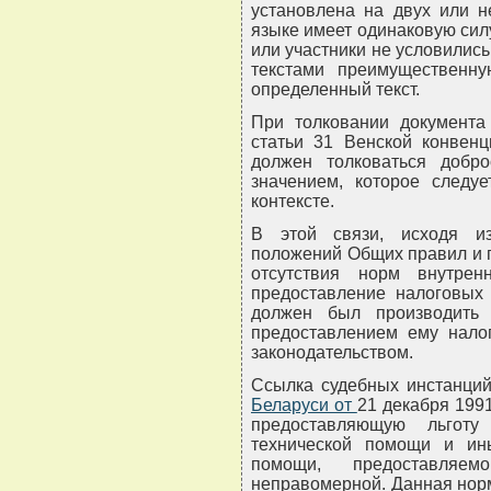
установлена на двух или н
языке имеет одинаковую сил
или участники не условились
текстами преимущественну
определенный текст.
При толковании документа 
статьи 31 Венской конвенц
должен толковаться добр
значением, которое следу
контексте.
В этой связи, исходя из
положений Общих правил и 
отсутствия норм внутренн
предоставление налоговых
должен был производить 
предоставлением ему налог
законодательством.
Ссылка судебных инстанций
Беларуси от
21 декабря 1991
предоставляющую льготу
технической помощи и ин
помощи, предоставляе
неправомерной. Данная нор