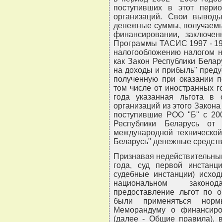
поступивших в этот пери
организаций. Свои вывод
денежные суммы, получаемы
финансировании, заключе
Программы ТАСИС 1997 - 19
налогообложению налогом н
как Закон Республики Белар
на доходы и прибыль" преду
полученную при оказании 
том числе от иностранных г
года указанная льгота в 
организаций из этого Закона
поступившие РОО "Б" с 200
Республики Беларусь о
международной технической
Беларусь" денежные средств
Признавая недействительны
года, суд первой инстанц
судебные инстанции) исход
национальном законод
предоставление льгот по 
были применяться нор
Меморандуму о финансиро
(далее - Общие правила), 