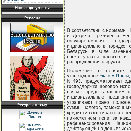
Контакты
Новые документы
Реклама
В соответствии с нормами Н
и Декрета Президента Рес
государственная подд
индивидуально в порядке, 
Беларусь, в виде изменен
срока уплаты налогов и 
распределения выручки.
Положение о порядке пр
утвержденное
Указом Презид
N 493, предусматривает од
господдержки целевое испо
связи с предоставлением н
индивидуальные предприни
утрачивают право пользо
Ресурсы в тему
суммы налогов, таможенных
кредитом взыскиваются с пл
начислением пени за кажд
рефинансирования Национ
действующей на день взыска