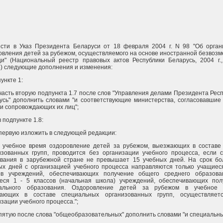
ести в Указ Президента Беларуси от 18 февраля 2004 г. N 98 "Об орган
овления детей за рубежом, осуществляемого на основе иностранной безвоз
и" (Национальный реестр правовых актов Республики Беларусь, 2004 г.,
4) следующие дополнения и изменения:
пункте 1:
 часть вторую подпункта 1.7 после слов "Управления делами Президента Рес
усь" дополнить словами "и соответствующие министерства, согласовавшие
 и сопровождающих их лиц";
 в подпункте 1.8:
 первую изложить в следующей редакции:
 в учебное время оздоровление детей за рубежом, выезжающих в составе
изованных групп, проводится без организации учебного процесса, если с
вания в зарубежной стране не превышает 15 учебных дней. На срок бо
ых дней с организацией учебного процесса направляются только учащиеся
ов учреждений, обеспечивающих получение общего среднего образова
еся 1 - 5 классов (начальная школа) учреждений, обеспечивающих пол
ального образования. Оздоровление детей за рубежом в учебное 
ающих в составе специальных организованных групп, осуществляет
зации учебного процесса.";
 пятую после слова "общеобразовательных" дополнить словами "и специальны