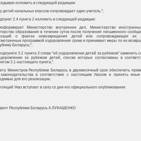
 седьмую изложить в следующей редакции:
у детей начальных классов сопровождает один учитель.";
одпункт 2.4 пункта 2 изложить в следующей редакции:
 информирует Министерство внутренних дел, Министерство иностранны
терство образования в течение суток после получения письменного сообщ
низаций о фактах невозвращения детей или сопровождающих их
смотренные программой оздоровления сроки и принимает меры по их возвр
ублику Беларусь;";
 подпункте 3.2 пункта 3 слова "об оздоровлении детей за рубежом" заменить 
здоровлении за рубежом детей, списки которых согласованы в соответс
ктом 3.1 настоящего пункта,".
вету Министров Республики Беларусь в двухмесячный срок обеспечить при
 законодательства в соответствие с настоящим Указом и принять иные
одимые для его реализации.
тоящий Указ вступает в силу со дня его официального опубликования.
дент Республики Беларусь А.ЛУКАШЕНКО