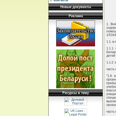
Контакты
Новые документы
Реклама
1. Вн
оздор
помощ
1/534
1.1. в 
1.1.1.
Белар
детей
1.1.2.
часть
"1.8.
орган
пребы
учебн
класс
Ресурсы в тему
учащи
специ
выезж
органи
часть