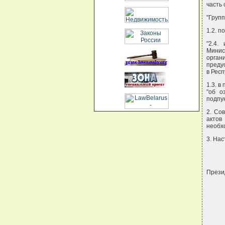
часть
"Групп
1.2. п
"2.4.
Минис
орга
преду
в Респ
1.3. в
"об о
подпун
2. Со
актов
необх
3. Нас
Прези