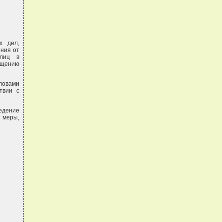
х дел,
ения от
 лиц в
ащению
словами
твии с
ведение
 меры,