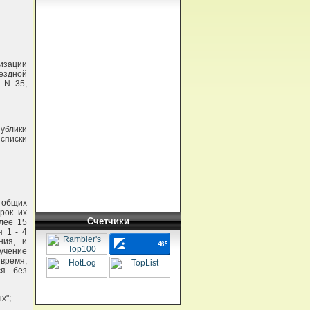
изации
мездной
 N 35,
публики
 списки
 общих
рок их
Счетчики
лее 15
 1 - 4
ния, и
учение
время,
ся без
х";